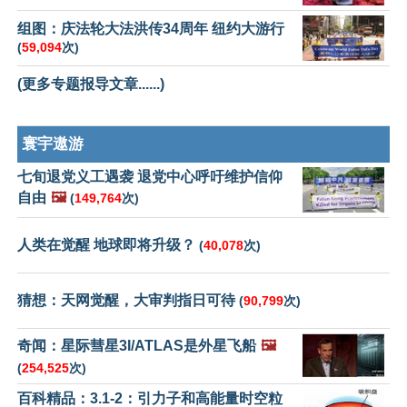
组图：庆法轮大法洪传34周年 纽约大游行
(
59,094
次)
(更多专题报导文章......)
寰宇遨游
七旬退党义工遇袭 退党中心呼吁维护信仰
自由
🖼️
(
149,764
次)
人类在觉醒 地球即将升级？
(
40,078
次)
猜想：天网觉醒，大审判指日可待
(
90,799
次)
奇闻：星际彗星3I/ATLAS是外星飞船
🖼️
(
254,525
次)
百科精品：3.1-2：引力子和高能量时空粒