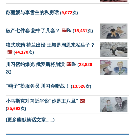
彭丽媛与李雪主的私房话
(
9,072
次)
破产七件套 您中了几套？
🖼️
📝
(
15,431
次)
狼式戏精 荷兰出没 王毅是周恩来私生子？
🖼️
(
44,170
次)
川习密约爆光 俄罗斯将崩溃
🖼️
📝
(
28,826
次)
“燕子”扮服务员 川习会暗战！
(
13,526
次)
小马斯克对习近平说“你是王八旦”
🖼️
(
25,693
次)
(更多幽默笑话文章......)