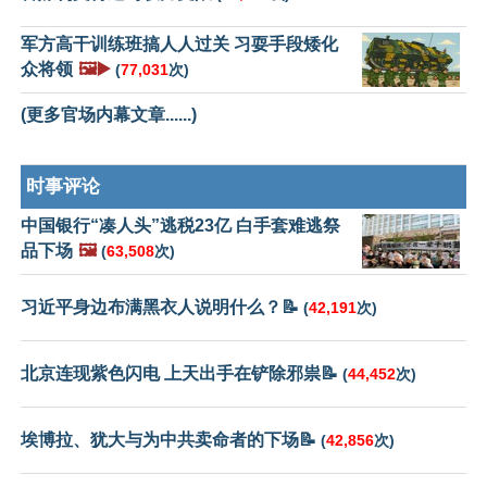
军方高干训练班搞人人过关 习耍手段矮化
众将领
🖼️▶️
(
77,031
次)
(更多官场内幕文章......)
时事评论
中国银行“凑人头”逃税23亿 白手套难逃祭
品下场
🖼️
(
63,508
次)
习近平身边布满黑衣人说明什么？📝
(
42,191
次)
北京连现紫色闪电 上天出手在铲除邪祟📝
(
44,452
次)
埃博拉、犹大与为中共卖命者的下场📝
(
42,856
次)