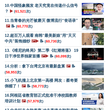
10.中国怪象频发 老天究竟在传递什么信号
？
▶️
(
61,521
次)
11.当青春的光芒被磨灭 微博流行“丧语录”
🖼️
📝
(
60,770
次)
12.超百万人观看 南韩“最美新娘”用“天灭
中共”装饰婚纱
🖼️▶️
📝
(
60,730
次)
13.《维尼的终局》第二季《红潮将落》 19
日干净世界独家首播
🖼️▶️
📝
(
60,099
次)
14.分析：拿下台湾北京有最新盘算
🖼️
📝
(
58,953
次)
15.小飞机撞上北京第一高楼 网友：蔡奇要
倒楣了！
🖼️
📝
(
58,773
次)
16.阿根廷省教育部正式批准干净校园教师
培训计划
🖼️
(
57,979
次)