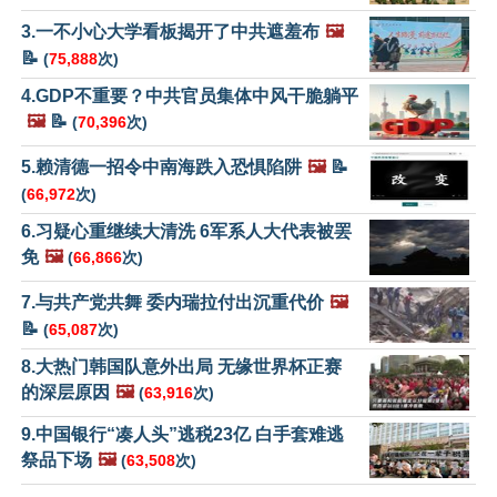
3.一不小心大学看板揭开了中共遮羞布
🖼️
📝
(
75,888
次)
4.GDP不重要？中共官员集体中风干脆躺平
🖼️
📝
(
70,396
次)
5.赖清德一招令中南海跌入恐惧陷阱
🖼️
📝
(
66,972
次)
6.习疑心重继续大清洗 6军系人大代表被罢
免
🖼️
(
66,866
次)
7.与共产党共舞 委内瑞拉付出沉重代价
🖼️
📝
(
65,087
次)
8.大热门韩国队意外出局 无缘世界杯正赛
的深层原因
🖼️
(
63,916
次)
9.中国银行“凑人头”逃税23亿 白手套难逃
祭品下场
🖼️
(
63,508
次)