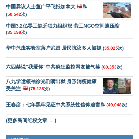
中国异议人士董广平飞抵加拿大
🖼️
📝
(
50,542
次)
中国3.2亿零工缺乏独力组织权 劳工NGO空间遭压缩
(
35,196
次)
华中危废实验室落户武昌 居民抗议多人被抓
(
35,025
次)
六四禁说“我爱你”中共疯狂监控网友被气笑
(
60,353
次)
八九学运领袖徐光刑满出狱 身形消瘦健康
受关注
🖼️
(
75,128
次)
王春彦：七年黑牢见证中共系统性信仰迫害📝
(
49,048
次)
(更多民间维权文章......)