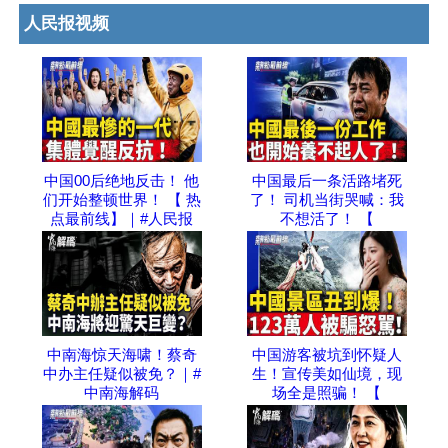
人民报视频
中国00后绝地反击！ 他
中国最后一条活路堵死
们开始整顿世界！ 【 热
了！ 司机当街哭喊：我
点最前线】｜#人民报
不想活了！ 【
中南海惊天海啸！蔡奇
中国游客被坑到怀疑人
中办主任疑似被免？｜#
生！宣传美如仙境，现
中南海解码
场全是照骗！ 【