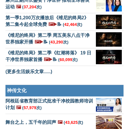
麻州正副州长盛赞干净世界 推动全球善良
运动
🖼️
(
37,204
次)
第一季1,200万次播放后《维尼的终局2》
第二集今起全球免费
🖼️▶️
📝
(
42,464
次)
《维尼的终局》第二季 周五美东八点干净
世界独家开播
🖼️▶️
📝
(
43,290
次)
《维尼的终局》第二季《红潮将落》 19 日
干净世界独家首播
🖼️▶️
📝
(
60,099
次)
(更多生活娱乐文章......)
神传文化
阿根廷省教育部正式批准干净校园教师培训
计划
🖼️
(
57,979
次)
舞台之上，五千年的回声
🖼️
(
43,625
次)