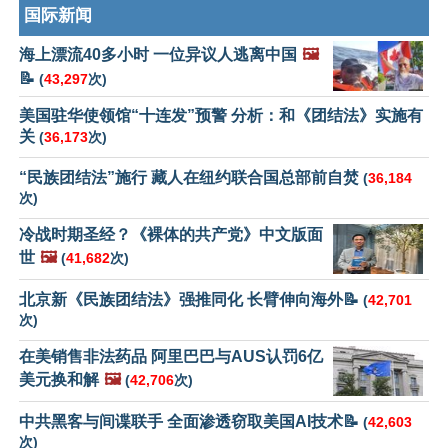
国际新闻
海上漂流40多小时 一位异议人逃离中国
🖼️
📝
(
43,297
次)
美国驻华使领馆“十连发”预警 分析：和《团结法》实施有
关
(
36,173
次)
“民族团结法”施行 藏人在纽约联合国总部前自焚
(
36,184
次)
冷战时期圣经？《裸体的共产党》中文版面
世
🖼️
(
41,682
次)
北京新《民族团结法》强推同化 长臂伸向海外📝
(
42,701
次)
在美销售非法药品 阿里巴巴与AUS认罚6亿
美元换和解
🖼️
(
42,706
次)
中共黑客与间谍联手 全面渗透窃取美国AI技术📝
(
42,603
次)