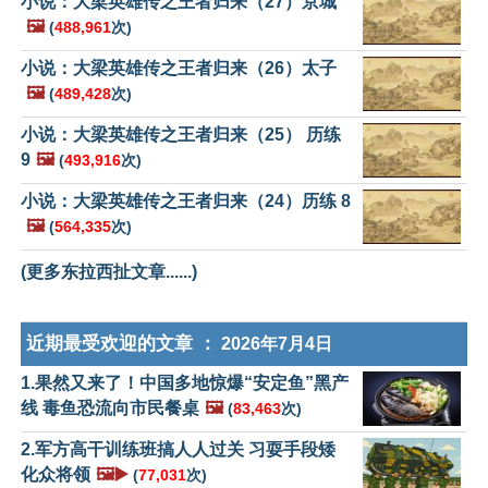
小说：大梁英雄传之王者归来（27）京城
🖼️
(
488,961
次)
小说：大梁英雄传之王者归来（26）太子
🖼️
(
489,428
次)
小说：大梁英雄传之王者归来（25） 历练
9
🖼️
(
493,916
次)
小说：大梁英雄传之王者归来（24）历练 8
🖼️
(
564,335
次)
(更多东拉西扯文章......)
近期最受欢迎的文章 ：
2026年7月4日
1.果然又来了！中国多地惊爆“安定鱼”黑产
线 毒鱼恐流向市民餐桌
🖼️
(
83,463
次)
2.军方高干训练班搞人人过关 习耍手段矮
化众将领
🖼️▶️
(
77,031
次)