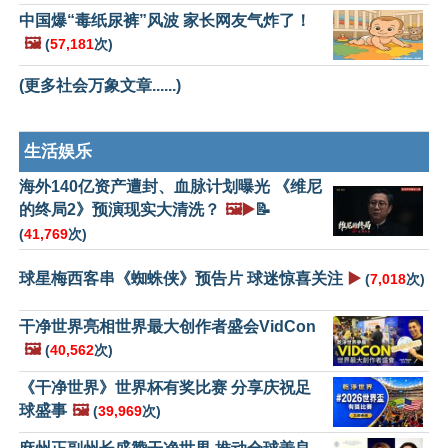
中国爆“毒纸尿裤”风波 家长网友气炸了！
🖼️
(
57,181
次)
(更多社会万象文章......)
生活娱乐
海外140亿资产遭封、血脉计划曝光 《维尼
的终局2》预演现实大清洗？
🖼️▶️
📝
(
41,769
次)
球星梅西客串《蜘蛛侠》预告片 球迷惊喜关注
▶️
(
7,018
次)
干净世界亮相世界最大创作者盛会VidCon
🖼️
(
40,562
次)
《干净世界》世界杯有奖比赛 分享庆祝足
球盛事
🖼️
(
39,969
次)