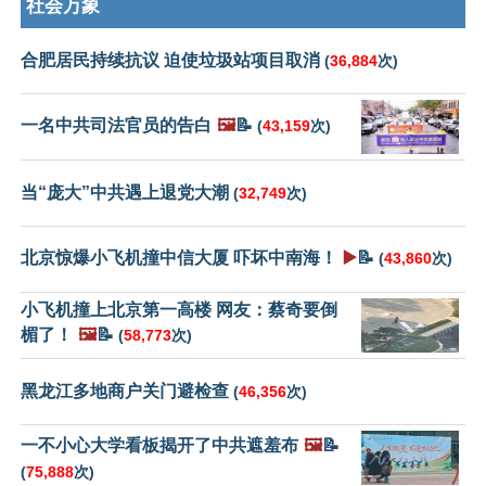
社会万象
合肥居民持续抗议 迫使垃圾站项目取消
(
36,884
次)
一名中共司法官员的告白
🖼️
📝
(
43,159
次)
当“庞大”中共遇上退党大潮
(
32,749
次)
北京惊爆小飞机撞中信大厦 吓坏中南海！
▶️
📝
(
43,860
次)
小飞机撞上北京第一高楼 网友：蔡奇要倒
楣了！
🖼️
📝
(
58,773
次)
黑龙江多地商户关门避检查
(
46,356
次)
一不小心大学看板揭开了中共遮羞布
🖼️
📝
(
75,888
次)