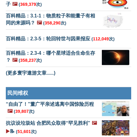
子
🖼️
(
369,379
次)
百科精品：3.1-1：物质粒子和能量子有相
同的来源吗？
🖼️
(
358,290
次)
百科精品：2.3-5：轮回转世与因果报应
(
112,049
次)
百科精品：2.3-4：哪个星球适合生命生存
？
🖼️
(
358,237
次)
(更多寰宇遨游文章......)
民间维权
“自由了！”董广平亲述逃离中国惊险历程
🖼️
(
39,807
次)
抗议设垃圾站 合肥民众取得“罕见胜利”
🖼️
▶️
📝
(
51,601
次)