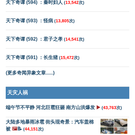
天下奇谭 (594) ：秦时妇人
(
13,542
次)
天下奇谭 (593) ：怪病
(
13,805
次)
天下奇谭 (592) ：君子之孝
(
14,541
次)
天下奇谭 (591) ：长生猪
(
15,472
次)
(更多奇闻异象文章......)
天灾人祸
端午节不平静 河北巨雹狂砸 南方山洪爆发
▶️
(
43,763
次)
大陆多地暴雨冰雹 街头现奇景：汽车盖棉
被
🖼️
📝
(
44,151
次)