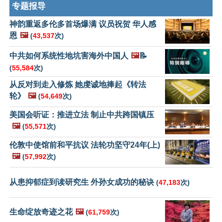
专题报导
神韵重返多伦多首场爆满 议员祝贺 华人感
恩
🖼️
(
43,537
次)
中共如何系统性地坑害海外中国人
🖼️
📝
(
55,584
次)
从反对到走入修炼 她虔诚地捧起《转法
轮》
🖼️
(
54,649
次)
美国会听证：推进立法 制止中共跨国镇压
🖼️
(
55,571
次)
伦敦中使馆前和平抗议 法轮功坚守24年(上)
🖼️
(
57,992
次)
从患抑郁症到读研究生 外孙女成功的秘诀
(
47,183
次)
生命绽放奇迹之花
🖼️
(
61,759
次)