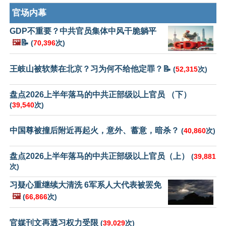
官场内幕
GDP不重要？中共官员集体中风干脆躺平
🖼️
📝
(
70,396
次)
王岐山被软禁在北京？习为何不给他定罪？📝
(
52,315
次)
盘点2026上半年落马的中共正部级以上官员 （下）
(
39,540
次)
中国尊被撞后附近再起火，意外、蓄意，暗杀？
(
40,860
次)
盘点2026上半年落马的中共正部级以上官员（上）
(
39,881
次)
习疑心重继续大清洗 6军系人大代表被罢免
🖼️
(
66,866
次)
官媒刊文再透习权力受限
(
39,029
次)