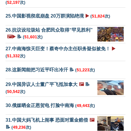
(
52,197
次)
25.中国影视彻底崩盘 20万群演陷绝境
▶️
(
51,824
次)
26.抗议设垃圾站 合肥民众取得“罕见胜利”
🖼️▶️
📝
(
51,601
次)
27.中南海惊天巨变！蔡奇中办主任职务疑似被免！
▶️
(
51,332
次)
28.这新闻能把习近平吓出冷汗 📝
(
51,223
次)
29.中国异议人士董广平飞抵加拿大
🖼️
📝
(
50,542
次)
30.俄媒晒金正恩贺电 打脸中南海
(
49,443
次)
31.中国大妈飞机上闹事 恐面对重金赔偿
🖼️
📝
(
49,236
次)