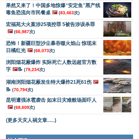
果然又来了！中国多地惊爆“安定鱼”黑产线
毒鱼恐流向市民餐桌
🖼️
(
83,463
次)
宏福苑大火案涉25项控罪 5被告涉误杀罪
🖼️
(
66,987
次)
恐怖！新疆巨型沙尘暴吞噬火焰山 惊现末
日橘红光
🖼️
(
66,073
次)
浏阳烟花厰爆炸 实际死亡人数远超官方数
字
🖼️
📝
(
79,234
次)
湖南浏阳烟花厰发生特大爆炸21死61伤
🖼️
📝
(
70,794
次)
昆明遭强冰雹袭击 如末日灾难般场面吓人
🖼️
(
68,609
次)
(更多天灾人祸文章......)