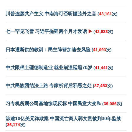
川普连轰共产主义 中南海可否听懂弦外之音
(
43,161
次)
七一罕见飞雪 习近平拖延两个月才发话
▶️
(
42,933
次)
日本遭断供的教训：民主阵营加速去风险
(
41,693
次)
中共限稀土砸德制造业 就业崩溃延退70岁
(
41,441
次)
中共民族团结法上路 专家析背后邪恶之处
(
37,453
次)
习专机所属公司基地惊现反标 中国民意大变📝
(
39,086
次)
涉逾10亿美元诈欺案 中国流亡商人郭文贵被判30年监禁
(
36,174
次)