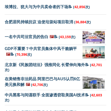
埃博拉、犹大与为中共卖命者的下场📝
(
42,856
次)
合肥居民持续抗议 迫使垃圾站项目取消
(
36,884
次)
一名中共司法官员的告白
🖼️
📝
(
43,159
次)
GDP不重要？中共官员集体中风干脆躺平
🖼️
📝
(
70,396
次)
北京新《民族团结法》强推同化 长臂伸向海外📝
(
42,701
次)
在美销售非法药品 阿里巴巴与AUS认罚6亿
美元换和解
🖼️
(
42,706
次)
中共黑客与间谍联手 全面渗透窃取美国AI技术📝
(
42,603
次)