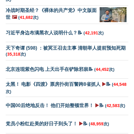
冷战时期圣经？《裸体的共产党》中文版面
世
🖼️
(
41,682
次)
习近平身边布满黑衣人说明什么？📝
(
42,191
次)
天下奇谭 (598) ：被冥王召去主事 清朝举人提前预知死期
(
35,318
次)
北京连现紫色闪电 上天出手在铲除邪祟📝
(
44,452
次)
太黑！ 电影《四渡》票房扑街百警跨8省抓人
▶️
📝
(
44,548
次)
中国00后绝地反击！ 他们开始整顿世界！
▶️
📝
(
42,583
次)
党员小粉红赴美的好日子到头了！
▶️
📝
(
48,959
次)