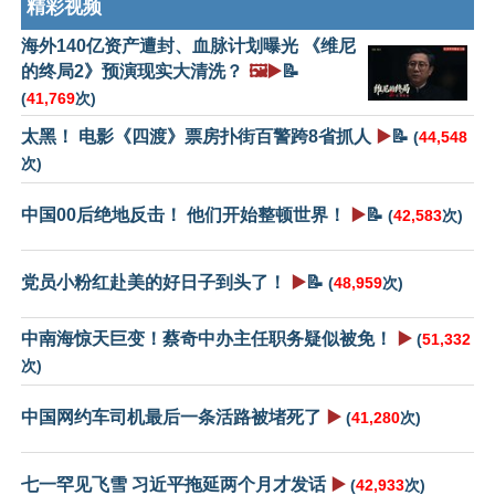
精彩视频
海外140亿资产遭封、血脉计划曝光 《维尼
的终局2》预演现实大清洗？
🖼️▶️
📝
(
41,769
次)
太黑！ 电影《四渡》票房扑街百警跨8省抓人
▶️
📝
(
44,548
次)
中国00后绝地反击！ 他们开始整顿世界！
▶️
📝
(
42,583
次)
党员小粉红赴美的好日子到头了！
▶️
📝
(
48,959
次)
中南海惊天巨变！蔡奇中办主任职务疑似被免！
▶️
(
51,332
次)
中国网约车司机最后一条活路被堵死了
▶️
(
41,280
次)
七一罕见飞雪 习近平拖延两个月才发话
▶️
(
42,933
次)