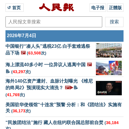
↺ 首页 
电子报
正體版
2026年7月4日
中国银行“凑人头”逃税23亿 白手套难逃祭
品下场
🖼️
(
63,508
次)
海上漂流40多小时 一位异议人逃离中国
🖼️
📝
(
43,297
次)
海外140亿资产遭封、血脉计划曝光 《维尼
的终局2》预演现实大清洗？
🖼️▶️
📝
(
41,769
次)
美国驻华使领馆“十连发”预警 分析：和《团结法》实施有
关
(
36,173
次)
“民族团结法”施行 藏人在纽约联合国总部前自焚
(
36,184
次)