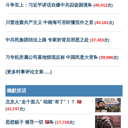
斗争至上：习近平讲话自爆中共囚徒困境📝
(
45,412
次)
川普连轰共产主义 中南海可否听懂弦外之音
(
43,161
次)
中共民族团结法上路 专家析背后邪恶之处
(
37,453
次)
习专机所属公司基地惊现反标 中国民意大变📝
(
39,086
次)
(更多时事评论文章......)
幽默笑话
北京人“走个面儿” 咱就“有了”！？
🖼️
(
41,747
次)
思想贩子 领导一切
🖼️
📝
(
17,728
次)