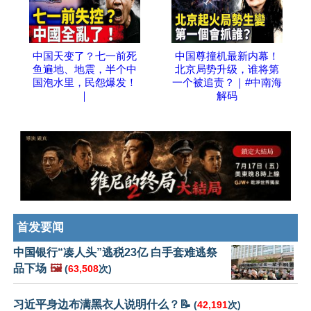
中国天变了？七一前死
中国尊撞机最新内幕！
鱼遍地、地震，半个中
北京局势升级，谁将第
国泡水里，民怨爆发！
一个被追责？｜#中南海
｜
解码
首发要闻
中国银行“凑人头”逃税23亿 白手套难逃祭
品下场
🖼️
(
63,508
次)
习近平身边布满黑衣人说明什么？📝
(
42,191
次)