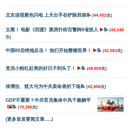
北京连现紫色闪电 上天出手在铲除邪祟📝
(
44,452
次)
太黑！ 电影《四渡》票房扑街百警跨8省抓人
▶️
📝
(
44,548
次)
中国00后绝地反击！ 他们开始整顿世界！
▶️
📝
(
42,583
次)
党员小粉红赴美的好日子到头了！
▶️
📝
(
48,959
次)
埃博拉、犹大与为中共卖命者的下场📝
(
42,856
次)
GDP不重要？中共官员集体中风干脆躺平
🖼️
📝
(
70,396
次)
(更多首发要闻文章......)