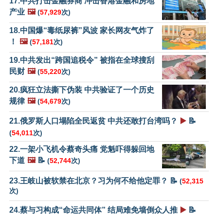
17.中共打击金融券商 冲击香港金融和房地
产业
🖼️
(
57,929
次)
18.中国爆“毒纸尿裤”风波 家长网友气炸了
！
🖼️
(
57,181
次)
19.中共发出“跨国追税令” 被指在全球搜刮
民财
🖼️
(
55,220
次)
20.疯狂立法撕下伪装 中共验证了一个历史
规律
🖼️
(
54,679
次)
21.俄罗斯人口塌陷全民返贫 中共还敢打台湾吗？
▶️
📝
(
54,011
次)
22.一架小飞机令蔡奇头痛 党魁吓得躲回地
下道
🖼️
📝
(
52,744
次)
23.王岐山被软禁在北京？习为何不给他定罪？ 📝
(
52,315
次)
24.蔡与习构成“命运共同体” 结局难免墙倒众人推
▶️
📝