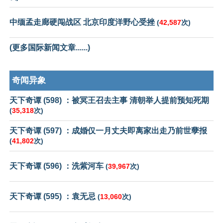
中缅孟走廊硬闯战区 北京印度洋野心受挫
(
42,587
次)
(更多国际新闻文章......)
奇闻异象
天下奇谭 (598) ：被冥王召去主事 清朝举人提前预知死期
(
35,318
次)
天下奇谭 (597) ：成婚仅一月丈夫即离家出走乃前世孽报
(
41,802
次)
天下奇谭 (596) ：洗紫河车
(
39,967
次)
天下奇谭 (595) ：袁无忌
(
13,060
次)