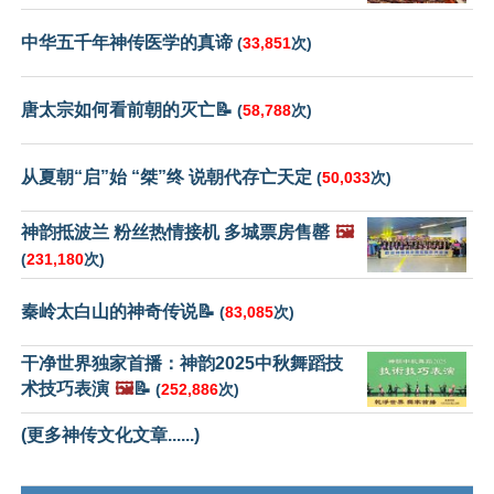
中华五千年神传医学的真谛
(
33,851
次)
唐太宗如何看前朝的灭亡📝
(
58,788
次)
从夏朝“启”始 “桀”终 说朝代存亡天定
(
50,033
次)
神韵抵波兰 粉丝热情接机 多城票房售罄
🖼️
(
231,180
次)
秦岭太白山的神奇传说📝
(
83,085
次)
干净世界独家首播：神韵2025中秋舞蹈技
术技巧表演
🖼️
📝
(
252,886
次)
(更多神传文化文章......)