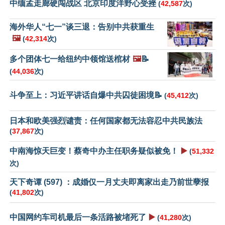
中缅孟走廊硬闯战区 北京印度洋野心受挫
(
42,587
次)
海外华人“七一”谈三退：告别中共获重生
🖼️
(
42,314
次)
多个团体七一给纽约中领馆送棺材
🖼️
📝
(
44,036
次)
斗争至上：习近平讲话自爆中共囚徒困境📝
(
45,412
次)
日本和欧美强烈谴责：任何国家都无法容忍中共民族法
(
37,867
次)
中南海惊天巨变！蔡奇中办主任职务疑似被免！
▶️
(
51,332
次)
天下奇谭 (597) ：成婚仅一月丈夫即离家出走乃前世孽报
(
41,802
次)
中国网约车司机最后一条活路被堵死了
▶️
(
41,280
次)