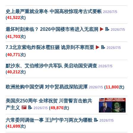
史上最严重就业寒冬 中国高校惊现考古式要帐
2026/7/5
(
41,522
次)
最坏时刻来临？ 2026中国楼市将进入无底洞
▶️
📝
2026/7/5
(
41,703
次)
7.3北京紫电炸裂冰雹狂砸 诡异到不寒而栗
▶️
📝
2026/7/5
(
40,771
次)
默沙东、艾伯维涉中共军队 美启动国安调查
2026/7/5
(
40,212
次)
欧洲抢购中国空调 对中贸易战深陷泥潭
(
11,800
次)
2026/7/5
美国庆250周年 全球祝贺 川普誓言击败共
产主义
🖼️
📝
(
49,870
次)
2026/7/5
六常委同调做一事 王沪宁学习两次为哪般 📝
2026/7/5
(
41,699
次)