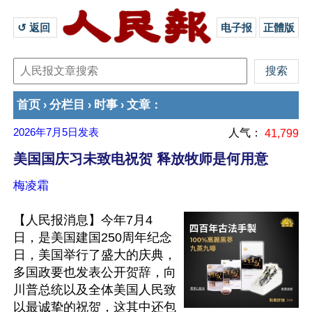
↺ 返回 
电子报
正體版
首页
分栏目
时事
文章
›
›
›
：
2026年7月5日
发表
人气：
41,799
美国国庆习未致电祝贺 释放牧师是何用意
梅凌霜
【人民报消息】今年7月4
日，是美国建国250周年纪念
日，美国举行了盛大的庆典，
多国政要也发表公开贺辞，向
川普总统以及全体美国人民致
以最诚挚的祝贺，这其中还包