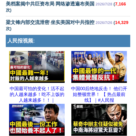
美档案揭中共巨资布局 网络渗透遍布美国
(
7,166
2026/7/28
次)
梁文锋内部交流泄密 坐实美国对中共指控
(
14,329
2026/7/26
次)
人民报视频:
中国最可怕的变化！活不起
中国00后绝地反击！ 他们开
的人越来越多！吃不上饭的
始整顿世界！ 【 热点最前
人越来越多！！｜
线】｜#人民报