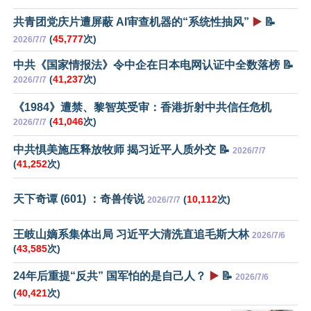
共青团党庆片遭屏蔽 AI审查机器的“系统性抽风”
▶️
📝
(
45,777
次)
2026/7/7
中共《国家情报法》令中企在日本电网认证中全数落榜 📝
(
41,237
次)
2026/7/7
《1984》遭禁、黎智英受审：香港折射中共信任危机
(
41,046
次)
2026/7/7
中共惧美施压释放牧师 揭习近平人质外交 📝
2026/7/7
(
41,252
次)
天下奇谭 (601) ：奇兽传说
(
10,112
次)
2026/7/7
王岐山嫡系集体出局 习近平大清洗直追毛斯大林
2026/7/6
(
43,585
次)
24年后重提“反共” 国军怕的是自己人？
▶️
📝
2026/7/6
(
40,421
次)