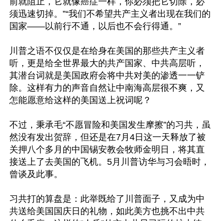
前就阻止，它就像癌症一样，你必须把它切除，必
须迅速切掉。”“我们不希望共产主义者出现在我们的
国家——以前行不通，以后也不会行得通。”

川普之语不仅仅是在给身在美国的那些共产主义者
听，更是给全世界最大的共产国家、中共高层听，
其潜台词就是美国政府会将中共对美的渗透一一铲
除。这样有力的声音自然让中南海高层很不爽，又
怎能愿意给这样的美国送上祝词呢？

不过，秉承毛“不愿冒险和美国发生摩擦”的习共，虽
然没有发出贺辞，但还是在7月4日这一天释放了被
关押八个多月的中国锡安教会牧师金明日，将其直
接送上了去美国的飞机。5月川普访华与习会晤时，
曾谈及此事。

习共打的算盘是：此举既给了川普面子，又成为中
共送给美国国庆日的礼物，如此美方也挑不出中共