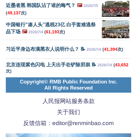
近墨者黑 韩国队沾了谁的晦气？
🖼️
2026/7/5
(
49,137
次)
中国银行“凑人头”逃税23亿 白手套难逃祭
品下场
🖼️
(
61,193
次)
2026/7/4
习近平身边布满黑衣人说明什么？ 📝
(
41,394
次)
2026/7/4
北京连现紫色闪电 上天出手在铲除邪祟 📝
(
43,652
2026/7/4
次)
Copyright© RMB Public Foundation Inc.
All Rights Reserved
人民报网站服务条款
关于我们
反馈信箱：
editor@renminbao.com