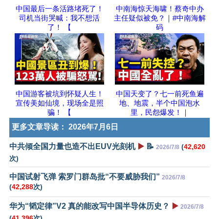
中国最后一条活路堵死了！
中南海惊天海啸！蔡奇中办
司机当街哭喊：我不想活
主任疑似被免？｜#中南海解
了！ 【
码
中国游客被坑到怀疑人生！
中国天变了？七一前死鱼遍
宣传美如仙境，现场全是照
地、地震，半个中国泡水
骗！ 【
里，民怨爆发！｜
更多文章导读：
2026年7月6日
中共倾全国力量也造不出EUV光刻机
▶️
📝
(
42,620
2026/7/8
次)
中国试射飞弹 索罗门群岛批“不要威胁我们”
2026/7/8
(
42,288
次)
华为“韬定律”V2 真的能改写中国半导体历史？
▶️
2026/7/8
(
41,396
次)