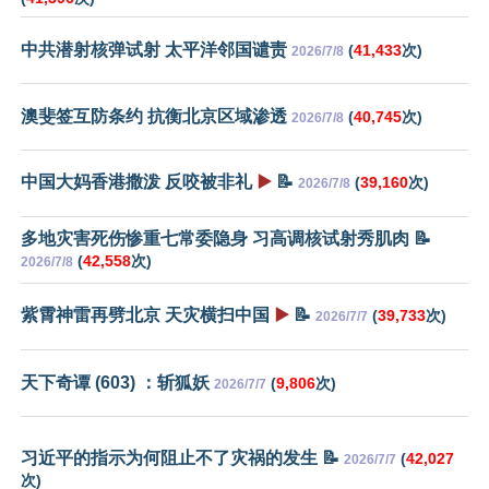
中共潜射核弹试射 太平洋邻国谴责
(
41,433
次)
2026/7/8
澳斐签互防条约 抗衡北京区域渗透
(
40,745
次)
2026/7/8
中国大妈香港撒泼 反咬被非礼
▶️
📝
(
39,160
次)
2026/7/8
多地灾害死伤惨重七常委隐身 习高调核试射秀肌肉 📝
(
42,558
次)
2026/7/8
紫霄神雷再劈北京 天灾横扫中国
▶️
📝
(
39,733
次)
2026/7/7
天下奇谭 (603) ：斩狐妖
(
9,806
次)
2026/7/7
习近平的指示为何阻止不了灾祸的发生 📝
(
42,027
2026/7/7
次)