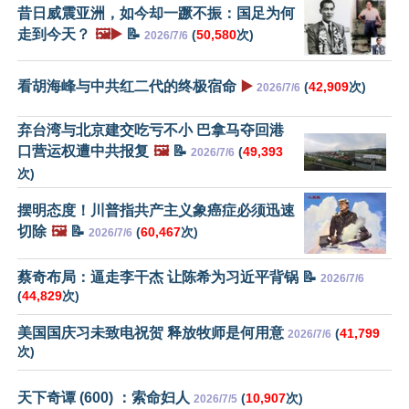
昔日威震亚洲，如今却一蹶不振：国足为何
走到今天？
🖼️▶️
📝
(
50,580
次)
2026/7/6
看胡海峰与中共红二代的终极宿命
▶️
(
42,909
次)
2026/7/6
弃台湾与北京建交吃亏不小 巴拿马夺回港
口营运权遭中共报复
🖼️
📝
(
49,393
2026/7/6
次)
摆明态度！川普指共产主义象癌症必须迅速
切除
🖼️
📝
(
60,467
次)
2026/7/6
蔡奇布局：逼走李干杰 让陈希为习近平背锅 📝
2026/7/6
(
44,829
次)
美国国庆习未致电祝贺 释放牧师是何用意
(
41,799
2026/7/6
次)
天下奇谭 (600) ：索命妇人
(
10,907
次)
2026/7/5