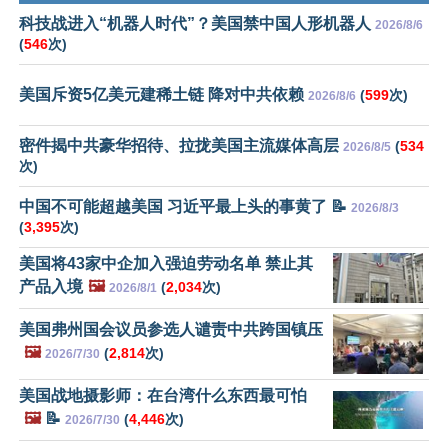
科技战进入“机器人时代”？美国禁中国人形机器人
2026/8/6
(
546
次)
美国斥资5亿美元建稀土链 降对中共依赖
(
599
次)
2026/8/6
密件揭中共豪华招待、拉拢美国主流媒体高层
(
534
2026/8/5
次)
中国不可能超越美国 习近平最上头的事黄了 📝
2026/8/3
(
3,395
次)
美国将43家中企加入强迫劳动名单 禁止其
产品入境
🖼️
(
2,034
次)
2026/8/1
美国弗州国会议员参选人谴责中共跨国镇压
🖼️
(
2,814
次)
2026/7/30
美国战地摄影师：在台湾什么东西最可怕
🖼️
📝
(
4,446
次)
2026/7/30