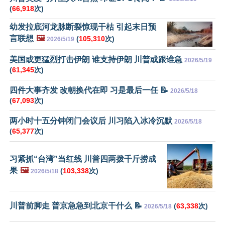
(
66,918
次)
幼发拉底河龙脉断裂惊现干枯 引起末日预
言联想
🖼️
(
105,310
次)
2026/5/19
美国或更猛烈打击伊朗 谁支持伊朗 川普或跟谁急
2026/5/19
(
61,345
次)
四件大事齐发 改朝换代在即 习是最后一任 📝
2026/5/18
(
67,093
次)
两小时十五分钟闭门会议后 川习陷入冰冷沉默
2026/5/18
(
65,377
次)
习紧抓“台湾”当红线 川普四两拨千斤捞成
果
🖼️
(
103,338
次)
2026/5/18
川普前脚走 普京急急到北京干什么 📝
(
63,338
次)
2026/5/18