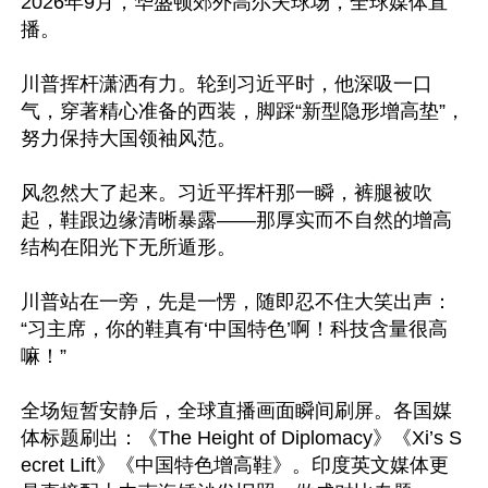
2026年9月，华盛顿郊外高尔夫球场，全球媒体直
播。

川普挥杆潇洒有力。轮到习近平时，他深吸一口
气，穿著精心准备的西装，脚踩“新型隐形增高垫”，
努力保持大国领袖风范。

风忽然大了起来。习近平挥杆那一瞬，裤腿被吹
起，鞋跟边缘清晰暴露——那厚实而不自然的增高
结构在阳光下无所遁形。

川普站在一旁，先是一愣，随即忍不住大笑出声：
“习主席，你的鞋真有‘中国特色’啊！科技含量很高
嘛！”

全场短暂安静后，全球直播画面瞬间刷屏。各国媒
体标题刷出：《The Height of Diplomacy》《Xi’s S
ecret Lift》《中国特色增高鞋》。印度英文媒体更