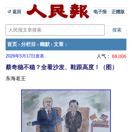
↺ 返回 
电子报
正體版
首页
分栏目
幽默
文章
›
›
›
：
2026年5月17日
发表
人气：
68,006
蔡奇稳不稳？全看沙发、鞋跟高度！（图）
东海老王