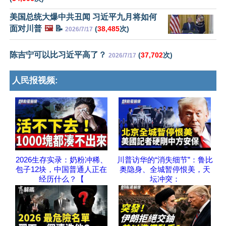
美国总统大爆中共丑闻 习近平九月将如何
面对川普
🖼️
📝
(
38,485
次)
2026/7/17
陈吉宁可以比习近平高了？
(
37,702
次)
2026/7/17
人民报视频:
2026生存实录：奶粉冲稀、
川普访华的“消失细节”：鲁比
包子12块，中国普通人正在
奥隐身、全城暂停恨美，天
经历什么？【
坛冲突：