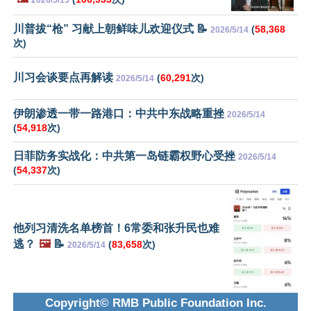
2026/5/15
川普拔“枪” 习献上朝鲜味儿欢迎仪式 📝
(
58,368
2026/5/14
次)
川习会谈要点再解读
(
60,291
次)
2026/5/14
伊朗渗透一带一路港口：中共中东战略重挫
2026/5/14
(
54,918
次)
日菲防务实战化：中共第一岛链霸权野心受挫
2026/5/14
(
54,337
次)
他列习清洗名单榜首！6常委和张升民也难
逃？
🖼️
📝
(
83,658
次)
2026/5/14
Copyright© RMB Public Foundation Inc.