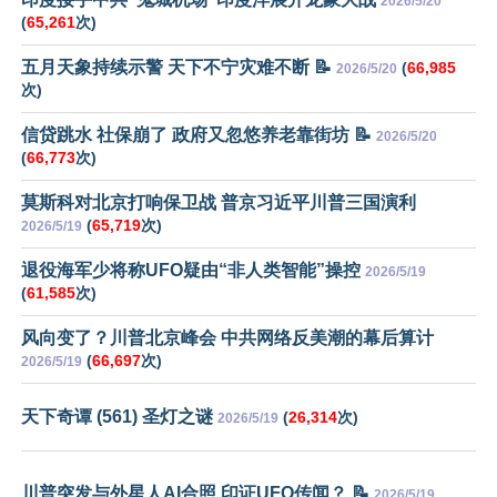
2026/5/20
(
65,261
次)
五月天象持续示警 天下不宁灾难不断 📝
(
66,985
2026/5/20
次)
信贷跳水 社保崩了 政府又忽悠养老靠街坊 📝
2026/5/20
(
66,773
次)
莫斯科对北京打响保卫战 普京习近平川普三国演利
(
65,719
次)
2026/5/19
退役海军少将称UFO疑由“非人类智能”操控
2026/5/19
(
61,585
次)
风向变了？川普北京峰会 中共网络反美潮的幕后算计
(
66,697
次)
2026/5/19
天下奇谭 (561) 圣灯之谜
(
26,314
次)
2026/5/19
川普突发与外星人AI合照 印证UFO传闻？ 📝
2026/5/19