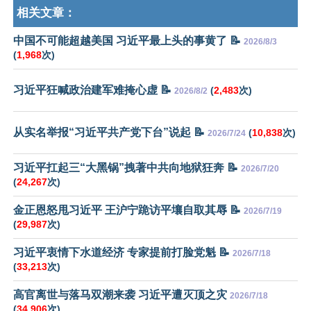
相关文章：
中国不可能超越美国 习近平最上头的事黄了 📝
2026/8/3
(
1,968
次)
习近平狂喊政治建军难掩心虚 📝
(
2,483
次)
2026/8/2
从实名举报“习近平共产党下台”说起 📝
(
10,838
次)
2026/7/24
习近平扛起三“大黑锅”拽著中共向地狱狂奔 📝
2026/7/20
(
24,267
次)
金正恩怒甩习近平 王沪宁跪访平壤自取其辱 📝
2026/7/19
(
29,987
次)
习近平衷情下水道经济 专家提前打脸党魁 📝
2026/7/18
(
33,213
次)
高官离世与落马双潮来袭 习近平遭灭顶之灾
2026/7/18
(
34,906
次)