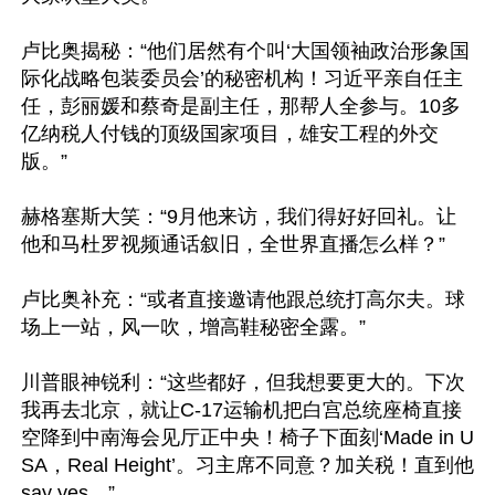
卢比奥揭秘：“他们居然有个叫‘大国领袖政治形象国
际化战略包装委员会’的秘密机构！习近平亲自任主
任，彭丽媛和蔡奇是副主任，那帮人全参与。10多
亿纳税人付钱的顶级国家项目，雄安工程的外交
版。”

赫格塞斯大笑：“9月他来访，我们得好好回礼。让
他和马杜罗视频通话叙旧，全世界直播怎么样？”

卢比奥补充：“或者直接邀请他跟总统打高尔夫。球
场上一站，风一吹，增高鞋秘密全露。”

川普眼神锐利：“这些都好，但我想要更大的。下次
我再去北京，就让C-17运输机把白宫总统座椅直接
空降到中南海会见厅正中央！椅子下面刻‘Made in U
SA，Real Height’。习主席不同意？加关税！直到他
say yes。”
