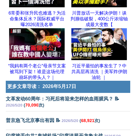
6常委和张升民也难逃？为活
川普放话一天解决伊朗！谈
命集体反水？国际权威平台
判濒临破裂，400公斤浓缩铀
曝2026清洗名单
成最大变数【
“我妈有两个老公”母亲节文案
习近平最怕的事发生了？中
被骂到下架！谁是这场伦理
共高层再清洗 ｜美军炸伊朗
崩坏的带头人？｜
油轮 ｜
更多文章导读：
2026年5月17日
文革发动60周年：习死后将迎来怎样的血雨腥风？ 📝
(
70,090
次)
2026/5/20
普京急飞北京事出有因 📝
(
68,921
次)
2026/5/20
印度接手中共“鬼城机场”印度洋展开龙象大战