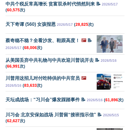
中共个税反常高增长 贫富双杀时代悄然到来 📝
2026/5/17
(
60,575
次)
天下奇谭 (560) 女孩报恩
(
28,825
次)
2026/5/17
蔡奇稳不稳？全看沙发、鞋跟高度！
🖼️
📝
(
68,006
次)
2026/5/17
从美国丢弃中共礼物与中共欢迎川普说开去 📝
2026/5/16
(
66,991
次)
川普用这招儿对付吃特供的中共官员
🖼️
(
83,633
次)
2026/5/16
天坛成战场：“习川会”爆发踩踏事件 📝
(
61,896
次)
2026/5/16
川习会 北京安保如战场 川普留“接班指示信” 📝
2026/5/15
(
62,627
次)