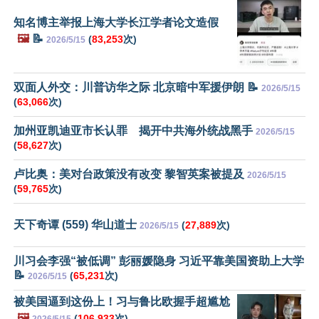
知名博主举报上海大学长江学者论文造假
🖼️
📝
(
83,253
次)
2026/5/15
双面人外交：川普访华之际 北京暗中军援伊朗 📝
2026/5/15
(
63,066
次)
加州亚凯迪亚市长认罪 揭开中共海外统战黑手
2026/5/15
(
58,627
次)
卢比奥：美对台政策没有改变 黎智英案被提及
2026/5/15
(
59,765
次)
天下奇谭 (559) 华山道士
(
27,889
次)
2026/5/15
川习会李强“被低调” 彭丽媛隐身 习近平靠美国资助上大学
📝
(
65,231
次)
2026/5/15
被美国逼到这份上！习与鲁比欧握手超尴尬
🖼️
(
106,933
次)