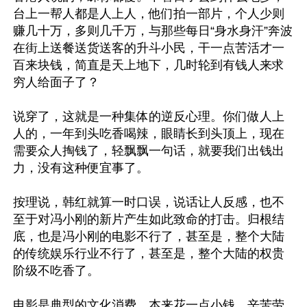
台上一帮人都是人上人，他们拍一部片，个人少则
赚几十万，多则几千万，与那些每日“身水身汗”奔波
在街上送餐送货送客的升斗小民，干一点苦活才一
百来块钱，简直是天上地下，几时轮到有钱人来求
穷人给面子了？

说穿了，这就是一种集体的逆反心理。你们做人上
人的，一年到头吃香喝辣，眼睛长到头顶上，现在
需要众人掏钱了，轻飘飘一句话，就要我们出钱出
力，没有这种便宜事了。

按理说，韩红就算一时口误，说话让人反感，也不
至于对冯小刚的新片产生如此致命的打击。归根结
底，也是冯小刚的电影不行了，甚至是，整个大陆
的传统娱乐行业不行了，甚至是，整个大陆的权贵
阶级不吃香了。

电影是典型的文化消费，本来花一点小钱，辛苦劳