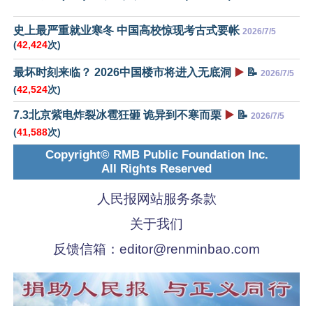
史上最严重就业寒冬 中国高校惊现考古式要帐
2026/7/5
(
42,424
次)
最坏时刻来临？ 2026中国楼市将进入无底洞
▶️
📝
2026/7/5
(
42,524
次)
7.3北京紫电炸裂冰雹狂砸 诡异到不寒而栗
▶️
📝
2026/7/5
(
41,588
次)
Copyright© RMB Public Foundation Inc.
All Rights Reserved
人民报网站服务条款
关于我们
反馈信箱：
editor@renminbao.com