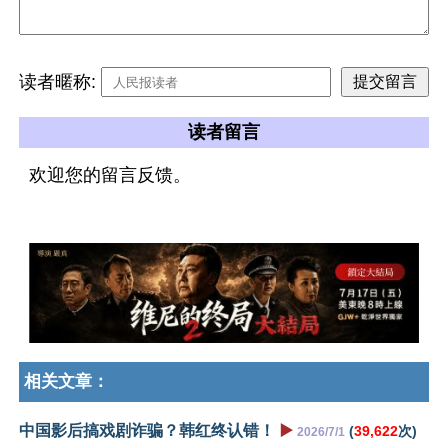
读者暱称:
读者留言
欢迎您的留言反馈。
相关文章：
中国影后搞戏剧诈骗？韩红终认错！
▶️
(
39,622
次)
2026/7/1