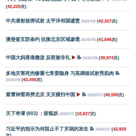
(
42,225
次)
中共潜射核弹试射 太平洋邻国谴责
(
42,327
次)
2026/7/8
澳斐签互防条约 抗衡北京区域渗透
(
41,646
次)
2026/7/8
中国大妈香港撒泼 反咬被非礼
▶️
📝
(
39,974
次)
2026/7/8
多地灾害死伤惨重七常委隐身 习高调核试射秀肌肉 📝
(
43,456
次)
2026/7/8
紫霄神雷再劈北京 天灾横扫中国
▶️
📝
(
40,550
次)
2026/7/7
天下奇谭 (603) ：斩狐妖
(
10,627
次)
2026/7/7
习近平的指示为何阻止不了灾祸的发生 📝
(
42,925
2026/7/7
次)