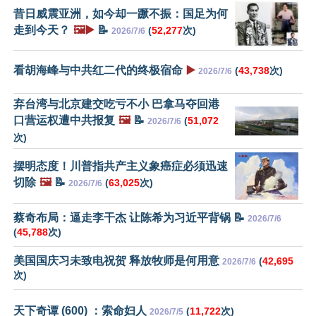
昔日威震亚洲，如今却一蹶不振：国足为何
走到今天？
🖼️▶️
📝
(
52,277
次)
2026/7/6
看胡海峰与中共红二代的终极宿命
▶️
(
43,738
次)
2026/7/6
弃台湾与北京建交吃亏不小 巴拿马夺回港
口营运权遭中共报复
🖼️
📝
(
51,072
2026/7/6
次)
摆明态度！川普指共产主义象癌症必须迅速
切除
🖼️
📝
(
63,025
次)
2026/7/6
蔡奇布局：逼走李干杰 让陈希为习近平背锅 📝
2026/7/6
(
45,788
次)
美国国庆习未致电祝贺 释放牧师是何用意
(
42,695
2026/7/6
次)
天下奇谭 (600) ：索命妇人
(
11,722
次)
2026/7/5