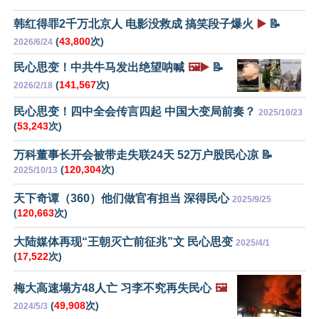
韩红得罪2千万北京人 电影没救成 搞笑段子爆火
▶️
📝
(
43,800
次)
2026/6/24
民心思变！中共牛马发出绝望呐喊
🖼️▶️
📝
(
141,567
次)
2026/2/18
民心思变！四中全会传言四起 中国大变局前奏？
2025/10/23
(
53,243
次)
万科董事长开会被带走失联24天 52万户股民心凉 📝
(
120,304
次)
2025/10/13
天下奇谭（360）他们做官有担当 深得民心
2025/9/25
(
120,663
次)
大陆媒体再现“王朝灭亡前征兆”文 民心思变
2025/4/1
(
17,522
次)
梅大高速塌方48人亡 习李不究再失民心
🖼️
(
49,908
次)
2024/5/3