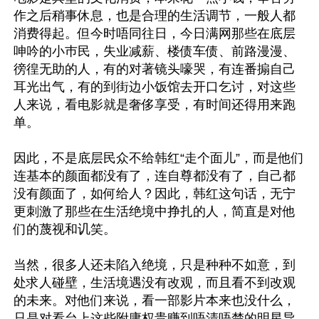
作之后稍事休息，也是合理的生活调节，一般人都
消费得起。但今时唔同往日，今日满网那些在底层
呻吟的小巿民，失业减薪、楼债车债、前路漫漫、
徬徨无助的人，有的对著镜头嚎哭，有连番搧自己
耳光出气，有的到街边小饭馆去开口乞讨，对这些
人来说，看电影就是奢侈享受，有时间还得用来跑
单。

因此，不是底层民众不给韩红“走个面儿”，而是他们
连基本的颜面都没有了，连自尊都没有了，自己都
没有颜面了，如何给人？因此，韩红这句话，无宁
更刺激了那些在生活绝境中挣扎的人，简直是对他
们的蔑视和讥笑。

当然，很多人还未陷入绝境，只是种种不如意，到
处求人碰壁，生活境遇没有改观，而且看不到改观
的未来。对他们来说，看一部影片本来也没什么，
只是对看台上这些附庸权贵赚到唔清唔楚的明星导