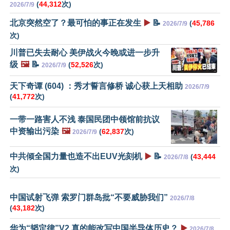
(
44,312
次)
2026/7/9
北京突然空了？最可怕的事正在发生
▶️
📝
(
45,786
2026/7/9
次)
川普已失去耐心 美伊战火今晚或进一步升
级
🖼️
📝
(
52,526
次)
2026/7/9
天下奇谭 (604) ：秀才誓言修桥 诚心获上天相助
2026/7/9
(
41,772
次)
一带一路害人不浅 泰国民团中领馆前抗议
中资输出污染
🖼️
(
62,837
次)
2026/7/9
中共倾全国力量也造不出EUV光刻机
▶️
📝
(
43,444
2026/7/8
次)
中国试射飞弹 索罗门群岛批“不要威胁我们”
2026/7/8
(
43,182
次)
华为“韬定律”V2 真的能改写中国半导体历史？
▶️
2026/7/8