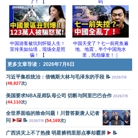
了！ 【
码
中国游客被坑到怀疑人生！
中国天变了？七一前死鱼遍
宣传美如仙境，现场全是照
地、地震，半个中国泡水
骗！ 【
里，民怨爆发！｜
更多文章导读：
2026年7月6日
习近平集权统治：借镜斯大林与毛泽东的手段 📝
2026/7/9
(
48,827
次)
美国要求NBA巫师队母公司 切断与阿里巴巴合作
2026/7/9
(
44,110
次)
全世界面临的致命问题！川普答新唐人记者
问
▶️🖼️
📝
(
54,169
次)
2026/7/9
广西洪灾上不了热搜 明星裤裆里那点事却霸屏
▶️
📝