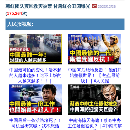
韩红团队震区救灾被禁 甘肃红会丑闻曝光
🖼️
2023/12/26
(
175,264
次)
人民报视频:
中国最可怕的变化！活不起
中国00后绝地反击！ 他们开
的人越来越多！吃不上饭的
始整顿世界！ 【 热点最前
人越来越多！！｜
线】｜#人民报
中国最后一条活路堵死了！
中南海惊天海啸！蔡奇中办
司机当街哭喊：我不想活
主任疑似被免？｜#中南海解