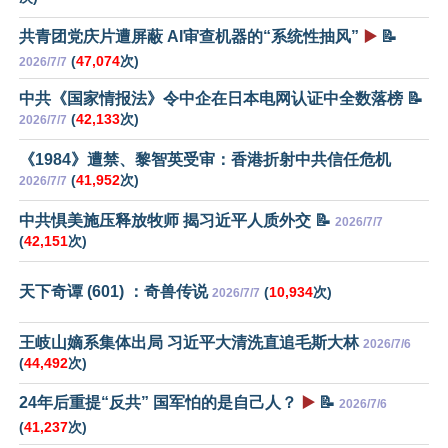
共青团党庆片遭屏蔽 AI审查机器的“系统性抽风”
▶️
📝
(
47,074
次)
2026/7/7
中共《国家情报法》令中企在日本电网认证中全数落榜 📝
(
42,133
次)
2026/7/7
《1984》遭禁、黎智英受审：香港折射中共信任危机
(
41,952
次)
2026/7/7
中共惧美施压释放牧师 揭习近平人质外交 📝
2026/7/7
(
42,151
次)
天下奇谭 (601) ：奇兽传说
(
10,934
次)
2026/7/7
王岐山嫡系集体出局 习近平大清洗直追毛斯大林
2026/7/6
(
44,492
次)
24年后重提“反共” 国军怕的是自己人？
▶️
📝
2026/7/6
(
41,237
次)