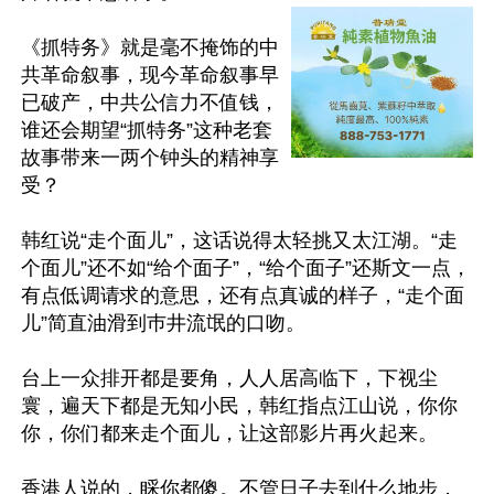
《抓特务》就是毫不掩饰的中
共革命叙事，现今革命叙事早
已破产，中共公信力不值钱，
谁还会期望“抓特务”这种老套
故事带来一两个钟头的精神享
受？

韩红说“走个面儿”，这话说得太轻挑又太江湖。“走
个面儿”还不如“给个面子”，“给个面子”还斯文一点，
有点低调请求的意思，还有点真诚的样子，“走个面
儿”简直油滑到巿井流氓的口吻。

台上一众排开都是要角，人人居高临下，下视尘
寰，遍天下都是无知小民，韩红指点江山说，你你
你，你们都来走个面儿，让这部影片再火起来。

香港人说的，睬你都傻。不管日子去到什么地步，