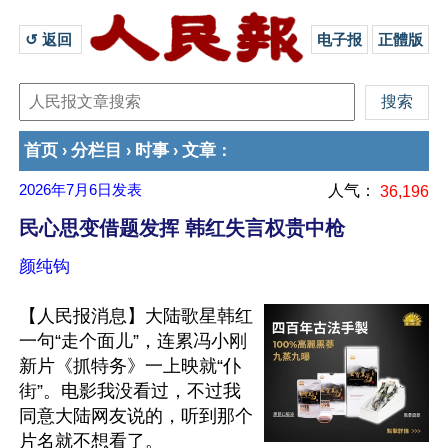
↺ 返回 
电子报
正體版
首页
分栏目
时事
文章
›
›
›
：
2026年7月6日
发表
人气：
36,196
民心思变借题发挥 韩红失言权贵中枪
颜纯钩
【人民报消息】大陆歌星韩红
一句“走个面儿”，连累冯小刚
新片《抓特务》一上映就“仆
街”。电影我没看过，不过我
同意大陆网友说的，听到那个
片名就不想看了。
