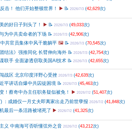
地反击！ 他们开始整顿世界！
▶️
📝
(
42,629
次)
2026/7/3
美的好日子到头了！
▶️
📝
(
49,033
次)
2026/7/3
与为中共卖命者的下场
📝
(
42,906
次)
2026/7/3
？中共官员集体中风干脆躺平
🖼️
📝
(
70,545
次)
2026/7/3
团结法》强推同化 长臂伸向海外
📝
(
42,754
次)
2026/7/3
谍联手 全面渗透窃取美国AI技术
📝
(
42,655
次)
2026/7/3
闯战区 北京印度洋野心受挫
(
42,639
次)
2026/7/3
近平讲话自爆中共囚徒困境
📝
(
45,463
次)
2026/7/3
变！蔡奇中办主任职务疑似被免！
▶️
(
51,407
次)
2026/7/2
97) ：成婚仅一月丈夫即离家出走乃前世孽报
(
41,848
次)
2026/7/2
机最后一条活路被堵死了
▶️
(
41,325
次)
2026/7/2
主义 中南海可否听懂弦外之音
(
43,212
次)
2026/7/2