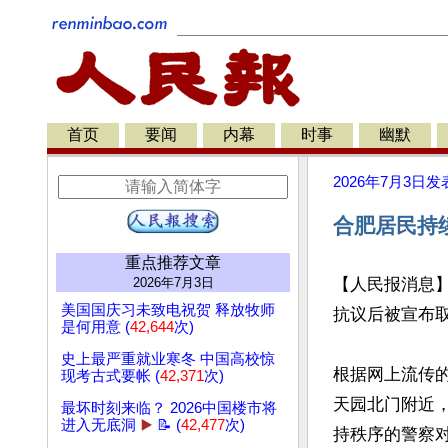
首页
要闻
内幕
时事
幽默
2026年7月3日
发
合肥居民持
重点推荐文章
2026年7月3日
【人民报消息
美国国庆习未致电祝贺 释放牧师
抗议后被宣布取
是何用意 (
42,644
次)
史上最严重就业寒冬 中国高校惊
根据网上流传
现考古式要帐 (
42,371
次)
天园北门附近，
最坏时刻来临？ 2026中国楼市将
进入无底洞
▶️
📝 (
42,477
次)
持秩序的警察