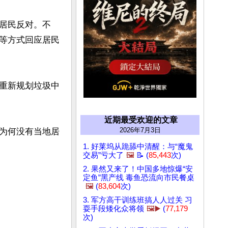
居民反对。不
等方式回应居民
重新规划垃圾中
近期最受欢迎的文章
2026年7月3日
为何没有当地居
1. 好莱坞从跪舔中清醒：与“魔鬼
交易”亏大了
🖼️
📝 (
85,443
次)
2. 果然又来了！中国多地惊爆“安
定鱼”黑产线 毒鱼恐流向市民餐桌
🖼️
(
83,604
次)
3. 军方高干训练班搞人人过关 习
耍手段矮化众将领
🖼️▶️
(
77,179
次)