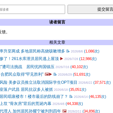
读者留言
反馈。
相关文章
率升至两成 多地居民称高烧咳嗽增多
📝
(
1,086
次)
2026/8/6
惨了！261水库泄洪居民逃上屋顶
▶️
(
12,986
次)
2026/7/28
馆”遭司法挑战 居民忧跨国镇压
(
40,102
次)
2026/7/16
 合肥民众取得“罕见胜利”
🖼️▶️
📝
(
51,691
次)
2026/6/29
风险 美参议员推立法取消国际学生OPT项目
(
37,571
次)
2026/6/22
室落户武昌 居民抗议多人被抓
(
35,051
次)
2026/6/18
市居民唱衰楼市！楼市最后的防线崩了？
📝
(
46,135
次)
2026/4/14
上坟 “骨灰房”背后的荒诞内幕
(
44,338
次)
2026/4/6
代理人 加州居民孙耀宁被判刑四年
🖼️
(
34,896
次)
2026/2/11