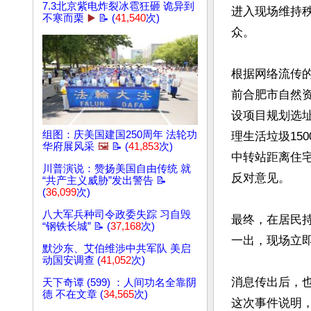
7.3北京紫电炸裂冰雹狂砸 诡异到
进入现场维持
不寒而栗
▶️
📝 (
41,540
次)
众。

根据网络流传
前合肥市自然
设项目规划选
组图：庆美国建国250周年 法轮功
理生活垃圾15
华府展风采
🖼️
📝 (
41,853
次)
中转站距离住
川普演说：赞扬美国自由传统 就
反对意见。

“共产主义威胁”发出警告 📝
(
36,099
次)
八大军兵种司令政委失踪 习自毁
最终，在居民
“钢铁长城” 📝 (
37,168
次)
一出，现场立即
默沙东、艾伯维涉中共军队 美启
动国安调查 (
41,052
次)
消息传出后，
天下奇谭 (599) ：人间功名全靠阴
德 不在文章 (
34,565
次)
这次事件说明