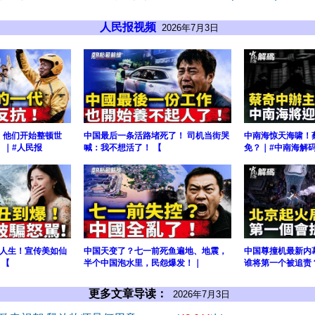
人民报视频
2026年7月3日
！ 他们开始整顿世
中国最后一条活路堵死了！ 司机当街哭
中南海惊天海啸！
】｜#人民报
喊：我不想活了！ 【
免？｜#中南海解
人生！宣传美如仙
中国天变了？七一前死鱼遍地、地震，
中国尊撞机最新内
 【
半个中国泡水里，民怨爆发！｜
谁将第一个被追责
更多文章导读：
2026年7月3日