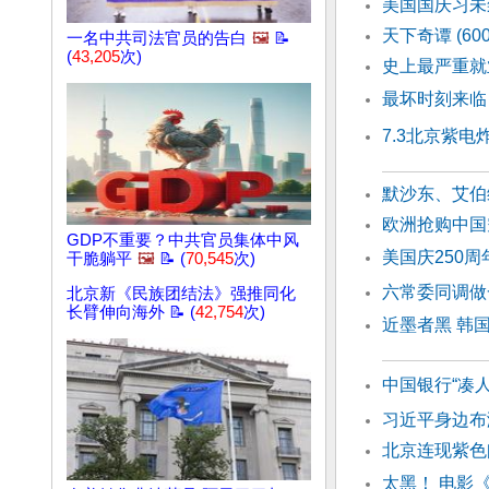
美国国庆习未
天下奇谭 (60
一名中共司法官员的告白
🖼️
📝
(
43,205
次)
史上最严重就
最坏时刻来临
7.3北京紫
默沙东、艾伯
欧洲抢购中国
GDP不重要？中共官员集体中风
美国庆250
干脆躺平
🖼️
📝 (
70,545
次)
六常委同调做
北京新《民族团结法》强推同化
长臂伸向海外 📝 (
42,754
次)
近墨者黑 韩
中国银行“凑人
习近平身边布
北京连现紫色
太黑！ 电影