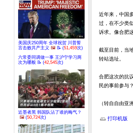
近年来，中国
过，在不少类
诉求。像合肥
美国庆250周年 全球祝贺 川普誓
言击败共产主义
🖼️
📝 (
51,459
次)
截至目前，当
六常委同调做一事 王沪宁学习两
转站选址。

次为哪般 📝 (
42,545
次)
合肥这次的抗
民的事前参与
（转自自由亚
文章网址: http://w
近墨者黑 韩国队沾了谁的晦气？
🖼️
(
50,724
次)
打印机版