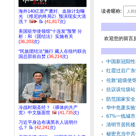
读者暱称:
海外140亿资产遭封、血脉计划曝
光 《维尼的终局2》预演现实大清
洗？
🖼️▶️
📝 (
41,817
次)
美国驻华使领馆“十连发”预警 分
析：和《团结法》实施有关
欢迎您的留言
(
36,203
次)
“民族团结法”施行 藏人在纽约联合
国总部前自焚 (
36,214
次)
中国新冠阳性
红霞过后广东
伦敦“超级使
抗议设垃圾站
防范国家安全
冷战时期圣经？《裸体的共产
华中危废实验
党》中文版面世
🖼️
(
41,735
次)
67%一线城
习近平身边布满黑衣人说明什
清明节居民楼
么？ 📝 (
42,241
次)
秘密充当中共