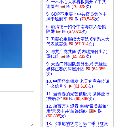
4. 一不小心大学看板揭开了中共
遮羞布
🖼️
📝 (
76,028
次)
5. GDP不重要？中共官员集体中
风干脆躺平
🖼️
📝 (
70,545
次)
6. 赖清德一招令中南海跌入恐惧
陷阱
🖼️
📝 (
67,070
次)
7. 习疑心重继续大清洗 6军系人大
代表被罢免
🖼️
(
67,014
次)
8. 与共产党共舞 委内瑞拉付出沉
重代价
🖼️
📝 (
65,233
次)
9. 大热门韩国队意外出局 无缘世
界杯正赛的深层原因
🖼️
(
64,059
次)
10. 中国怪象频发 老天究竟在传递
什么信号？
▶️
(
61,610
次)
11. 当青春的光芒被磨灭 微博流行
“丧语录”
🖼️
📝 (
60,865
次)
12. 超百万人观看 南韩“最美新娘”
用“天灭中共”装饰婚纱
🖼️▶️
📝
(
60,805
次)
13. 《维尼的终局》第二季《红潮