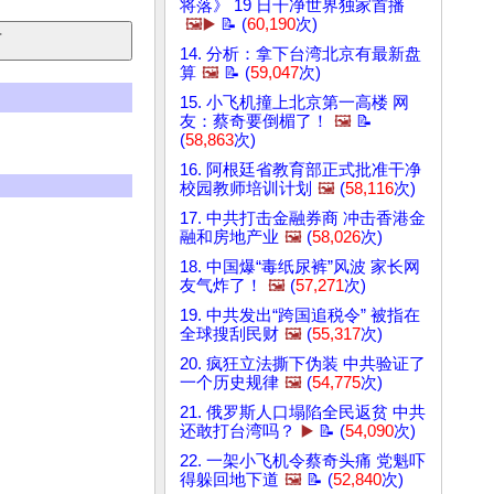
将落》 19 日干净世界独家首播
🖼️▶️
📝 (
60,190
次)
14. 分析：拿下台湾北京有最新盘
算
🖼️
📝 (
59,047
次)
15. 小飞机撞上北京第一高楼 网
友：蔡奇要倒楣了！
🖼️
📝
(
58,863
次)
16. 阿根廷省教育部正式批准干净
校园教师培训计划
🖼️
(
58,116
次)
17. 中共打击金融券商 冲击香港金
融和房地产业
🖼️
(
58,026
次)
18. 中国爆“毒纸尿裤”风波 家长网
友气炸了！
🖼️
(
57,271
次)
19. 中共发出“跨国追税令” 被指在
全球搜刮民财
🖼️
(
55,317
次)
20. 疯狂立法撕下伪装 中共验证了
一个历史规律
🖼️
(
54,775
次)
21. 俄罗斯人口塌陷全民返贫 中共
还敢打台湾吗？
▶️
📝 (
54,090
次)
22. 一架小飞机令蔡奇头痛 党魁吓
得躲回地下道
🖼️
📝 (
52,840
次)