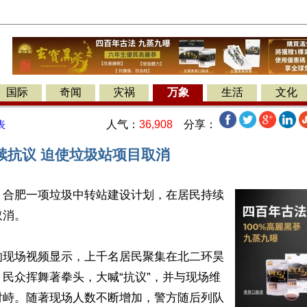
国际
奇闻
灾祸
万象
生活
文化
人气：
36,908
分享：
表
续抗议 迫使垃圾站项目取消
】合肥一项垃圾中转站建设计划，在居民持续
消。

的现场视频显示，上千名居民聚集在北二环昊
民众挥舞著拳头，大喊“抗议”，并与现场维
对峙。随著现场人数不断增加，警方随后列队