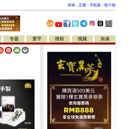
简体
-
正體
-
手机版
-
电子报
专题
寰宇
维权
视频
杂谈