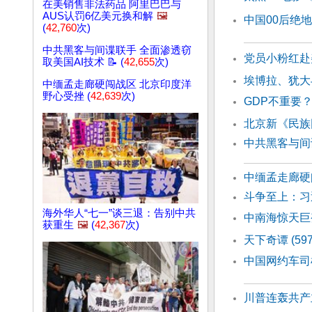
在美销售非法药品 阿里巴巴与
AUS认罚6亿美元换和解
🖼️
中国00后绝
(
42,760
次)
中共黑客与间谍联手 全面渗透窃
党员小粉红赴
取美国AI技术 📝 (
42,655
次)
埃博拉、犹大
中缅孟走廊硬闯战区 北京印度洋
野心受挫 (
42,639
次)
GDP不重要
北京新《民族
中共黑客与间
中缅孟走廊硬
斗争至上：习
海外华人“七一”谈三退：告别中共
中南海惊天巨
获重生
🖼️
(
42,367
次)
天下奇谭 (5
中国网约车司
川普连轰共产