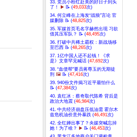
33. 党员小粉红赴美的好日子到头
了！
▶️
📝 (
49,033
次)
34. 何立峰在上海发“战狼”言论 官
媒删除 📝 (
48,825
次)
35. 军媒首页毛名字赫然出现 习欲
借其压军队？ 📝 (
48,495
次)
36. 打破中共稀土霸权：新战场移
至巴西 📝 (
48,265
次)
37. 1亿中国人还不起钱！《求
是》文章罕见喊话 (
47,692
次)
38. “血债帮”要员蒋尊玉的无期徒
刑
🖼️
📝 (
47,416
次)
39. 940份文件揭习近平最怕什么
📝 (
47,384
次)
40. 袁红冰：蔡奇取代陈希 背后是
政治大地震 (
46,984
次)
41. 中共经济崩盘压低油需 霍尔木
兹危机油价意外暴跌 (
46,491
次)
42. 全红婵出事了？央媒突喊忘掉
她！为了啥？
▶️
📝 (
46,453
次)
43. 黑龙江多地商户关门避检查