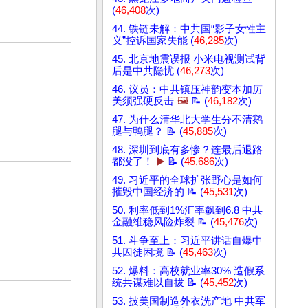
(
46,408
次)
44. 铁链未解：中共国“影子女性主
义”控诉国家失能 (
46,285
次)
45. 北京地震误报 小米电视测试背
后是中共隐忧 (
46,273
次)
46. 议员：中共镇压神韵变本加厉
美须强硬反击
🖼️
📝 (
46,182
次)
47. 为什么清华北大学生分不清鹅
腿与鸭腿？ 📝 (
45,885
次)
48. 深圳到底有多惨？连最后退路
都没了！
▶️
📝 (
45,686
次)
49. 习近平的全球扩张野心是如何
摧毁中国经济的 📝 (
45,531
次)
50. 利率低到1%汇率飙到6.8 中共
金融维稳风险炸裂 📝 (
45,476
次)
51. 斗争至上：习近平讲话自爆中
共囚徒困境 📝 (
45,463
次)
52. 爆料：高校就业率30% 造假系
统共谋难以自拔 📝 (
45,452
次)
53. 披美国制造外衣洗产地 中共军