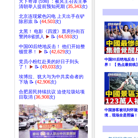
天下奇谭 (598) ：被冥王召去主事
清朝举人提前预知死期 (
35,343
次)
北京连现紫色闪电 上天出手在铲
除邪祟 📝 (
44,503
次)
太黑！ 电影《四渡》票房扑街百
警跨8省抓人
▶️
📝 (
44,593
次)
中国00后绝地反击！ 他们开始整
顿世界！
▶️
📝 (
42,629
次)
中国00后绝地反击
党员小粉红赴美的好日子到头
界！ 【 热点最前线
了！
▶️
📝 (
49,033
次)
埃博拉、犹大与为中共卖命者的
下场 📝 (
42,906
次)
合肥居民持续抗议 迫使垃圾站项
目取消 (
36,908
次)
中国游客被坑到怀疑
境，现场全是照骗！