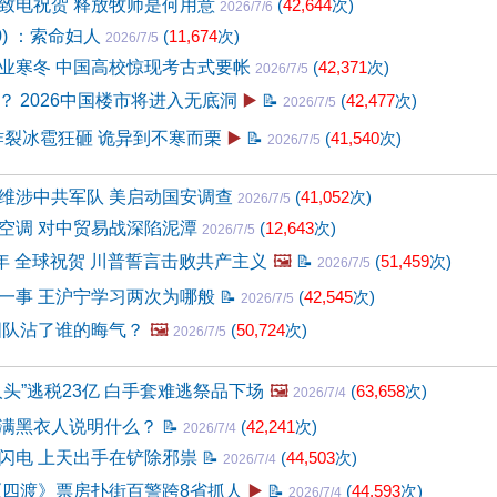
致电祝贺 释放牧师是何用意
(
42,644
次)
2026/7/6
0) ：索命妇人
(
11,674
次)
2026/7/5
业寒冬 中国高校惊现考古式要帐
(
42,371
次)
2026/7/5
？ 2026中国楼市将进入无底洞
▶️
📝
(
42,477
次)
2026/7/5
电炸裂冰雹狂砸 诡异到不寒而栗
▶️
📝
(
41,540
次)
2026/7/5
维涉中共军队 美启动国安调查
(
41,052
次)
2026/7/5
空调 对中贸易战深陷泥潭
(
12,643
次)
2026/7/5
周年 全球祝贺 川普誓言击败共产主义
🖼️
📝
(
51,459
次)
2026/7/5
一事 王沪宁学习两次为哪般
📝
(
42,545
次)
2026/7/5
国队沾了谁的晦气？
🖼️
(
50,724
次)
2026/7/5
头”逃税23亿 白手套难逃祭品下场
🖼️
(
63,658
次)
2026/7/4
满黑衣人说明什么？
📝
(
42,241
次)
2026/7/4
闪电 上天出手在铲除邪祟
📝
(
44,503
次)
2026/7/4
《四渡》票房扑街百警跨8省抓人
▶️
📝
(
44,593
次)
2026/7/4