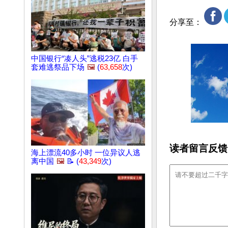
分享至：
中国银行“凑人头”逃税23亿 白手
套难逃祭品下场
🖼️
(
63,658
次)
读者留言反馈
海上漂流40多小时 一位异议人逃
离中国
🖼️
📝 (
43,349
次)