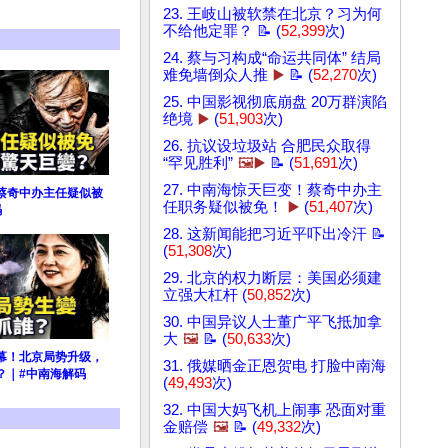
23. 王岐山被软禁在北京？习为何
不给他定罪？ 📝 (
52,399
次)
24. 蔡与习构成“命运共同体” 结局
难免墙倒众人推
▶️
📝 (
52,270
次)
25. 中国影视彻底崩盘 20万群演陷
绝境
▶️
(
51,903
次)
26. 抗议设垃圾站 合肥民众取得
“罕见胜利”
🖼️▶️
📝 (
51,691
次)
27. 中南海惊天巨变！蔡奇中办主
蔡奇中办主任疑似被
任职务疑似被免！
▶️
(
51,407
次)
码
28. 这新闻能把习近平吓出冷汗 📝
(
51,308
次)
29. 北京的权力断层：美国必须建
立强大杠杆 (
50,852
次)
30. 中国异议人士董广平飞抵加拿
大
🖼️
📝 (
50,633
次)
幕！北京局势升级，
31. 俄媒晒金正恩贺电 打脸中南海
？｜#中南海解码
(
49,493
次)
32. 中国大妈飞机上闹事 恐面对重
金赔偿
🖼️
📝 (
49,332
次)