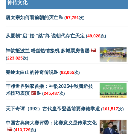
神传文化
唐太宗如何看前朝的灭亡📝
(
57,791
次)
从夏朝“启”始 “桀”终 说朝代存亡天定
(
49,028
次)
神韵抵波兰 粉丝热情接机 多城票房售罄
🖼️
(
223,825
次)
秦岭太白山的神奇传说📝
(
82,055
次)
干净世界独家首播：神韵2025中秋舞蹈技
术技巧表演
🖼️
📝
(
245,487
次)
天下奇谭（392）古代皇帝登基前要修德学道
(
101,517
次)
中国古典舞大赛评委：比赛意义是传承文化
🖼️
(
413,729
次)