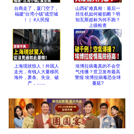
台商走了，厦门空了，
山西矿难真相：最后一
福建“台湾小镇”成空城
丝生机如何被掐断？明
！｜ #人民报
知瓦斯超标为何不跑？
上级检查
上海现状惊人！外国人
埃博拉病毒真的不会空
走光，有钱人大量移民
气传播？世卫发布最高
海外，萧条、失业、破
警报 埃博拉病毒恐全球
产，……
蔓延?