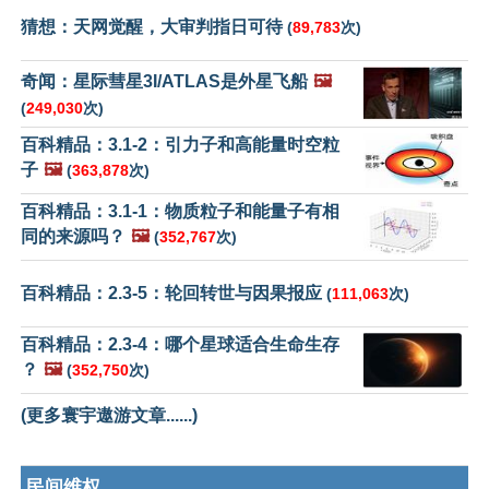
猜想：天网觉醒，大审判指日可待
(
89,783
次)
奇闻：星际彗星3I/ATLAS是外星飞船
🖼️
(
249,030
次)
百科精品：3.1-2：引力子和高能量时空粒
子
🖼️
(
363,878
次)
百科精品：3.1-1：物质粒子和能量子有相
同的来源吗？
🖼️
(
352,767
次)
百科精品：2.3-5：轮回转世与因果报应
(
111,063
次)
百科精品：2.3-4：哪个星球适合生命生存
？
🖼️
(
352,750
次)
(更多寰宇遨游文章......)
民间维权