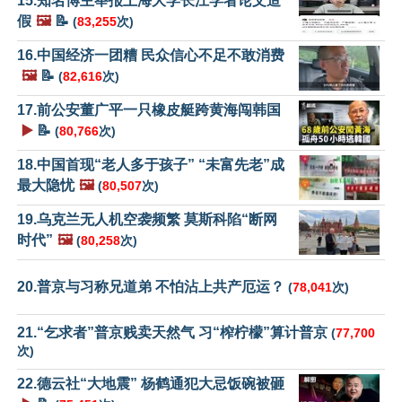
15.知名博主举报上海大学长江学者论文造
假
🖼️
📝
(
83,255
次)
16.中国经济一团糟 民众信心不足不敢消费
🖼️
📝
(
82,616
次)
17.前公安董广平一只橡皮艇跨黄海闯韩国
▶️
📝
(
80,766
次)
18.中国首现“老人多于孩子” “未富先老”成
最大隐忧
🖼️
(
80,507
次)
19.乌克兰无人机空袭频繁 莫斯科陷“断网
时代”
🖼️
(
80,258
次)
20.普京与习称兄道弟 不怕沾上共产厄运？
(
78,041
次)
21.“乞求者”普京贱卖天然气 习“榨柠檬”算计普京
(
77,700
次)
22.德云社“大地震” 杨鹤通犯大忌饭碗被砸