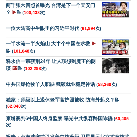
两千张六四照首曝光 台湾是下一个天安门
？
▶️
📝
(
100,438
次)
一位大陆高中生眼里的习近平时代
(
61,994
次)
一半水淹一半火焰山 大半个中国在求救
▶️
📝
(
101,848
次)
释永信一审获刑24年 让人联想到魔王的阴
谋
🖼️
📝
(
102,298
次)
中共国爆抢牧羊人职缺 戳破就业稳定神话
(
58,369
次)
独家：师级以上退休老军官护照被收 防海外起义？📝
(
62,840
次)
柬埔寨判6中国人终身监禁 曝光中共纵容跨国诈骗
(
60,405
次)
报告：台海冲突或引发美中核升级 卫星显示北京扩充核武