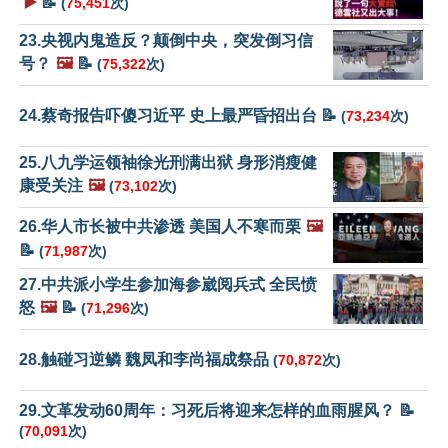
▶️
📝
(
75,451
次)
23.央视内鬼造反？颠倒中央，突发倒习信
号？
🖼️
📝
(
75,322
次)
24.蔡奇报告吓傻习近平 史上最严昏招出台 📝
(
73,234
次)
25.八九学运领袖徐光刑满出狱 身形消瘦健
康受关注
🖼️
(
73,102
次)
26.华人市长被中共渗透 美国人不寒而栗
🖼️
📝
(
71,987
次)
27.中共派小学生参加海参崴阅兵式 全民愤
怒
🖼️
📝
(
71,296
次)
28.触碰习逆鳞 魏凤和李尚福成祭品
(
70,872
次)
29.文革发动60周年：习死后将迎来怎样的血雨腥风？ 📝
(
70,091
次)