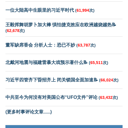
一位大陆高中生眼里的习近平时代
(
61,994
次)
王毅挥舞胡萝卜加大棒 惧怕捷克效应在欧洲越烧越热📝
(
62,678
次)
董军缺席香会 分析人士：恐已不妙
(
63,787
次)
北戴河地震与福建雷暴大戏预示著什么📝
(
65,511
次)
习近平四管齐下昏招齐上 闭关锁国全面加速📝
(
66,024
次)
中共至今为何没有对美国公布“UFO文件”评论
(
63,432
次)
(更多时事评论文章......)