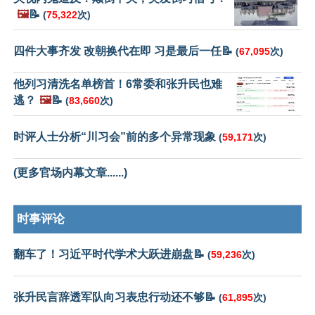
🖼️
📝
(
75,322
次)
四件大事齐发 改朝换代在即 习是最后一任📝
(
67,095
次)
他列习清洗名单榜首！6常委和张升民也难
逃？
🖼️
📝
(
83,660
次)
时评人士分析“川习会”前的多个异常现象
(
59,171
次)
(更多官场内幕文章......)
时事评论
翻车了！习近平时代学术大跃进崩盘📝
(
59,236
次)
张升民言辞透军队向习表忠行动还不够📝
(
61,895
次)