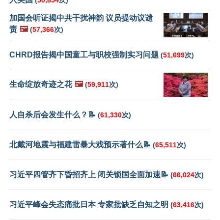
(
50,854
次)
加国会听证揭中共干扰神韵 议员提动议谴
责
🖼️
(
57,366
次)
CHRD报告揭中国童工与职校强制实习问题
(
51,699
次)
生命绽放奇迹之花
🖼️
(
59,911
次)
人自杀后会发生什么？📝
(
61,330
次)
北戴河地震与福建雷暴大戏预示著什么📝
(
65,511
次)
习近平四管齐下昏招齐上 闭关锁国全面加速📝
(
66,024
次)
习近平峰会失态痛批日本 专家批缺乏自知之明
(
63,416
次)