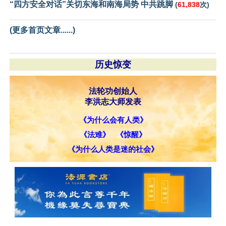
“四方安全对话”关切东海和南海局势 中共跳脚
(
61,838
次)
(更多首页文章......)
历史惊变
法轮功创始人
李洪志大师发表
《为什么会有人类》
《法难》
《惊醒》
《为什么人类是迷的社会》