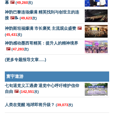
幕
🖼️
(
49,260
次)
神韵巴黎连场爆满 精英找到与创世主的连
接
🖼️
📝
(
49,623
次)
神韵斯坦福爆满 市长褒奖 主流观众盛赞
🖼️
(
45,431
次)
神韵感动墨西哥精英：提升人的精神境界
🖼️
(
47,283
次)
(更多专题报导文章......)
寰宇遨游
七旬退党义工遇袭 退党中心呼吁维护信仰
自由
🖼️
(
142,551
次)
人类在觉醒 地球即将升级？
(
39,073
次)