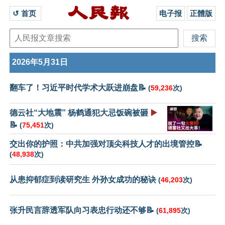
↺ 首页 
电子报
正體版
2026年5月31日
翻车了！习近平时代学术大跃进崩盘📝
(
59,236
次)
德云社“大地震” 杨鹤通犯大忌饭碗被砸
▶️
📝
(
75,451
次)
交出你的护照：中共加强对顶尖科技人才的出境管控📝
(
48,938
次)
从患抑郁症到读研究生 外孙女成功的秘诀
(
46,203
次)
张升民言辞透军队向习表忠行动还不够📝
(
61,895
次)