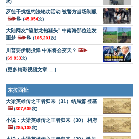
次)
歹徒干扰纽约法轮功活动 被警方当场制服
🖼️▶️
📝
(
45,054
次)
大陆网友“箭射龙袍猪头” 中南海那位连发
噩梦
🖼️▶️
📝
(
105,201
次)
川普要伊朗投降 中东将会变天？
🖼️▶️
(
69,833
次)
(更多精彩视频文章......)
东拉西扯
大梁英雄传之王者归来（31）结局篇 登基
🖼️
(
307,605
次)
小说：大梁英雄传之王者归来（30） 相府
🖼️
(
285,108
次)