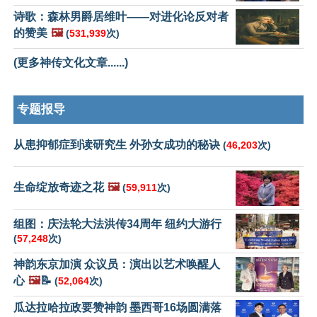
诗歌：森林男爵居维叶——对进化论反对者
的赞美
🖼️
(
531,939
次)
(更多神传文化文章......)
专题报导
从患抑郁症到读研究生 外孙女成功的秘诀
(
46,203
次)
生命绽放奇迹之花
🖼️
(
59,911
次)
组图：庆法轮大法洪传34周年 纽约大游行
(
57,248
次)
神韵东京加演 众议员：演出以艺术唤醒人
心
🖼️
📝
(
52,064
次)
瓜达拉哈拉政要赞神韵 墨西哥16场圆满落