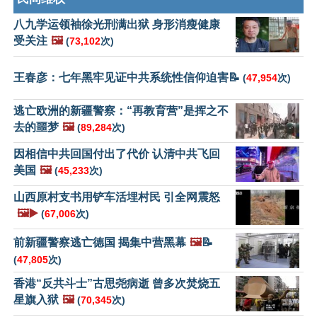
八九学运领袖徐光刑满出狱 身形消瘦健康
受关注
🖼️
(
73,102
次)
王春彦：七年黑牢见证中共系统性信仰迫害📝
(
47,954
次)
逃亡欧洲的新疆警察：“再教育营”是挥之不
去的噩梦
🖼️
(
89,284
次)
因相信中共回国付出了代价 认清中共飞回
美国
🖼️
(
45,233
次)
山西原村支书用铲车活埋村民 引全网震怒
🖼️▶️
(
67,006
次)
前新疆警察逃亡德国 揭集中营黑幕
🖼️
📝
(
47,805
次)
香港“反共斗士”古思尧病逝 曾多次焚烧五
星旗入狱
🖼️
(
70,345
次)