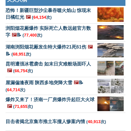
恐怖！新疆巨型沙尘暴吞噬火焰山 惊现末
日橘红光
🖼️
(
64,154
次)
浏阳烟花厰爆炸 实际死亡人数远超官方数
字
🖼️
📝
(
77,400
次)
湖南浏阳烟花厰发生特大爆炸21死61伤
🖼️
📝
(
68,951
次)
昆明遭强冰雹袭击 如末日灾难般场面吓人
🖼️
(
66,754
次)
屋漏偏逢夜雨 陕西多地突降大雪
🖼️
📝
(
64,714
次)
爆炸又来了！济南一厂房爆炸升起巨大火球
🖼️
(
71,655
次)
目击者揭北京集市推土车撞人惨案内情
(
40,913
次)