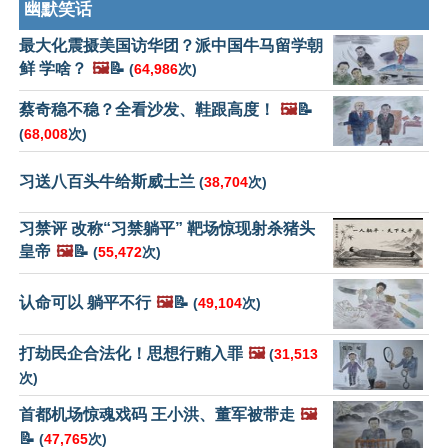
幽默笑话
最大化震摄美国访华团？派中国牛马留学朝
鲜 学啥？
🖼️
📝
(
64,986
次)
蔡奇稳不稳？全看沙发、鞋跟高度！
🖼️
📝
(
68,008
次)
习送八百头牛给斯威士兰
(
38,704
次)
习禁评 改称“习禁躺平” 靶场惊现射杀猪头
皇帝
🖼️
📝
(
55,472
次)
认命可以 躺平不行
🖼️
📝
(
49,104
次)
打劫民企合法化！思想行贿入罪
🖼️
(
31,513
次)
首都机场惊魂戏码 王小洪、董军被带走
🖼️
📝
(
47,765
次)