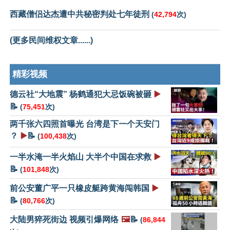
西藏僧侣达杰遭中共秘密判处七年徒刑
(
42,794
次)
(更多民间维权文章......)
精彩视频
德云社“大地震” 杨鹤通犯大忌饭碗被砸
▶️
📝
(
75,451
次)
两千张六四照首曝光 台湾是下一个天安门
？
▶️
📝
(
100,438
次)
一半水淹一半火焰山 大半个中国在求救
▶️
📝
(
101,848
次)
前公安董广平一只橡皮艇跨黄海闯韩国
▶️
📝
(
80,766
次)
大陆男猝死街边 视频引爆网络
🖼️
📝
(
86,844