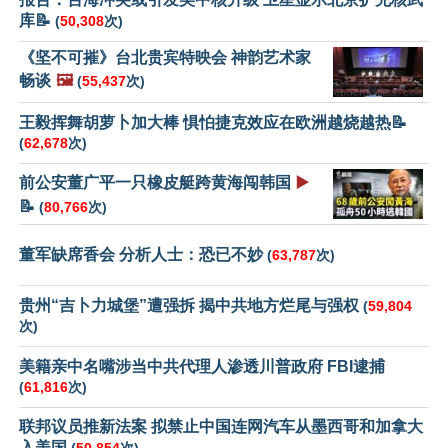
库📝
(
50,308
次)
《坚不可摧》台北贵宾特映会 神韵艺术家
畅谈
🖼️
(
55,437
次)
王毅挥舞胡萝卜加大棒 惧怕捷克效应在欧洲越烧越热📝
(
62,678
次)
前公安董广平一只橡皮艇跨黄海闯韩国
▶️
📝
(
80,766
次)
董军缺席香会 分析人士：恐已不妙
(
63,787
次)
贵州“吉卜力城堡”遭强拆 揭中共地方烂尾与强权
(
59,804
次)
美籍亲中名嘴涉当中共代理人渗透川普政府 FBI逮捕
(
61,816
次)
联邦议员推新法案 拟禁止中国连网汽车从墨西哥和加拿大
入美国