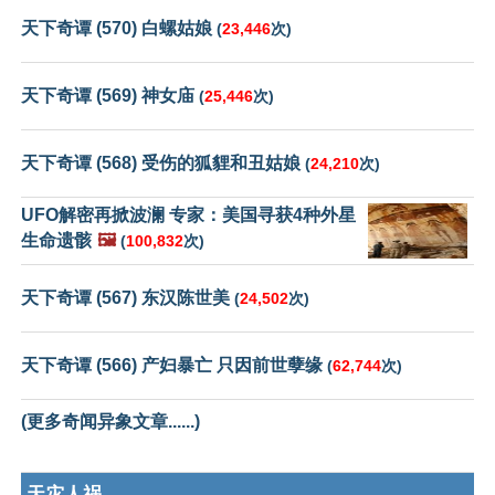
天下奇谭 (570) 白螺姑娘
(
23,446
次)
天下奇谭 (569) 神女庙
(
25,446
次)
天下奇谭 (568) 受伤的狐貍和丑姑娘
(
24,210
次)
UFO解密再掀波澜 专家：美国寻获4种外星
生命遗骸
🖼️
(
100,832
次)
天下奇谭 (567) 东汉陈世美
(
24,502
次)
天下奇谭 (566) 产妇暴亡 只因前世孽缘
(
62,744
次)
(更多奇闻异象文章......)
天灾人祸