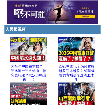
人民报视频
大半个中国在求救？一
2026中国电车为何卖得
半水淹一半火焰山，救
越多亏得越多？ 销量爆
灾也犯法？武汉万鸭出
增的背后是车企滴血求
逃！ 【
生