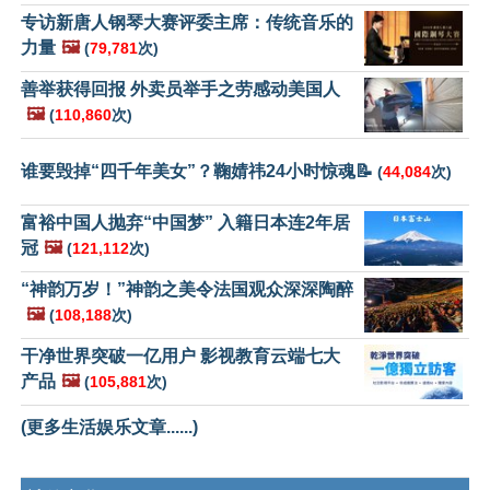
专访新唐人钢琴大赛评委主席：传统音乐的
力量
🖼️
(
79,781
次)
善举获得回报 外卖员举手之劳感动美国人
🖼️
(
110,860
次)
谁要毁掉“四千年美女”？鞠婧祎24小时惊魂📝
(
44,084
次)
富裕中国人抛弃“中国梦” 入籍日本连2年居
冠
🖼️
(
121,112
次)
“神韵万岁！”神韵之美令法国观众深深陶醉
🖼️
(
108,188
次)
干净世界突破一亿用户 影视教育云端七大
产品
🖼️
(
105,881
次)
(更多生活娱乐文章......)