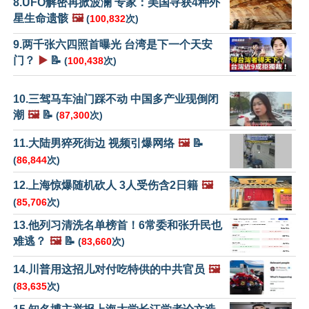
8.UFO解密再掀波澜 专家：美国寻获4种外
星生命遗骸
🖼️
(
100,832
次)
9.两千张六四照首曝光 台湾是下一个天安
门？
▶️
📝
(
100,438
次)
10.三驾马车油门踩不动 中国多产业现倒闭
潮
🖼️
📝
(
87,300
次)
11.大陆男猝死街边 视频引爆网络
🖼️
📝
(
86,844
次)
12.上海惊爆随机砍人 3人受伤含2日籍
🖼️
(
85,706
次)
13.他列习清洗名单榜首！6常委和张升民也
难逃？
🖼️
📝
(
83,660
次)
14.川普用这招儿对付吃特供的中共官员
🖼️
(
83,635
次)