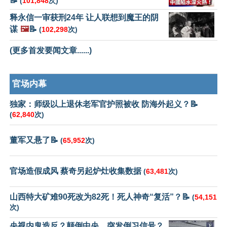
📝
(
101,848
次)
释永信一审获刑24年 让人联想到魔王的阴
谋
🖼️
📝
(
102,298
次)
(更多首发要闻文章......)
官场内幕
独家：师级以上退休老军官护照被收 防海外起义？📝
(
62,840
次)
董军又悬了📝
(
65,952
次)
官场造假成风 蔡奇另起炉灶收集数据
(
63,481
次)
山西特大矿难90死改为82死！死人神奇“复活”？📝
(
54,151
次)
央视内鬼造反？颠倒中央，突发倒习信号？