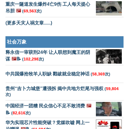
重庆一隧道发生爆炸4亡9伤 工人每天提心
吊胆
🖼️
(
69,563
次)
(更多天灾人祸文章......)
社会万象
释永信一审获刑24年 让人联想到魔王的阴
谋
🖼️
📝
(
102,298
次)
中共国爆抢牧羊人职缺 戳破就业稳定神话
(
58,369
次)
贵州“吉卜力城堡”遭强拆 揭中共地方烂尾与强权
(
59,804
次)
中国经济一团糟 民众信心不足不敢消费
🖼️
📝
(
82,616
次)
华为实现芯片性能突破？党媒吹嘘 网上一