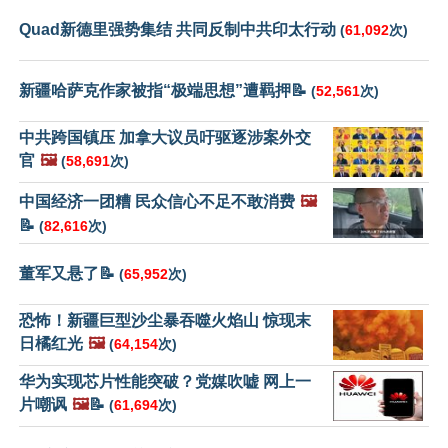
Quad新德里强势集结 共同反制中共印太行动
(
61,092
次)
新疆哈萨克作家被指“极端思想”遭羁押📝
(
52,561
次)
中共跨国镇压 加拿大议员吁驱逐涉案外交
官
🖼️
(
58,691
次)
中国经济一团糟 民众信心不足不敢消费
🖼️
📝
(
82,616
次)
董军又悬了📝
(
65,952
次)
恐怖！新疆巨型沙尘暴吞噬火焰山 惊现末
日橘红光
🖼️
(
64,154
次)
华为实现芯片性能突破？党媒吹嘘 网上一
片嘲讽
🖼️
📝
(
61,694
次)