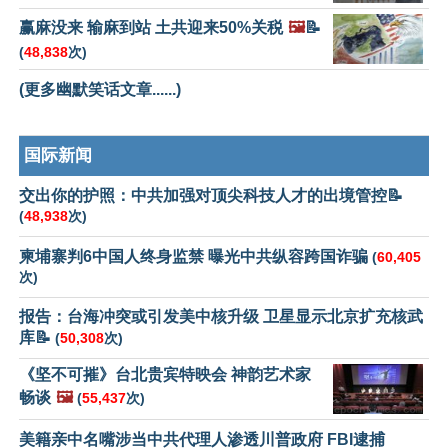
赢麻没来 输麻到站 土共迎来50%关税
🖼️
📝
(
48,838
次)
(更多幽默笑话文章......)
国际新闻
交出你的护照：中共加强对顶尖科技人才的出境管控📝
(
48,938
次)
柬埔寨判6中国人终身监禁 曝光中共纵容跨国诈骗
(
60,405
次)
报告：台海冲突或引发美中核升级 卫星显示北京扩充核武
库📝
(
50,308
次)
《坚不可摧》台北贵宾特映会 神韵艺术家
畅谈
🖼️
(
55,437
次)
美籍亲中名嘴涉当中共代理人渗透川普政府 FBI逮捕