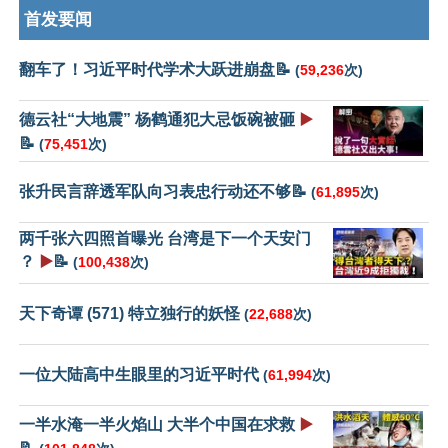
首发要闻
翻车了！习近平时代学术大跃进崩盘📝
(
59,236
次)
德云社“大地震” 杨鹤通犯大忌饭碗被砸
▶️
📝
(
75,451
次)
张升民言辞透军队向习表忠行动还不够📝
(
61,895
次)
两千张六四照首曝光 台湾是下一个天安门
？
▶️
📝
(
100,438
次)
天下奇谭 (571) 特立独行的妖怪
(
22,688
次)
一位大陆高中生眼里的习近平时代
(
61,994
次)
一半水淹一半火焰山 大半个中国在求救
▶️