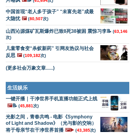
片嘲讽
🖼️
📝
(
61,694
次)
中国首现“老人多于孩子” “未富先老”成最
大隐忧
🖼️
(
80,507
次)
山西沁源煤矿瓦斯爆炸已致8死38被困 震惊习李📝
(
63,146
次)
儿童零食变“杀蚁新药” 引网友热议与社会
反思
🖼️
(
109,182
次)
(更多社会万象文章......)
生活娱乐
一键开播｜干净世界手机直播功能正式上线
🖼️
📝
(
45,881
次)
光影之间，青春共鸣 - 电影《Symphony
of Light and Shadow》（光与影的交响）
将于母亲节在干净世界首播
🖼️▶️
(
43,385
次)