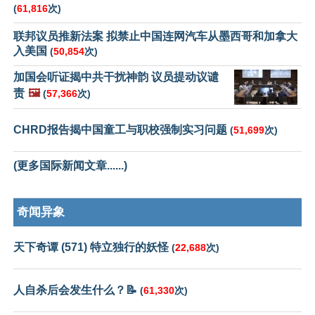
(
61,816
次)
联邦议员推新法案 拟禁止中国连网汽车从墨西哥和加拿大
入美国
(
50,854
次)
加国会听证揭中共干扰神韵 议员提动议谴
责
🖼️
(
57,366
次)
CHRD报告揭中国童工与职校强制实习问题
(
51,699
次)
(更多国际新闻文章......)
奇闻异象
天下奇谭 (571) 特立独行的妖怪
(
22,688
次)
人自杀后会发生什么？📝
(
61,330
次)