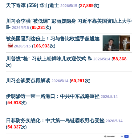
天下奇谭 (559) 华山道士
(
27,889
次)
2026/5/15
川习会李强“被低调” 彭丽媛隐身 习近平靠美国资助上大学
📝
(
65,231
次)
2026/5/15
被美国逼到这份上！习与鲁比欧握手超尴尬
🖼️
(
106,933
次)
2026/5/15
川普拔“枪” 习献上朝鲜味儿欢迎仪式 📝
(
58,368
2026/5/14
次)
川习会谈要点再解读
(
60,291
次)
2026/5/14
伊朗渗透一带一路港口：中共中东战略重挫
2026/5/14
(
54,918
次)
日菲防务实战化：中共第一岛链霸权野心受挫
2026/5/14
(
54,337
次)