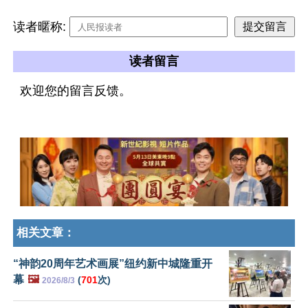
读者暱称:
读者留言
欢迎您的留言反馈。
相关文章：
“神韵20周年艺术画展”纽约新中城隆重开
幕
🖼️
(
701
次)
2026/8/3