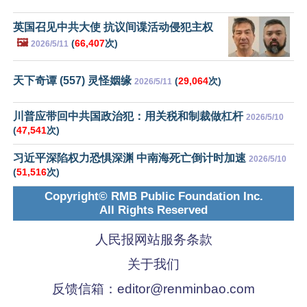
英国召见中共大使 抗议间谍活动侵犯主权
🖼️
(
66,407
次)
2026/5/11
天下奇谭 (557) 灵怪姻缘
(
29,064
次)
2026/5/11
川普应带回中共国政治犯：用关税和制裁做杠杆
2026/5/10
(
47,541
次)
习近平深陷权力恐惧深渊 中南海死亡倒计时加速
2026/5/10
(
51,516
次)
Copyright© RMB Public Foundation Inc.
All Rights Reserved
人民报网站服务条款
关于我们
反馈信箱：
editor@renminbao.com