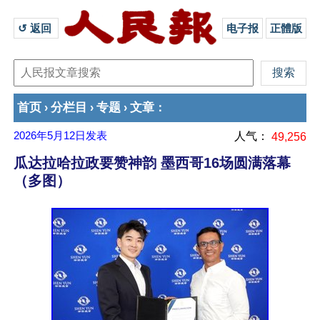
↺ 返回 
电子报
正體版
首页
分栏目
专题
文章
›
›
›
：
2026年5月12日
发表
人气：
49,256
瓜达拉哈拉政要赞神韵 墨西哥16场圆满落幕
（多图）