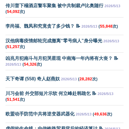
传川普下榻酒店警车聚集 被中共制裁卢比奥随行
2026/5/13
(
54,092
次)
李尚福、魏凤和究竟贪了多少钱？ 📝
(
55,848
次)
2026/5/13
汉他病毒疫情邮轮完成撤离“零号病人”身分曝光
2026/5/13
(
51,257
次)
凶兆月犯南斗与月犯哭星现 中南海一年内将有大丧？ 📝
(
54,326
次)
2026/5/13
天下奇谭 (558) 奇人赵燕奴
(
28,282
次)
2026/5/13
川习会前 外交部短片示软 何立峰赴韩跪乞 📝
2026/5/13
(
51,541
次)
欧盟动手防范中共将逆变器武器化
(
49,636
次)
2026/5/13
虚假的生命线：中伊铁路贸易背后的经济算计 📝