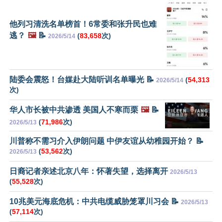
他列习清洗名单榜首！6常委和张升民也难
逃？
🖼️
📝
(
83,658
次)
2026/5/14
陆委会震怒！台媒赴大陆听训名单曝光 📝
(
54,313
2026/5/14
次)
华人市长被中共渗透 美国人不寒而栗
🖼️
📝
(
71,986
次)
2026/5/13
川普称不需习介入伊朗问题 中伊友谊从幼稚园开始？ 📝
(
53,562
次)
2026/5/13
日裔记者亲述北京八年：怀著失望，选择离开
2026/5/13
(
55,528
次)
10兆美元海底危机：中共电缆威胁笼罩川习会 📝
2026/5/13
(
57,114
次)