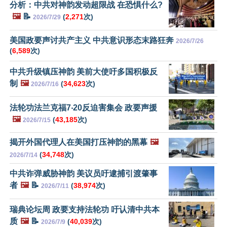
分析：中共对神韵发动超限战 在恐惧什么?
🖼️
📝
(
2,271
次)
2026/7/29
美国政要声讨共产主义 中共意识形态末路狂奔
2026/7/26
(
6,589
次)
中共升级镇压神韵 美前大使吁多国积极反
制
🖼️
(
34,623
次)
2026/7/16
法轮功法兰克福7‧20反迫害集会 政要声援
🖼️
(
43,185
次)
2026/7/15
揭开外国代理人在美国打压神韵的黑幕
🖼️
(
34,748
次)
2026/7/14
中共诈弹威胁神韵 美议员吁逮捕引渡肇事
者
🖼️
📝
(
38,974
次)
2026/7/11
瑞典论坛周 政要支持法轮功 吁认清中共本
质
🖼️
📝
(
40,039
次)
2026/7/9