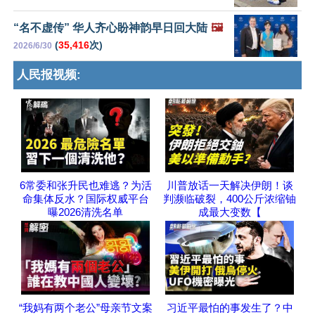
“名不虚传” 华人齐心盼神韵早日回大陆
🖼️
(
35,416
次)
2026/6/30
人民报视频:
6常委和张升民也难逃？为活
川普放话一天解决伊朗！谈
命集体反水？国际权威平台
判濒临破裂，400公斤浓缩铀
曝2026清洗名单
成最大变数【
“我妈有两个老公”母亲节文案
习近平最怕的事发生了？中