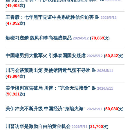
2026/5/12
(
49,408
次)
王春彦：七年黑牢见证中共系统性信仰迫害 📝
2026/5/12
(
47,952
次)
触碰习逆鳞 魏凤和李尚福成祭品
(
70,869
次)
2026/5/12
中国籍男拥大批军火 引爆泰国国安疑虑
(
50,842
次)
2026/5/12
川习会谈预测出笼 美使馆附近气氛不寻常 📝
2026/5/11
(
49,964
次)
美伊谈判宣告破局 川普：“完全无法接受” 📝
2026/5/11
(
50,921
次)
美伊冲突不断升级 中国经济“身陷火海”
(
50,080
次)
2026/5/11
川普访华是激励自由的黄金机会
(
31,700
次)
2026/5/11