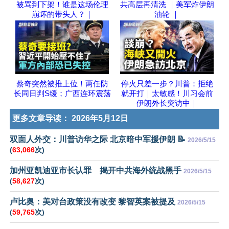
被骂到下架！谁是这场伦理
共高层再清洗 ｜美军炸伊朗
崩坏的带头人？｜
油轮 ｜
蔡奇突然被推上位！两任防
停火只差一步？川普：拒绝
长同日判S缓；广西连环震荡
就开打｜太敏感！川习会前
伊朗外长突访中｜
更多文章导读：
2026年5月12日
双面人外交：川普访华之际 北京暗中军援伊朗 📝
2026/5/15
(
63,066
次)
加州亚凯迪亚市长认罪 揭开中共海外统战黑手
2026/5/15
(
58,627
次)
卢比奥：美对台政策没有改变 黎智英案被提及
2026/5/15
(
59,765
次)