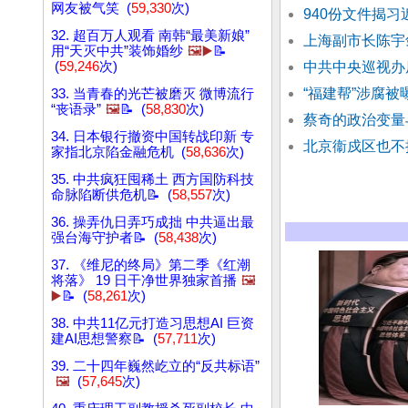
网友被气笑 (
59,330
次)
940份文件揭
32. 超百万人观看 南韩“最美新娘”
上海副市长陈宇
用“天灭中共”装饰婚纱
🖼️▶️
📝
(
59,246
次)
中共中央巡视办
“福建帮”涉腐被
33. 当青春的光芒被磨灭 微博流行
“丧语录”
🖼️
📝 (
58,830
次)
蔡奇的政治变量
34. 日本银行撤资中国转战印新 专
北京衞戍区也不提
家指北京陷金融危机 (
58,636
次)
35. 中共疯狂囤稀土 西方国防科技
命脉陷断供危机📝 (
58,557
次)
36. 操弄仇日弄巧成拙 中共逼出最
强台海守护者📝 (
58,438
次)
37. 《维尼的终局》第二季《红潮
将落》 19 日干净世界独家首播
🖼️
▶️
📝 (
58,261
次)
38. 中共11亿元打造习思想AI 巨资
建AI思想警察📝 (
57,711
次)
39. 二十四年巍然屹立的“反共标语”
🖼️
(
57,645
次)