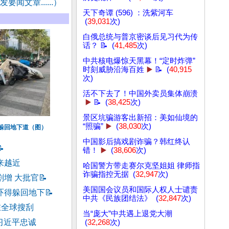
要闻文章......）
天下奇谭 (596) ：洗紫河车
(
39,031
次)
白俄总统与普京密谈后见习代为传
话？ 📝 (
41,485
次)
中共核电爆惊天黑幕！“定时炸弹”
时刻威胁沿海百姓
▶️
📝 (
40,915
次)
活不下去了！中国外卖员集体崩溃
▶️
📝 (
38,425
次)
景区坑骗游客出新招：美如仙境的
“照骗”
▶️
(
38,030
次)
躲回地下道（图）
中国影后搞戏剧诈骗？韩红终认

错！
▶️
(
38,606
次)
来越近
哈国警方带走赛尔克坚姐姐 律师指
诈骗指控无据 (
32,947
次)
剧增 大批官
📝
美国国会议员和国际人权人士谴责
吓得躲回地下
📝
中共《民族团结法》 (
32,847
次)
在全球搜刮
当“庞大”中共遇上退党大潮
习近平忠诚
(
32,268
次)