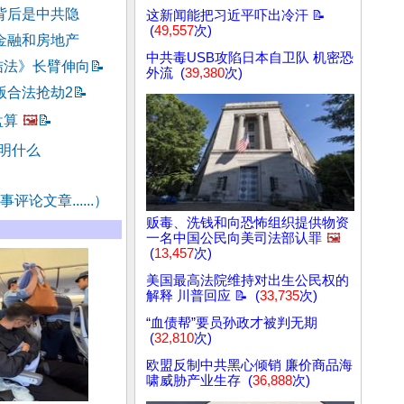
背后是中共隐
这新闻能把习近平吓出冷汗 📝
(
49,557
次)
金融和房地产
中共毒USB攻陷日本自卫队 机密恐
结法》长臂伸向
📝
外流 (
39,380
次)
版合法抢劫2
📝
盘算
🖼️
📝
明什么
评论文章......）
贩毒、洗钱和向恐怖组织提供物资
一名中国公民向美司法部认罪
🖼️
(
13,457
次)
美国最高法院维持对出生公民权的
解释 川普回应 📝 (
33,735
次)
“血债帮”要员孙政才被判无期
(
32,810
次)
欧盟反制中共黑心倾销 廉价商品海
啸威胁产业生存 (
36,888
次)