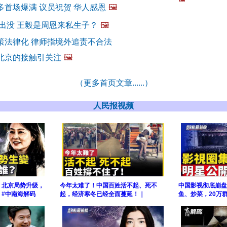
多首场爆满 议员祝贺 华人感恩
🖼️
兰出没 王毅是周恩来私生子？
🖼️
策法律化 律师指境外追责不合法
北京的接触引关注
🖼️
（更多首页文章......）
人民报视频
！北京局势升级，
今年太难了！中国百姓活不起、死不
中国影视彻底崩盘
#中南海解码
起，经济寒冬已经全面蔓延！｜
鱼、炒菜，20万