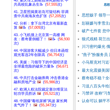
40. 重庆理工副教授杀死副校长 中
共高校乱象丛生📝 (
57,555
次)
思想
41. 卫星照揭黄岩岛可疑结构 菲调
思想贩子 领导
查中共南海灰色扩张 (
57,205
次)
彭丽媛与李雪主
42. 分析：拿下台湾北京有最新盘
算
🖼️
📝 (
57,009
次)
破产七件套 您
43. 小飞机撞上北京第一高楼 网
狼式戏精 荷兰
友：蔡奇要倒楣了！
🖼️
📝 (
56,930
次)
川习密约爆光 
44. 中国游客大幅减少 但日本函馆
“燕子”扮服务员
观光客连2年创新高 (
56,754
次)
45. 美媒：习领导下的中国经济是
小马斯克对习近
全球最危险的破坏力量📝 (
56,671
最大化震摄美国
次)
46. 中共打击金融券商 冲击香港金
蔡奇稳不稳？全
融和房地产业
🖼️
(
55,986
次)
习送八百头牛给
47. 欧洲人权法院裁定塞尔维亚法
习禁评 改称“习
轮功学员胜诉
🖼️
(
55,521
次)
认命可以 躺平
48. 中国爆“毒纸尿裤”风波 家长网
友气炸了！
🖼️
(
55,347
次)