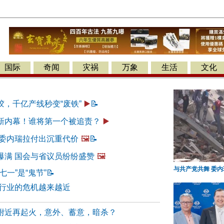
国际
奇闻
灾祸
万象
生活
文化
胶，千亿产线秒变“废铁”
▶️
📝
新内幕！谁将第一个被追责？
▶️
 委内瑞拉付出沉重代价
🖼️
📝
爆满 国会与省议员纷纷盛赞
🖼️
与共产党共舞 委
七一”是“鬼节”
📝
银行业的危机越来越近
附近再起火，意外、蓄意，暗杀？