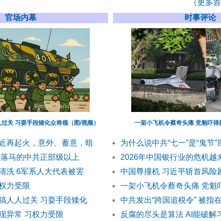
（更多首发
官场内幕
时事评论
过关 习耍手段矮化众将领（图/视频）
一架小飞机令蔡奇头痛 党魁吓得
近再起火，意外、蓄意，暗
为什么说中共“七一”是“鬼节”

半年落马的中共正部级以上
2026年中国银行业的危机越
清洗 6军系人大代表被罢
中国尊撞机 习近平斩首风险
权力受限
一架小飞机令蔡奇头痛 党魁
搞人人过关 习耍手段矮化
中共发出“跨国追税令” 被指
现异常 习权力受限
反腐的尽头是算法 AI能破解