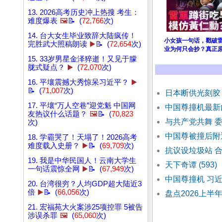
13. 2026高考历史冲上热搜 考生：
难度爆表
🖼️
📝 (
72,766
次)
14. 台大女生毕业致辞大陆疯传！
小女孩一句话，戳破
完胜武大照稿朗读
▶️
📝 (
72,654
次)
业为何只会抄？真正
15. 33岁男星金泽猝逝！又见于朦
胧式疑点？
▶️
(
72,070
次)
16. 平壤震撼大秀惊呆习近平？
▶️
📝 (
71,007
次)
日本断供光刻胶
17. 平壤“万人空巷”迎党魁 中国网
中国尊撞机最新
友热议什么话题？
🖼️
📝 (
70,823
与共产党共舞 
次)
中国尊被撞后附
18. 学霸哭了！天塌了！2026高考
难度载入史册？
▶️
📝 (
69,709
次)
抗议设垃圾站 合
19. 我是中华民国人！云南大学生
天下奇谭 (593)
一句话震惊全网
▶️
📝 (
67,949
次)
中国尊撞机 习
20. 台湾很穷？人均GDP超大陆近3
倍
▶️
📝 (
66,056
次)
盘点2026上
21. 宏福苑大火案涉25项控罪 5被告
涉误杀罪
🖼️
(
65,060
次)