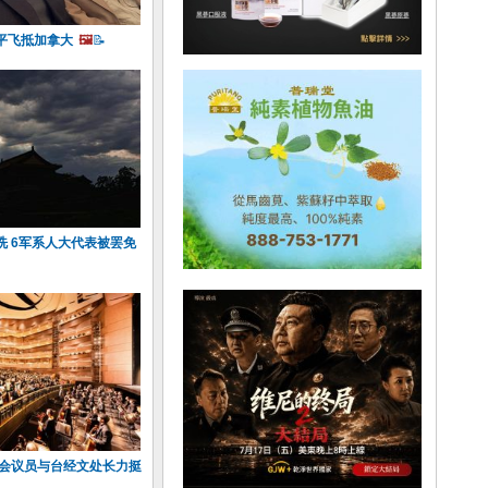
平飞抵加拿大
🖼️
📝
洗 6军系人大代表被罢免
国会议员与台经文处长力挺