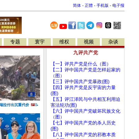
简体
-
正體
-
手机版
-
电子报
专题
寰宇
维权
视频
杂谈
九评共产党
【一】评共产党是什么（图）
【二】评中国共产党是怎样起家的
（图）
【三】评中国共产党暴政(图)
【四】评共产党是反宇宙的力量
(图)
【五】评江泽民与中共相互利用迫
内瑞拉付出沉重代价
🖼️
📝
害法轮功(图)
【六】评中国共产党破坏民族文化
（图）
【七】评中国共产党的杀人历史
(图)
【八】评中国共产党的邪教本质