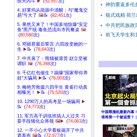
惊天内斗
▶️
(
92,557
次)
神韵重返多伦
4. 好莱坞从跪舔中清醒：与“魔鬼交
狼式戏精 荷
易”亏大了
🖼️
📝 (
82,451
次)
5. 果然又来了！中国多地惊爆“安定
中共把民族政
鱼”黑产线 毒鱼恐流向市民餐桌
🖼️
前飞天学生和
(
80,580
次)
6. 邓丽君最后誓言 六四改变她的一
生
▶️
📝 (
78,643
次)
7. 中共衰了：熊猫被退货 赵立坚被
调职
🖼️
(
76,348
次)
8. 千亿红包催生？踢爆“国家帮你养
娃”大骗局
▶️
📝 (
76,003
次)
9. 梅艳芳救援六四学生 黄雀行动真
相曝光！
▶️
📝 (
75,520
次)
10. 1290万人的高考是一场骗局
▶️
📝 (
74,773
次)
中国尊撞机最新内幕
11. 军方高干训练班搞人人过关 习
谁将第一个被追责？｜
耍手段矮化众将领
🖼️▶️
(
74,063
次)
12. 一不小心大学看板揭开了中共
遮羞布
🖼️
📝 (
72,977
次)