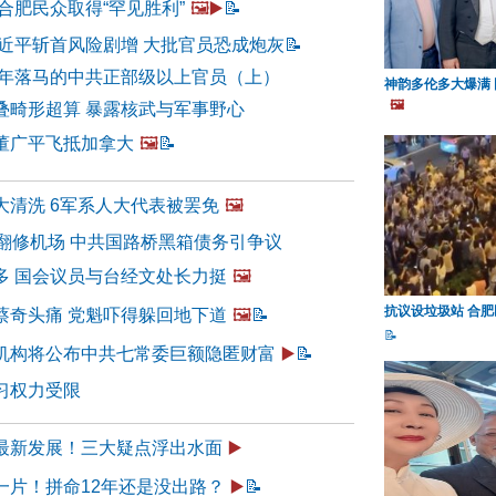
合肥民众取得“罕见胜利”
🖼️▶️
📝
习近平斩首风险剧增 大批官员恐成炮灰
📝
上半年落马的中共正部级以上官员（上）
神韵多伦多大爆满
🖼️
叠畸形超算 暴露核武与军事野心
董广平飞抵加拿大
🖼️
📝
大清洗 6军系人大代表被罢免
🖼️
元翻修机场 中共国路桥黑箱债务引争议
多 国会议员与台经文处长力挺
🖼️
抗议设垃圾站 合肥
蔡奇头痛 党魁吓得躲回地下道
🖼️
📝
📝
机构将公布中共七常委巨额隐匿财富
▶️
📝
习权力受限
最新发展！三大疑点浮出水面
▶️
一片！拼命12年还是没出路？
▶️
📝