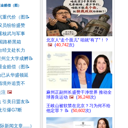
重金赔偿（图）
沉重代价（图
📝
议员纷纷盛赞
露核武与军事
北京人“走个面儿” 咱就“有了”！？
共国路桥黑箱
🖼️
(
40,742
次)
台经文处长力
里州立大学成孵
📝
重金赔偿（图
📝
动已从华盛顿延
指境外追责不
关注
🖼️
麻州正副州长盛赞干净世界 推动全
球善良运动
🖼️
(
36,248
次)
 引美日盟友
📝
王岐山被软禁在北京？习为何不给
化引爆G7断
他定罪？ 📝 (
50,602
次)
新闻文章......）