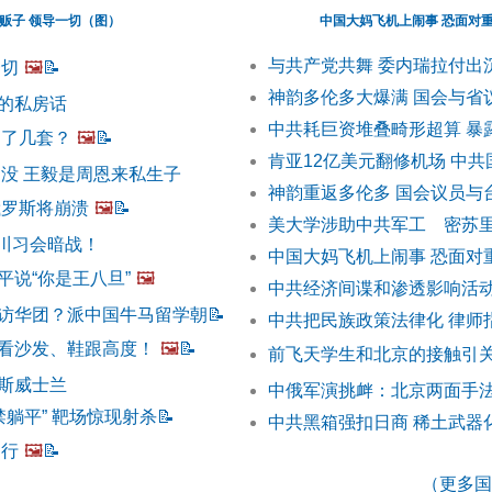
贩子 领导一切（图）
中国大妈飞机上闹事 恐面对
与共产党共舞 委内瑞拉付出
一切
🖼️
📝
神韵多伦多大爆满 国会与省
的私房话
中共耗巨资堆叠畸形超算 暴
中了几套？
🖼️
📝
肯亚12亿美元翻修机场 中
出没 王毅是周恩来私生子
神韵重返多伦多 国会议员与
俄罗斯将崩溃
🖼️
📝
美大学涉助中共军工 密苏
 川习会暗战！
中国大妈飞机上闹事 恐面对
平说“你是王八旦”
🖼️
中共经济间谍和渗透影响活
访华团？派中国牛马留学朝
📝
中共把民族政策法律化 律师
看沙发、鞋跟高度！
🖼️
📝
前飞天学生和北京的接触引
斯威士兰
中俄军演挑衅：北京两面手法
禁躺平” 靶场惊现射杀
📝
中共黑箱强扣日商 稀土武器
不行
🖼️
📝
（更多国际