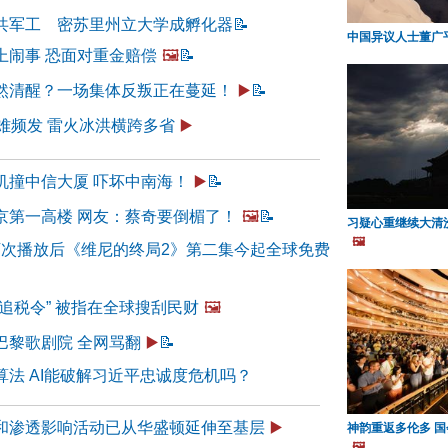
共军工 密苏里州立大学成孵化器
📝
中国异议人士董广
上闹事 恐面对重金赔偿
🖼️
📝
然清醒？一场集体反叛正在蔓延！
▶️
📝
难频发 雷火冰洪横跨多省
▶️
机撞中信大厦 吓坏中南海！
▶️
📝
京第一高楼 网友：蔡奇要倒楣了！
🖼️
📝
习疑心重继续大清
🖼️
0万次播放后《维尼的终局2》第二集今起全球免费
追税令” 被指在全球搜刮民财
🖼️
巴黎歌剧院 全网骂翻
▶️
📝
算法 AI能破解习近平忠诚度危机吗？
和渗透影响活动已从华盛顿延伸至基层
▶️
神韵重返多伦多 
🖼️