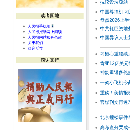
抗议设垃圾站 
中国尊撞机 
读者园地
盘点2026
人民报手机版
中共耗巨资堆
人民报报纸网上阅读
人民报网站服务条款
中国异议人士
关于我们
欢迎反馈
习疑心重继续
感谢支持
肯亚12亿美
神韵重返多伦
一架小飞机令
重磅！美情报
官媒刊文再透
北京撞楼事件
高考查分哭成