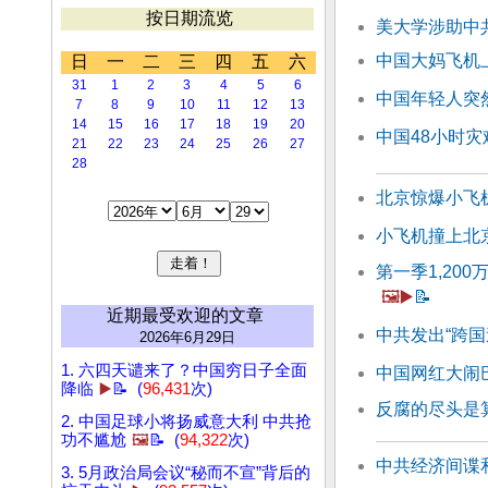
按日期流览
美大学涉助中
中国大妈飞机
日
一
二
三
四
五
六
31
1
2
3
4
5
6
中国年轻人突
7
8
9
10
11
12
13
14
15
16
17
18
19
20
中国48小时灾
21
22
23
24
25
26
27
28
北京惊爆小飞
小飞机撞上北
第一季1,20
🖼️▶️
📝
近期最受欢迎的文章
中共发出“跨国
2026年6月29日
1. 六四天谴来了？中国穷日子全面
中国网红大闹
降临
▶️
📝 (
96,431
次)
反腐的尽头是
2. 中国足球小将扬威意大利 中共抢
功不尴尬
🖼️
📝 (
94,322
次)
中共经济间谍
3. 5月政治局会议“秘而不宣”背后的