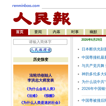
首页
要闻
内幕
时事
幽默
2026年6月29日
日本断供光刻
中国尊撞机最
历史惊变
与共产党共舞
神韵多伦多大
法轮功创始人
李洪志大师发表
为什么说中共“
2026年中国
《为什么会有人类》
《法难》
《惊醒》
中国尊被撞后
《为什么人类是迷的社会》