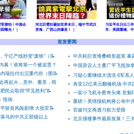
雷军摆拍！中国企
河北巨雹狂砸如世界末日，端午节武汉
习近平生日出三件
原因曝光！｜
变海、广西山洪爆发！ ｜
车、美国重锤、中
首发要闻
，千亿产线秒变“废铁”（
📝
中共耗巨资堆叠畸形超算 暴
内幕！谁将第一个被追责？
中国异议人士董广平飞抵加
委内瑞拉付出沉重代价（图
📝
习疑心重继续大清洗 6军系
近再起火，意外、蓄意，暗
肯亚12亿美元翻修机场 中
肥民众取得“罕见胜利”
📝
一架小飞机令蔡奇头痛 党魁
 ：怪病
重磅！美情报机构将公布中
近平斩首风险剧增 大批官
📝
官媒刊文再透习权力受限
半年落马的中共正部级以上
北京撞楼事件最新发展！三