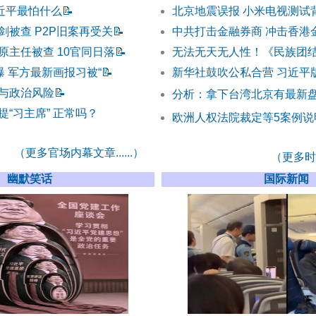
习近平最怕什么
📝
北京地震误报 小米电视测试
剑被查 P2P旧案再受关
📝
中共打击金融券商 冲击香港
原主任被查 10官同日落
📝
无法无天无人性！《民族团
曝 军方最新画报习被“
📝
新华社鼓吹公私合营 习近平
与政治风险
📝
分析：拿下台湾北京有最新
“习主席” 正常吗？
欧洲人权法院裁定等5案例说
（更多官场内幕文章......）
（更多时事
幽默笑话
国际新闻