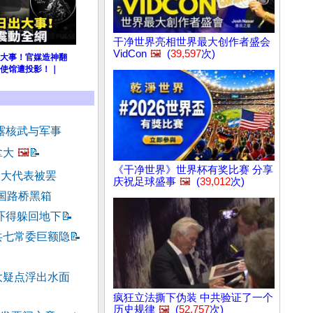
干净世界亮相世界最大创作者盛会
VidCon
🖼️
(
39,597
次)
大事！官媒造神翻
使馆遭投影！｜
露核武与军事
拿大
🖼️
📝
《干净世界》世界杯有奖比赛 分享
人大代表被罢
庆祝足球盛事
🖼️
(
39,012
次)
共国路桥黑箱
吓得躲回地下
📝
共七常委巨额隐
📝
大疑点浮出水面
疯狂立法撕下伪装 中共验证了一个
历史规律
🖼️
(
52,757
次)