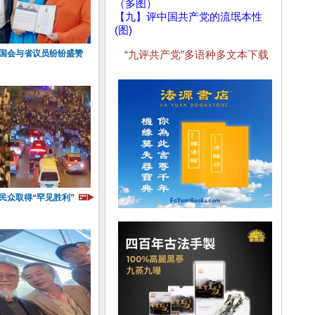
（多图）
【九】评中国共产党的流氓本性
(图)
 国会与省议员纷纷盛赞
“九评共产党”多语种多文本下载
民众取得“罕见胜利”
🖼️▶️