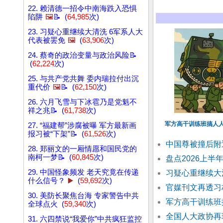
22. 赖清德一招令中南海跌入恐惧
陷阱
🖼️
📝 (
64,985
次)
23. 习疑心重继续大清洗 6军系人大
代表被罢免
🖼️
(
63,906
次)
24. 蔡奇的政治变量与政治风险📝
(
62,224
次)
25. 与共产党共舞 委内瑞拉付出沉
重代价
🖼️
📝 (
62,150
次)
26. 六月飞雪与下冰雹乃是党魁不
祥之兆📝 (
61,738
次)
军方高干训练班搞人人
27. “福建帮”涉腐被曝 军方最新画
报习被“下架”📝 (
61,526
次)
中国尊被撞后附
28. 郑丽文的一厢情愿和国民党的
南柯一梦📝 (
60,845
次)
盘点2026上
29. 中国怪象频发 老天究竟在传递
习疑心重继续大
什么信号？
▶️
(
59,692
次)
官媒刊文再透习
30. 美防长聚焦台海 专家警告中共
军方高干训练班
全球点火 (
59,340
次)
全国人大政协再
31. 六四禁说“我爱你”中共疯狂监控