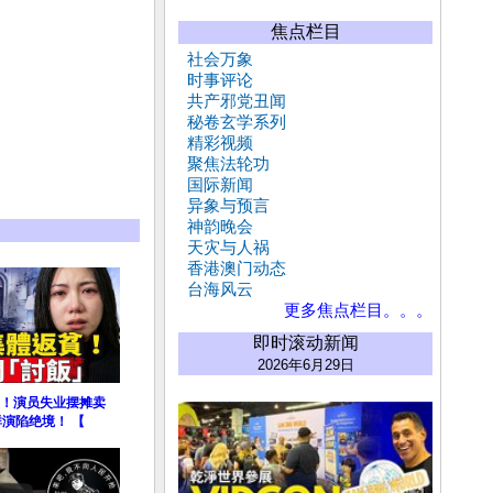
焦点栏目
社会万象
时事评论
共产邪党丑闻
秘卷玄学系列
精彩视频
聚焦法轮功
国际新闻
异象与预言
神韵晚会
天灾与人祸
香港澳门动态
台海风云
更多焦点栏目。。。
即时滚动新闻
2026年6月29日
！演员失业摆摊卖
群演陷绝境！ 【