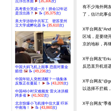
点浮出水面
▶️
(
35,306
次)
有不少海外网
高考查分哭成一片！拼命12年还
是没出路？
▶️
📝 (
35,375
次)
了，估计此事会
美大学涉助中共军工 密苏里州
立大学成孵化器 📝 (
35,610
次)
X平台网友“A
区域，是要绕
京的地标，再继
X平台网友“E
反恐直升机巡逻
中国大妈飞机上闹事 恐面对重金
赔偿
🖼️
📝 (
49,236
次)
中国年轻人突然清醒？一场集体
X平台网友“@
反叛正在蔓延！
▶️
📝 (
43,209
次)
以选择不拦截，
中国48小时灾难频发 雷火冰洪横
跨多省
▶️
(
41,502
次)
X平台网友“季
北京惊爆小飞机撞中信大厦 吓坏
中南海！
▶️
📝 (
43,860
次)