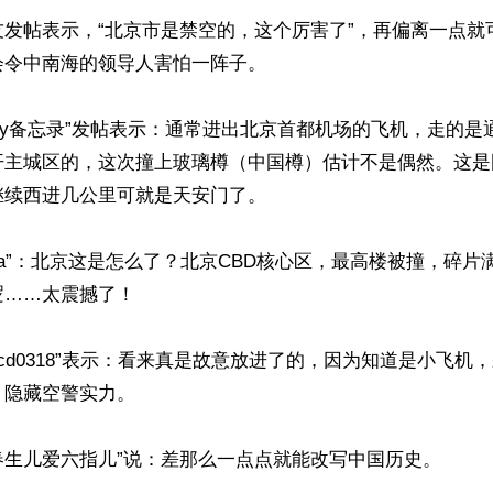
友发帖表示，“北京市是禁空的，这个厉害了”，再偏离一点就
令中南海的领导人害怕一阵子。

ndy备忘录”发帖表示：通常进出北京首都机场的飞机，走的
开主城区的，这次撞上玻璃樽（中国樽）估计不是偶然。这是
续西进几公里可就是天安门了。

rka”：北京这是怎么了？北京CBD核心区，最高楼被撞，碎
……太震撼了！

gcd0318”表示：看来真是故意放进了的，因为知道是小飞机
隐藏空警实力。

春生儿爱六指儿”说：差那么一点点就能改写中国历史。
