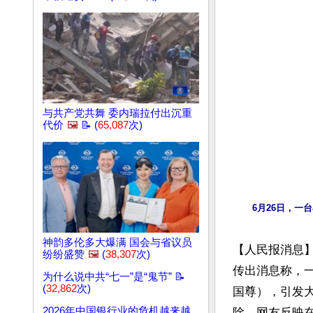
与共产党共舞 委内瑞拉付出沉重
代价
🖼️
📝 (
65,087
次)
6月26日，
神韵多伦多大爆满 国会与省议员
【人民报消息
纷纷盛赞
🖼️
(
38,307
次)
传出消息称，
为什么说中共“七一”是“鬼节” 📝
(
32,862
次)
国尊），引发
2026年中国银行业的危机越来越
除，网友反映