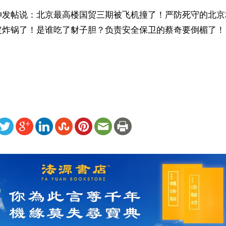
坤发帖说：北京最高楼国贸三期被飞机撞了！严防死守的北京
定炸锅了！是谁吃了豺子胆？负责安全保卫的蔡奇要倒楣了！

ww.renminbao.com/rmb/articles/2026/6/27/95670.html