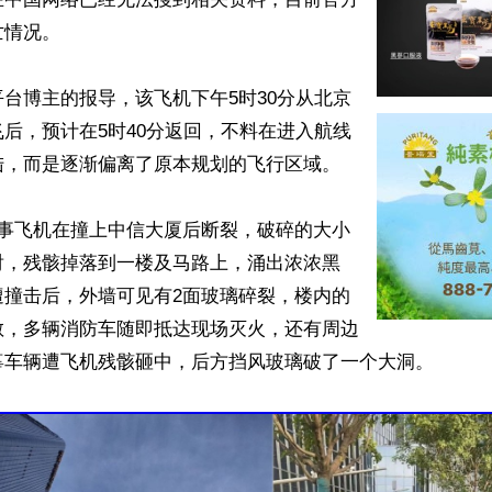
情况。

台博主的报导，该飞机下午5时30分从北京
后，预计在5时40分返回，不料在进入航线
，而是逐渐偏离了原本规划的飞行区域。

失事飞机在撞上中信大厦后断裂，破碎的大小
射，残骸掉落到一楼及马路上，涌出浓浓黑
遭撞击后，外墙可见有2面玻璃碎裂，楼内的
散，多辆消防车随即抵达现场灭火，还有周边
辜车辆遭飞机残骸砸中，后方挡风玻璃破了一个大洞。
