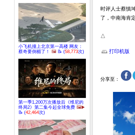
时评人士蔡慎
了，中南海肯
△
文章网址: http://w
小飞机撞上北京第一高楼 网友：
打印机版
蔡奇要倒楣了！
🖼️
📝 (
58,773
次)
分享至：
第一季1,200万次播放后《维尼的
终局2》第二集今起全球免费
🖼️▶️
📝 (
42,464
次)