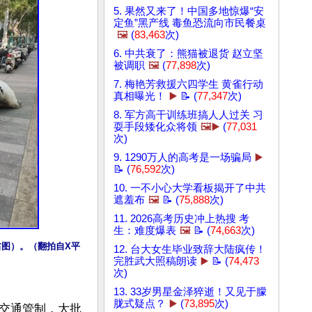
5. 果然又来了！中国多地惊爆“安
定鱼”黑产线 毒鱼恐流向市民餐桌
🖼️
(
83,463
次)
6. 中共衰了：熊猫被退货 赵立坚
被调职
🖼️
(
77,898
次)
7. 梅艳芳救援六四学生 黄雀行动
真相曝光！
▶️
📝 (
77,347
次)
8. 军方高干训练班搞人人过关 习
耍手段矮化众将领
🖼️▶️
(
77,031
次)
9. 1290万人的高考是一场骗局
▶️
📝 (
76,592
次)
10. 一不小心大学看板揭开了中共
遮羞布
🖼️
📝 (
75,888
次)
11. 2026高考历史冲上热搜 考
生：难度爆表
🖼️
📝 (
74,663
次)
图）。（翻拍自X平
12. 台大女生毕业致辞大陆疯传！
完胜武大照稿朗读
▶️
📝 (
74,473
次)
13. 33岁男星金泽猝逝！又见于朦
胧式疑点？
▶️
(
73,895
次)
交通管制，大批