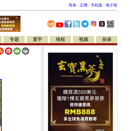
简体
-
正體
-
手机版
-
电子报
专题
寰宇
维权
视频
杂谈