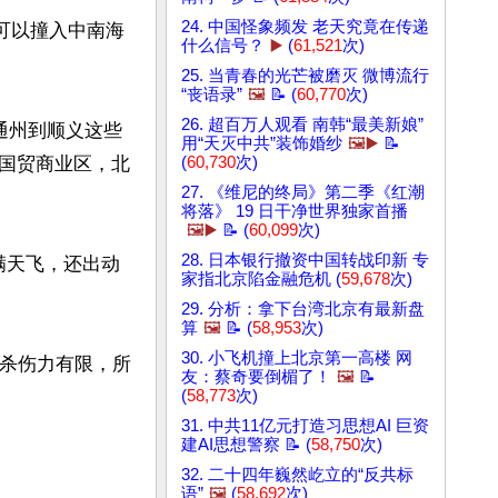
24. 中国怪象频发 老天究竟在传递
可以撞入中南海
什么信号？
▶️
(
61,521
次)
25. 当青春的光芒被磨灭 微博流行
“丧语录”
🖼️
📝 (
60,770
次)
26. 超百万人观看 南韩“最美新娘”
是通州到顺义这些
用“天灭中共”装饰婚纱
🖼️▶️
📝
国贸商业区，北
(
60,730
次)
27. 《维尼的终局》第二季《红潮
将落》 19 日干净世界独家首播
🖼️▶️
📝 (
60,099
次)
28. 日本银行撤资中国转战印新 专
片满天飞，还出动
家指北京陷金融危机 (
59,678
次)
29. 分析：拿下台湾北京有最新盘
算
🖼️
📝 (
58,953
次)
30. 小飞机撞上北京第一高楼 网
，杀伤力有限，所
友：蔡奇要倒楣了！
🖼️
📝
(
58,773
次)
31. 中共11亿元打造习思想AI 巨资
建AI思想警察 📝 (
58,750
次)
32. 二十四年巍然屹立的“反共标
语”
🖼️
(
58,692
次)