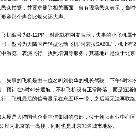
止民众拍摄，并要求删除相关画面。曾有现场民众表示，当时
形容那个声音比烟火还大声。

飞机编号为B-12PP，对此就有网友表示，失事的小飞机属
司，型号为大陆国产轻型运动飞机“阿若拉SA60L”，机上有
空中游览、表演飞行、执照培训等服务，其基地正是位于北京
，失事的飞机是由一位名叫刘俊华的机长驾驶，下午5时30
，预计在5时40分返航，不料飞机没有正常降落，而是逐渐
飞行，飞机最后的信号显示在东五环一带，之后就无法再联络上
信大厦是大陆国营企业中信集团的总部，位于朝阳商业中心区
8公尺为北京第一高楼，同时也是北京知名城市地标。
