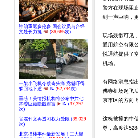
警方在现场阻
到一声巨响，更
神韵重返多伦多 国会议员与台经
文处长力挺
🖼️
(
36,665
次)
现场残骸可见，
通用航空有限公
悦通航提供了
机场。

有网络消息指出
一架小飞机令蔡奇头痛 党魁吓得
躲回地下道
🖼️
📝 (
52,744
次)
佛寺机场起飞后
重磅！美情报机构将公布中共七
京市区的方向
常委巨额隐匿财富
▶️
📝 (
37,397
次)
这栋被撞的中
官媒刊文再透习权力受限 (
39,029
次)
尊，高度达52
北京撞楼事件最新发展！三大疑