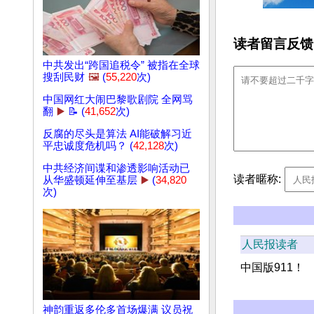
读者留言反馈
中共发出“跨国追税令” 被指在全球
搜刮民财
🖼️
(
55,220
次)
中国网红大闹巴黎歌剧院 全网骂
翻
▶️
📝 (
41,652
次)
反腐的尽头是算法 AI能破解习近
平忠诚度危机吗？ (
42,128
次)
中共经济间谍和渗透影响活动已
读者暱称:
从华盛顿延伸至基层
▶️
(
34,820
次)
人民报读者
中国版911！
神韵重返多伦多首场爆满 议员祝