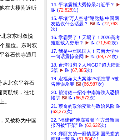
14. 平壤震撼大秀惊呆习近平？
▶️
他在大楼附近听
📝 (
72,829
次)
15. 平壤“万人空巷”迎党魁 中国网
友热议什么话题？
🖼️
📝 (
72,763
次)
于北京东时双悦
16. 学霸哭了！天塌了！2026高考
难度载入史册？
▶️
📝 (
71,542
次)
2个座位。东时双
17. 我是中华民国人！云南大学生
平谷石佛寺通用
一句话震惊全网
▶️
📝 (
69,774
次)
18. 台湾很穷？人均GDP超大陆近
3倍
▶️
📝 (
67,885
次)
19. 宏福苑大火案涉25项控罪 5被
分从北京平谷石
告涉误杀罪
🖼️
(
66,987
次)
偏离航线，往北
20. 赖清德一招令中南海跌入恐惧
陷阱
🖼️
📝 (
66,972
次)
。

21. 蔡奇的政治变量与政治风险 📝
(
63,273
次)
，又被称为中国
22. “福建帮”涉腐被曝 军方最新画
报习被“下架” 📝 (
62,632
次)
23. 郑丽文的一厢情愿和国民党的
南柯一梦 📝 (
61,884
次)