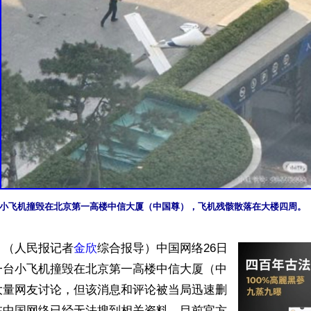
一台小飞机撞毁在北京第一高楼中信大厦（中国尊），飞机残骸散落在大楼四周。
】（人民报记者
金欣
综合报导）中国网络26日
一台小飞机撞毁在北京第一高楼中信大厦（中
大量网友讨论，但该消息和评论被当局迅速删
在中国网络已经无法搜到相关资料，目前官方