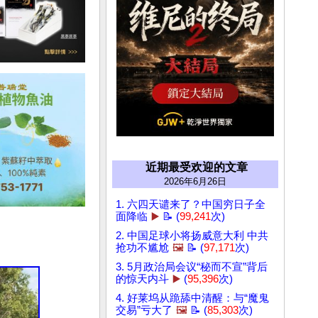
近期最受欢迎的文章
2026年6月26日
1. 六四天谴来了？中国穷日子全
面降临
▶️
📝 (
99,241
次)
2. 中国足球小将扬威意大利 中共
抢功不尴尬
🖼️
📝 (
97,171
次)
3. 5月政治局会议“秘而不宣”背后
的惊天内斗
▶️
(
95,396
次)
4. 好莱坞从跪舔中清醒：与“魔鬼
交易”亏大了
🖼️
📝 (
85,303
次)