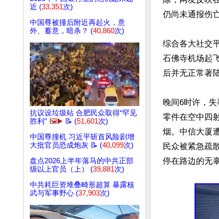
近 (
33,351
次)
仍尚未通报伤亡
中国尊被撞后附近再起火，意
外、蓄意，暗杀？ (
40,860
次)
综合各大社交平
石佛寺机场起飞
后并无正常著陆
晚间6时许，
抗议设垃圾站 合肥民众取得“罕见
零件在空中四
胜利”
🖼️▶️
📝 (
51,601
次)
烟。中信大厦
中国尊撞机 习近平斩首风险剧增
大批官员恐成炮灰 📝 (
40,099
次)
民众被紧急疏
停在路边的无
盘点2026上半年落马的中共正部
级以上官员（上） (
39,881
次)
中共耗巨资堆叠畸形超算 暴露核
武与军事野心 (
37,903
次)