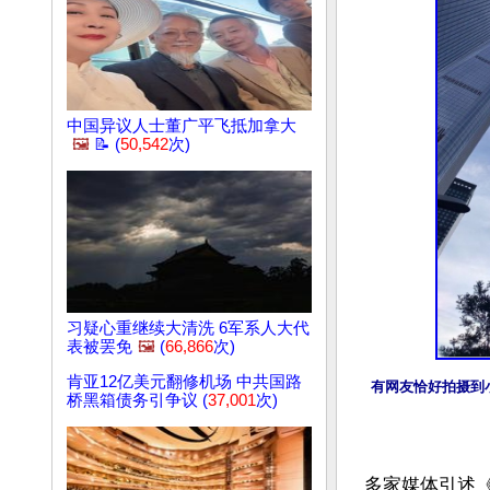
中国异议人士董广平飞抵加拿大
🖼️
📝 (
50,542
次)
习疑心重继续大清洗 6军系人大代
表被罢免
🖼️
(
66,866
次)
肯亚12亿美元翻修机场 中共国路
有网友恰好拍摄到
桥黑箱债务引争议 (
37,001
次)
多家媒体引述