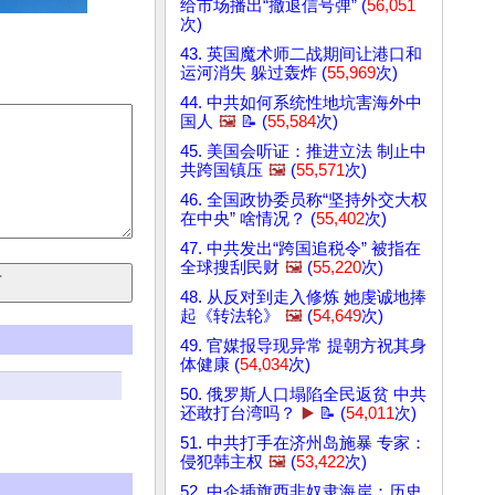
给市场播出“撤退信号弹” (
56,051
次)
43. 英国魔术师二战期间让港口和
运河消失 躲过轰炸 (
55,969
次)
44. 中共如何系统性地坑害海外中
国人
🖼️
📝 (
55,584
次)
45. 美国会听证：推进立法 制止中
共跨国镇压
🖼️
(
55,571
次)
46. 全国政协委员称“坚持外交大权
在中央” 啥情况？ (
55,402
次)
47. 中共发出“跨国追税令” 被指在
全球搜刮民财
🖼️
(
55,220
次)
48. 从反对到走入修炼 她虔诚地捧
起《转法轮》
🖼️
(
54,649
次)
49. 官媒报导现异常 提朝方祝其身
体健康 (
54,034
次)
50. 俄罗斯人口塌陷全民返贫 中共
还敢打台湾吗？
▶️
📝 (
54,011
次)
51. 中共打手在济州岛施暴 专家：
侵犯韩主权
🖼️
(
53,422
次)
52. 中企插旗西非奴隶海岸：历史