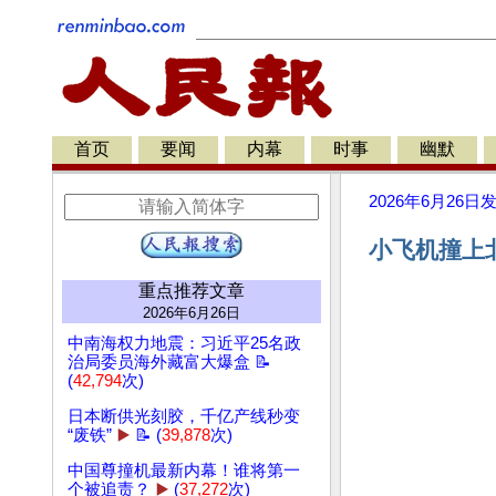
首页
要闻
内幕
时事
幽默
2026年6月26日
小飞机撞上
重点推荐文章
2026年6月26日
中南海权力地震：习近平25名政
治局委员海外藏富大爆盒 📝
(
42,794
次)
日本断供光刻胶，千亿产线秒变
“废铁”
▶️
📝 (
39,878
次)
中国尊撞机最新内幕！谁将第一
个被追责？
▶️
(
37,272
次)