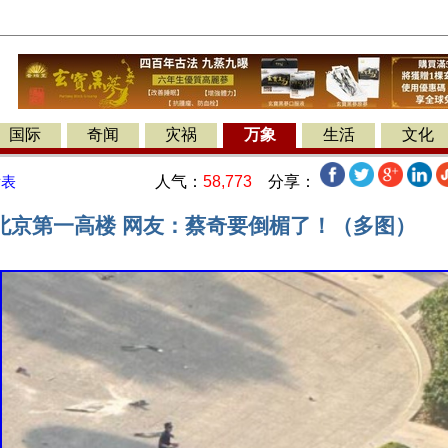
国际
奇闻
灾祸
万象
生活
文化
人气：
58,773
分享：
发表
北京第一高楼 网友：蔡奇要倒楣了！（多图）