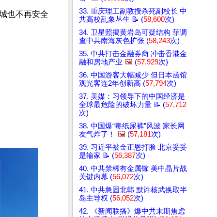
33. 重庆理工副教授杀死副校长 中
城也不再安全
共高校乱象丛生 📝 (
58,600
次)
34. 卫星照揭黄岩岛可疑结构 菲调
查中共南海灰色扩张 (
58,243
次)
35. 中共打击金融券商 冲击香港金
融和房地产业
🖼️
(
57,929
次)
36. 中国游客大幅减少 但日本函馆
观光客连2年创新高 (
57,794
次)
37. 美媒：习领导下的中国经济是
全球最危险的破坏力量 📝 (
57,712
次)
38. 中国爆“毒纸尿裤”风波 家长网
友气炸了！
🖼️
(
57,181
次)
39. 习近平被金正恩打脸 北京妥妥
是输家 📝 (
56,387
次)
40. 中共禁稀有金属镓 美中晶片战
关键内幕 (
56,072
次)
41. 中共急固北韩 默许核武换取半
岛主导权 (
56,052
次)
42. 《新闻联播》爆中共末期焦虑