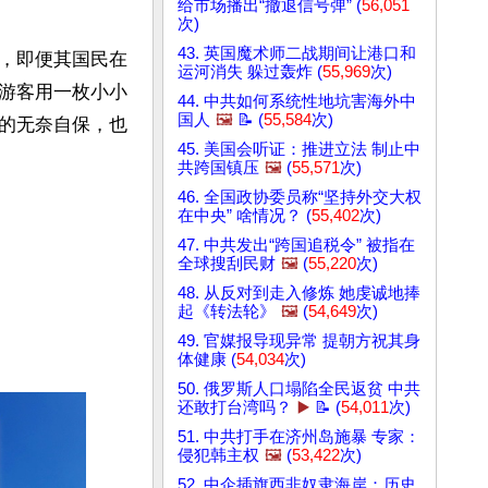
给市场播出“撤退信号弹” (
56,051
次)
43. 英国魔术师二战期间让港口和
，即便其国民在
运河消失 躲过轰炸 (
55,969
次)
游客用一枚小小
44. 中共如何系统性地坑害海外中
国人
🖼️
📝 (
55,584
次)
的无奈自保，也
45. 美国会听证：推进立法 制止中
共跨国镇压
🖼️
(
55,571
次)
46. 全国政协委员称“坚持外交大权
在中央” 啥情况？ (
55,402
次)
47. 中共发出“跨国追税令” 被指在
全球搜刮民财
🖼️
(
55,220
次)
48. 从反对到走入修炼 她虔诚地捧
起《转法轮》
🖼️
(
54,649
次)
49. 官媒报导现异常 提朝方祝其身
体健康 (
54,034
次)
50. 俄罗斯人口塌陷全民返贫 中共
还敢打台湾吗？
▶️
📝 (
54,011
次)
51. 中共打手在济州岛施暴 专家：
侵犯韩主权
🖼️
(
53,422
次)
52. 中企插旗西非奴隶海岸：历史