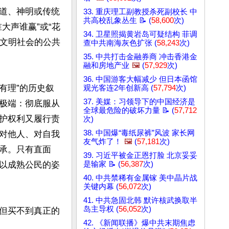
道、神明或传统
33. 重庆理工副教授杀死副校长 中
共高校乱象丛生 📝 (
58,600
次)
大声谁赢”或“花
34. 卫星照揭黄岩岛可疑结构 菲调
或文明社会的公共
查中共南海灰色扩张 (
58,243
次)
35. 中共打击金融券商 冲击香港金
融和房地产业
🖼️
(
57,929
次)
36. 中国游客大幅减少 但日本函馆
有理”的历史叙
观光客连2年创新高 (
57,794
次)
37. 美媒：习领导下的中国经济是
极端：彻底服从
全球最危险的破坏力量 📝 (
57,712
护权利又履行责
次)
38. 中国爆“毒纸尿裤”风波 家长网
对他人、对自我
友气炸了！
🖼️
(
57,181
次)
承。只有直面
39. 习近平被金正恩打脸 北京妥妥
是输家 📝 (
56,387
次)
以成熟公民的姿
40. 中共禁稀有金属镓 美中晶片战
关键内幕 (
56,072
次)
41. 中共急固北韩 默许核武换取半
岛主导权 (
56,052
次)
但买不到真正的
42. 《新闻联播》爆中共末期焦虑