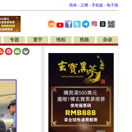
简体
-
正體
-
手机版
-
电子报
专题
寰宇
维权
视频
杂谈