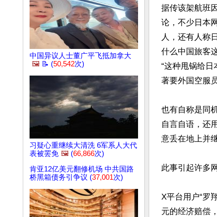
据传该架航班
论，不少日本
人，还有人称
什么中国旅客这
中国异议人士董广平飞抵加拿大
🖼️
📝 (
50,542
次)
“这种甩锅给日
著要外国空服员
也有自称是同
自言自语，还
意丢在地上并
习疑心重继续大清洗 6军系人大代
表被罢免
🖼️
(
66,866
次)
此事引起许多网
肯亚12亿美元翻修机场 中共国路
桥黑箱债务引争议 (
37,001
次)
X平台用户“罗
元的经济赔偿