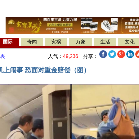
国际
奇闻
灾祸
万象
生活
文化
人气：
49,236
分享：
发表
机上闹事 恐面对重金赔偿（图）