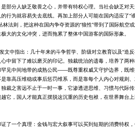
，是部分人缺乏敬畏之心，并带有特权心理。当社会缺乏对天
的行为就容易失去底线。再加上部分人可能在国内适应了“谁
丛林法则，把这种在国内争夺资源的“狼性”带到了国际航空
生极大的文化冲突，进而拖累了整体中国游客的国际形象。

发文中指出：几十年来的斗争哲学、阶级对立教育以及“造反
人心中留下了难以磨灭的印记。独裁统治的遗毒，培养了两种
却罕见中间地带的成熟公民——既尊重权威又守护边界，既维
不是靠高压维稳或事后惩罚维系，而是靠每个人内心对规则、
。独裁之害远不止于一时一事，它渗透进思维、习惯与代际传
超越它，国人才能真正摆脱这沉重的历史包袱，在世界舞台上
印证了一个真理：金钱与宏大叙事可以买到短期的消费特权，