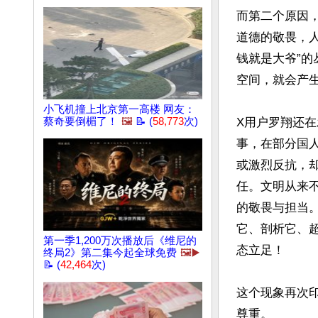
而第二个原因
道德的敬畏，人
钱就是大爷”的
空间，就会产
小飞机撞上北京第一高楼 网友：
蔡奇要倒楣了！
🖼️
📝 (
58,773
次)
X用户罗翔还在
事，在部分国
或激烈反抗，
任。文明从来
的敬畏与担当
它、剖析它、
第一季1,200万次播放后《维尼的
态立足！

终局2》第二集今起全球免费
🖼️▶️
📝 (
42,464
次)
这个现象再次
尊重。
