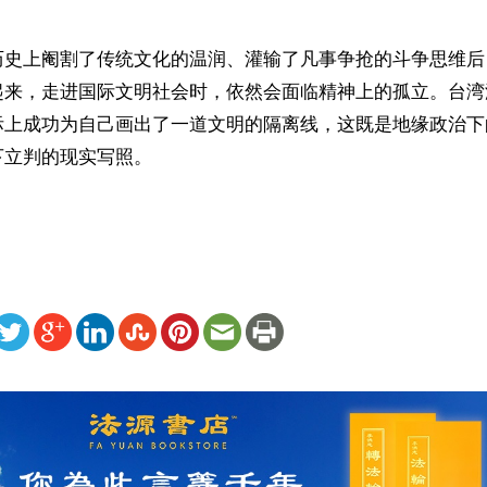
历史上阉割了传统文化的温润、灌输了凡事争抢的斗争思维后
起来，走进国际文明社会时，依然会面临精神上的孤立。台湾
际上成功为自己画出了一道文明的隔离线，这既是地缘政治下
立判的现实写照。

ww.renminbao.com/rmb/articles/2026/6/27/95674.html