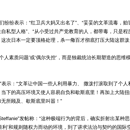
们纷纷表示：“红卫兵大妈又出名了”、“妥妥的文革流毒，贻
自私型人格”、“从小受过共产党教育的人，都带毒，只是程度
这次日本一定要顶格处理，杀一儆百才彻底打压大陆这群泼皮
‘个人素质问题’或‘偶尔失控’，而是独裁统治长期塑造的思维
viva”表示：“文革让中国一些人利用暴力、 撒泼打滚取到了个
！当下的高压环境又使人容易自负和歇斯底里！再加上大陆扭
无所顾及、歇斯底里叫嚣！”

rs Steffanie”发帖称：“这种极端行为的背后，确实折射出某
胜利’和规则随权力而动的环境，到了讲求法治与契约的国际