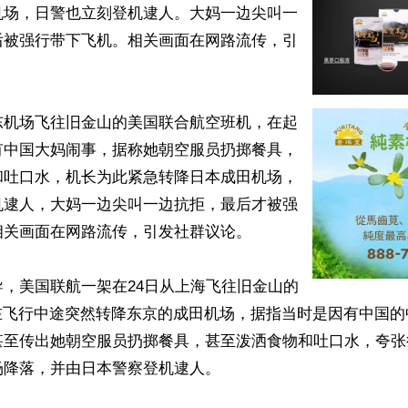
机场，日警也立刻登机逮人。大妈一边尖叫一
后被强行带下飞机。相关画面在网路流传，引
东机场飞往旧金山的美国联合航空班机，在起
有中国大妈闹事，据称她朝空服员扔掷餐具，
和吐口水，机长为此紧急转降日本成田机场，
机逮人，大妈一边尖叫一边抗拒，最后才被强
关画面在网路流传，引发社群议论。

，美国联航一架在24日从上海飞往旧金山的
，在飞行中途突然转降东京的成田机场，据指当时是因有中国
甚至传出她朝空服员扔掷餐具，甚至泼洒食物和吐口水，夸张
降落，并由日本警察登机逮人。
