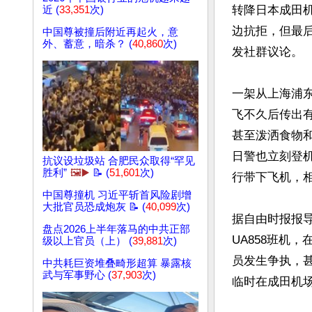
转降日本成田
近 (
33,351
次)
边抗拒，但最
中国尊被撞后附近再起火，意
外、蓄意，暗杀？ (
40,860
次)
发社群议论。

一架从上海浦
飞不久后传出
甚至泼洒食物
日警也立刻登
抗议设垃圾站 合肥民众取得“罕见
胜利”
🖼️▶️
📝 (
51,601
次)
行带下飞机，相
中国尊撞机 习近平斩首风险剧增
大批官员恐成炮灰 📝 (
40,099
次)
据自由时报报导
盘点2026上半年落马的中共正部
UA858班机
级以上官员（上） (
39,881
次)
员发生争执，
中共耗巨资堆叠畸形超算 暴露核
武与军事野心 (
37,903
次)
临时在成田机场