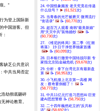
。”

24. 中国怪象频发 老天究竟在传递
什么信号？
▶️
(
61,521
次)
25. 当青春的光芒被磨灭 微博流行
行为登上国际新
“丧语录”
🖼️
📝 (
60,770
次)
的中国游客。但
26. 超百万人观看 南韩“最美新娘”
用“天灭中共”装饰婚纱
🖼️▶️
📝
：

(
60,730
次)
27. 《维尼的终局》第二季《红潮
将落》 19 日干净世界独家首播
🖼️▶️
📝 (
60,099
次)
28. 日本银行撤资中国转战印新 专
家指北京陷金融危机 (
59,678
次)
客缺乏公共意识
29. 分析：拿下台湾北京有最新盘
：中共当局否定
算
🖼️
📝 (
58,953
次)
30. 小飞机撞上北京第一高楼 网
友：蔡奇要倒楣了！
🖼️
📝
(
58,773
次)
化浩劫彻底砸碎
31. 中共11亿元打造习思想AI 巨资
建AI思想警察 📝 (
58,750
次)
无神论教育。

32. 二十四年巍然屹立的“反共标
语”
🖼️
(
58,692
次)