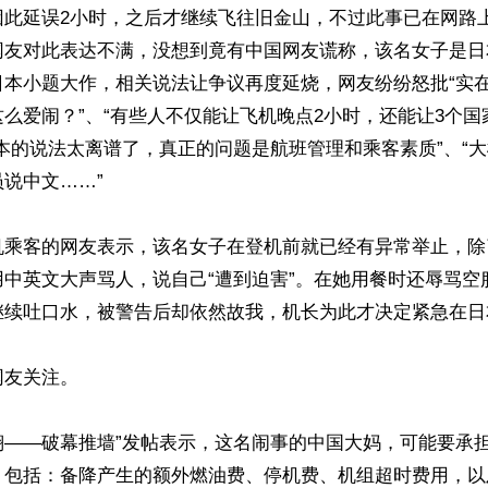
因此延误2小时，之后才继续飞往旧金山，不过此事已在网路
网友对此表达不满，没想到竟有中国网友谎称，该名女子是日
日本小题大作，相关说法让争议再度延烧，网友纷纷怒批“实
么爱闹？”、“有些人不仅能让飞机晚点2小时，还能让3个国
本的说法太离谱了，真正的问题是航班管理和乘客素质”、“
说中文……”

机乘客的网友表示，该名女子在登机前就已经有异常举止，除
用中英文大声骂人，说自己“遭到迫害”。在她用餐时还辱骂空
继续吐口水，被警告后却依然故我，机长为此才决定紧急在日本
友关注。

翔——破幕推墙”发帖表示，这名闹事的中国大妈，可能要承
，包括：备降产生的额外燃油费、停机费、机组超时费用，以