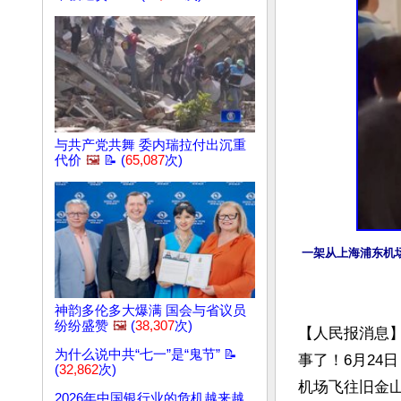
与共产党共舞 委内瑞拉付出沉重
代价
🖼️
📝 (
65,087
次)
一架从上海浦东机
神韵多伦多大爆满 国会与省议员
纷纷盛赞
🖼️
(
38,307
次)
【人民报消息
为什么说中共“七一”是“鬼节” 📝
事了！6月24
(
32,862
次)
机场飞往旧金
2026年中国银行业的危机越来越