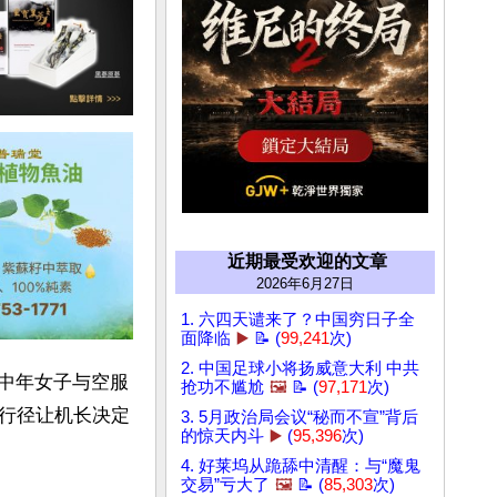
近期最受欢迎的文章
2026年6月27日
1. 六四天谴来了？中国穷日子全
面降临
▶️
📝 (
99,241
次)
2. 中国足球小将扬威意大利 中共
的中年女子与空服
抢功不尴尬
🖼️
📝 (
97,171
次)
行径让机长决定
3. 5月政治局会议“秘而不宣”背后
的惊天内斗
▶️
(
95,396
次)
4. 好莱坞从跪舔中清醒：与“魔鬼
交易”亏大了
🖼️
📝 (
85,303
次)