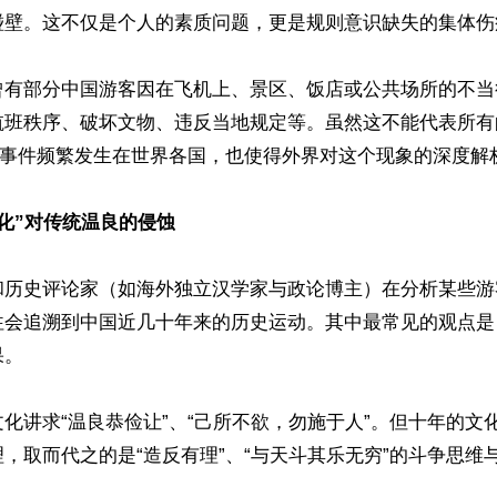
壁。这不仅是个人的素质问题，更是规则意识缺失的集体伤痕
曾有部分中国游客因在飞机上、景区、饭店或公共场所的不当
航班秩序、破坏文物、违反当地规定等。虽然这不能代表所有
”事件频繁发生在世界各国，也使得外界对这个现象的深度解析
化”对传统温良的侵蚀
和历史评论家（如海外独立汉学家与政论博主）在分析某些游
往会追溯到中国近几十年来的历史运动。其中最常见的观点是
。

化讲求“温良恭俭让”、“己所不欲，勿施于人”。但十年的文
，取而代之的是“造反有理”、“与天斗其乐无穷”的斗争思维与