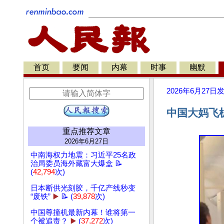
首页
要闻
内幕
时事
幽默
2026年6月27日
中国大妈飞
重点推荐文章
2026年6月27日
中南海权力地震：习近平25名政
治局委员海外藏富大爆盒 📝
(
42,794
次)
日本断供光刻胶，千亿产线秒变
“废铁”
▶️
📝 (
39,878
次)
中国尊撞机最新内幕！谁将第一
个被追责？
▶️
(
37,272
次)