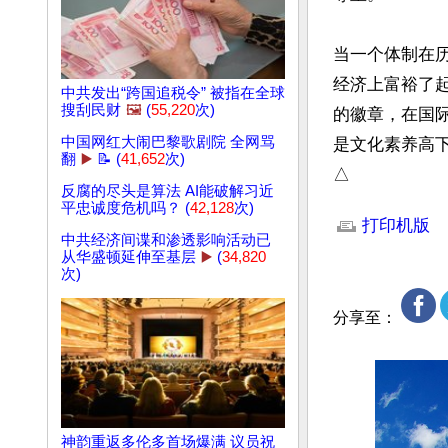
当一个体制在
经济上富裕了
中共发出“跨国追税令” 被指在全球
搜刮民财
🖼️
(
55,220
次)
的徽章，在国
中国网红大闹巴黎歌剧院 全网骂
是文化素养高下
翻
▶️
📝 (
41,652
次)
△
反腐的尽头是算法 AI能破解习近
文章网址: http://w
平忠诚度危机吗？ (
42,128
次)
打印机版
中共经济间谍和渗透影响活动已
从华盛顿延伸至基层
▶️
(
34,820
次)
分享至：
神韵重返多伦多首场爆满 议员祝