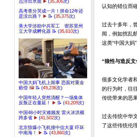
点浮出水面
▶️
(
35,306
次)
认知的错位而碰
高考查分哭成一片！拼命12年还
是没出路？
▶️
📝 (
35,375
次)
过去十多年，
美大学涉助中共军工 密苏里州
立大学成孵化器 📝 (
35,610
次)
闻，例如扰乱
这类“中国大妈
“狼性与造反文
很多文化学者
中国大妈飞机上闹事 恐面对重金
赔偿
🖼️
📝 (
49,236
次)
的行为时，往
中国年轻人突然清醒？一场集体
传统带来的恶果
反叛正在蔓延！
▶️
📝 (
43,209
次)
中国48小时灾难频发 雷火冰洪横
过去传统中华文
跨多省
▶️
(
41,502
次)
了这些传统伦理
北京惊爆小飞机撞中信大厦 吓坏
中南海！
▶️
📝 (
43,860
次)