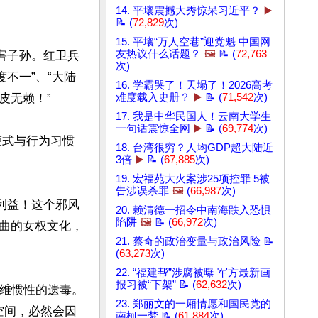
14. 平壤震撼大秀惊呆习近平？
▶️
📝 (
72,829
次)
15. 平壤“万人空巷”迎党魁 中国网
友热议什么话题？
🖼️
📝 (
72,763
害子孙。红卫兵
次)
不一”、“大陆
16. 学霸哭了！天塌了！2026高考
难度载入史册？
▶️
📝 (
71,542
次)
无赖！”

17. 我是中华民国人！云南大学生
一句话震惊全网
▶️
📝 (
69,774
次)
模式与行为习惯
18. 台湾很穷？人均GDP超大陆近
3倍
▶️
📝 (
67,885
次)
19. 宏福苑大火案涉25项控罪 5被
告涉误杀罪
🖼️
(
66,987
次)
人利益！这个邪风
20. 赖清德一招令中南海跌入恐惧
陷阱
🖼️
📝 (
66,972
次)
曲的女权文化，
21. 蔡奇的政治变量与政治风险 📝
(
63,273
次)
22. “福建帮”涉腐被曝 军方最新画
报习被“下架” 📝 (
62,632
次)
种思维惯性的遗毒。
23. 郑丽文的一厢情愿和国民党的
空间，必然会因
南柯一梦 📝 (
61,884
次)