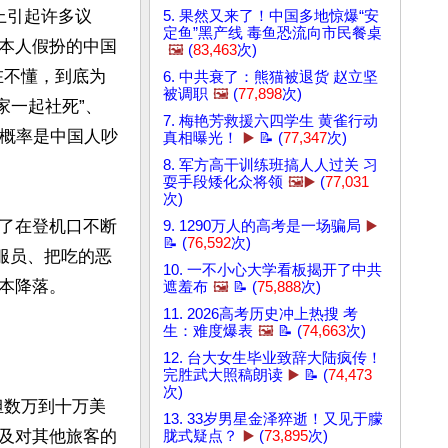
上引起许多议
5. 果然又来了！中国多地惊爆“安
定鱼”黑产线 毒鱼恐流向市民餐桌
本人假扮的中国
🖼️
(
83,463
次)
在不懂，到底为
6. 中共衰了：熊猫被退货 赵立坚
被调职
🖼️
(
77,898
次)
家一起社死”、
7. 梅艳芳救援六四学生 黄雀行动
大概率是中国人吵
真相曝光！
▶️
📝 (
77,347
次)
8. 军方高干训练班搞人人过关 习
耍手段矮化众将领
🖼️▶️
(
77,031
次)
了在登机口不断
9. 1290万人的高考是一场骗局
▶️
📝 (
76,592
次)
服员、把吃的恶
10. 一不小心大学看板揭开了中共
降落。

遮羞布
🖼️
📝 (
75,888
次)
11. 2026高考历史冲上热搜 考
生：难度爆表
🖼️
📝 (
74,663
次)
12. 台大女生毕业致辞大陆疯传！
完胜武大照稿朗读
▶️
📝 (
74,473
次)
担数万到十万美
13. 33岁男星金泽猝逝！又见于朦
及对其他旅客的
胧式疑点？
▶️
(
73,895
次)