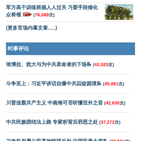
军方高干训练班搞人人过关 习耍手段矮化
众将领
🖼️▶️
(
76,089
次)
(更多官场内幕文章......)
时事评论
埃博拉、犹大与为中共卖命者的下场📝
(
42,525
次)
斗争至上：习近平讲话自爆中共囚徒困境📝
(
45,081
次)
川普连轰共产主义 中南海可否听懂弦外之音
(
42,830
次)
中共民族团结法上路 专家析背后邪恶之处
(
37,272
次)