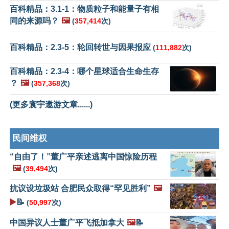
百科精品：3.1-1：物质粒子和能量子有相
同的来源吗？
🖼️
(
357,414
次)
百科精品：2.3-5：轮回转世与因果报应
(
111,882
次)
百科精品：2.3-4：哪个星球适合生命生存
？
🖼️
(
357,368
次)
(更多寰宇遨游文章......)
民间维权
“自由了！”董广平亲述逃离中国惊险历程
🖼️
(
39,494
次)
抗议设垃圾站 合肥民众取得“罕见胜利”
🖼️
▶️
📝
(
50,997
次)
中国异议人士董广平飞抵加拿大
🖼️
📝