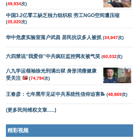
(
49,934
次)
中国3.2亿零工缺乏独力组织权 劳工NGO空间遭压缩
(
35,020
次)
华中危废实验室落户武昌 居民抗议多人被抓
(
34,847
次)
六四禁说“我爱你”中共疯狂监控网友被气笑
(
60,032
次)
八九学运领袖徐光刑满出狱 身形消瘦健康
受关注
🖼️
(
74,794
次)
王春彦：七年黑牢见证中共系统性信仰迫害📝
(
48,869
次)
(更多民间维权文章......)
精彩视频