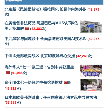
北京新《民族团结法》强推同化 长臂伸向海外📝
(
42,379
次)
在美销售非法药品 阿里巴巴与AUS认罚6亿
美元换和解
🖼️
(
42,383
次)
中共黑客与间谍联手 全面渗透窃取美国AI技术📝
(
42,277
次)
中缅孟走廊硬闯战区 北京印度洋野心受挫
(
42,261
次)
海外华人“七一”谈三退：告别中共获重生
🖼️
(
41,988
次)
多个团体七一给纽约中领馆送棺材
🖼️
📝
(
43,712
次)
日本和欧美强烈谴责：任何国家都无法容忍中共民族法
(
37,689
次)