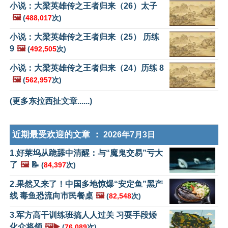
小说：大梁英雄传之王者归来（26）太子
🖼️
(
488,017
次)
小说：大梁英雄传之王者归来（25） 历练
9
🖼️
(
492,505
次)
小说：大梁英雄传之王者归来（24）历练 8
🖼️
(
562,957
次)
(更多东拉西扯文章......)
近期最受欢迎的文章 ：
2026年7月3日
1.好莱坞从跪舔中清醒：与“魔鬼交易”亏大
了
🖼️
📝
(
84,397
次)
2.果然又来了！中国多地惊爆“安定鱼”黑产
线 毒鱼恐流向市民餐桌
🖼️
(
82,548
次)
3.军方高干训练班搞人人过关 习耍手段矮
化众将领
🖼️▶️
(
76,089
次)