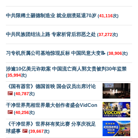
中共限稀土砸德制造业 就业崩溃延退70岁
(
41,116
次)
中共民族团结法上路 专家析背后邪恶之处
(
37,272
次)
习专机所属公司基地惊现反标 中国民意大变📝
(
38,906
次)
涉逾10亿美元诈欺案 中国流亡商人郭文贵被判30年监禁
(
35,994
次)
《国有器官》德国首映 国会议员出席讨论
🖼️
(
40,787
次)
干净世界亮相世界最大创作者盛会VidCon
🖼️
(
40,256
次)
《干净世界》世界杯有奖比赛 分享庆祝足
球盛事
🖼️
(
39,667
次)