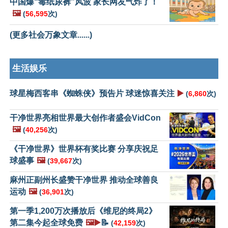
中国爆“毒纸尿裤”风波 家长网友气炸了！
🖼️
(
56,595
次)
(更多社会万象文章......)
生活娱乐
球星梅西客串《蜘蛛侠》预告片 球迷惊喜关注
▶️
(
6,860
次)
干净世界亮相世界最大创作者盛会VidCon
🖼️
(
40,256
次)
《干净世界》世界杯有奖比赛 分享庆祝足
球盛事
🖼️
(
39,667
次)
麻州正副州长盛赞干净世界 推动全球善良
运动
🖼️
(
36,901
次)
第一季1,200万次播放后《维尼的终局2》
第二集今起全球免费
🖼️▶️
📝
(
42,159
次)