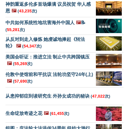
神韵重返多伦多首场爆满 议员祝贺 华人感
恩
🖼️
(
43,235
次)
中共如何系统性地坑害海外中国人
🖼️
📝
(
55,281
次)
从反对到走入修炼 她虔诚地捧起《转法
轮》
🖼️
(
54,347
次)
美国会听证：推进立法 制止中共跨国镇压
🖼️
(
55,269
次)
伦敦中使馆前和平抗议 法轮功坚守24年(上)
🖼️
(
57,690
次)
从患抑郁症到读研究生 外孙女成功的秘诀
(
47,022
次)
生命绽放奇迹之花
🖼️
(
61,455
次)
组图：庆法轮大法洪传34周年 纽约大游行