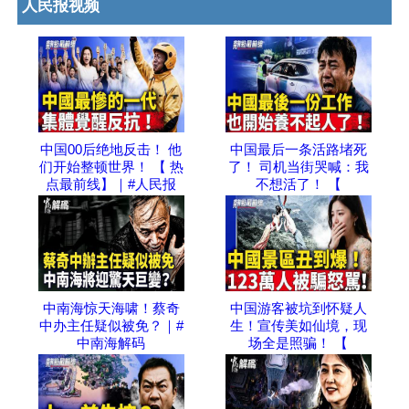
人民报视频
中国00后绝地反击！ 他
中国最后一条活路堵死
们开始整顿世界！ 【 热
了！ 司机当街哭喊：我
点最前线】｜#人民报
不想活了！ 【
中南海惊天海啸！蔡奇
中国游客被坑到怀疑人
中办主任疑似被免？｜#
生！宣传美如仙境，现
中南海解码
场全是照骗！ 【