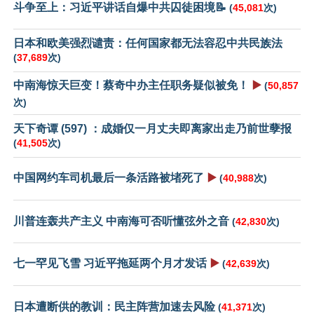
斗争至上：习近平讲话自爆中共囚徒困境📝
(
45,081
次)
日本和欧美强烈谴责：任何国家都无法容忍中共民族法
(
37,689
次)
中南海惊天巨变！蔡奇中办主任职务疑似被免！
▶️
(
50,857
次)
天下奇谭 (597) ：成婚仅一月丈夫即离家出走乃前世孽报
(
41,505
次)
中国网约车司机最后一条活路被堵死了
▶️
(
40,988
次)
川普连轰共产主义 中南海可否听懂弦外之音
(
42,830
次)
七一罕见飞雪 习近平拖延两个月才发话
▶️
(
42,639
次)
日本遭断供的教训：民主阵营加速去风险
(
41,371
次)