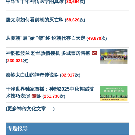
中华五千年神传医学的真谛
(
33,694
次)
唐太宗如何看前朝的灭亡📝
(
58,626
次)
从夏朝“启”始 “桀”终 说朝代存亡天定
(
49,870
次)
神韵抵波兰 粉丝热情接机 多城票房售罄
🖼️
(
230,021
次)
秦岭太白山的神奇传说📝
(
82,917
次)
干净世界独家首播：神韵2025中秋舞蹈技
术技巧表演
🖼️
📝
(
251,730
次)
(更多神传文化文章......)
专题报导