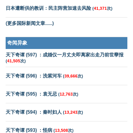
日本遭断供的教训：民主阵营加速去风险
(
41,371
次)
(更多国际新闻文章......)
奇闻异象
天下奇谭 (597) ：成婚仅一月丈夫即离家出走乃前世孽报
(
41,505
次)
天下奇谭 (596) ：洗紫河车
(
39,666
次)
天下奇谭 (595) ：袁无忌
(
12,763
次)
天下奇谭 (594) ：秦时妇人
(
13,243
次)
天下奇谭 (593) ：怪病
(
13,508
次)