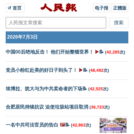
↺ 首页 
电子报
正體版
2026年7月3日
中国00后绝地反击！ 他们开始整顿世界！
▶️
📝
(
42,285
次)
党员小粉红赴美的好日子到头了！
▶️
📝
(
48,492
次)
埃博拉、犹大与为中共卖命者的下场📝
(
42,525
次)
合肥居民持续抗议 迫使垃圾站项目取消
(
36,723
次)
一名中共司法官员的告白
🖼️
📝
(
42,863
次)