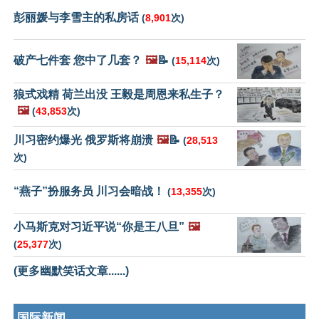
彭丽媛与李雪主的私房话
(
8,901
次)
破产七件套 您中了几套？
🖼️
📝
(
15,114
次)
狼式戏精 荷兰出没 王毅是周恩来私生子？
🖼️
(
43,853
次)
川习密约爆光 俄罗斯将崩溃
🖼️
📝
(
28,513
次)
“燕子”扮服务员 川习会暗战！
(
13,355
次)
小马斯克对习近平说“你是王八旦”
🖼️
(
25,377
次)
(更多幽默笑话文章......)
国际新闻