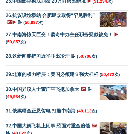
25.中国影视彻底崩盘 20万群演陷绝境
▶️
(
51,294
次)
26.抗议设垃圾站 合肥民众取得“罕见胜利”
🖼️▶️
📝
(
50,997
次)
27.中南海惊天巨变！蔡奇中办主任职务疑似被免！
▶️
(
50,857
次)
28.这新闻能把习近平吓出冷汗 📝
(
50,708
次)
29.北京的权力断层：美国必须建立强大杠杆
(
50,472
次)
30.中国异议人士董广平飞抵加拿大
🖼️
📝
(
49,934
次)
31.俄媒晒金正恩贺电 打脸中南海
(
49,113
次)
32.中国大妈飞机上闹事 恐面对重金赔偿
🖼️
📝
(
48,622
次)