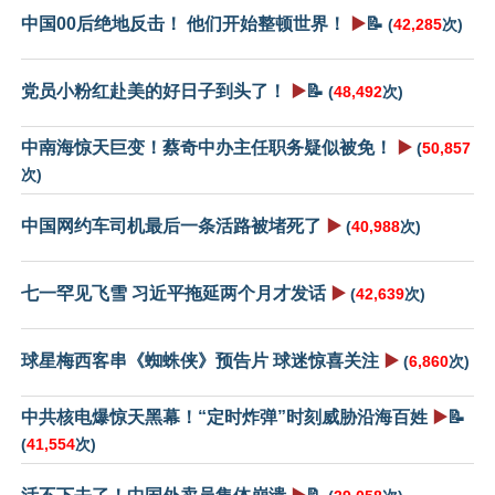
中国00后绝地反击！ 他们开始整顿世界！
▶️
📝
(
42,285
次)
党员小粉红赴美的好日子到头了！
▶️
📝
(
48,492
次)
中南海惊天巨变！蔡奇中办主任职务疑似被免！
▶️
(
50,857
次)
中国网约车司机最后一条活路被堵死了
▶️
(
40,988
次)
七一罕见飞雪 习近平拖延两个月才发话
▶️
(
42,639
次)
球星梅西客串《蜘蛛侠》预告片 球迷惊喜关注
▶️
(
6,860
次)
中共核电爆惊天黑幕！“定时炸弹”时刻威胁沿海百姓
▶️
📝
(
41,554
次)