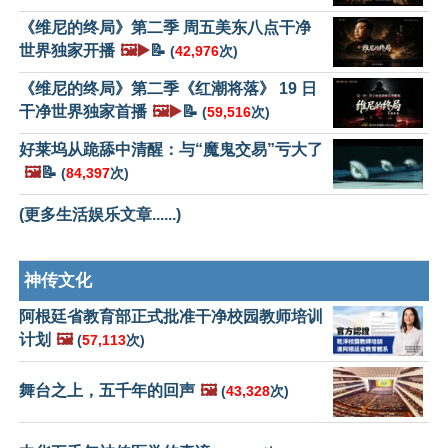
《维尼的终局》第二季 周五美东八点干净
世界独家开播
🖼️▶️
📝
(
42,976
次)
《维尼的终局》第二季《红潮将落》 19 日
干净世界独家首播
🖼️▶️
📝
(
59,516
次)
好莱坞从跪舔中清醒：与“魔鬼交易”亏大了
🖼️
📝
(
84,397
次)
(更多生活娱乐文章......)
神传文化
阿根廷省教育部正式批准干净校园教师培训
计划
🖼️
(
57,113
次)
舞台之上，五千年的回声
🖼️
(
43,328
次)