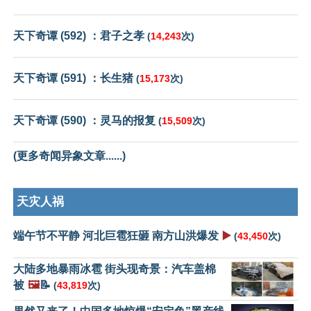
天下奇谭 (592) ：君子之孝
(
14,243
次)
天下奇谭 (591) ：长生猪
(
15,173
次)
天下奇谭 (590) ：灵马的报复
(
15,509
次)
(更多奇闻异象文章......)
天灾人祸
端午节不平静 河北巨雹狂砸 南方山洪爆发
▶️
(
43,450
次)
大陆多地暴雨冰雹 街头现奇景：汽车盖棉
被
🖼️
📝
(
43,819
次)