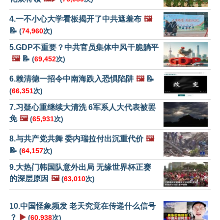
4.一不小心大学看板揭开了中共遮羞布
🖼️
📝
(
74,960
次)
5.GDP不重要？中共官员集体中风干脆躺平
🖼️
📝
(
69,452
次)
6.赖清德一招令中南海跌入恐惧陷阱
🖼️
📝
(
66,351
次)
7.习疑心重继续大清洗 6军系人大代表被罢
免
🖼️
(
65,931
次)
8.与共产党共舞 委内瑞拉付出沉重代价
🖼️
📝
(
64,157
次)
9.大热门韩国队意外出局 无缘世界杯正赛
的深层原因
🖼️
(
63,010
次)
10.中国怪象频发 老天究竟在传递什么信号
？
▶️
(
60,938
次)