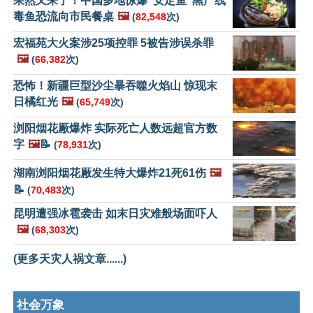
果然又来了！中国多地惊爆“安定鱼”黑产线
毒鱼恐流向市民餐桌
🖼️
(
82,548
次)
宏福苑大火案涉25项控罪 5被告涉误杀罪
🖼️
(
66,382
次)
恐怖！新疆巨型沙尘暴吞噬火焰山 惊现末
日橘红光
🖼️
(
65,749
次)
浏阳烟花厰爆炸 实际死亡人数远超官方数
字
🖼️
📝
(
78,931
次)
湖南浏阳烟花厰发生特大爆炸21死61伤
🖼️
📝
(
70,483
次)
昆明遭强冰雹袭击 如末日灾难般场面吓人
🖼️
(
68,303
次)
(更多天灾人祸文章......)
社会万象