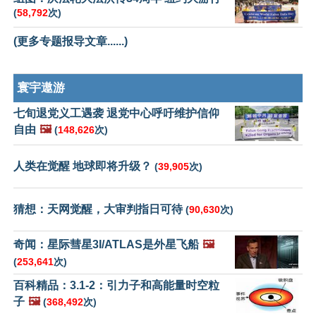
(
58,792
次)
(更多专题报导文章......)
寰宇遨游
七旬退党义工遇袭 退党中心呼吁维护信仰
自由
🖼️
(
148,626
次)
人类在觉醒 地球即将升级？
(
39,905
次)
猜想：天网觉醒，大审判指日可待
(
90,630
次)
奇闻：星际彗星3I/ATLAS是外星飞船
🖼️
(
253,641
次)
百科精品：3.1-2：引力子和高能量时空粒
子
🖼️
(
368,492
次)