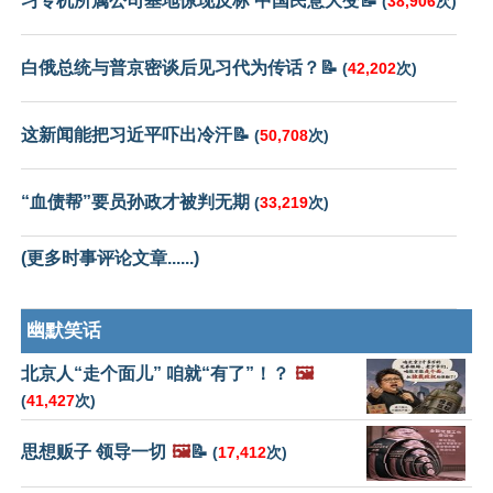
习专机所属公司基地惊现反标 中国民意大变📝
(
38,906
次)
白俄总统与普京密谈后见习代为传话？📝
(
42,202
次)
这新闻能把习近平吓出冷汗📝
(
50,708
次)
“血债帮”要员孙政才被判无期
(
33,219
次)
(更多时事评论文章......)
幽默笑话
北京人“走个面儿” 咱就“有了”！？
🖼️
(
41,427
次)
思想贩子 领导一切
🖼️
📝
(
17,412
次)