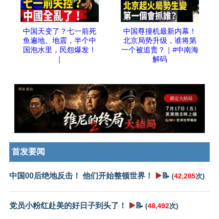
中国天变了？七一前死
中国尊撞机最新内幕！
鱼遍地、地震，半个中
北京局势升级，谁将第
国泡水里，民怨爆发！
一个被追责？｜#中南海
｜
解码
首发要闻
中国00后绝地反击！ 他们开始整顿世界！
▶️
📝
(
42,285
次)
党员小粉红赴美的好日子到头了！
▶️
📝
(
48,492
次)