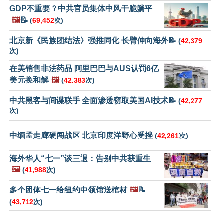
GDP不重要？中共官员集体中风干脆躺平
🖼️
📝
(
69,452
次)
北京新《民族团结法》强推同化 长臂伸向海外📝
(
42,379
次)
在美销售非法药品 阿里巴巴与AUS认罚6亿
美元换和解
🖼️
(
42,383
次)
中共黑客与间谍联手 全面渗透窃取美国AI技术📝
(
42,277
次)
中缅孟走廊硬闯战区 北京印度洋野心受挫
(
42,261
次)
海外华人“七一”谈三退：告别中共获重生
🖼️
(
41,988
次)
多个团体七一给纽约中领馆送棺材
🖼️
📝
(
43,712
次)