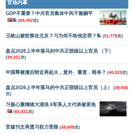
官场内幕
GDP不重要？中共官员集体中风干脆躺平
🖼️
📝
(
69,452
次)
王岐山被软禁在北京？习为何不给他定罪？📝
(
51,778
次)
盘点2026上半年落马的中共正部级以上官员 （下）
(
39,201
次)
中国尊被撞后附近再起火，意外、蓄意，暗杀？
(
40,525
次)
盘点2026上半年落马的中共正部级以上官员（上）
(
39,550
次)
习疑心重继续大清洗 6军系人大代表被罢免
🖼️
(
65,931
次)
官媒刊文再透习权力受限
(
38,699
次)