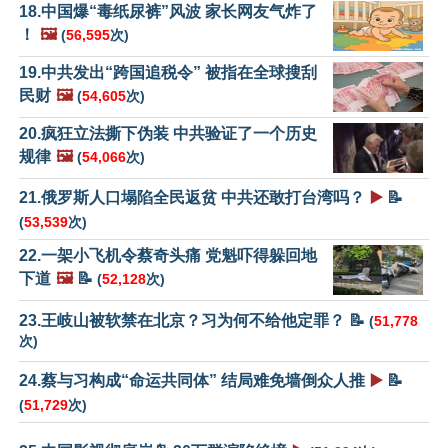
18.中国爆“毒纸尿裤”风波 家长网友气炸了
！
🖼️
(
56,595
次)
19.中共发出“跨国追税令” 被指在全球搜刮
民财
🖼️
(
54,605
次)
20.疯狂立法撕下伪装 中共验证了一个历史
规律
🖼️
(
54,066
次)
21.俄罗斯人口塌陷全民返贫 中共还敢打台湾吗？
▶️
📝
(
53,539
次)
22.一架小飞机令蔡奇头痛 党魁吓得躲回地
下道
🖼️
📝
(
52,128
次)
23.王岐山被软禁在北京？习为何不给他定罪？ 📝
(
51,778
次)
24.蔡与习构成“命运共同体” 结局难免墙倒众人推
▶️
📝
(
51,729
次)