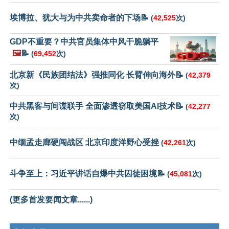
埃博拉、犹大与为中共卖命者的下场📝
(
42,525
次)
GDP不重要？中共官员集体中风干脆躺平
🖼️
📝
(
69,452
次)
北京新《民族团结法》强推同化 长臂伸向海外📝
(
42,379
次)
中共黑客与间谍联手 全面渗透窃取美国AI技术📝
(
42,277
次)
中缅孟走廊硬闯战区 北京印度洋野心受挫
(
42,261
次)
斗争至上：习近平讲话自爆中共囚徒困境📝
(
45,081
次)
(更多首发要闻文章......)