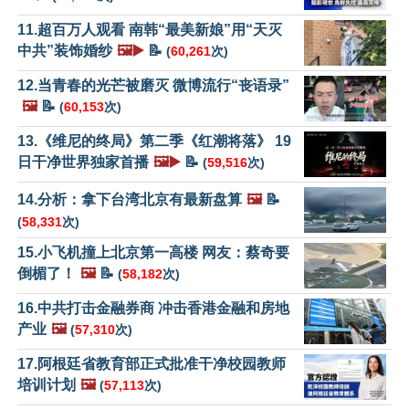
11.超百万人观看 南韩“最美新娘”用“天灭
中共”装饰婚纱
🖼️▶️
📝
(
60,261
次)
12.当青春的光芒被磨灭 微博流行“丧语录”
🖼️
📝
(
60,153
次)
13.《维尼的终局》第二季《红潮将落》 19
日干净世界独家首播
🖼️▶️
📝
(
59,516
次)
14.分析：拿下台湾北京有最新盘算
🖼️
📝
(
58,331
次)
15.小飞机撞上北京第一高楼 网友：蔡奇要
倒楣了！
🖼️
📝
(
58,182
次)
16.中共打击金融券商 冲击香港金融和房地
产业
🖼️
(
57,310
次)
17.阿根廷省教育部正式批准干净校园教师
培训计划
🖼️
(
57,113
次)