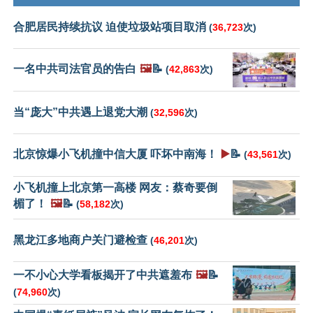
合肥居民持续抗议 迫使垃圾站项目取消
(
36,723
次)
一名中共司法官员的告白
🖼️
📝
(
42,863
次)
当“庞大”中共遇上退党大潮
(
32,596
次)
北京惊爆小飞机撞中信大厦 吓坏中南海！
▶️
📝
(
43,561
次)
小飞机撞上北京第一高楼 网友：蔡奇要倒
楣了！
🖼️
📝
(
58,182
次)
黑龙江多地商户关门避检查
(
46,201
次)
一不小心大学看板揭开了中共遮羞布
🖼️
📝
(
74,960
次)