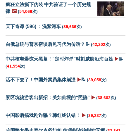
疯狂立法撕下伪装 中共验证了一个历史规
律
🖼️
(
54,066
次)
天下奇谭 (596) ：洗紫河车
(
39,666
次)
白俄总统与普京密谈后见习代为传话？📝
(
42,202
次)
中共核电爆惊天黑幕！“定时炸弹”时刻威胁沿海百姓
▶️
📝
(
41,554
次)
活不下去了！中国外卖员集体崩溃
▶️
📝
(
39,058
次)
景区坑骗游客出新招：美如仙境的“照骗”
▶️
(
38,662
次)
中国影后搞戏剧诈骗？韩红终认错！
▶️
(
39,237
次)
哈国警方带走赛尔克坚姐姐 律师指诈骗指控无据
(
33,343