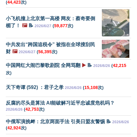
(
44,423
次)
小飞机撞上北京第一高楼 网友：蔡奇要倒
楣了！
🖼️
📝
(
59,877
次)
2026/6/27
中共发出“跨国追税令” 被指在全球搜刮民
财
🖼️
(
56,395
次)
2026/6/27
中国网红大闹巴黎歌剧院 全网骂翻
▶️
📝
(
42,215
2026/6/26
次)
天下奇谭 (592) ：君子之孝
(
15,108
次)
2026/6/26
反腐的尽头是算法 AI能破解习近平忠诚度危机吗？
(
42,753
次)
2026/6/26
中俄军演挑衅：北京两面手法 引美日盟友警惕 📝
2026/6/26
(
42,924
次)