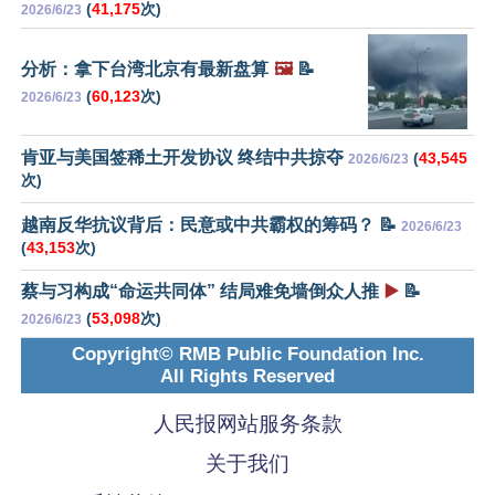
(
41,175
次)
2026/6/23
分析：拿下台湾北京有最新盘算
🖼️
📝
(
60,123
次)
2026/6/23
肯亚与美国签稀土开发协议 终结中共掠夺
(
43,545
2026/6/23
次)
越南反华抗议背后：民意或中共霸权的筹码？ 📝
2026/6/23
(
43,153
次)
蔡与习构成“命运共同体” 结局难免墙倒众人推
▶️
📝
(
53,098
次)
2026/6/23
Copyright© RMB Public Foundation Inc.
All Rights Reserved
人民报网站服务条款
关于我们