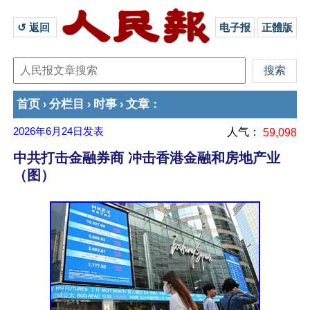
↺ 返回 
电子报
正體版
首页
分栏目
时事
文章
›
›
›
：
2026年6月24日
发表
人气：
59,098
中共打击金融券商 冲击香港金融和房地产业
（图）