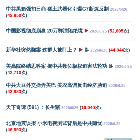
中共黑箱强扣日商 稀土武器化引爆G7断炼反制
2026/6/26
(
42,850
次)
中国影视彻底崩盘 20万群演陷绝境
▶️
(
52,805
次)
2026/6/25
新华社突然翻案 这群人被盯上？
▶️
📝
(
44,044
次)
2026/6/25
美高院终结思科案 揭中共数位极权迫害法轮功 📝
2026/6/25
(
42,710
次)
中共大豆外交操弄美巴 美农高调反击经济胁迫
2026/6/25
(
43,883
次)
天下奇谭 (591) ：长生猪
(
16,040
次)
2026/6/25
北京地震误报 小米电视测试背后是中共隐忧
2026/6/25
(
46,893
次)