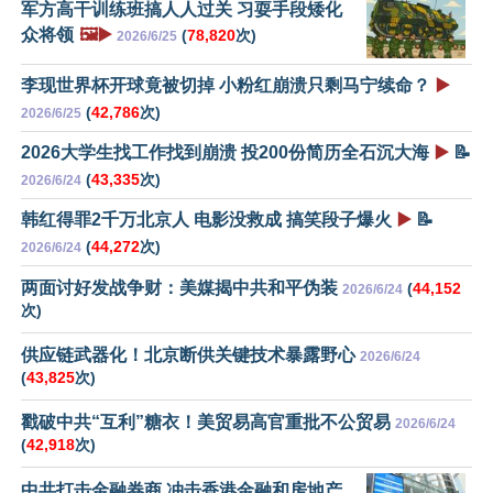
军方高干训练班搞人人过关 习耍手段矮化
众将领
🖼️▶️
(
78,820
次)
2026/6/25
李现世界杯开球竟被切掉 小粉红崩溃只剩马宁续命？
▶️
(
42,786
次)
2026/6/25
2026大学生找工作找到崩溃 投200份简历全石沉大海
▶️
📝
(
43,335
次)
2026/6/24
韩红得罪2千万北京人 电影没救成 搞笑段子爆火
▶️
📝
(
44,272
次)
2026/6/24
两面讨好发战争财：美媒揭中共和平伪装
(
44,152
2026/6/24
次)
供应链武器化！北京断供关键技术暴露野心
2026/6/24
(
43,825
次)
戳破中共“互利”糖衣！美贸易高官重批不公贸易
2026/6/24
(
42,918
次)
中共打击金融券商 冲击香港金融和房地产