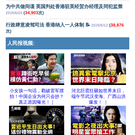
为中共做间谍 英国判处香港驻英经贸办经理及同犯监禁
(
34,903
次)
2026/6/20
行政肆意凌驾司法 香港纳入一人体制 📝
(
38,876
2026/6/12
次)
人民报视频:
小女孩一句话，戳破雷军摆
河北巨雹狂砸如世界末日，
拍！中国企业为何只会抄？
端午节武汉变海、广西山洪
真正原因曝光！｜
爆发！ ｜