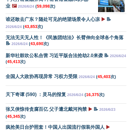
业
🖼️
(
59,098
次)
2026/6/24
谁还敢去广东？随处可见的绝望场景令人心凉
▶️
📝
(
43,853
次)
2026/6/24
无法无天无人性！《民族团结法》长臂伸向全球各个角落
📝
(
43,690
次)
2026/6/24
新华社鼓吹公私合营 习近平版合法抢劫2.0来袭 📝
2026/6/24
(
45,413
次)
全国人大政协再现异常 习权力受限
(
45,403
次)
2026/6/24
天下奇谭 (590) ：灵马的报复
(
16,375
次)
2026/6/24
张又侠惊传贪腐百亿 父子遭北戴河拘禁
▶️
📝
2026/6/23
(
45,345
次)
疯抢美日台护照套！中国人出国流行假装外国人
▶️