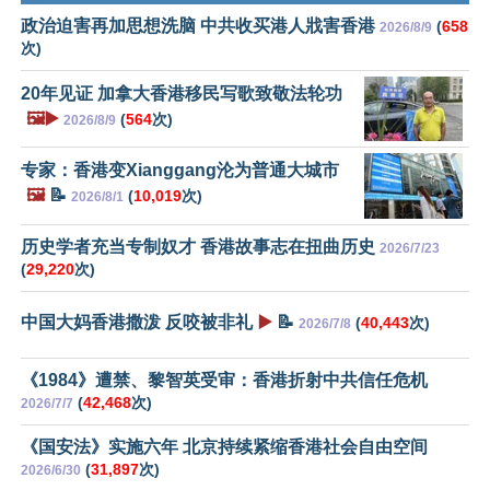
政治迫害再加思想洗脑 中共收买港人戕害香港
(
658
2026/8/9
次)
20年见证 加拿大香港移民写歌致敬法轮功
🖼️▶️
(
564
次)
2026/8/9
专家：香港变Xianggang沦为普通大城市
🖼️
📝
(
10,019
次)
2026/8/1
历史学者充当专制奴才 香港故事志在扭曲历史
2026/7/23
(
29,220
次)
中国大妈香港撒泼 反咬被非礼
▶️
📝
(
40,443
次)
2026/7/8
《1984》遭禁、黎智英受审：香港折射中共信任危机
(
42,468
次)
2026/7/7
《国安法》实施六年 北京持续紧缩香港社会自由空间
(
31,897
次)
2026/6/30