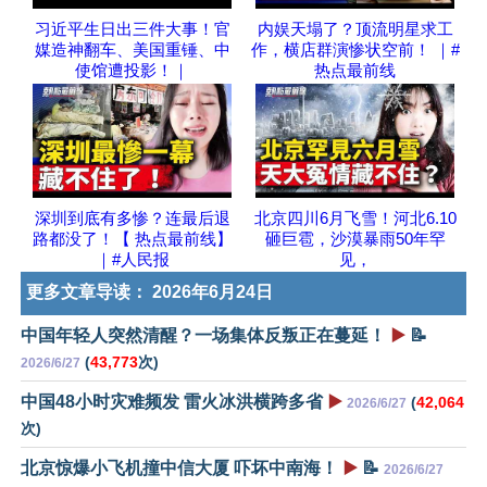
习近平生日出三件大事！官
内娱天塌了？顶流明星求工
媒造神翻车、美国重锤、中
作，横店群演惨状空前！ ｜#
使馆遭投影！｜
热点最前线
深圳到底有多惨？连最后退
北京四川6月飞雪！河北6.10
路都没了！【 热点最前线】
砸巨雹，沙漠暴雨50年罕
｜#人民报
见，
更多文章导读：
2026年6月24日
中国年轻人突然清醒？一场集体反叛正在蔓延！
▶️
📝
(
43,773
次)
2026/6/27
中国48小时灾难频发 雷火冰洪横跨多省
▶️
(
42,064
2026/6/27
次)
北京惊爆小飞机撞中信大厦 吓坏中南海！
▶️
📝
2026/6/27