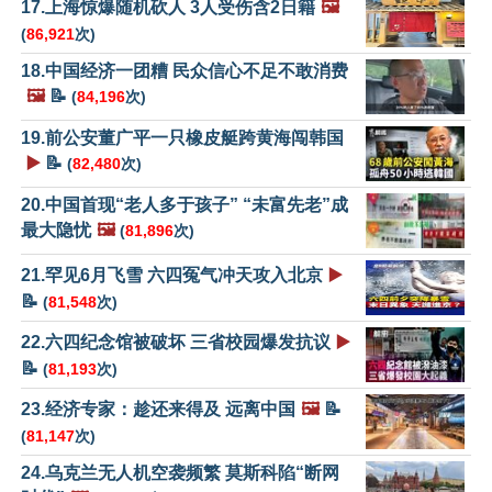
17.上海惊爆随机砍人 3人受伤含2日籍
🖼️
(
86,921
次)
18.中国经济一团糟 民众信心不足不敢消费
🖼️
📝
(
84,196
次)
19.前公安董广平一只橡皮艇跨黄海闯韩国
▶️
📝
(
82,480
次)
20.中国首现“老人多于孩子” “未富先老”成
最大隐忧
🖼️
(
81,896
次)
21.罕见6月飞雪 六四冤气冲天攻入北京
▶️
📝
(
81,548
次)
22.六四纪念馆被破坏 三省校园爆发抗议
▶️
📝
(
81,193
次)
23.经济专家：趁还来得及 远离中国
🖼️
📝
(
81,147
次)
24.乌克兰无人机空袭频繁 莫斯科陷“断网