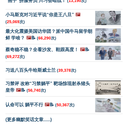
“燕子”扮服务员 川习会暗战！
(
13,190
次)
小马斯克对习近平说“你是王八旦”
🖼️
(
25,069
次)
最大化震摄美国访华团？派中国牛马留学朝
鲜 学啥？
🖼️
📝
(
66,290
次)
蔡奇稳不稳？全看沙发、鞋跟高度！
🖼️
📝
(
69,272
次)
习送八百头牛给斯威士兰
(
39,378
次)
习禁评 改称“习禁躺平” 靶场惊现射杀猪头
皇帝
🖼️
📝
(
56,740
次)
认命可以 躺平不行
🖼️
📝
(
50,367
次)
(更多幽默笑话文章......)