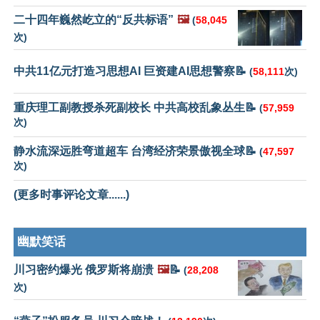
二十四年巍然屹立的“反共标语”
🖼️
(
58,045
次)
中共11亿元打造习思想AI 巨资建AI思想警察📝
(
58,111
次)
重庆理工副教授杀死副校长 中共高校乱象丛生📝
(
57,959
次)
静水流深远胜弯道超车 台湾经济荣景傲视全球📝
(
47,597
次)
(更多时事评论文章......)
幽默笑话
川习密约爆光 俄罗斯将崩溃
🖼️
📝
(
28,208
次)