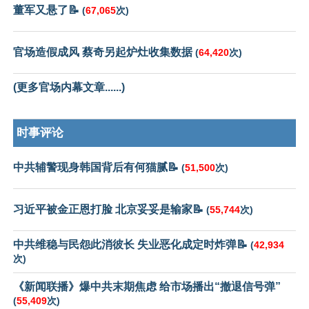
董军又悬了📝
(
67,065
次)
官场造假成风 蔡奇另起炉灶收集数据
(
64,420
次)
(更多官场内幕文章......)
时事评论
中共辅警现身韩国背后有何猫腻📝
(
51,500
次)
习近平被金正恩打脸 北京妥妥是输家📝
(
55,744
次)
中共维稳与民怨此消彼长 失业恶化成定时炸弹📝
(
42,934
次)
《新闻联播》爆中共末期焦虑 给市场播出“撤退信号弹”
(
55,409
次)