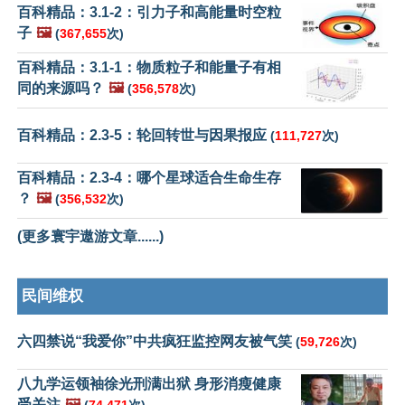
百科精品：3.1-2：引力子和高能量时空粒
子
🖼️
(
367,655
次)
百科精品：3.1-1：物质粒子和能量子有相
同的来源吗？
🖼️
(
356,578
次)
百科精品：2.3-5：轮回转世与因果报应
(
111,727
次)
百科精品：2.3-4：哪个星球适合生命生存
？
🖼️
(
356,532
次)
(更多寰宇遨游文章......)
民间维权
六四禁说“我爱你”中共疯狂监控网友被气笑
(
59,726
次)
八九学运领袖徐光刑满出狱 身形消瘦健康
受关注
🖼️