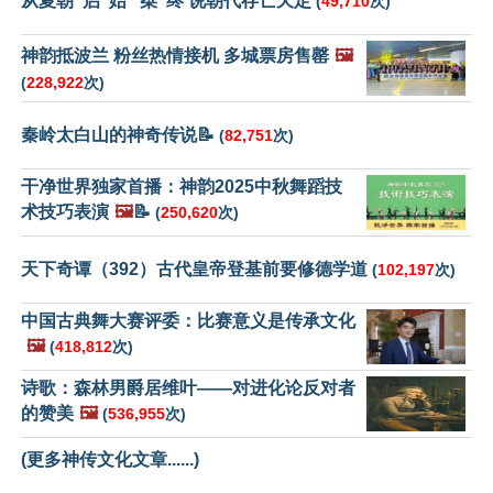
从夏朝“启”始 “桀”终 说朝代存亡天定
(
49,710
次)
神韵抵波兰 粉丝热情接机 多城票房售罄
🖼️
(
228,922
次)
秦岭太白山的神奇传说📝
(
82,751
次)
干净世界独家首播：神韵2025中秋舞蹈技
术技巧表演
🖼️
📝
(
250,620
次)
天下奇谭（392）古代皇帝登基前要修德学道
(
102,197
次)
中国古典舞大赛评委：比赛意义是传承文化
🖼️
(
418,812
次)
诗歌：森林男爵居维叶——对进化论反对者
的赞美
🖼️
(
536,955
次)
(更多神传文化文章......)