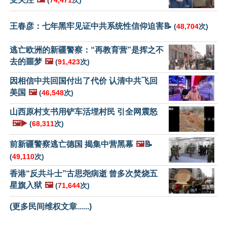
(
74,471
次)
王春彦：七年黑牢见证中共系统性信仰迫害📝
(
48,704
次)
逃亡欧洲的新疆警察：“再教育营”是挥之不
去的噩梦
🖼️
(
91,423
次)
因相信中共回国付出了代价 认清中共飞回
美国
🖼️
(
46,548
次)
山西原村支书用铲车活埋村民 引全网震怒
🖼️▶️
(
68,311
次)
前新疆警察逃亡德国 揭集中营黑幕
🖼️
📝
(
49,110
次)
香港“反共斗士”古思尧病逝 曾多次焚烧五
星旗入狱
🖼️
(
71,644
次)
(更多民间维权文章......)