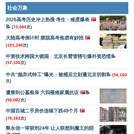
社会万象
2026高考历史冲上热搜 考生：难度爆表
🖼️
📝
(
73,484
次)
大陆高考倒计时 摆脱高考焦虑有妙招
🖼️
(
101,248
次)
中资技术跨国大锁国 北京长臂管辖引爆外资恐慌📝
(
57,105
次)
中共“抛弃式特工”曝光：被捕后立刻遭北京切割📝
(
56,160
次)
遭禁到公墓祭亲 六四罹难家属抗议
🖼️
📝
(
56,082
次)
中国百城二手房价连续下跌49个月
🖼️
(
76,163
次)
释永信一审获刑24年 让人联想到魔王的阴