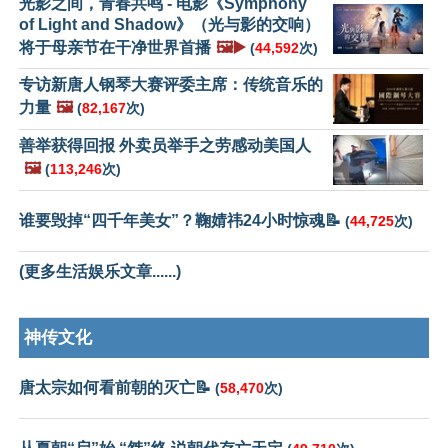
光影之间，青春共鸣 - 电影《Symphony
of Light and Shadow》（光与影的交响）
将于母亲节在干净世界首播
🖼️▶️
(
44,592
次)
专访新唐人钢琴大赛评委主席：传统音乐的
力量
🖼️
(
82,167
次)
善举获得回报 外卖员举手之劳感动美国人
🖼️
(
113,246
次)
谁要毁掉“四千年美女”？鞠婧祎24小时惊魂📝
(
44,725
次)
(更多生活娱乐文章......)
神传文化
唐太宗如何看前朝的灭亡📝
(
58,470
次)