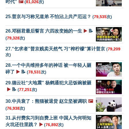
时代”
🖼️
(
81,026
次)
25.普京与习称兄道弟 不怕沾上共产厄运？
(
79,535
次)
26.邓丽君最后誓言 六四改变她的一生
▶️
📝
(
79,328
次)
27.“乞求者”普京贱卖天然气 习“榨柠檬”算计普京
(
79,209
次)
28.一个中共维持多年的神话 被一年轻人砸
碎了
▶️
📝
(
78,531
次)
29.德云社“大地震” 杨鹤通犯大忌饭碗被砸
▶️
📝
(
77,251
次)
30.中共衰了：熊猫被退货 赵立坚被调职
🖼️
(
76,938
次)
31.从付费实习到自费上班 中国人为何明知
火坑还往里跳？
▶️
(
76,892
次)