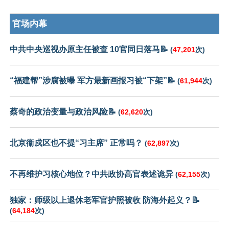
官场内幕
中共中央巡视办原主任被查 10官同日落马📝
(
47,201
次)
“福建帮”涉腐被曝 军方最新画报习被“下架”📝
(
61,944
次)
蔡奇的政治变量与政治风险📝
(
62,620
次)
北京衞戍区也不提“习主席” 正常吗？
(
62,897
次)
不再维护习核心地位？中共政协高官表述诡异
(
62,155
次)
独家：师级以上退休老军官护照被收 防海外起义？📝
(
64,184
次)