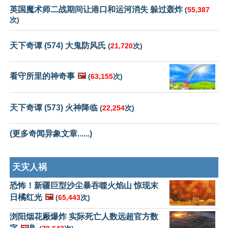
英国魔术师二战期间让港口和运河消失 躲过轰炸
(
55,387
次)
天下奇谭 (574) 大鬼防风氏
(
21,720
次)
看守所里的神奇事
🖼️
(
63,155
次)
天下奇谭 (573) 火神降临
(
22,254
次)
(更多奇闻异象文章......)
天灾人祸
恐怖！新疆巨型沙尘暴吞噬火焰山 惊现末
日橘红光
🖼️
(
65,443
次)
浏阳烟花厰爆炸 实际死亡人数远超官方数