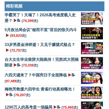
精彩视频
学霸哭了！天塌了！2026高考难度载入史
册？
▶️
📝
(
70,399
次)
5月政治局会议“秘而不宣”背后的惊天内斗
▶️
(
93,623
次)
33岁男星金泽猝逝！又见于朦胧式疑点？
▶️
(
72,757
次)
台大女生毕业致辞大陆疯传！完胜武大照稿
朗读
▶️
📝
(
73,339
次)
六四天谴来了？中国穷日子全面降临
▶️
📝
(
97,489
次)
梅艳芳救援六四学生 黄雀行动真相曝光！
▶️
📝
(
76,207
次)
1290万人的高考是一场骗局
▶️
📝
(
75,460
次)