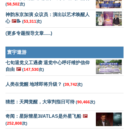
(
58,502
次)
神韵东京加演 众议员：演出以艺术唤醒人
心
🖼️
📝
(
53,311
次)
(更多专题报导文章......)
寰宇遨游
七旬退党义工遇袭 退党中心呼吁维护信仰
自由
🖼️
(
147,530
次)
人类在觉醒 地球即将升级？
(
39,742
次)
猜想：天网觉醒，大审判指日可待
(
90,466
次)
奇闻：星际彗星3I/ATLAS是外星飞船
🖼️
(
252,808
次)