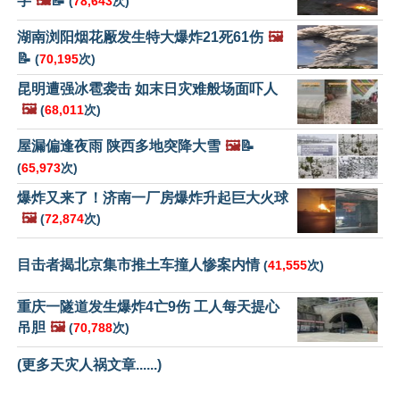
字
🖼️
📝
(
78,643
次)
湖南浏阳烟花厰发生特大爆炸21死61伤
🖼️
📝
(
70,195
次)
昆明遭强冰雹袭击 如末日灾难般场面吓人
🖼️
(
68,011
次)
屋漏偏逢夜雨 陕西多地突降大雪
🖼️
📝
(
65,973
次)
爆炸又来了！济南一厂房爆炸升起巨大火球
🖼️
(
72,874
次)
目击者揭北京集市推土车撞人惨案内情
(
41,555
次)
重庆一隧道发生爆炸4亡9伤 工人每天提心
吊胆
🖼️
(
70,788
次)
(更多天灾人祸文章......)