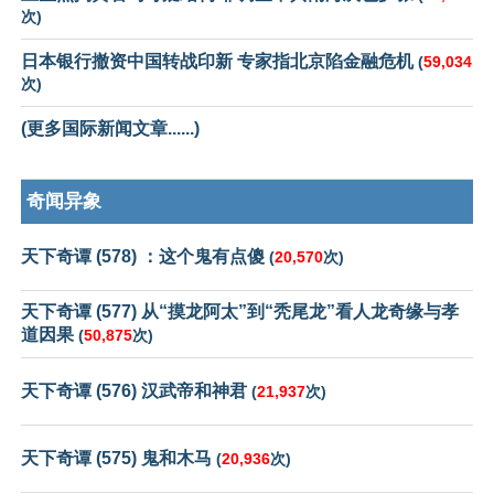
次)
日本银行撤资中国转战印新 专家指北京陷金融危机
(
59,034
次)
(更多国际新闻文章......)
奇闻异象
天下奇谭 (578) ：这个鬼有点傻
(
20,570
次)
天下奇谭 (577) 从“摸龙阿太”到“秃尾龙”看人龙奇缘与孝
道因果
(
50,875
次)
天下奇谭 (576) 汉武帝和神君
(
21,937
次)
天下奇谭 (575) 鬼和木马
(
20,936
次)