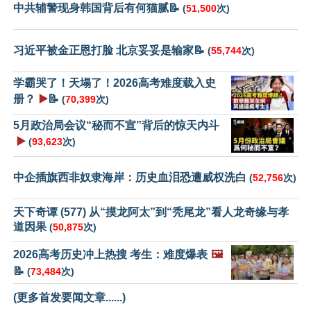
中共辅警现身韩国背后有何猫腻📝
(
51,500
次)
习近平被金正恩打脸 北京妥妥是输家📝
(
55,744
次)
学霸哭了！天塌了！2026高考难度载入史
册？
▶️
📝
(
70,399
次)
5月政治局会议“秘而不宣”背后的惊天内斗
▶️
(
93,623
次)
中企插旗西非奴隶海岸：历史血泪恐遭威权洗白
(
52,756
次)
天下奇谭 (577) 从“摸龙阿太”到“秃尾龙”看人龙奇缘与孝
道因果
(
50,875
次)
2026高考历史冲上热搜 考生：难度爆表
🖼️
📝
(
73,484
次)
(更多首发要闻文章......)