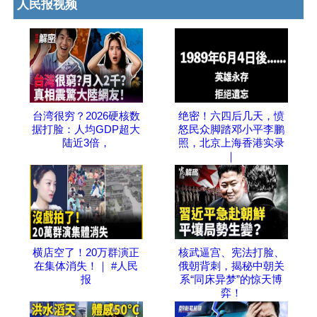
人民报视频
台湾很穷？2026硬核数
绝密！六四后几天，愤
据打脸：人均GDP超大
怒民众脚踏邓小平李鹏
陆近3倍，
照，北京上海香港实录
｜
横店空了！20万群演正
核武逼宫、宪法打脸、
在集体消失！｜ #人民
俄朝背刺，揭秘中朝关
报
系“同床异梦”的惊天博
弈！