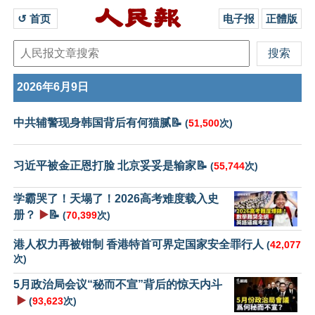
↺ 首页 
电子报
正體版
2026年6月9日
中共辅警现身韩国背后有何猫腻📝
(
51,500
次)
习近平被金正恩打脸 北京妥妥是输家📝
(
55,744
次)
学霸哭了！天塌了！2026高考难度载入史
册？
▶️
📝
(
70,399
次)
港人权力再被钳制 香港特首可界定国家安全罪行人
(
42,077
次)
5月政治局会议“秘而不宣”背后的惊天内斗
▶️
(
93,623
次)