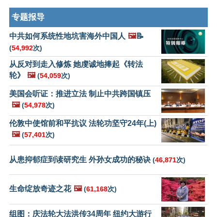
专题报导
中共如何系统性地坑害海外中国人
🖼️
📝
(
54,992
次)
从反对到走入修炼 她虔诚地捧起《转法
轮》
🖼️
(
54,059
次)
美国会听证：推进立法 制止中共跨国镇压
🖼️
(
54,978
次)
伦敦中使馆前和平抗议 法轮功坚守24年(上)
🖼️
(
57,401
次)
从患抑郁症到读研究生 外孙女成功的秘诀
(
46,871
次)
生命绽放奇迹之花
🖼️
(
61,168
次)
组图：庆法轮大法洪传34周年 纽约大游行