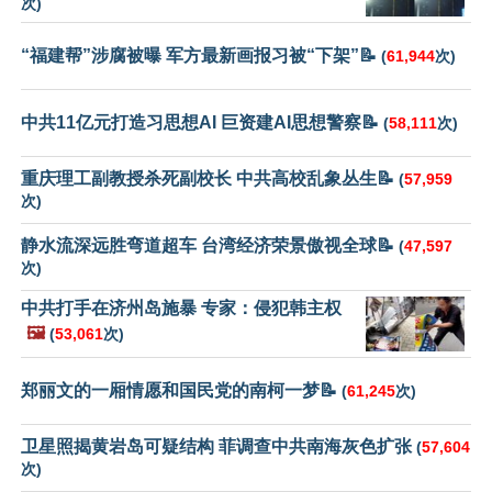
次)
“福建帮”涉腐被曝 军方最新画报习被“下架”📝
(
61,944
次)
中共11亿元打造习思想AI 巨资建AI思想警察📝
(
58,111
次)
重庆理工副教授杀死副校长 中共高校乱象丛生📝
(
57,959
次)
静水流深远胜弯道超车 台湾经济荣景傲视全球📝
(
47,597
次)
中共打手在济州岛施暴 专家：侵犯韩主权
🖼️
(
53,061
次)
郑丽文的一厢情愿和国民党的南柯一梦📝
(
61,245
次)
卫星照揭黄岩岛可疑结构 菲调查中共南海灰色扩张
(
57,604
次)