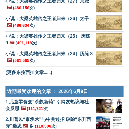
小说：大梁英雄传之王者归来（27）京城
🖼️
(
486,156
次)
小说：大梁英雄传之王者归来（26）太子
🖼️
(
486,634
次)
小说：大梁英雄传之王者归来（25） 历练
9
🖼️
(
491,118
次)
小说：大梁英雄传之王者归来（24）历练 8
🖼️
(
561,565
次)
(更多东拉西扯文章......)
近期最受欢迎的文章 ：
2026年6月9日
1.儿童零食变“杀蚁新药” 引网友热议与社
会反思
🖼️
(
111,721
次)
2.川普以“奉承术”与中共过招 破除“东升西
降”迷思
🖼️
📝
(
110,306
次)