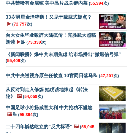
中共禁稀有金属镓 美中晶片战关键内幕
(
55,394
次)
33岁男星金泽猝逝！又见于朦胧式疑点？
▶️
(
72,757
次)
台大女生毕业致辞大陆疯传！完胜武大照稿
朗读
▶️
📝
(
73,339
次)
《新闻联播》爆中共末期焦虑 给市场播出“撤退信号弹”
(
55,409
次)
中共中央巡视办原主任被查 10官同日落马📝
(
47,201
次)
从反对到走入修炼 她虔诚地捧起《转法
轮》
🖼️
(
54,059
次)
中国足球小将扬威意大利 中共抢功不尴尬
🖼️
📝
(
95,394
次)
二十四年巍然屹立的“反共标语”
🖼️
(
58,045