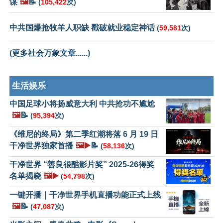
谋
🖼️
📝
(
105,422
次)
中共国爆抢牧羊人职缺 戳破就业稳定神话
(
59,581
次)
(更多社会万象文章......)
生活娱乐
中国足球小将扬威意大利 中共抢功不尴尬
🖼️
📝
(
95,394
次)
《维尼的终局》第二季红潮将落 6 月 19 日
干净世界独家首播
🖼️▶️
📝
(
58,136
次)
干净世界 “善良很酷影片奖” 2025-26得奖
名单揭晓
🖼️▶️
(
54,798
次)
一键开播｜干净世界手机直播功能正式上线
🖼️
📝
(
47,087
次)