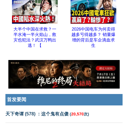
大半个中国在求救？一
2026中国电车为何卖得
半水淹一半火焰山，救
越多亏得越多？ 销量爆
灾也犯法？武汉万鸭出
增的背后是车企滴血求
逃！ 【
生
首发要闻
天下奇谭 (578) ：这个鬼有点傻
(
20,570
次)