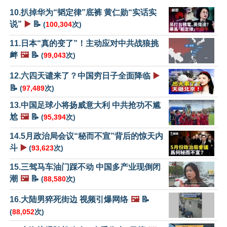
10.扒掉华为“韬定律”底裤 黄仁勋“实话实
说”
▶️
📝
(
100,304
次)
11.日本“真的变了”！主动应对中共战狼挑
衅
🖼️
📝
(
99,043
次)
12.六四天谴来了？中国穷日子全面降临
▶️
📝
(
97,489
次)
13.中国足球小将扬威意大利 中共抢功不尴
尬
🖼️
📝
(
95,394
次)
14.5月政治局会议“秘而不宣”背后的惊天内
斗
▶️
(
93,623
次)
15.三驾马车油门踩不动 中国多产业现倒闭
潮
🖼️
📝
(
88,580
次)
16.大陆男猝死街边 视频引爆网络
🖼️
📝
(
88,052
次)