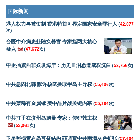
国际新闻
港人权力再被钳制 香港特首可界定国家安全罪行人
(
42,077
次)
台医中介病患赴陆换器官 专家指两大核心
疑点
🖼️
(
47,672
次)
中企插旗西非奴隶海岸：历史血泪恐遭威权洗白
(
52,756
次)
中共急固北韩 默许核武换取半岛主导权
(
55,406
次)
中共禁稀有金属镓 美中晶片战关键内幕
(
55,394
次)
中共打手在济州岛施暴 专家：侵犯韩主权
🖼️
(
53,061
次)
卫星照揭黄岩岛可疑结构 菲调查中共南海灰色扩张
(
57,604