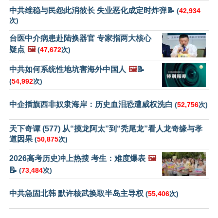
中共维稳与民怨此消彼长 失业恶化成定时炸弹📝
(
42,934
次)
台医中介病患赴陆换器官 专家指两大核心
疑点
🖼️
(
47,672
次)
中共如何系统性地坑害海外中国人
🖼️
📝
(
54,992
次)
中企插旗西非奴隶海岸：历史血泪恐遭威权洗白
(
52,756
次)
天下奇谭 (577) 从“摸龙阿太”到“秃尾龙”看人龙奇缘与孝
道因果
(
50,875
次)
2026高考历史冲上热搜 考生：难度爆表
🖼️
📝
(
73,484
次)
中共急固北韩 默许核武换取半岛主导权
(
55,406
次)