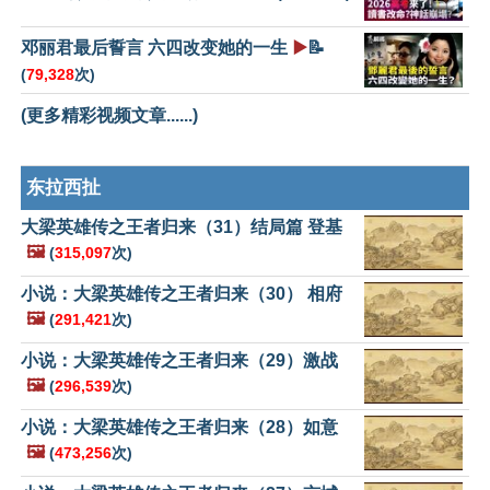
邓丽君最后誓言 六四改变她的一生
▶️
📝
(
79,328
次)
(更多精彩视频文章......)
东拉西扯
大梁英雄传之王者归来（31）结局篇 登基
🖼️
(
315,097
次)
小说：大梁英雄传之王者归来（30） 相府
🖼️
(
291,421
次)
小说：大梁英雄传之王者归来（29）激战
🖼️
(
296,539
次)
小说：大梁英雄传之王者归来（28）如意
🖼️
(
473,256
次)