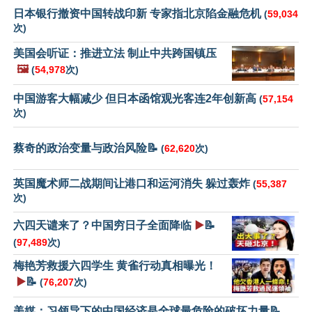
日本银行撤资中国转战印新 专家指北京陷金融危机
(
59,034
次)
美国会听证：推进立法 制止中共跨国镇压
🖼️
(
54,978
次)
中国游客大幅减少 但日本函馆观光客连2年创新高
(
57,154
次)
蔡奇的政治变量与政治风险📝
(
62,620
次)
英国魔术师二战期间让港口和运河消失 躲过轰炸
(
55,387
次)
六四天谴来了？中国穷日子全面降临
▶️
📝
(
97,489
次)
梅艳芳救援六四学生 黄雀行动真相曝光！
▶️
📝
(
76,207
次)
美媒：习领导下的中国经济是全球最危险的破坏力量📝