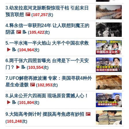
3.幼发拉底河龙脉断裂惊现干枯 引起末日
预言联想
🖼️
(
107,257
次)
4.释永信一审获刑24年 让人联想到魔王的
阴谋
🖼️
📝
(
105,422
次)
5.一半水淹一半火焰山 大半个中国在求救
▶️
📝
(
104,964
次)
6.两千张六四照首曝光 台湾是下一个天安
门？
▶️
📝
(
103,554
次)
7.UFO解密再掀波澜 专家：美国寻获4种外
星生命遗骸
🖼️
(
102,953
次)
8.从未公开六四画面 现场原音震撼人心！
▶️
📝
(
101,804
次)
9.大陆高考倒计时 摆脱高考焦虑有妙招
🖼️
(
101,248
次)