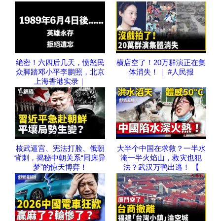
绝密！六四后几天，愤怒民
横店空了！20万群演正在集
众脚踏邓小平李鹏照，北京
体消失！｜ #人民报
上海香港实录｜
核武逼宫、宪法打脸、俄朝
大半个中国在求救？一半水
背刺，揭秘中朝关系“同床异
淹一半火焰山，救灾也犯
梦”的惊天博弈！
法？武汉万鸭出逃！ 【