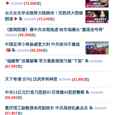
▶️
(
72,666
次)
2026/6/9
台大女生毕业致辞大陆疯传！完胜武大照稿
朗读
▶️
📝
(
73,249
次)
2026/6/9
《新闻联播》爆中共末期焦虑 给市场播出“撤退信号弹”
(
55,358
次)
2026/6/8
中国足球小将扬威意大利 中共抢功不尴尬
🖼️
📝
(
95,256
次)
2026/6/8
“福建帮”涉腐被曝 军方最新画报习被“下架” 📝
2026/6/8
(
61,893
次)
天下奇谭 (576) 汉武帝和神君
(
21,892
次)
2026/6/8
中共11亿元打造习思想AI 巨资建AI思想警察 📝
2026/6/8
(
58,060
次)
重庆理工副教授杀死副校长 中共高校乱象丛生 📝
2026/6/8
(
57,907
次)