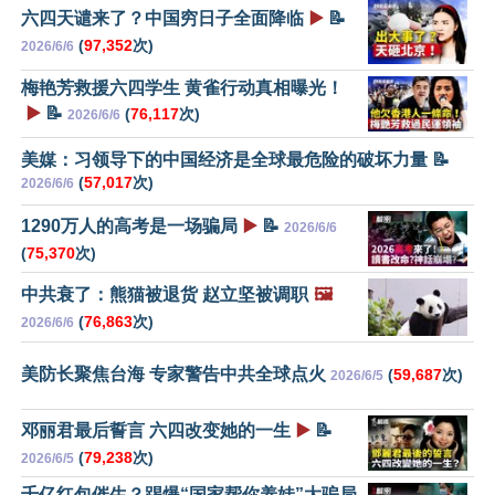
六四天谴来了？中国穷日子全面降临
▶️
📝
(
97,352
次)
2026/6/6
梅艳芳救援六四学生 黄雀行动真相曝光！
▶️
📝
(
76,117
次)
2026/6/6
美媒：习领导下的中国经济是全球最危险的破坏力量 📝
(
57,017
次)
2026/6/6
1290万人的高考是一场骗局
▶️
📝
2026/6/6
(
75,370
次)
中共衰了：熊猫被退货 赵立坚被调职
🖼️
(
76,863
次)
2026/6/6
美防长聚焦台海 专家警告中共全球点火
(
59,687
次)
2026/6/5
邓丽君最后誓言 六四改变她的一生
▶️
📝
(
79,238
次)
2026/6/5
千亿红包催生？踢爆“国家帮你养娃”大骗局