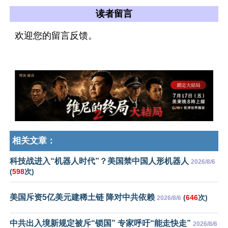
读者留言
欢迎您的留言反馈。
相关文章：
科技战进入“机器人时代”？美国禁中国人形机器人
2026/8/6
(
598
次)
美国斥资5亿美元建稀土链 降对中共依赖
(
646
次)
2026/8/6
中共出入境新规定被斥“锁国” 专家呼吁“能走快走”
2026/8/6