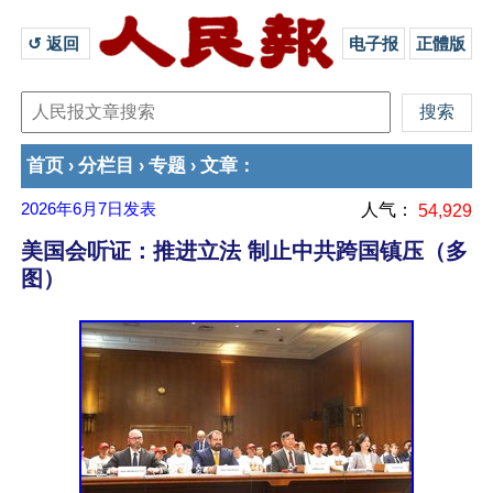
↺ 返回 
电子报
正體版
首页
分栏目
专题
文章
›
›
›
：
2026年6月7日
发表
人气：
54,929
美国会听证：推进立法 制止中共跨国镇压（多
图）