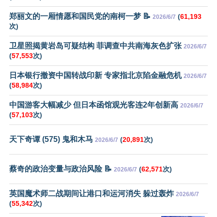
郑丽文的一厢情愿和国民党的南柯一梦 📝
(
61,193
2026/6/7
次)
卫星照揭黄岩岛可疑结构 菲调查中共南海灰色扩张
2026/6/7
(
57,553
次)
日本银行撤资中国转战印新 专家指北京陷金融危机
2026/6/7
(
58,984
次)
中国游客大幅减少 但日本函馆观光客连2年创新高
2026/6/7
(
57,103
次)
天下奇谭 (575) 鬼和木马
(
20,891
次)
2026/6/7
蔡奇的政治变量与政治风险 📝
(
62,571
次)
2026/6/7
英国魔术师二战期间让港口和运河消失 躲过轰炸
2026/6/7
(
55,342
次)