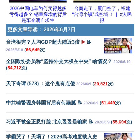
2026中国电车为何卖得越多
台商走了，厦门空了，福建
亏得越多？ 销量爆增的背后
“台湾小镇”成空城 ！｜ #人民
是车企滴血求生
报
更多文章导读：
2026年6月7日
台湾很穷？人均GDP超大陆近3倍
▶️
📝
(
66,649
次)
2026/6/10
全国政协委员称“坚持外交大权在中央” 啥情况？
2026/6/10
(
54,712
次)
天下奇谭 (578) ：这个鬼有点傻
(
20,521
次)
2026/6/9
中共辅警现身韩国背后有何猫腻 📝
(
51,449
次)
2026/6/9
习近平被金正恩打脸 北京妥妥是输家 📝
(
55,694
次)
2026/6/9
学霸哭了！天塌了！2026高考难度载入史