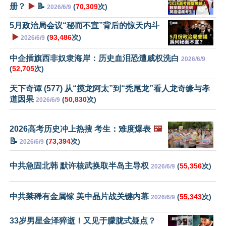
册？
▶️
📝
(
70,309
次)
2026/6/9
5月政治局会议“秘而不宣”背后的惊天内斗
▶️
(
93,486
次)
2026/6/9
中企插旗西非奴隶海岸：历史血泪恐遭威权洗白
2026/6/9
(
52,705
次)
天下奇谭 (577) 从“摸龙阿太”到“秃尾龙”看人龙奇缘与孝
道因果
(
50,830
次)
2026/6/9
2026高考历史冲上热搜 考生：难度爆表
🖼️
📝
(
73,394
次)
2026/6/9
中共急固北韩 默许核武换取半岛主导权
(
55,356
次)
2026/6/9
中共禁稀有金属镓 美中晶片战关键内幕
(
55,343
次)
2026/6/9
33岁男星金泽猝逝！又见于朦胧式疑点？