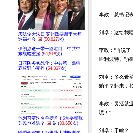
李政：总书记表
刘卓：这给我噎
庆法轮大法日 宾州政要谢李大师
造福社会
🖼️
(
50,827
次)
伊朗渗透一带一路港口：中共中
李政：“再说了
东战略重挫 (
54,918
次)
哈利波特。“招
日菲防务实战化：中共第一岛链
霸权野心受挫 (
54,337
次)
刘卓：多么希
躺平？起来，拉
李政：灵活就
呢！”

他列习清洗名单榜首！6常委和张
升民也难逃？
🖼️
📝 (
83,658
次)
刘卓：干啥？

陆委会震怒！台媒赴大陆听训名