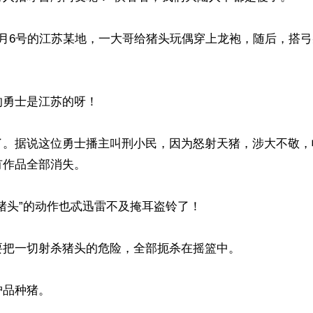
5月6号的江苏某地，一大哥给猪头玩偶穿上龙袍，随后，搭


勇士是江苏的呀！

了。据说这位勇士播主叫刑小民，因为怒射天猪，涉大不敬，
作品全部消失。

猪头”的动作也忒迅雷不及掩耳盗铃了！

把一切射杀猪头的危险，全部扼杀在摇篮中。

品种猪。
