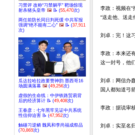
习禁评 改称“习禁躺平” 靶场惊现
李政：视频在“
射杀猪头皇帝
🖼️
📝 (
55,470
次)
“送走他、送走他
两任前防长同日判死缓 中共军报
强调“绝不能有二心”
🖼️
📝 (
37,911
次)
刘卓：完！这习
李政：本来还
这一封号，他们
刘卓：网信办
瓜达拉哈拉政要赞神韵 墨西哥16
场圆满落幕
🖼️
(
49,256
次)
国人都知道弓箭
虚假的生命线：中伊铁路贸易背
后的经济算计 📝 (
49,408
次)
李政：据说审核
王春彦：七年黑牢见证中共系统
性信仰迫害 📝 (
47,952
次)
触碰习逆鳞 魏凤和李尚福成祭品
刘卓：实至名归
(
70,869
次)