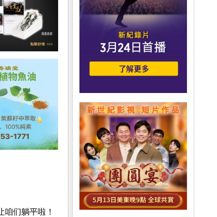
咱们躺平啦！
