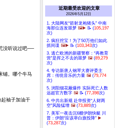
近期最受欢迎的文章
2026年5月12日
1. 大陆网友“箭射龙袍猪头” 中南
海那位连发噩梦
🖼️▶️
📝 (
105,197
次)
2. 疯狂挖宝！为了50万他们如此
抓间谍
🖼️▶️
📝 (
103,343
次)
咒没听说过吧──
3. 逃亡欧洲的新疆警察：“再教育
营”是挥之不去的噩梦
🖼️
(
89,279
次)
4. 专访新唐人钢琴大赛评委主
床铺。哪个牛马
席：传统音乐的力量
🖼️
(
79,774
次)
5. 浏阳烟花厰爆炸 实际死亡人数
远超官方数字
🖼️
📝 (
77,398
次)
撸起袖子加油干
6. 中共出新规 赴华投资“人财两
空”风险猛增
🖼️
(
73,889
次)
7. 美军一夜击沉6艘伊朗快艇 川
普：伊朗“应该举白旗投降”
▶️
(
73,287
次)