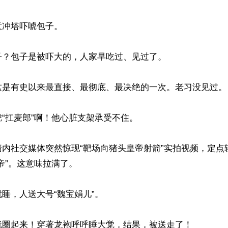
冲塔吓唬包子。

？包子是被吓大的，人家早吃过、见过了。

这是有史以来最直接、最彻底、最决绝的一次。老习没见过。

“扛麦郎”啊！他心脏支架承受不住。

墙内社交媒体突然惊现“靶场向猪头皇帝射箭”实拍视频，定点
帝”。这意味拉满了。

睡，人送大号“魏宝娟儿”。

就圈起来！穿著龙袍呼呼睡大觉，结果，被送走了！
