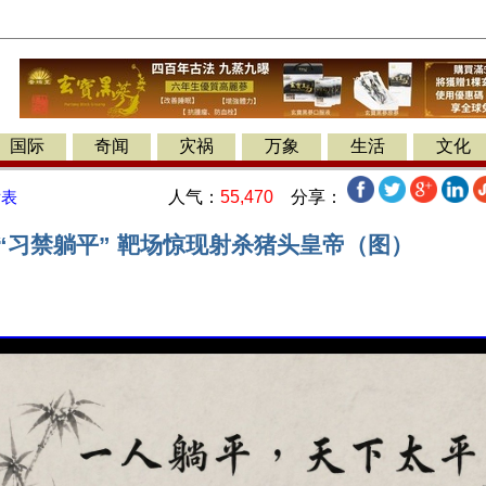
国际
奇闻
灾祸
万象
生活
文化
人气：
55,470
分享：
发表
“习禁躺平” 靶场惊现射杀猪头皇帝（图）