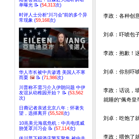
单曝光 📝 (
54,313
次)
时评人士分析“川习会”前的多个异
李政：各种创意
常现象 (
59,168
次)
刘卓：吓唬包子
李政：抱歉！
刘卓：你别吓唬
华人市长被中共渗透 美国人不寒
而栗
🖼️
📝 (
71,986
次)
川普称不需习介入伊朗问题 中伊
李政：话说，
友谊从幼稚园开始？ 📝 (
53,562
次)
就睡的“佩奇皇
日裔记者亲述北京八年：怀著失
望，选择离开 (
55,528
次)
刘卓：吃饱了就
10兆美元海底危机：中共电缆威
胁笼罩川习会 📝 (
57,114
次)
李政：喂饱了
传川普下榻酒店警车聚集 被中共