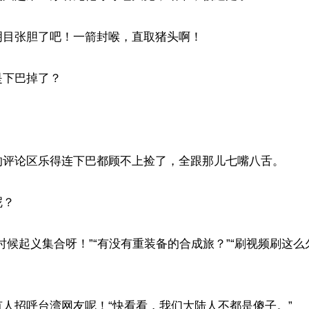
目张胆了吧！一箭封喉，直取猪头啊！

下巴掉了？



的评论区乐得连下巴都顾不上捡了，全跟那儿七嘴八舌。

？

时候起义集合呀！”“有没有重装备的合成旅？”“刷视频刷这
人招呼台湾网友呢！“快看看，我们大陆人不都是傻子。”
