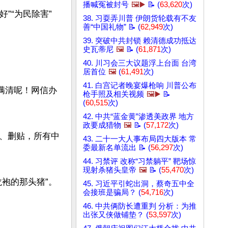
播喊冤被封号
🖼️▶️
📝 (
63,620
次)
”“为民除害”
38. 习耍弄川普 伊朗货轮载有不友
善“中国礼物” 📝 (
62,949
次)
39. 突破中共封锁 赖清德成功抵达
史瓦蒂尼
🖼️
📝 (
61,871
次)
40. 川习会三大议题浮上台面 台湾
居首位
🖼️
(
61,491
次)
41. 白宫记者晚宴爆枪响 川普公布
满清呢！网信办
枪手照及相关视频
🖼️▶️
📝
(
60,515
次)
42. 中共“蓝金黄”渗透美政界 地方
政要成猎物
🖼️
📝 (
57,172
次)
、删贴，所有中
43. 二十一大人事布局四大版本 常
委最新名单流出 📝 (
56,297
次)
44. 习禁评 改称“习禁躺平” 靶场惊
现射杀猪头皇帝
🖼️
📝 (
55,470
次)
的那头猪”。

45. 习近平引蛇出洞，蔡奇五中全
会接班是骗局？ (
54,716
次)
46. 中共俩防长遭重判 分析：为推
出张又侠做铺垫？ (
53,597
次)