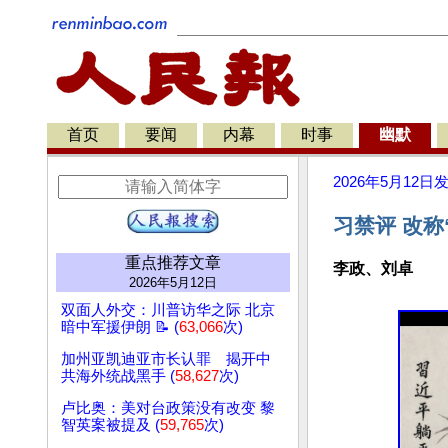
首页
要闻
内幕
时事
幽默
2026年5月12日
习禁评 改称
重点推荐文章
李政、刘卓
2026年5月12日
双面人外交：川普访华之际 北京
暗中军援伊朗 📝 (
63,066
次)
加州亚凯迪亚市长认罪 揭开中
共海外统战黑手 (
58,627
次)
卢比奥：美对台政策没有改变 黎
智英案被提及 (
59,765
次)