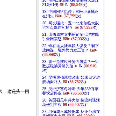
18. 湖南浏阳烟花厰发生特大爆炸
21死61伤
🖼️
📝 (
68,949
次)
19. 中国网络热传：90%小县城正
在消失
🖼️▶️
(
67,759
次)
20. 网友猛批：五一北京如临大敌
谁将点燃炸药桶？
🖼️
(
67,382
次)
21. 山西原村支书用铲车活埋村民
引全网震怒
🖼️▶️
(
67,002
次)
22. 谁在逼大陆年轻人谋反？躺平
成间谍，境外势力发工资？
🖼️▶️
(
66,998
次)
23. 躺平是被境外势力蛊惑？一组
数据狠抽党魁的脸
▶️
📝 (
66,910
次)
24. 昆明遭强冰雹袭击 如末日灾难
般场面吓人
🖼️
(
66,752
次)
25. 受经济寒冬冲击 去年339万家
么久，这是头一回
餐饮店停业
🖼️▶️
(
66,569
次)
26. 英国召见中共大使 抗议间谍活
动侵犯主权
🖼️
(
66,407
次)
27. 习偷鸡不成蚀把米 反令台湾在