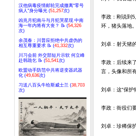
汉他病毒疫情邮轮完成撤离“零号
病人”身分曝光 (
51,257
次)
李政：刚说到
凶兆月犯南斗与月犯哭星现 中南
环，猪头落地。
海一年内将有大丧？ 📝 (
54,326
次)
余茂春：川普应拒绝中共虚伪的
刘卓：射天猪的
相互尊重要求 📝 (
41,332
次)
川习会前 外交部短片示软 何立峰
赴韩跪乞 📝 (
51,541
次)
李政：后续来
欧盟动手防范中共将逆变器武器
言，头像和所有
化 (
49,636
次)
习送八百头牛给斯威士兰 (
38,703
刘卓：这“保护
次)
李政：衙役们要
刘卓：珍稀保护