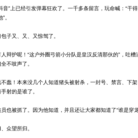
抖音”上已经引发弹幕狂欢了。一千多条留言，玩命喊：“干得好
”。

包子又、又、又惊驾了。

有人辩护呢！“这户外圈弓箭小分队是皇汉反清那伙的”，吐槽
全不吱声了。

蠢不蠢！本来没几个人知道猪头被射杀，一封号、禁言、下架
手射的是谁了。

员也被抓了。因为他知道，并且还让大家都知道了“谁是穿龙袍
、众望所归。
