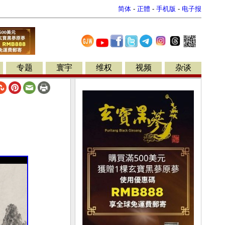
简体
-
正體
-
手机版
-
电子报
专题
寰宇
维权
视频
杂谈