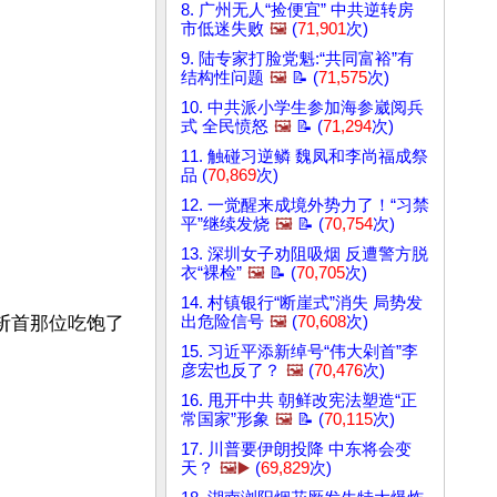
8. 广州无人“捡便宜” 中共逆转房
市低迷失败
🖼️
(
71,901
次)
9. 陆专家打脸党魁:“共同富裕”有
结构性问题
🖼️
📝 (
71,575
次)
10. 中共派小学生参加海参崴阅兵
式 全民愤怒
🖼️
📝 (
71,294
次)
11. 触碰习逆鳞 魏凤和李尚福成祭
品 (
70,869
次)
12. 一觉醒来成境外势力了！“习禁
平”继续发烧
🖼️
📝 (
70,754
次)
13. 深圳女子劝阻吸烟 反遭警方脱
衣“裸检”
🖼️
📝 (
70,705
次)
14. 村镇银行“断崖式”消失 局势发
斩首那位吃饱了
出危险信号
🖼️
(
70,608
次)
15. 习近平添新绰号“伟大剁首”李
彦宏也反了？
🖼️
(
70,476
次)
16. 甩开中共 朝鲜改宪法塑造“正
常国家”形象
🖼️
📝 (
70,115
次)
17. 川普要伊朗投降 中东将会变
天？
🖼️▶️
(
69,829
次)