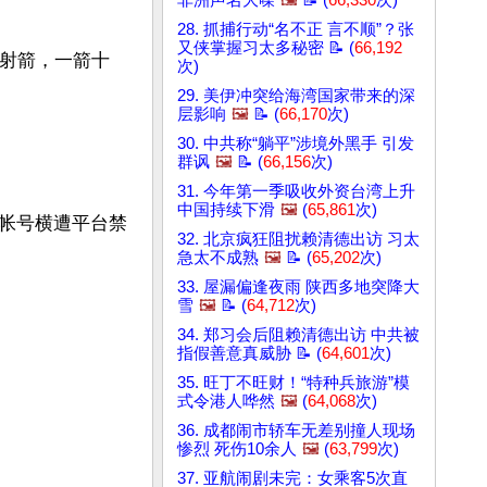
非洲声名大噪
🖼️
📝 (
66,330
次)
28. 抓捕行动“名不正 言不顺”？张
又侠掌握习太多秘密 📝 (
66,192
弓射箭，一箭十
次)
29. 美伊冲突给海湾国家带来的深
层影响
🖼️
📝 (
66,170
次)
30. 中共称“躺平”涉境外黑手 引发
群讽
🖼️
📝 (
66,156
次)
31. 今年第一季吸收外资台湾上升
中国持续下滑
🖼️
(
65,861
次)
帐号横遭平台禁
32. 北京疯狂阻扰赖清德出访 习太
急太不成熟
🖼️
📝 (
65,202
次)
33. 屋漏偏逢夜雨 陕西多地突降大
雪
🖼️
📝 (
64,712
次)
34. 郑习会后阻赖清德出访 中共被
指假善意真威胁 📝 (
64,601
次)
35. 旺丁不旺财！“特种兵旅游”模
式令港人哗然
🖼️
(
64,068
次)
36. 成都闹市轿车无差别撞人现场
惨烈 死伤10余人
🖼️
(
63,799
次)
37. 亚航闹剧未完：女乘客5次直