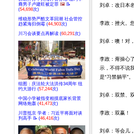
裔男子卢建旺被定罪
🖼️
📝
刘卓：改日本名
(
54,698
次)
维稳形势严酷文革回潮 社会管控
李政：挫火。您
趋紧海归倒霉 (
44,903
次)
川习会谈要点再解读 (
60,291
次)
刘卓：噢！对，字
李政：甭操心
示，不得不说我
是“习禁躺平”。

组图：庆法轮大法洪传34周年 纽
约大游行 (
57,244
次)
刘卓：双禁、双
中国小学被指变相摸底家长背景
网络炮轰 (
41,473
次)
李政：双赢！

川普抵京 学者：习近平将面对谈
判高手 📝 (
46,416
次)
刘卓：等会儿，