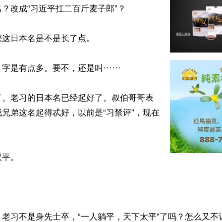
？改成“习近平扛二百斤麦子郎”？

这日本名是不是长了点。

是有点多。要不，还是叫······

了。老习的日本名已经起好了。叔伯哥哥表
兄弟这名起得忒好，以前是“习禁评”，现在
平。

老习不是身先士卒，“一人躺平，天下太平”了吗？怎么又不让