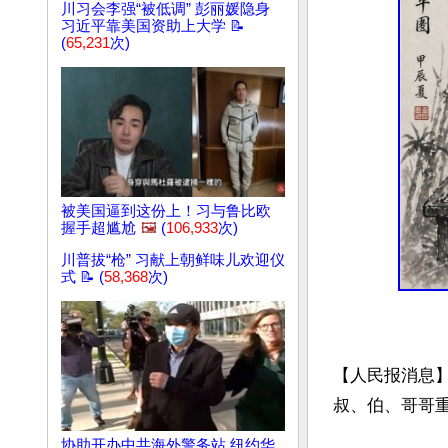
川习会李强“被低调” 彭丽媛隐身
习近平靠美国资助上大学 📝
(
65,231
次)
被美国逼到这份上！习与鲁比欧
握手超尴尬
🖼️
(
106,933
次)
川普拔“枪” 习献上朝鲜味儿欢迎仪
式 📝 (
58,368
次)
【人民报消息
叔、伯、哥哥重
协助开办中共海外警务站 纽约华