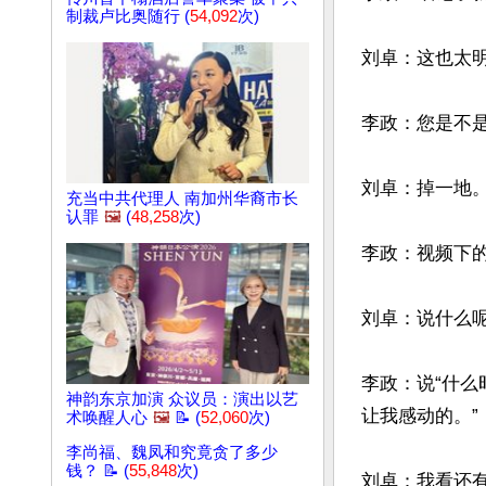
制裁卢比奥随行 (
54,092
次)
刘卓：这也太明
李政：您是不是
刘卓：掉一地。
充当中共代理人 南加州华裔市长
认罪
🖼️
(
48,258
次)
李政：视频下
刘卓：说什么呢
李政：说“什么
神韵东京加演 众议员：演出以艺
让我感动的。”

术唤醒人心
🖼️
📝 (
52,060
次)
李尚福、魏凤和究竟贪了多少
钱？ 📝 (
55,848
次)
刘卓：我看还有