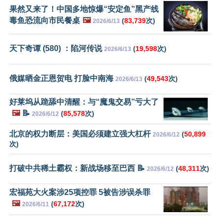
果然又来了！中国多地惊爆“安定鱼”黑产线
毒鱼恐流向市民餐桌
🖼️
(
83,739
次)
2026/6/13
天下奇谭 (580) ：陷河传说
(
19,598
次)
2026/6/13
俄媒晒金正恩贺电 打脸中南海
(
49,543
次)
2026/6/13
好莱坞从跪舔中清醒：与“魔鬼交易”亏大了
🖼️
📝
(
85,578
次)
2026/6/12
北京的权力断层：美国必须建立强大杠杆
(
50,899
2026/6/12
次)
打破中共稀土霸权：新战场移至巴西 📝
(
48,311
次)
2026/6/12
宏福苑大火案涉25项控罪 5被告涉误杀罪
🖼️
(
67,172
次)
2026/6/11