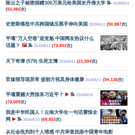
陈云之子秘密捐赠300万美元给美国史丹佛大学 📝
2026/6/11
(
52,460
次)
史密斯痛批中共跨国镇压黑手伸向美国
(
50,987
次)
2026/6/11
平壤“万人空巷”迎党魁 中国网友热议什么
话题？
🖼️
📝
(
72,952
次)
2026/6/11
天下奇谭 (579) 生死文簿
(
21,504
次)
2026/6/11
官媒报导现异常 提朝方祝其身体健康
(
54,136
次)
2026/6/11
平壤震撼大秀惊呆习近平？
▶️
📝
2026/6/10
(
73,009
次)
我是中华民国人！云南大学生一句话震惊全
网
▶️
📝
(
69,953
次)
2026/6/10
从社会批判到个人情感 中共审查扭曲中国青年电影