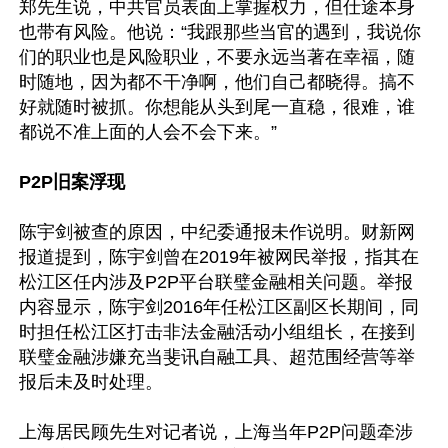
郑先生说，中共官员表面上掌握权力，但仕途本身
也带有风险。他说：“我跟那些当官的遇到，我说你
们的职业也是风险职业，不要永远当著在幸福，随
时随地，因为都不干净啊，他们自己都晓得。搞不
好就随时被抓。你想能从头到尾一直稳，很难，谁
都说不准上面的人会不会下来。”

P2P旧案浮现
陈宇剑被查的原因，中纪委通报未作说明。财新网
报道提到，陈宇剑曾在2019年被网民举报，指其在
松江区任内涉及P2P平台联璧金融相关问题。举报
内容显示，陈宇剑2016年任松江区副区长期间，同
时担任松江区打击非法金融活动小组组长，在接到
联璧金融涉嫌充当斐讯自融工具、超范围经营等举
报后未及时处理。

上海居民顾先生对记者说，上海当年P2P问题牵涉