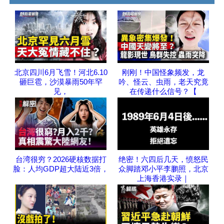
北京四川6月飞雪！河北6.10
刚刚！中国怪象频发，龙
砸巨雹，沙漠暴雨50年罕
吟、怪云、虫雨，老天究竟
见，
在传递什么信号？【
台湾很穷？2026硬核数据打
绝密！六四后几天，愤怒民
脸：人均GDP超大陆近3倍，
众脚踏邓小平李鹏照，北京
上海香港实录｜