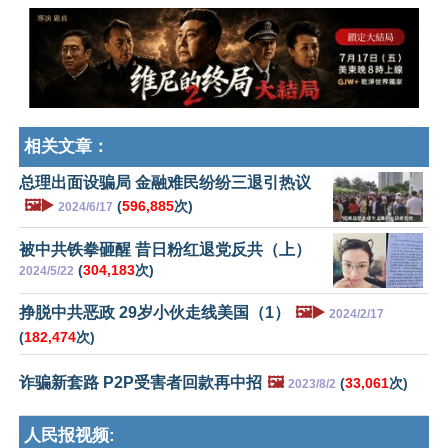
相关文章：
总理出面设骗局 金融难民纷纷三退引热议
🖼️▶️
(
596,885
次)
2024/6/17
被中共铁拳砸醒 昔日粉红退党反共（上）
(
304,183
次)
2024/5/22
挣脱中共恶政 29岁小伙走线美国（1）
🖼️▶️
2024/2/17
(
182,474
次)
诈骗新套路 P2P受害者回款再中招
🖼️
(
33,061
次)
2023/8/2
人民报视频: