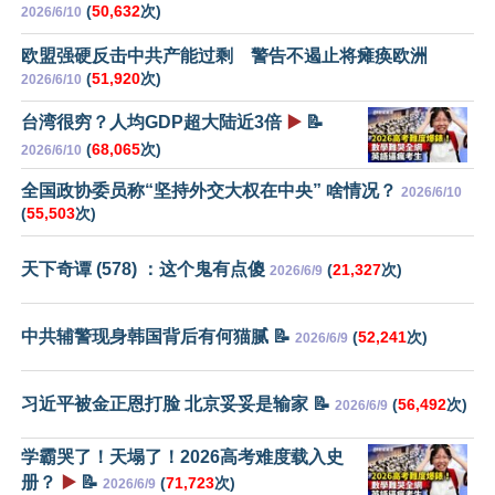
(
50,632
次)
2026/6/10
欧盟强硬反击中共产能过剩 警告不遏止将瘫痪欧洲
(
51,920
次)
2026/6/10
台湾很穷？人均GDP超大陆近3倍
▶️
📝
(
68,065
次)
2026/6/10
全国政协委员称“坚持外交大权在中央” 啥情况？
2026/6/10
(
55,503
次)
天下奇谭 (578) ：这个鬼有点傻
(
21,327
次)
2026/6/9
中共辅警现身韩国背后有何猫腻 📝
(
52,241
次)
2026/6/9
习近平被金正恩打脸 北京妥妥是输家 📝
(
56,492
次)
2026/6/9
学霸哭了！天塌了！2026高考难度载入史
册？
▶️
📝
(
71,723
次)
2026/6/9