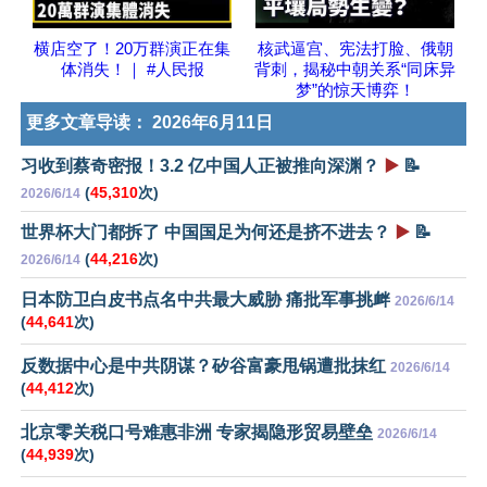
横店空了！20万群演正在集
核武逼宫、宪法打脸、俄朝
体消失！｜ #人民报
背刺，揭秘中朝关系“同床异
梦”的惊天博弈！
更多文章导读：
2026年6月11日
习收到蔡奇密报！3.2 亿中国人正被推向深渊？
▶️
📝
(
45,310
次)
2026/6/14
世界杯大门都拆了 中国国足为何还是挤不进去？
▶️
📝
(
44,216
次)
2026/6/14
日本防卫白皮书点名中共最大威胁 痛批军事挑衅
2026/6/14
(
44,641
次)
反数据中心是中共阴谋？矽谷富豪甩锅遭批抹红
2026/6/14
(
44,412
次)
北京零关税口号难惠非洲 专家揭隐形贸易壁垒
2026/6/14
(
44,939
次)