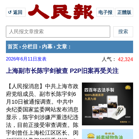
↺ 返回 
电子报
正體版
首页
分栏目
内幕
文章
›
›
›
：
2026年6月11日
发表
人气：
42,324
上海副市长陈宇剑被查 P2P旧案再受关注
【人民报消息】中共上海市政
府党组成员、副市长陈宇剑6
月10日被通报调查。中共中
央纪委国家监委网站发布消息
显示，陈宇剑涉嫌严重违纪违
法，目前正接受审查调查。陈
宇剑曾任上海松江区区长、闵