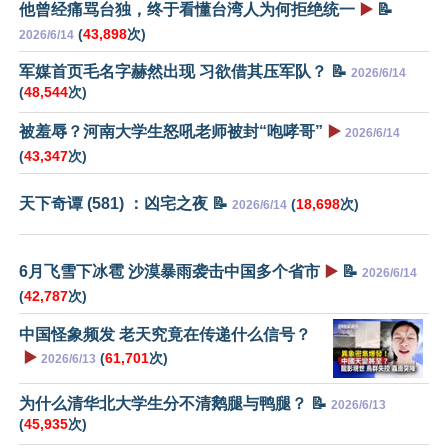
他曾经痛骂台独，终于看懂台湾人为何拒绝统一
▶️
📝
(
43,898
次)
2026/6/14
军媒首页毛名字赫然出现 习欲借其压军队？ 📝
2026/6/14
(
48,544
次)
被羞辱？河南大学生怒吼老师被封“咆哮哥”
▶️
2026/6/14
(
43,347
次)
天下奇谭 (581) ：凶宅之夜 📝
(
18,698
次)
2026/6/14
6月飞雪下冰雹 沙漠暴雨袭击中国多个省市
▶️
📝
2026/6/14
(
42,787
次)
中国怪象频发 老天究竟在传递什么信号？
▶️
(
61,701
次)
2026/6/13
为什么清华北大学生分不清鹅腿与鸭腿？ 📝
2026/6/13
(
45,935
次)