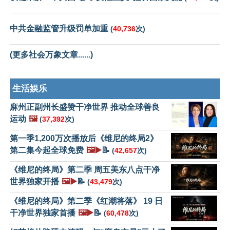
中共金融监管升级罚单加重
(
40,736
次)
(更多社会万象文章......)
生活娱乐
麻州正副州长盛赞干净世界 推动全球善良
运动
🖼️
(
37,392
次)
第一季1,200万次播放后《维尼的终局2》
第二集今起全球免费
🖼️▶️
📝
(
42,657
次)
《维尼的终局》第二季 周五美东八点干净
世界独家开播
🖼️▶️
📝
(
43,479
次)
《维尼的终局》第二季《红潮将落》 19 日
干净世界独家首播
🖼️▶️
📝
(
60,478
次)