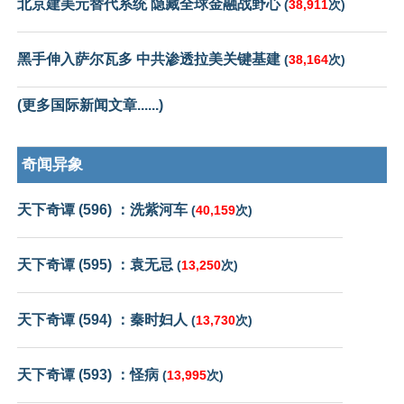
北京建美元替代系统 隐藏全球金融战野心
(
38,911
次)
黑手伸入萨尔瓦多 中共渗透拉美关键基建
(
38,164
次)
(更多国际新闻文章......)
奇闻异象
天下奇谭 (596) ：洗紫河车
(
40,159
次)
天下奇谭 (595) ：袁无忌
(
13,250
次)
天下奇谭 (594) ：秦时妇人
(
13,730
次)
天下奇谭 (593) ：怪病
(
13,995
次)