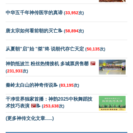
中华五千年神传医学的真谛
(
33,952
次)
唐太宗如何看前朝的灭亡📝
(
58,894
次)
从夏朝“启”始 “桀”终 说朝代存亡天定
(
50,135
次)
神韵抵波兰 粉丝热情接机 多城票房售罄
🖼️
(
231,933
次)
秦岭太白山的神奇传说📝
(
83,195
次)
干净世界独家首播：神韵2025中秋舞蹈技
术技巧表演
🖼️
📝
(
253,638
次)
(更多神传文化文章......)