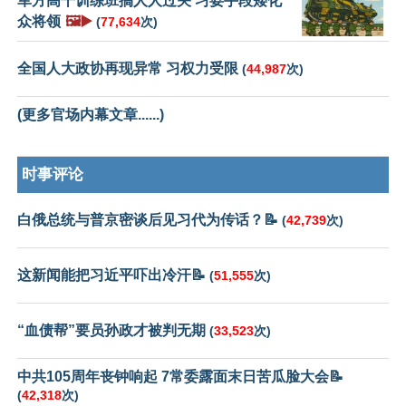
军方高干训练班搞人人过关 习耍手段矮化
众将领
🖼️▶️
(
77,634
次)
全国人大政协再现异常 习权力受限
(
44,987
次)
(更多官场内幕文章......)
时事评论
白俄总统与普京密谈后见习代为传话？📝
(
42,739
次)
这新闻能把习近平吓出冷汗📝
(
51,555
次)
“血债帮”要员孙政才被判无期
(
33,523
次)
中共105周年丧钟响起 7常委露面末日苦瓜脸大会📝
(
42,318
次)