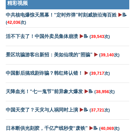
精彩视频
中共核电爆惊天黑幕！“定时炸弹”时刻威胁沿海百姓
▶️
📝
(
42,036
次)
活不下去了！中国外卖员集体崩溃
▶️
📝
(
39,543
次)
景区坑骗游客出新招：美如仙境的“照骗”
▶️
(
39,140
次)
中国影后搞戏剧诈骗？韩红终认错！
▶️
(
39,717
次)
天降血光！“七一鬼节”前异象大爆发
▶️
📝
(
38,956
次)
中国天变了？天灾与人祸同时上演
▶️
📝
(
37,721
次)
日本断供光刻胶，千亿产线秒变“废铁”
▶️
📝
(
40,069
次)