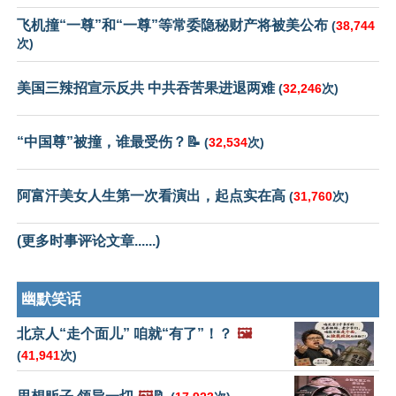
飞机撞“一尊”和“一尊”等常委隐秘财产将被美公布
(
38,744
次)
美国三辣招宣示反共 中共吞苦果进退两难
(
32,246
次)
“中国尊”被撞，谁最受伤？📝
(
32,534
次)
阿富汗美女人生第一次看演出，起点实在高
(
31,760
次)
(更多时事评论文章......)
幽默笑话
北京人“走个面儿” 咱就“有了”！？
🖼️
(
41,941
次)