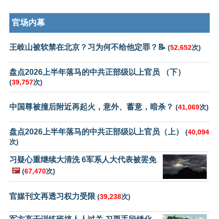
官场内幕
王岐山被软禁在北京？习为何不给他定罪？📝
(
52,652
次)
盘点2026上半年落马的中共正部级以上官员 （下）
(
39,757
次)
中国尊被撞后附近再起火，意外、蓄意，暗杀？
(
41,069
次)
盘点2026上半年落马的中共正部级以上官员（上）
(
40,094
次)
习疑心重继续大清洗 6军系人大代表被罢免
🖼️
(
67,470
次)
官媒刊文再透习权力受限
(
39,238
次)