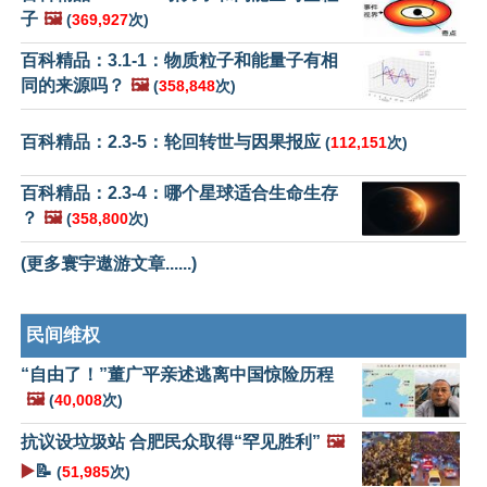
子
🖼️
(
369,927
次)
百科精品：3.1-1：物质粒子和能量子有相
同的来源吗？
🖼️
(
358,848
次)
百科精品：2.3-5：轮回转世与因果报应
(
112,151
次)
百科精品：2.3-4：哪个星球适合生命生存
？
🖼️
(
358,800
次)
(更多寰宇遨游文章......)
民间维权
“自由了！”董广平亲述逃离中国惊险历程
🖼️
(
40,008
次)
抗议设垃圾站 合肥民众取得“罕见胜利”
🖼️
▶️
📝
(
51,985
次)