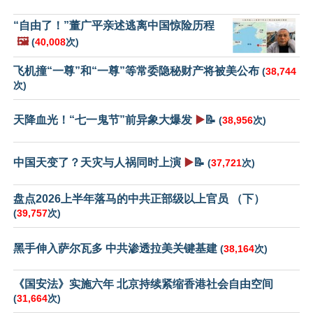
“自由了！”董广平亲述逃离中国惊险历程
🖼️
(
40,008
次)
飞机撞“一尊”和“一尊”等常委隐秘财产将被美公布
(
38,744
次)
天降血光！“七一鬼节”前异象大爆发
▶️
📝
(
38,956
次)
中国天变了？天灾与人祸同时上演
▶️
📝
(
37,721
次)
盘点2026上半年落马的中共正部级以上官员 （下）
(
39,757
次)
黑手伸入萨尔瓦多 中共渗透拉美关键基建
(
38,164
次)
《国安法》实施六年 北京持续紧缩香港社会自由空间
(
31,664
次)