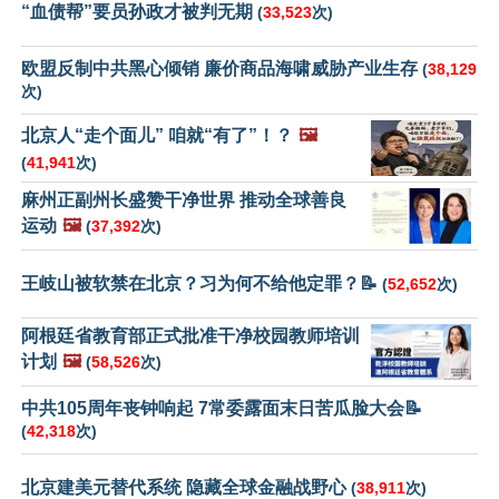
“血债帮”要员孙政才被判无期
(
33,523
次)
欧盟反制中共黑心倾销 廉价商品海啸威胁产业生存
(
38,129
次)
北京人“走个面儿” 咱就“有了”！？
🖼️
(
41,941
次)
麻州正副州长盛赞干净世界 推动全球善良
运动
🖼️
(
37,392
次)
王岐山被软禁在北京？习为何不给他定罪？📝
(
52,652
次)
阿根廷省教育部正式批准干净校园教师培训
计划
🖼️
(
58,526
次)
中共105周年丧钟响起 7常委露面末日苦瓜脸大会📝
(
42,318
次)
北京建美元替代系统 隐藏全球金融战野心
(
38,911
次)