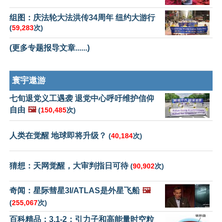
组图：庆法轮大法洪传34周年 纽约大游行
(
59,283
次)
(更多专题报导文章......)
寰宇遨游
七旬退党义工遇袭 退党中心呼吁维护信仰
自由
🖼️
(
150,485
次)
人类在觉醒 地球即将升级？
(
40,184
次)
猜想：天网觉醒，大审判指日可待
(
90,902
次)
奇闻：星际彗星3I/ATLAS是外星飞船
🖼️
(
255,067
次)
百科精品：3.1-2：引力子和高能量时空粒