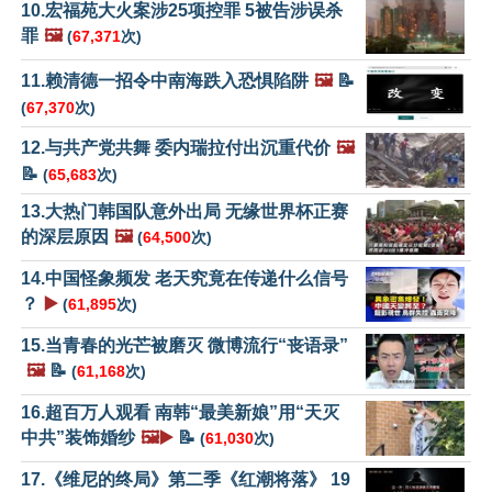
10.宏福苑大火案涉25项控罪 5被告涉误杀
罪
🖼️
(
67,371
次)
11.赖清德一招令中南海跌入恐惧陷阱
🖼️
📝
(
67,370
次)
12.与共产党共舞 委内瑞拉付出沉重代价
🖼️
📝
(
65,683
次)
13.大热门韩国队意外出局 无缘世界杯正赛
的深层原因
🖼️
(
64,500
次)
14.中国怪象频发 老天究竟在传递什么信号
？
▶️
(
61,895
次)
15.当青春的光芒被磨灭 微博流行“丧语录”
🖼️
📝
(
61,168
次)
16.超百万人观看 南韩“最美新娘”用“天灭
中共”装饰婚纱
🖼️▶️
📝
(
61,030
次)
17.《维尼的终局》第二季《红潮将落》 19