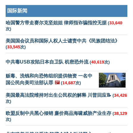
国际新闻
哈国警方带走赛尔克坚姐姐 律师指诈骗指控无据
(
33,640
次)
美国国会议员和国际人权人士谴责中共《民族团结法》
(
33,545
次)
中共毒USB攻陷日本自卫队 机密恐外流
(
40,619
次)
贩毒、洗钱和向恐怖组织提供物资 一名中
国公民向美司法部认罪
🖼️
(
14,687
次)
美国最高法院维持对出生公民权的解释 川普回应📝
(
34,426
次)
欧盟反制中共黑心倾销 廉价商品海啸威胁产业生存
(
38,129
次)