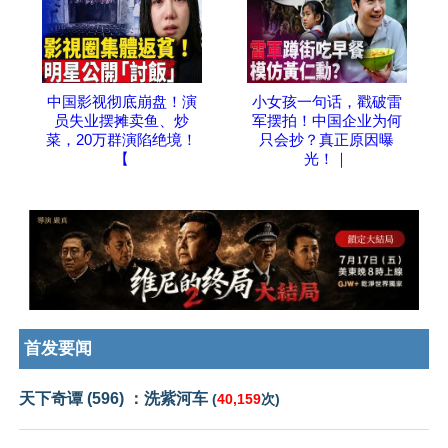
中国影视彻底崩盘！演
小女孩一句话，戳破雷
员失业摆摊卖鱼、炒
军摆拍！中国企业为何
菜，20万群演陷绝境！
只会抄？真正原因曝
【
光！｜
首发要闻
天下奇谭 (596) ：洗紫河车
(
40,159
次)