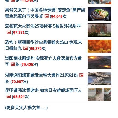
被
🖼️
📝
(
44,348
次)
果然又来了！中国多地惊爆“安定鱼”黑产线
毒鱼恐流向市民餐桌
🖼️
(
84,046
次)
宏福苑大火案涉25项控罪 5被告涉误杀罪
🖼️
(
67,371
次)
恐怖！新疆巨型沙尘暴吞噬火焰山 惊现末
日橘红光
🖼️
(
66,270
次)
浏阳烟花厰爆炸 实际死亡人数远超官方数
字
🖼️
📝
(
79,425
次)
湖南浏阳烟花厰发生特大爆炸21死61伤
🖼️
📝
(
70,987
次)
昆明遭强冰雹袭击 如末日灾难般场面吓人
🖼️
(
68,804
次)
(更多天灾人祸文章......)