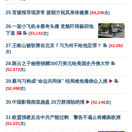
25.官媒报导现异常 提朝方祝其身体健康
(
54,246
次)
26.一架小飞机令蔡奇头痛 党魁吓得躲回地
下道
🖼️
📝
(
53,142
次)
27.王岐山被软禁在北京？习为何不给他定罪？ 📝
(
52,652
次)
28.陈云之子秘密捐赠300万美元给美国史丹佛大学 📝
(
52,572
次)
29.蔡与习构成“命运共同体” 结局难免墙倒众人推
▶️
📝
(
52,498
次)
30.中国影视彻底崩盘 20万群演陷绝境
▶️
(
52,146
次)
31.欧盟强硬反击中共产能过剩 警告不遏止将瘫痪欧洲
(
52,031
次)