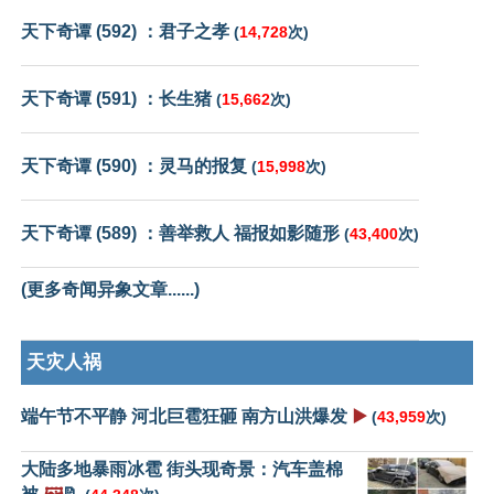
天下奇谭 (592) ：君子之孝
(
14,728
次)
天下奇谭 (591) ：长生猪
(
15,662
次)
天下奇谭 (590) ：灵马的报复
(
15,998
次)
天下奇谭 (589) ：善举救人 福报如影随形
(
43,400
次)
(更多奇闻异象文章......)
天灾人祸
端午节不平静 河北巨雹狂砸 南方山洪爆发
▶️
(
43,959
次)
大陆多地暴雨冰雹 街头现奇景：汽车盖棉