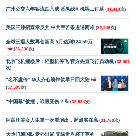
广州公交六年客流跌六成 番禺线司机罢工讨薪
(
31,413
次)
美国三辣招宣示反共 中共吞苦果进退两难
(
32,246
次)
全球三退人数再创新高 5月达到124.59万
🖼️
(
36,230
次)
北京飞机撞楼后：轻型机停飞 官方先查飞行员动机
(
32,001
次)
“名不虚传” 华人齐心盼神韵早日回大陆
🖼️
(
37,599
次)
“中国尊”被撞，谁最受伤？📝
(
32,534
次)
阿富汗美女人生第一次看演出，起点实在高
(
31,760
次)
大热门韩国队意外出局 无缘世界杯正赛的