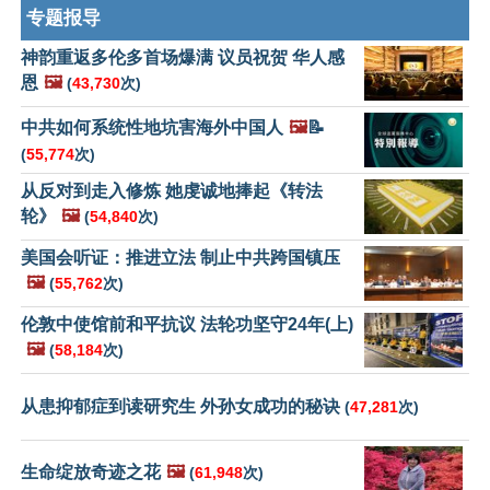
专题报导
神韵重返多伦多首场爆满 议员祝贺 华人感
恩
🖼️
(
43,730
次)
中共如何系统性地坑害海外中国人
🖼️
📝
(
55,774
次)
从反对到走入修炼 她虔诚地捧起《转法
轮》
🖼️
(
54,840
次)
美国会听证：推进立法 制止中共跨国镇压
🖼️
(
55,762
次)
伦敦中使馆前和平抗议 法轮功坚守24年(上)
🖼️
(
58,184
次)
从患抑郁症到读研究生 外孙女成功的秘诀
(
47,281
次)
生命绽放奇迹之花
🖼️
(
61,948
次)