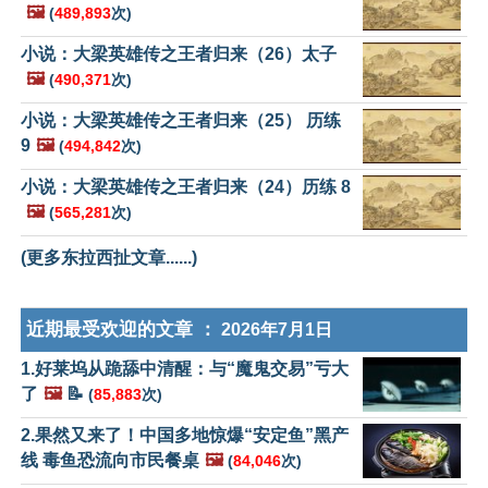
🖼️
(
489,893
次)
小说：大梁英雄传之王者归来（26）太子
🖼️
(
490,371
次)
小说：大梁英雄传之王者归来（25） 历练
9
🖼️
(
494,842
次)
小说：大梁英雄传之王者归来（24）历练 8
🖼️
(
565,281
次)
(更多东拉西扯文章......)
近期最受欢迎的文章 ：
2026年7月1日
1.好莱坞从跪舔中清醒：与“魔鬼交易”亏大
了
🖼️
📝
(
85,883
次)
2.果然又来了！中国多地惊爆“安定鱼”黑产
线 毒鱼恐流向市民餐桌
🖼️
(
84,046
次)