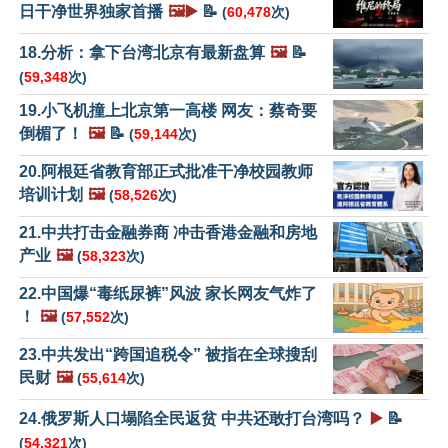
日干净世界独家首播
🖼️▶️
📝
(
60,478
次)
18.分析：拿下台湾北京有最新盘算
🖼️
📝
(
59,348
次)
19.小飞机撞上北京第一高楼 网友：蔡奇要
倒楣了！
🖼️
📝
(
59,144
次)
20.阿根廷省教育部正式批准干净校园教师
培训计划
🖼️
(
58,526
次)
21.中共打击金融券商 冲击香港金融和房地
产业
🖼️
(
58,323
次)
22.中国爆“毒纸尿裤”风波 家长网友气炸了
！
🖼️
(
57,552
次)
23.中共发出“跨国追税令” 被指在全球搜刮
民财
🖼️
(
55,614
次)
24.俄罗斯人口塌陷全民返贫 中共还敢打台湾吗？
▶️
📝
(
54,321
次)