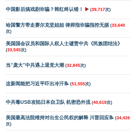
中国影后搞戏剧诈骗？韩红终认错！
▶️
(
39,717
次)
哈国警方带走赛尔克坚姐姐 律师指诈骗指控无据
(
33,640
次)
美国国会议员和国际人权人士谴责中共《民族团结法》
(
33,545
次)
当“庞大”中共遇上退党大潮
(
32,845
次)
这新闻能把习近平吓出冷汗📝
(
51,555
次)
中共毒USB攻陷日本自卫队 机密恐外流
(
40,619
次)
美国最高法院维持对出生公民权的解释 川普回应📝
(
34,426
次)