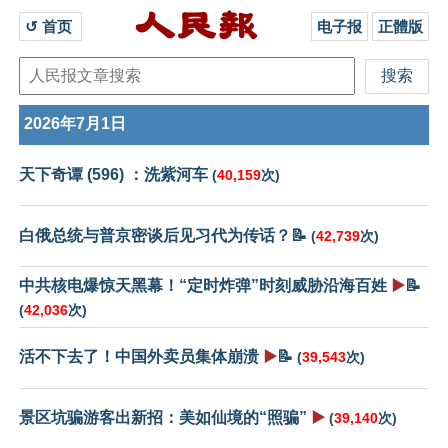
↺ 首页 
电子报
正體版
2026年7月1日
天下奇谭 (596) ：洗紫河车
(
40,159
次)
白俄总统与普京密谈后见习代为传话？📝
(
42,739
次)
中共核电爆惊天黑幕！“定时炸弹”时刻威胁沿海百姓
▶️
📝
(
42,036
次)
活不下去了！中国外卖员集体崩溃
▶️
📝
(
39,543
次)
景区坑骗游客出新招：美如仙境的“照骗”
▶️
(
39,140
次)