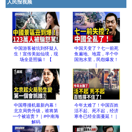
人民报视频
中国游客被坑到怀疑人
中国天变了？七一前死
生！宣传美如仙境，现
鱼遍地、地震，半个中
场全是照骗！ 【
国泡水里，民怨爆发！
｜
中国尊撞机最新内幕！
今年太难了！中国百姓
北京局势升级，谁将第
活不起、死不起，经济
一个被追责？｜#中南海
寒冬已经全面蔓延！｜
解码