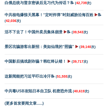
白俄总统与普京密谈后见习代为传话？📝
(
42,739
次)
中共核电爆惊天黑幕！“定时炸弹”时刻威胁沿海百姓
▶️
📝
(
42,036
次)
活不下去了！中国外卖员集体崩溃
▶️
📝
(
39,543
次)
景区坑骗游客出新招：美如仙境的“照骗”
▶️
(
39,140
次)
中国影后搞戏剧诈骗？韩红终认错！
▶️
(
39,717
次)
这新闻能把习近平吓出冷汗📝
(
51,555
次)
中共毒USB攻陷日本自卫队 机密恐外流
(
40,619
次)
(更多首发要闻文章......)