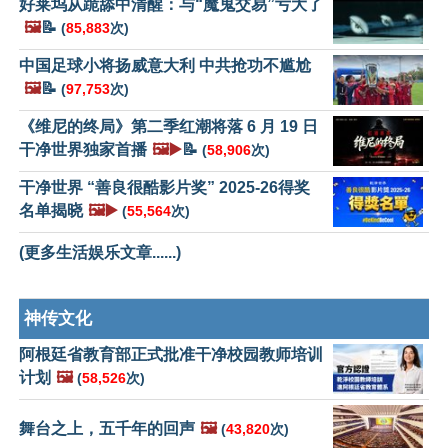
好莱坞从跪舔中清醒：与“魔鬼交易”亏大了
🖼️
📝
(
85,883
次)
中国足球小将扬威意大利 中共抢功不尴尬
🖼️
📝
(
97,753
次)
《维尼的终局》第二季红潮将落 6 月 19 日
干净世界独家首播
🖼️▶️
📝
(
58,906
次)
干净世界 “善良很酷影片奖” 2025-26得奖
名单揭晓
🖼️▶️
(
55,564
次)
(更多生活娱乐文章......)
神传文化
阿根廷省教育部正式批准干净校园教师培训
计划
🖼️
(
58,526
次)
舞台之上，五千年的回声
🖼️
(
43,820
次)