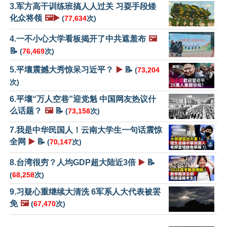
3.军方高干训练班搞人人过关 习耍手段矮
化众将领
🖼️▶️
(
77,634
次)
4.一不小心大学看板揭开了中共遮羞布
🖼️
📝
(
76,469
次)
5.平壤震撼大秀惊呆习近平？
▶️
📝
(
73,204
次)
6.平壤“万人空巷”迎党魁 中国网友热议什
么话题？
🖼️
📝
(
73,158
次)
7.我是中华民国人！云南大学生一句话震惊
全网
▶️
📝
(
70,147
次)
8.台湾很穷？人均GDP超大陆近3倍
▶️
📝
(
68,258
次)
9.习疑心重继续大清洗 6军系人大代表被罢
免
🖼️
(
67,470
次)