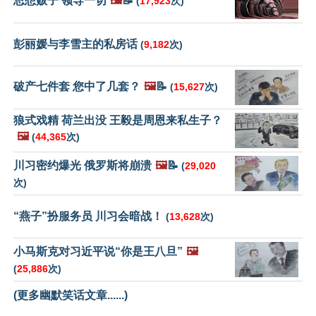
思想贩子 领导一切
🖼️
📝
(
17,923
次)
彭丽媛与李雪主的私房话
(
9,182
次)
破产七件套 您中了几套？
🖼️
📝
(
15,627
次)
狼式戏精 荷兰出没 王毅是周恩来私生子？
🖼️
(
44,365
次)
川习密约爆光 俄罗斯将崩溃
🖼️
📝
(
29,020
次)
“燕子”扮服务员 川习会暗战！
(
13,628
次)
小马斯克对习近平说“你是王八旦”
🖼️
(
25,886
次)
(更多幽默笑话文章......)