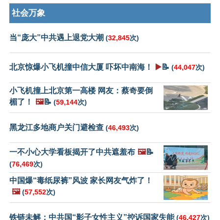
社会万象
当“庞大”中共遇上退党大潮
(
32,845
次)
北京惊爆小飞机撞中信大厦 吓坏中南海！
▶️
📝
(
44,047
次)
小飞机撞上北京第一高楼 网友：蔡奇要倒
楣了！
🖼️
📝
(
59,144
次)
黑龙江多地商户关门避检查
(
46,493
次)
一不小心大学看板揭开了中共遮羞布
🖼️
📝
(
76,469
次)
中国爆“毒纸尿裤”风波 家长网友气炸了！
🖼️
(
57,552
次)
铁链未解：中共国“影子女性主义”控诉国家失能
(
46,427
次)