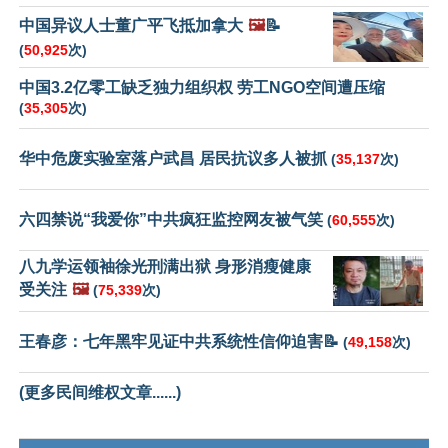
中国异议人士董广平飞抵加拿大
🖼️
📝
(
50,925
次)
中国3.2亿零工缺乏独力组织权 劳工NGO空间遭压缩
(
35,305
次)
华中危废实验室落户武昌 居民抗议多人被抓
(
35,137
次)
六四禁说“我爱你”中共疯狂监控网友被气笑
(
60,555
次)
八九学运领袖徐光刑满出狱 身形消瘦健康
受关注
🖼️
(
75,339
次)
王春彦：七年黑牢见证中共系统性信仰迫害📝
(
49,158
次)
(更多民间维权文章......)