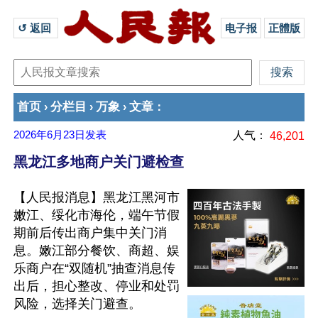
↺ 返回 
电子报
正體版
首页
分栏目
万象
文章
›
›
›
：
2026年6月23日
发表
人气：
46,201
黑龙江多地商户关门避检查
【人民报消息】黑龙江黑河市
嫩江、绥化市海伦，端午节假
期前后传出商户集中关门消
息。嫩江部分餐饮、商超、娱
乐商户在“双随机”抽查消息传
出后，担心整改、停业和处罚
风险，选择关门避查。
