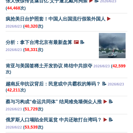
张又侠惊传贪腐百亿 父子遭北戴河拘禁
▶️
📝
2026/6/23
(
44,468
次)
疯抢美日台护照套！中国人出国流行假装外国人
▶️
(
40,320
次)
2026/6/23
分析：拿下台湾北京有最新盘算
🖼️
📝
(
58,331
次)
2026/6/23
肯亚与美国签稀土开发协议 终结中共掠夺
(
42,599
2026/6/23
次)
越南反华抗议背后：民意或中共霸权的筹码？ 📝
2026/6/23
(
42,211
次)
蔡与习构成“命运共同体” 结局难免墙倒众人推
▶️
📝
(
51,729
次)
2026/6/23
俄罗斯人口塌陷全民返贫 中共还敢打台湾吗？
▶️
📝
(
53,539
次)
2026/6/22