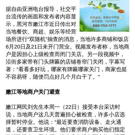
据自由亚洲电台报导，社交平
台流传的画面和发布者内容显
示，黑河市嫩江市近日传出对
当地餐饮、商超、娱乐等经营
场所进行“双随机”抽查的消息，当地许多商铺和饭店
6月20日及21日未开门营业。视频发布者称，当地商
户是因担心上级检查而闭门关店。另一段视频中，
沿街多家带有门头牌匾的店铺卷帘门关闭，字幕写
著：“看看多好玩，哪家有牌匾哪家关门，商家也挺
不容易呀，随便罚点好几个月白干了。”

嫩江等地商户关门避查
嫩江网民刘先生本周一（22日）接受本台采访时
说，当地商户这几天普遍担心被检查，许多小店选
择暂时停业。他说：“最近要查消防设备、走火通
道，还要查卫生环境。他们要求商户购买他们指定