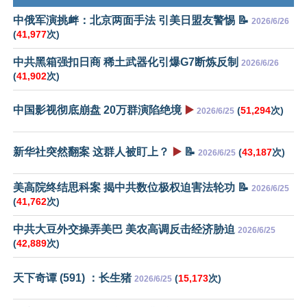
中俄军演挑衅：北京两面手法 引美日盟友警惕 📝
2026/6/26
(
41,977
次)
中共黑箱强扣日商 稀土武器化引爆G7断炼反制
2026/6/26
(
41,902
次)
中国影视彻底崩盘 20万群演陷绝境
▶️
(
51,294
次)
2026/6/25
新华社突然翻案 这群人被盯上？
▶️
📝
(
43,187
次)
2026/6/25
美高院终结思科案 揭中共数位极权迫害法轮功 📝
2026/6/25
(
41,762
次)
中共大豆外交操弄美巴 美农高调反击经济胁迫
2026/6/25
(
42,889
次)
天下奇谭 (591) ：长生猪
(
15,173
次)
2026/6/25