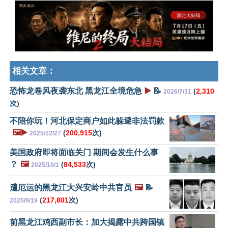
相关文章：
恐怖龙卷风夜袭东北 黑龙江全境危急
▶️
📝
(
2,310
2026/7/31
次)
不陪你玩！河北保定商户如此躲避非法罚款
🖼️▶️
(
200,915
次)
2025/12/27
美国政府即将面临关门 期间会发生什么事
？
🖼️
(
84,533
次)
2025/10/1
遭厄运的黑龙江大兴安岭中共官员
🖼️
📝
(
217,801
次)
2025/9/19
前黑龙江鸡西副市长：加大揭露中共跨国镇