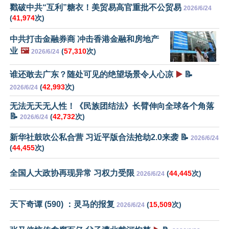
戳破中共“互利”糖衣！美贸易高官重批不公贸易
2026/6/24
(
41,974
次)
中共打击金融券商 冲击香港金融和房地产
业
🖼️
(
57,310
次)
2026/6/24
谁还敢去广东？随处可见的绝望场景令人心凉
▶️
📝
(
42,993
次)
2026/6/24
无法无天无人性！《民族团结法》长臂伸向全球各个角落
📝
(
42,732
次)
2026/6/24
新华社鼓吹公私合营 习近平版合法抢劫2.0来袭 📝
2026/6/24
(
44,455
次)
全国人大政协再现异常 习权力受限
(
44,445
次)
2026/6/24
天下奇谭 (590) ：灵马的报复
(
15,509
次)
2026/6/24