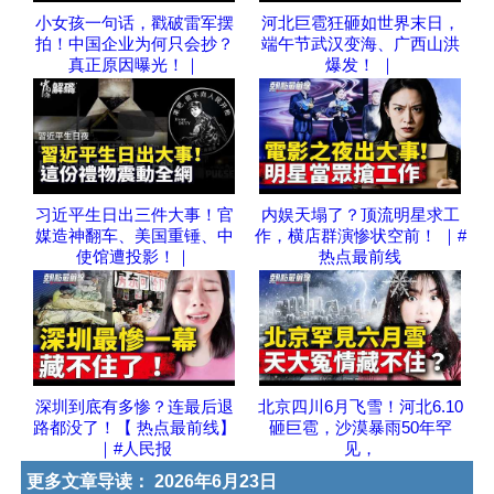
小女孩一句话，戳破雷军摆
河北巨雹狂砸如世界末日，
拍！中国企业为何只会抄？
端午节武汉变海、广西山洪
真正原因曝光！｜
爆发！ ｜
习近平生日出三件大事！官
内娱天塌了？顶流明星求工
媒造神翻车、美国重锤、中
作，横店群演惨状空前！ ｜#
使馆遭投影！｜
热点最前线
深圳到底有多惨？连最后退
北京四川6月飞雪！河北6.10
路都没了！【 热点最前线】
砸巨雹，沙漠暴雨50年罕
｜#人民报
见，
更多文章导读：
2026年6月23日