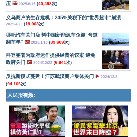
压
🖼️
(
40,498
次)
2025/8/15
义乌商户的生存危机：245%关税下的“世界超市”崩溃
(
19,008
次)
2025/4/23
哪吒汽车关门店 料中国新能源车企迎“弯道
翻车年”
🖼️
(
89,609
次)
2025/1/10
拜登签署为政府运作提供经费的议案 避免
政府关门
🖼️
(
6,841
次)
2024/12/22
反抗新模式蔓延！江苏武汉商户集体关门
▶️
2024/12/2
(
94,166
次)
人民报视频: