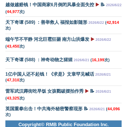
越做越赔钱！中国商家6月倒闭风暴全面失控
▶️
📝
2026/6/22
(
44,977
次)
天下奇谭 (589) ：善举救人 福报如影随形
(
42,914
2026/6/22
次)
端午节不平静 河北巨雹狂砸 南方山洪爆发
▶️
2026/6/22
(
43,450
次)
天下奇谭 (588) ：神奇动物之猩猩
(
16,199
次)
2026/6/21
1亿中国人还不起钱！《求是》文章罕见喊话
2026/6/21
(
47,310
次)
雷军武汉蹲街吃早饭 女孩戳破摆拍作秀
▶️
📝
2026/6/21
(
43,325
次)
英国重拳出击！中共海外秘密警察现形 📝
(
44,096
2026/6/21
次)
Copyright© RMB Public Foundation Inc.