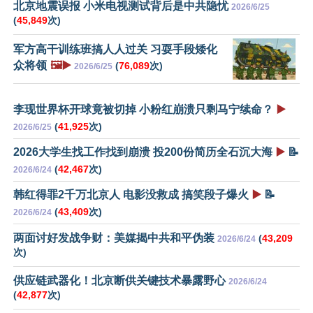
北京地震误报 小米电视测试背后是中共隐忧
2026/6/25
(
45,849
次)
军方高干训练班搞人人过关 习耍手段矮化
众将领
🖼️▶️
(
76,089
次)
2026/6/25
李现世界杯开球竟被切掉 小粉红崩溃只剩马宁续命？
▶️
(
41,925
次)
2026/6/25
2026大学生找工作找到崩溃 投200份简历全石沉大海
▶️
📝
(
42,467
次)
2026/6/24
韩红得罪2千万北京人 电影没救成 搞笑段子爆火
▶️
📝
(
43,409
次)
2026/6/24
两面讨好发战争财：美媒揭中共和平伪装
(
43,209
2026/6/24
次)
供应链武器化！北京断供关键技术暴露野心
2026/6/24
(
42,877
次)