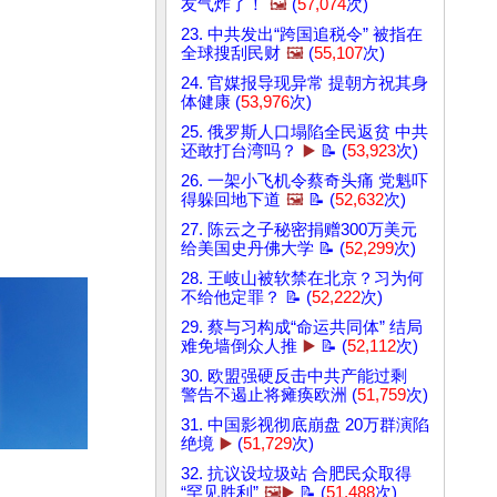
友气炸了！
🖼️
(
57,074
次)
23. 中共发出“跨国追税令” 被指在
全球搜刮民财
🖼️
(
55,107
次)
24. 官媒报导现异常 提朝方祝其身
体健康 (
53,976
次)
25. 俄罗斯人口塌陷全民返贫 中共
还敢打台湾吗？
▶️
📝 (
53,923
次)
26. 一架小飞机令蔡奇头痛 党魁吓
得躲回地下道
🖼️
📝 (
52,632
次)
27. 陈云之子秘密捐赠300万美元
给美国史丹佛大学 📝 (
52,299
次)
28. 王岐山被软禁在北京？习为何
不给他定罪？ 📝 (
52,222
次)
29. 蔡与习构成“命运共同体” 结局
难免墙倒众人推
▶️
📝 (
52,112
次)
30. 欧盟强硬反击中共产能过剩
警告不遏止将瘫痪欧洲 (
51,759
次)
31. 中国影视彻底崩盘 20万群演陷
绝境
▶️
(
51,729
次)
32. 抗议设垃圾站 合肥民众取得
“罕见胜利”
🖼️▶️
📝 (
51,488
次)