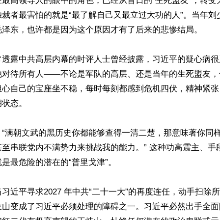
在最高领导人的眼中的角色，已经从昔日的“生死盟友”，转变
独裁者最害怕的就是“最了解自己又最立过大功的人”。当年刘
毛泽东，也许都是因为这个原因才有了后来的悲惨结局。

常透露中共高层内幕的时评人士曾经披露，习近平的疑心病很
他对待所有人——不论是军队的高层、还是当年的生死盟友，
担心自己的宝座坐不稳，每时每刻都感到危机四伏，精神紧张
状态。

，“满朝文武的黑历史你都能够查得一清二楚，那意味著你同
甚至串联党内不满势力来挑战我的能力。” 这种功高震主、手
是最危险的潜在的“普里戈津”。

习近平寻求2027 年中共“二十一大”的再度连任，动手扫除
岐山变成了习近平必须处理的障碍之一。习近平必然出手全面