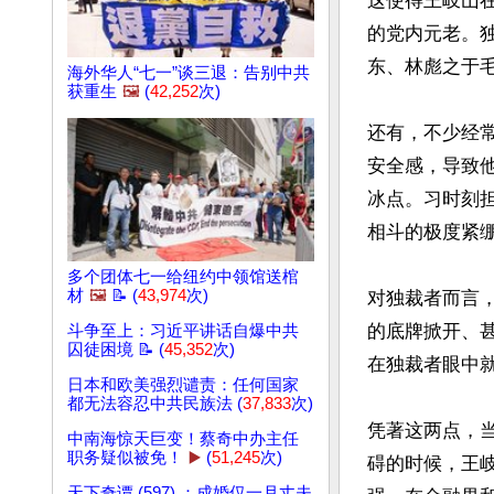
这使得王岐山
的党内元老。
东、林彪之于
海外华人“七一”谈三退：告别中共
获重生
🖼️
(
42,252
次)
还有，不少经
安全感，导致
冰点。习时刻
相斗的极度紧绷
多个团体七一给纽约中领馆送棺
材
🖼️
📝 (
43,974
次)
对独裁者而言
的底牌掀开、
斗争至上：习近平讲话自爆中共
囚徒困境 📝 (
45,352
次)
在独裁者眼中就
日本和欧美强烈谴责：任何国家
都无法容忍中共民族法 (
37,833
次)
凭著这两点，当
中南海惊天巨变！蔡奇中办主任
职务疑似被免！
▶️
(
51,245
次)
碍的时候，王
天下奇谭 (597) ：成婚仅一月丈夫