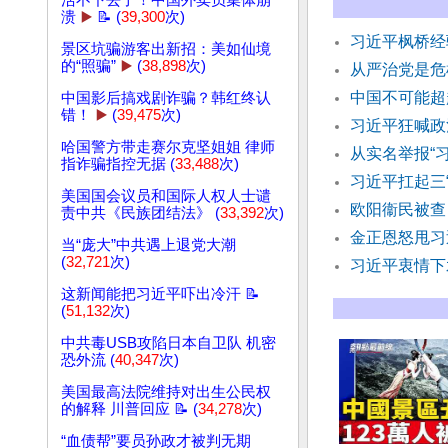
活不下去了！中国外卖员集体崩
溃
▶️
📝 (
39,300
次)
习近平枫桥经
景区坑骗游客出新招：美如仙境
的“照骗”
▶️
(
38,898
次)
从严治党是危
中国不可能超
中国影后搞戏剧诈骗？韩红终认
错！
▶️
(
39,475
次)
习近平狂喊政
哈国警方带走赛尔克坚姐姐 律师
从实名举报“
指诈骗指控无据 (
33,488
次)
习近平扛起三
美国国会议员和国际人权人士谴
欧阳衞民被查
责中共《民族团结法》 (
33,392
次)
金正恩怒甩习
当“庞大”中共遇上退党大潮
(
32,721
次)
习近平衷情下
这新闻能把习近平吓出冷汗 📝
(
51,132
次)
中共毒USB攻陷日本自卫队 机密
恐外流 (
40,347
次)
美国最高法院维持对出生公民权
的解释 川普回应 📝 (
34,278
次)
“血债帮”要员孙政才被判无期