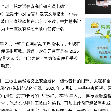
中全球问题对话倡议高阶研究员韦德宁
Wilder）近期于《外交官》发表文章指出，中共
王岐山一直被软禁在北京，不过，中共总书记
为止一直没有指控王岐山任何罪名。

3 年 3 月正式卸任国家副主席退休后，出现在
便屈指可数。最近一次公开露面是在 2025 
 日的背景大阅兵。自那之后，官方管道便几乎没
动态。

到，王岐山虽然名义上安全退休，但他昔日的旧部、大秘和金
委“连根拔起”式的清洗：2026 年 6 月初，中共中央巡视
山担任北京市长时的“大管家”。2026 年 3 月，国家金融
被查，他曾长期担任王岐山的秘书。再加上此前已经被重判或
年的老部下）、田惠宇（招商银行前行长、王岐山昔日秘书）。