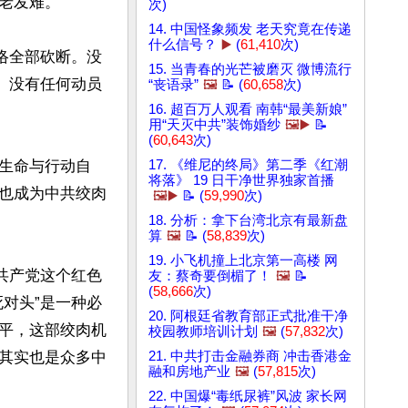
发难。

次)
14. 中国怪象频发 老天究竟在传递
什么信号？
▶️
(
61,410
次)
络全部砍断。没
15. 当青春的光芒被磨灭 微博流行
、没有任何动员
“丧语录”
🖼️
📝 (
60,658
次)
16. 超百万人观看 南韩“最美新娘”
用“天灭中共”装饰婚纱
🖼️▶️
📝
(
60,643
次)
生命与行动自
17. 《维尼的终局》第二季《红潮
将落》 19 日干净世界独家首播
也成为中共绞肉
🖼️▶️
📝 (
59,990
次)
18. 分析：拿下台湾北京有最新盘
算
🖼️
📝 (
58,839
次)
19. 小飞机撞上北京第一高楼 网
共产党这个红色
友：蔡奇要倒楣了！
🖼️
📝
(
58,666
次)
对头”是一种必
20. 阿根廷省教育部正式批准干净
平，这部绞肉机
校园教师培训计划
🖼️
(
57,832
次)
其实也是众多中
21. 中共打击金融券商 冲击香港金
融和房地产业
🖼️
(
57,815
次)
22. 中国爆“毒纸尿裤”风波 家长网