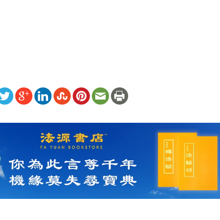


ww.renminbao.com/rmb/articles/2026/7/1/95720.html