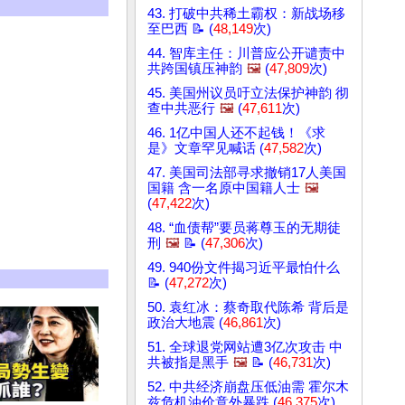
43. 打破中共稀土霸权：新战场移
至巴西 📝 (
48,149
次)
44. 智库主任：川普应公开谴责中
共跨国镇压神韵
🖼️
(
47,809
次)
45. 美国州议员吁立法保护神韵 彻
查中共恶行
🖼️
(
47,611
次)
46. 1亿中国人还不起钱！《求
是》文章罕见喊话 (
47,582
次)
47. 美国司法部寻求撤销17人美国
国籍 含一名原中国籍人士
🖼️
(
47,422
次)
48. “血债帮”要员蒋尊玉的无期徒
刑
🖼️
📝 (
47,306
次)
49. 940份文件揭习近平最怕什么
📝 (
47,272
次)
50. 袁红冰：蔡奇取代陈希 背后是
政治大地震 (
46,861
次)
51. 全球退党网站遭3亿次攻击 中
共被指是黑手
🖼️
📝 (
46,731
次)
52. 中共经济崩盘压低油需 霍尔木
兹危机油价意外暴跌 (
46,375
次)