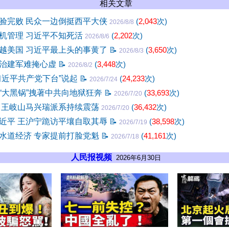
相关文章
验完败 民众一边倒挺西平大侠
(
2,043
次)
2026/8/8
机管理 习近平不知死活
(
2,202
次)
2026/8/6
越美国 习近平最上头的事黄了
📝
(
3,650
次)
2026/8/3
治建军难掩心虚
📝
(
3,448
次)
2026/8/2
习近平共产党下台”说起
📝
(
24,233
次)
2026/7/24
“大黑锅”拽著中共向地狱狂奔
📝
(
33,693
次)
2026/7/20
 王岐山马兴瑞派系持续震荡
(
36,432
次)
2026/7/20
近平 王沪宁跪访平壤自取其辱
📝
(
38,598
次)
2026/7/19
水道经济 专家提前打脸党魁
📝
(
41,161
次)
2026/7/18
人民报视频
2026年6月30日