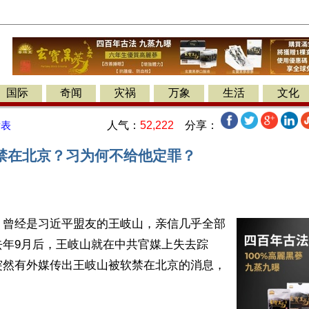
国际
奇闻
灾祸
万象
生活
文化
人气：
52,222
分享：
发表
禁在北京？习为何不给他定罪？
】曾经是习近平盟友的王岐山，亲信几乎全部
去年9月后，王岐山就在中共官媒上失去踪
突然有外媒传出王岐山被软禁在北京的消息，

