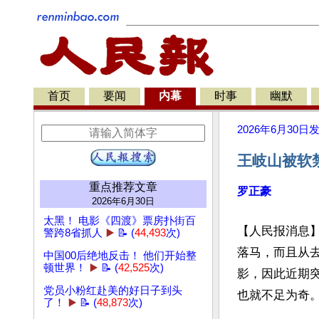
首页
要闻
内幕
时事
幽默
2026年6月30日
王岐山被软
重点推荐文章
罗正豪
2026年6月30日
太黑！ 电影《四渡》票房扑街百
【人民报消息
警跨8省抓人
▶️
📝 (
44,493
次)
落马，而且从
中国00后绝地反击！ 他们开始整
顿世界！
▶️
📝 (
42,525
次)
影，因此近期
党员小粉红赴美的好日子到头
也就不足为奇。
了！
▶️
📝 (
48,873
次)