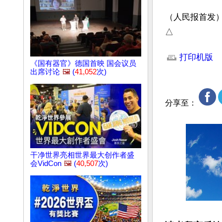
（人民报首发）
△
文章网址: http://w
打印机版
《国有器官》德国首映 国会议员
出席讨论
🖼️
(
41,052
次)
分享至：
干净世界亮相世界最大创作者盛
会VidCon
🖼️
(
40,507
次)