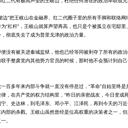
和红二代有极高声望的王岐山，杜绝任何潜在的政治串联或元老
剪裙边”把王岐山在金融界、红二代圈子里的所有手脚和联络网
作为“杠杆”，王岐山就算声望再高，也只是个被孤立在宅邸里
，彻底失去了成为普里戈津的政治力量。

即便没有被关进秦城监狱，他也已经等同被剥夺了所有的政治
习联手整肃党内其他势力官员的时候，那时他不会预计到自己


党一百多年来内部斗争就一直没有停息过，“革命”自始至终是
旋律，在共产党的权力结构里，“昨日的亲密战友，今日变成死
列宁、史达林，到毛泽东、邓小平、江泽民，再到今天的习近
在内部的杀戮。王岐山虽然曾经是位高权重的决策者之一，但
一。
