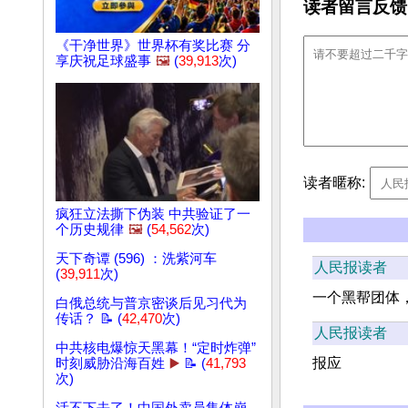
读者留言反馈
《干净世界》世界杯有奖比赛 分
享庆祝足球盛事
🖼️
(
39,913
次)
读者暱称:
疯狂立法撕下伪装 中共验证了一
个历史规律
🖼️
(
54,562
次)
天下奇谭 (596) ：洗紫河车
人民报读者
(
39,911
次)
一个黑帮团体
白俄总统与普京密谈后见习代为
传话？ 📝 (
42,470
次)
人民报读者
中共核电爆惊天黑幕！“定时炸弹”
报应
时刻威胁沿海百姓
▶️
📝 (
41,793
次)