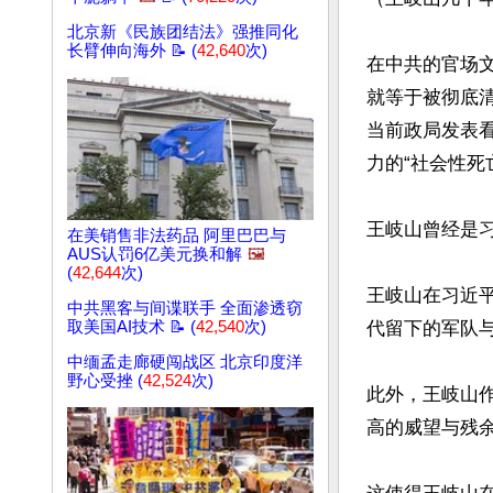
北京新《民族团结法》强推同化
长臂伸向海外 📝 (
42,640
次)
在中共的官场
就等于被彻底
当前政局发表
力的“社会性死亡
王岐山曾经是
在美销售非法药品 阿里巴巴与
AUS认罚6亿美元换和解
🖼️
(
42,644
次)
王岐山在习近
中共黑客与间谍联手 全面渗透窃
取美国AI技术 📝 (
42,540
次)
代留下的军队
中缅孟走廊硬闯战区 北京印度洋
野心受挫 (
42,524
次)
此外，王岐山作
高的威望与残余