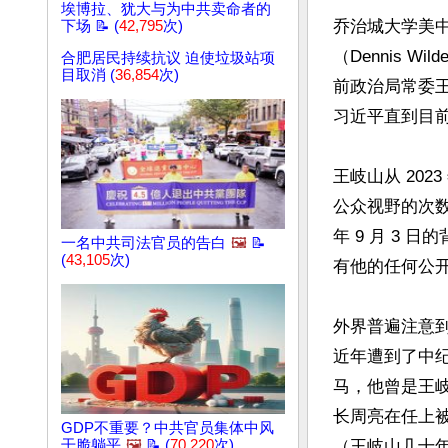
埃博拉、犹大与为中共卖命者的
乔治城大学美
下场 📝 (
42,795
次)
（Dennis 
合肥居民持续抗议 迫使垃圾站项
目取消 (
36,854
次)
前政治局常委
习近平直到目前
王岐山从 202
公众视野的次数
年 9 月 3
一名中共司法官员的告白
🖼️
📝
(
43,105
次)
有他的任何公开
外界普遍注意
近年遭到了中纪
马，他曾是王岐
长周亮在任上
GDP不重要？中共官员集体中风
干脆躺平
🖼️
📝 (
70,220
次)
（王岐山几十