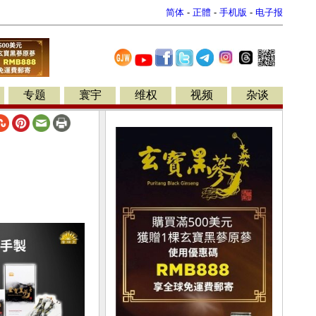
简体
-
正體
-
手机版
-
电子报
专题
寰宇
维权
视频
杂谈