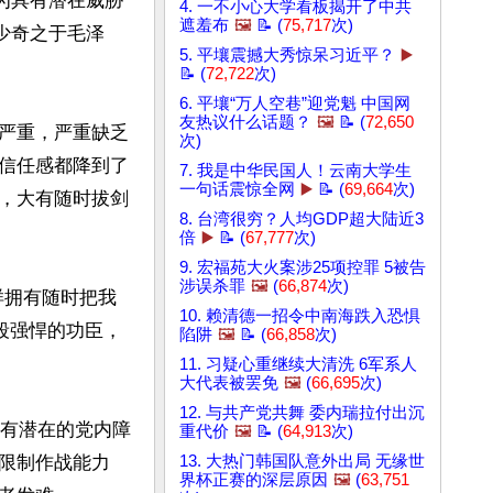
为具有潜在威胁
4. 一不小心大学看板揭开了中共
遮羞布
🖼️
📝 (
75,717
次)
少奇之于毛泽
5. 平壤震撼大秀惊呆习近平？
▶️
📝 (
72,722
次)
6. 平壤“万人空巷”迎党魁 中国网
友热议什么话题？
🖼️
📝 (
72,650
严重，严重缺乏
次)
信任感都降到了
7. 我是中华民国人！云南大学生
一句话震惊全网
▶️
📝 (
69,664
次)
，大有随时拔剑
8. 台湾很穷？人均GDP超大陆近3
倍
▶️
📝 (
67,777
次)
9. 宏福苑大火案涉25项控罪 5被告
涉误杀罪
🖼️
(
66,874
次)
样拥有随时把我
10. 赖清德一招令中南海跌入恐惧
段强悍的功臣，
陷阱
🖼️
📝 (
66,858
次)
11. 习疑心重继续大清洗 6军系人
大代表被罢免
🖼️
(
66,695
次)
12. 与共产党共舞 委内瑞拉付出沉
所有潜在的党内障
重代价
🖼️
📝 (
64,913
次)
限制作战能力
13. 大热门韩国队意外出局 无缘世
界杯正赛的深层原因
🖼️
(
63,751