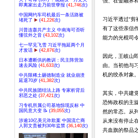
强、在金融界
即离家出走乃前世孽报 (
41,746
次)
中国网约车司机最后一条活路被
习近平透过“
堵死了
▶️
(
41,226
次)
有了这些亲信
川普连轰共产主义 中南海可否听
懂弦外之音 (
43,102
次)
能力的光棍司令
七一罕见飞雪 习近平拖延两个月
才发话
▶️
(
42,876
次)
因此，王岐山
日本遭断供的教训：民主阵营加
由。当初他与
速去风险 (
41,633
次)
机的绞杀对象。
中共限稀土砸德制造业 就业崩溃
延退70岁 (
41,382
次)
中共民族团结法上路 专家析背后
其实，中共建
邪恶之处 (
37,421
次)
恐怖政权的主
习专机所属公司基地惊现反标 中
国民意大变 📝 (
39,055
次)
然的常态。从
涉逾10亿美元诈欺案 中国流亡商
从来没有停止
人郭文贵被判30年监禁 (
36,140
次)
共血旗的祭品之