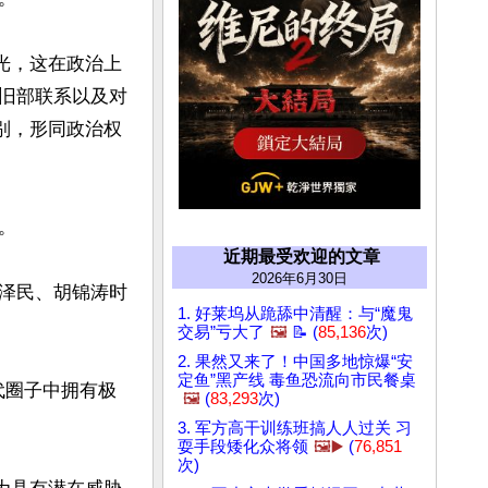
光，这在政治上
旧部联系以及对
别，形同政治权


近期最受欢迎的文章
2026年6月30日
泽民、胡锦涛时
1. 好莱坞从跪舔中清醒：与“魔鬼
交易”亏大了
🖼️
📝 (
85,136
次)
2. 果然又来了！中国多地惊爆“安
定鱼”黑产线 毒鱼恐流向市民餐桌
代圈子中拥有极
🖼️
(
83,293
次)
3. 军方高干训练班搞人人过关 习
耍手段矮化众将领
🖼️▶️
(
76,851
次)