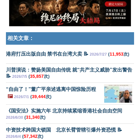
相关文章：
港府打压出版自由 禁书在台湾大卖 📝
(
11,953
次)
2026/7/27
川普演说：赞扬美国自由传统 就“共产主义威胁”发出警告
📝
(
35,857
次)
2026/7/5
“自由了！”董广平亲述逃离中国惊险历程
🖼️
(
39,444
次)
2026/7/1
《国安法》实施六年 北京持续紧缩香港社会自由空间
(
31,340
次)
2026/6/30
中资技术跨国大锁国 北京长臂管辖引爆外资恐慌 📝
(
57,342
次)
2026/6/4