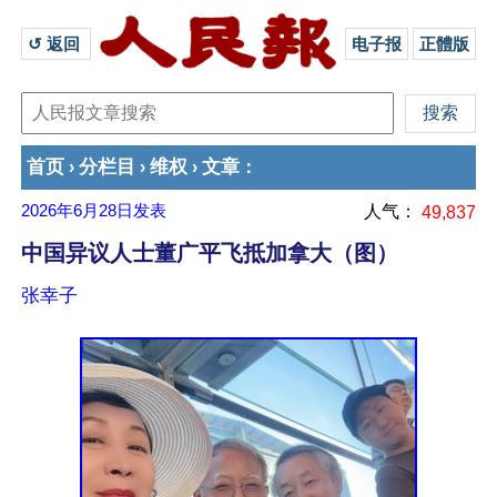
↺ 返回 
电子报
正體版
首页
分栏目
维权
文章
›
›
›
：
2026年6月28日
发表
人气：
49,837
中国异议人士董广平飞抵加拿大（图）
张幸子