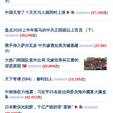
次)
中国天变了？天灾与人祸同时上演
▶️
📝
(
37,195
次)
2026/6/30
盘点2026上半年落马的中共正部级以上官员 （下）
(
39,149
次)
2026/6/30
黑手伸入萨尔瓦多 中共渗透拉美关键基建
(
37,581
2026/6/30
次)
大热门韩国队意外出局 无缘世界杯正赛的
深层原因
🖼️
(
62,868
次)
2026/6/30
天下奇谭 (594) ：秦时妇人
(
13,195
次)
2026/6/30
中南海权力地震：习近平25名政治局委员海外藏富大爆盒
📝
(
42,412
次)
2026/6/30
日本断供光刻胶，千亿产线秒变“废铁”
▶️
📝
2026/6/29