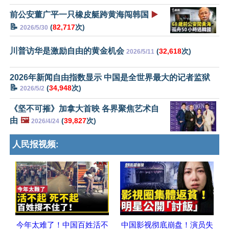
前公安董广平一只橡皮艇跨黄海闯韩国
▶️
📝
(
82,717
次)
2026/5/30
川普访华是激励自由的黄金机会
(
32,618
次)
2026/5/11
2026年新闻自由指数显示 中国是全世界最大的记者监狱
📝
(
34,948
次)
2026/5/2
《坚不可摧》加拿大首映 各界聚焦艺术自
由
🖼️
(
39,827
次)
2026/4/24
人民报视频:
今年太难了！中国百姓活不
中国影视彻底崩盘！演员失