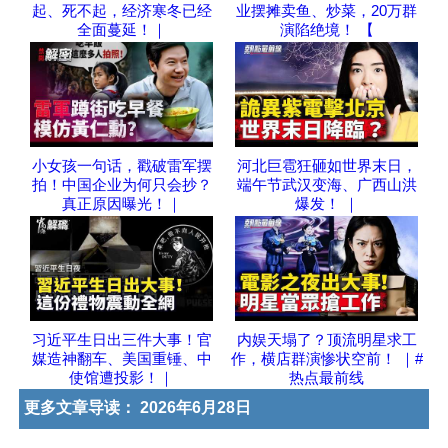
起、死不起，经济寒冬已经
业摆摊卖鱼、炒菜，20万群
全面蔓延！｜
演陷绝境！ 【
小女孩一句话，戳破雷军摆
河北巨雹狂砸如世界末日，
拍！中国企业为何只会抄？
端午节武汉变海、广西山洪
真正原因曝光！｜
爆发！ ｜
习近平生日出三件大事！官
内娱天塌了？顶流明星求工
媒造神翻车、美国重锤、中
作，横店群演惨状空前！ ｜#
使馆遭投影！｜
热点最前线
更多文章导读：
2026年6月28日