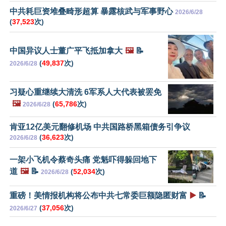
中共耗巨资堆叠畸形超算 暴露核武与军事野心
2026/6/28
(
37,523
次)
中国异议人士董广平飞抵加拿大
🖼️
📝
(
49,837
次)
2026/6/28
习疑心重继续大清洗 6军系人大代表被罢免
🖼️
(
65,786
次)
2026/6/28
肯亚12亿美元翻修机场 中共国路桥黑箱债务引争议
(
36,623
次)
2026/6/28
一架小飞机令蔡奇头痛 党魁吓得躲回地下
道
🖼️
📝
(
52,034
次)
2026/6/28
重磅！美情报机构将公布中共七常委巨额隐匿财富
▶️
📝
(
37,056
次)
2026/6/27