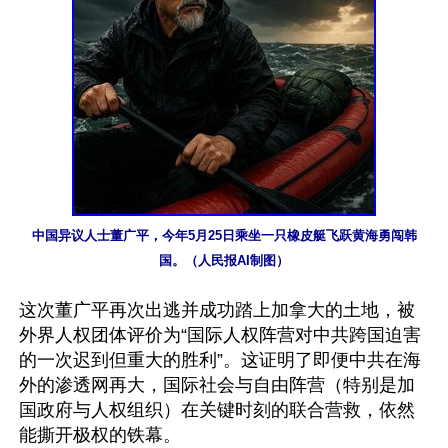
中国异议人士董广平，今年5月25日乘坐一只橡皮艇飞跃黄海勇闯韩
国。（人民报AI制图）
这次董广平再次出逃并成功踏上加拿大的土地，被
外界人权团体评价为“国际人权阵营对中共跨国迫害
的一次迟到但重大的胜利”。这证明了即便中共在海
外的渗透网再大，国际社会与自由阵营（特别是加
国政府与人权组织）在关键时刻的联合营救，依然
能撕开极权的铁幕。 
