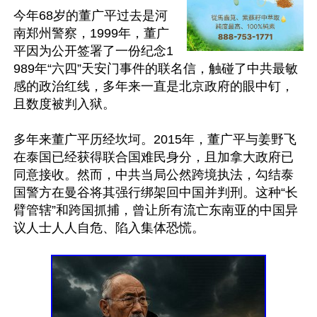
今年68岁的董广平过去是河
南郑州警察，1999年，董广
平因为公开签署了一份纪念1
989年“六四”天安门事件的联名信，触碰了中共最敏
感的政治红线，多年来一直是北京政府的眼中钉，
且数度被判入狱。 

多年来董广平历经坎坷。2015年，董广平与姜野飞
在泰国已经获得联合国难民身分，且加拿大政府已
同意接收。然而，中共当局公然跨境执法，勾结泰
国警方在曼谷将其强行绑架回中国并判刑。这种“长
臂管辖”和跨国抓捕，曾让所有流亡东南亚的中国异
议人士人人自危、陷入集体恐慌。
