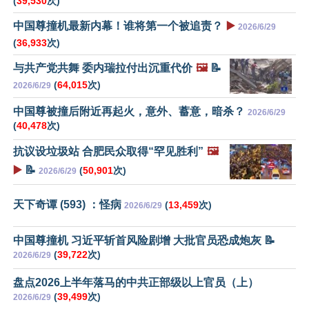
(
39,530
次)
中国尊撞机最新内幕！谁将第一个被追责？
▶️
2026/6/29
(
36,933
次)
与共产党共舞 委内瑞拉付出沉重代价
🖼️
📝
(
64,015
次)
2026/6/29
中国尊被撞后附近再起火，意外、蓄意，暗杀？
2026/6/29
(
40,478
次)
抗议设垃圾站 合肥民众取得“罕见胜利”
🖼️
▶️
📝
(
50,901
次)
2026/6/29
天下奇谭 (593) ：怪病
(
13,459
次)
2026/6/29
中国尊撞机 习近平斩首风险剧增 大批官员恐成炮灰 📝
(
39,722
次)
2026/6/29
盘点2026上半年落马的中共正部级以上官员（上）
(
39,499
次)
2026/6/29