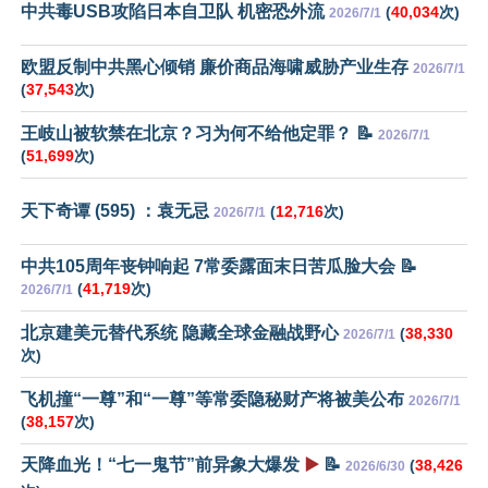
中共毒USB攻陷日本自卫队 机密恐外流
(
40,034
次)
2026/7/1
欧盟反制中共黑心倾销 廉价商品海啸威胁产业生存
2026/7/1
(
37,543
次)
王岐山被软禁在北京？习为何不给他定罪？ 📝
2026/7/1
(
51,699
次)
天下奇谭 (595) ：袁无忌
(
12,716
次)
2026/7/1
中共105周年丧钟响起 7常委露面末日苦瓜脸大会 📝
(
41,719
次)
2026/7/1
北京建美元替代系统 隐藏全球金融战野心
(
38,330
2026/7/1
次)
飞机撞“一尊”和“一尊”等常委隐秘财产将被美公布
2026/7/1
(
38,157
次)
天降血光！“七一鬼节”前异象大爆发
▶️
📝
(
38,426
2026/6/30