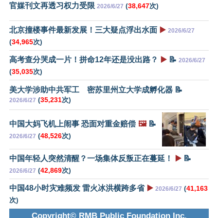
官媒刊文再透习权力受限
(
38,647
次)
2026/6/27
北京撞楼事件最新发展！三大疑点浮出水面
▶️
2026/6/27
(
34,965
次)
高考查分哭成一片！拼命12年还是没出路？
▶️
📝
2026/6/27
(
35,035
次)
美大学涉助中共军工 密苏里州立大学成孵化器 📝
(
35,231
次)
2026/6/27
中国大妈飞机上闹事 恐面对重金赔偿
🖼️
📝
(
48,526
次)
2026/6/27
中国年轻人突然清醒？一场集体反叛正在蔓延！
▶️
📝
(
42,869
次)
2026/6/27
中国48小时灾难频发 雷火冰洪横跨多省
▶️
(
41,163
2026/6/27
次)
Copyright© RMB Public Foundation Inc.