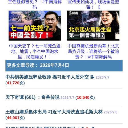
主任疑似被免？｜#中南海解
宣传美如仙境，现场全是照
码
骗！ 【
中国天变了？七一前死鱼遍
中国尊撞机最新内幕！北京
地、地震，半个中国泡水
局势升级，谁将第一个被追
里，民怨爆发！｜
责？｜#中南海解码
更多文章导读：
2026年7月4日
中共惧美施压释放牧师 揭习近平人质外交 📝
2026/7/7
(
41,720
次)
天下奇谭 (601) ：奇兽传说
(
10,540
次)
2026/7/7
王岐山嫡系集体出局 习近平大清洗直追毛斯大林
2026/7/6
(
44,061
次)