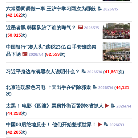
六常委同调做一事 王沪宁学习两次为哪般 📝
2026/7/5
(
42,162
次)
近墨者黑 韩国队沾了谁的晦气？
🖼️
2026/7/5
(
50,015
次)
中国银行“凑人头”逃税23亿 白手套难逃祭
品下场
🖼️
(
62,559
次)
2026/7/4
习近平身边布满黑衣人说明什么？ 📝
(
41,861
次)
2026/7/4
北京连现紫色闪电 上天出手在铲除邪祟 📝
(
44,121
2026/7/4
次)
太黑！ 电影《四渡》票房扑街百警跨8省抓人
▶️
📝
2026/7/4
(
44,253
次)
中国00后绝地反击！ 他们开始整顿世界！
▶️
📝
2026/7/3
(
42,285
次)