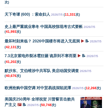
次)
天下奇谭 (600) ：索命妇人
(
11,331
次)
2026/7/5
史上最严重就业寒冬 中国高校惊现考古式要帐
2026/7/5
(
41,993
次)
最坏时刻来临？ 2026中国楼市将进入无底洞
▶️
📝
2026/7/5
(
42,131
次)
7.3北京紫电炸裂冰雹狂砸 诡异到不寒而栗
▶️
📝
2026/7/5
(
41,202
次)
默沙东、艾伯维涉中共军队 美启动国安调查
2026/7/5
(
40,676
次)
欧洲抢购中国空调 对中贸易战深陷泥潭
(
12,268
次)
2026/7/5
美国庆250周年 全球祝贺 川普誓言击败共
产主义
🖼️
📝
(
50,748
次)
2026/7/5