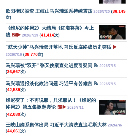
欧阳衞民被查 王岐山马兴瑞派系持续震荡
(
36,149
2026/7/20
次)
《维尼的终局2》大结局《红潮将落》今上
线
🖼️▶️
(
41,414
次)
2026/7/19
“航天少帅”马兴瑞双开落地 习氏反腐终成历史笑话
▶️
(
38,770
次)
2026/7/16
马兴瑞被“双开” 张又侠案查处进度引疑问 📝
2026/7/15
(
36,667
次)
马兴瑞通报淡化政治问题 习近平有苦难言 📝
2026/7/15
(
42,539
次)
维尼变了：不再说服，只求服从！《维尼的
终局2》第五集掀翻舆论
🖼️▶️
2026/7/11
(
42,080
次)
王岐山嫡系集体出局 习近平大清洗直追毛斯大林
2026/7/6
(
44,061
次)