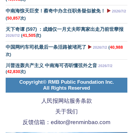
中南海惊天巨变！蔡奇中办主任职务疑似被免！
▶️
2026/7/2
(
50,857
次)
天下奇谭 (597) ：成婚仅一月丈夫即离家出走乃前世孽报
(
41,505
次)
2026/7/2
中国网约车司机最后一条活路被堵死了
▶️
(
40,988
2026/7/2
次)
川普连轰共产主义 中南海可否听懂弦外之音
2026/7/2
(
42,830
次)
Copyright© RMB Public Foundation Inc.
All Rights Reserved
人民报网站服务条款
关于我们
反馈信箱：
editor@renminbao.com