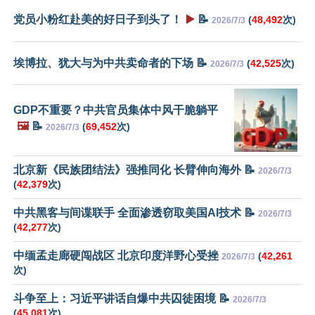
党员小粉红赴美的好日子到头了！
▶️
📝
(
48,492
次)
2026/7/3
埃博拉、犹大与为中共卖命者的下场 📝
(
42,525
次)
2026/7/3
GDP不重要？中共官员集体中风干脆躺平
🖼️
📝
(
69,452
次)
2026/7/3
北京新《民族团结法》强推同化 长臂伸向海外 📝
2026/7/3
(
42,379
次)
中共黑客与间谍联手 全面渗透窃取美国AI技术 📝
2026/7/3
(
42,277
次)
中缅孟走廊硬闯战区 北京印度洋野心受挫
(
42,261
2026/7/3
次)
斗争至上：习近平讲话自爆中共囚徒困境 📝
2026/7/3
(
45,081
次)