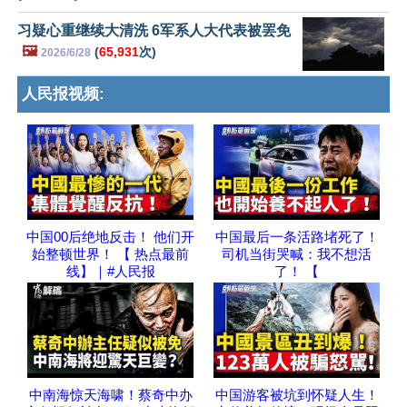
习疑心重继续大清洗 6军系人大代表被罢免
🖼️
(
65,931
次)
2026/6/28
人民报视频:
中国00后绝地反击！ 他们开
中国最后一条活路堵死了！
始整顿世界！ 【 热点最前
司机当街哭喊：我不想活
线】｜#人民报
了！ 【
中南海惊天海啸！蔡奇中办
中国游客被坑到怀疑人生！