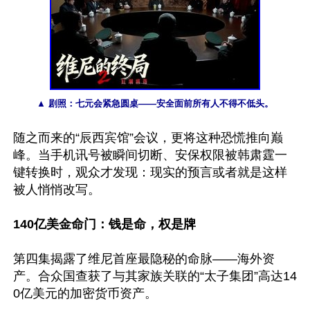
▲ 剧照：七元会紧急圆桌——安全面前所有人不得不低头。
随之而来的“辰西宾馆”会议，更将这种恐慌推向巅
峰。当手机讯号被瞬间切断、安保权限被韩肃霆一
键转换时，观众才发现：现实的预言或者就是这样
被人悄悄改写。

140亿美金命门：钱是命，权是牌
第四集揭露了维尼首座最隐秘的命脉——海外资
产。合众国查获了与其家族关联的“太子集团”高达14
0亿美元的加密货币资产。
