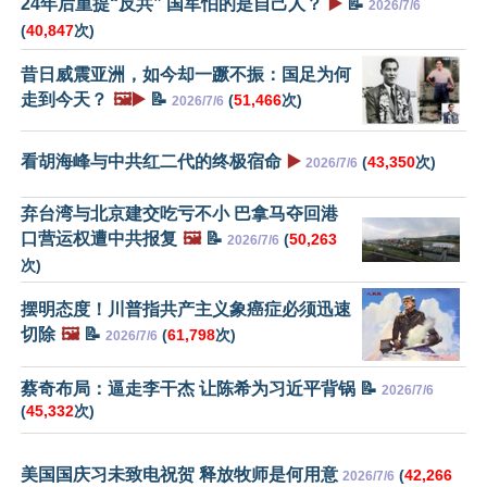
24年后重提“反共” 国军怕的是自己人？
▶️
📝
2026/7/6
(
40,847
次)
昔日威震亚洲，如今却一蹶不振：国足为何
走到今天？
🖼️▶️
📝
(
51,466
次)
2026/7/6
看胡海峰与中共红二代的终极宿命
▶️
(
43,350
次)
2026/7/6
弃台湾与北京建交吃亏不小 巴拿马夺回港
口营运权遭中共报复
🖼️
📝
(
50,263
2026/7/6
次)
摆明态度！川普指共产主义象癌症必须迅速
切除
🖼️
📝
(
61,798
次)
2026/7/6
蔡奇布局：逼走李干杰 让陈希为习近平背锅 📝
2026/7/6
(
45,332
次)
美国国庆习未致电祝贺 释放牧师是何用意
(
42,266
2026/7/6