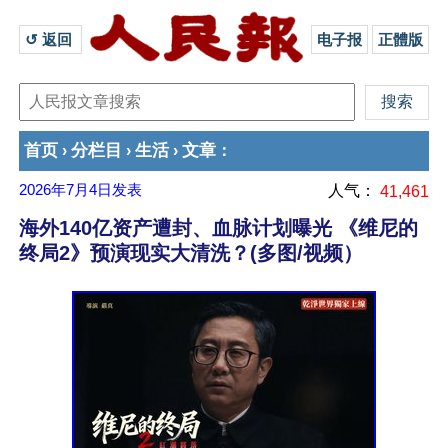
↺ 返回 
电子报
正體版
首页
分栏目
生活
文章
›
›
›
：
2026年7月4日
发表
人气：
41,461
海外140亿资产遭封、血脉计划曝光 《维尼的
终局2》预演现实大清洗？(多图/视频）