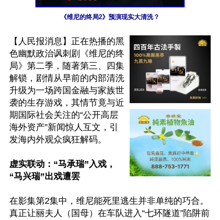
《维尼的终局2》预演现实大清洗？
【人民报消息】正在热播的黑
色幽默政治讽刺剧《维尼的终
局》第二季，随著第三、四集
解锁，剧情从早前的内部清洗
升级为一场跨国金融与家族世
袭的生存游戏，其情节竟与近
期国际社会关注的“公开高层
海外资产”新闻惊人互文，引
发海内外观众疯狂解码。

虚实联动：“马承瑞”入戏，
“马兴瑞”出戏遭罢
在影集第2集中，维尼能死里逃生并非单纯的巧合。
真正让丽夫人（国母）在车队进入“七环隧道”陷阱前