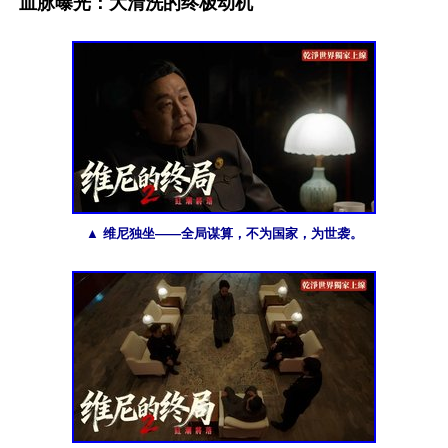
血脉曝光：大清洗的终极动机
▲ 维尼独坐——全局谋算，不为国家，为世袭。