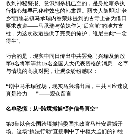
收到神秘警报、意识到杀机已至的，是身处暗杀执
行核心却早已秘密效忠的韩肃霆。丽夫人随即以“老
乡”西陲总镇马承瑞内眷荣妹提到的古寺上香为借口
要求改道——马承瑞与荣妹作为“后宫党”的地方支
柱，为这次改道提供了完美的掩护，维尼由此“一念
得生”。

巧合的是，现实中同日传出中共罢免马兴瑞及解放
军6名将军等共15名全国人大代表资格的消息。名字
与情境的高度对照，让观众纷纷感叹：

❝剧中马承瑞登场，现实马兴瑞出局，中共回应速度
真是给力。  ❞——观众留言

名单恐慌：从“跨境抓捕”到“信号真空”
第3集以合众国跨境抓捕委国执政官马杜安震撼开
场。这场“执法行动”直接刺中了中枢大监们的神经，