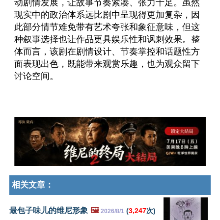
动剧情发展，让故事节奏紧凑、张力十足。虽然
现实中的政治体系远比剧中呈现得更加复杂，因
此部分情节难免带有艺术夸张和象征意味，但这
种叙事选择也让作品更具娱乐性和讽刺效果。整
体而言，该剧在剧情设计、节奏掌控和话题性方
面表现出色，既能带来观赏乐趣，也为观众留下
讨论空间。
相关文章：
最包子味儿的维尼形象
🖼️
(
3,247
次)
2026/8/1