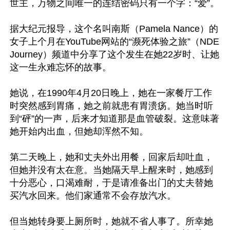
世主，万物之间唯一的连结密码只有一个字：“爱”。

据大纪元报导，这个名叫南斯（Pamela Nance）的
女子上个月在YouTube网站的“濒死体验之旅”（NDE 
Journey）频道中分享了这个发生在她22岁时、让她
这一生永难忘怀的故事。

她说，在1990年4月20日晚上，她在一家餐厅工作
时突然感到胃痛，她之前就患有胃溃疡。她当时听
到“砰”的一声，后来才知道那是血管破裂。这意味著
她开始内出血，但她却浑然不知。

第二天晚上，她和丈夫外出用餐，回家后却吐血，
但她并没有太在意。当她隔天早上醒来时，她感到
十分恶心，口渴难耐，于是请准备出门的丈夫替她
买汽水回来。他们家通常不会存放汽水。

但当她转身要上厕所时，她就不省人事了。所幸她