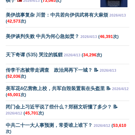
棋子
🖼️
(
73,065
次)
2026/4/13
美伊战事复杂 川普：中共若向伊供武将有大麻烦
2026/4/13
(
42,573
次)
美伊谈判失败 中共为何心急如焚？
(
46,391
次)
2026/4/13
天下奇谭 (535) 哭泣的狐貍
(
34,296
次)
2026/4/13
传李干杰被带走调查 政治局再下一城？ 📝
2026/4/13
(
52,036
次)
美军花4亿营救上校，共军自毁装置装在头盔里 📝
2026/4/12
(
45,001
次)
闭门会上习近平说了些什么？郑丽文听懂了多少？ 📝
(
45,701
次)
2026/4/12
中共二十一大人事预测，常委谁上谁下？
(
53,610
2026/4/12
次)