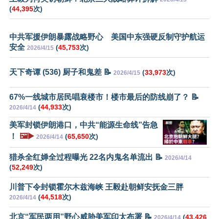
(
44,395
次)
中共军援伊朗暴露战略野心 美国中东强硬反制守护航运
安全
(
45,753
次)
2026/4/15
天下奇谭 (536) 厨子和鬼差 📝
(
33,973
次)
2026/4/15
67%一线城市居民唱衰楼市！楼市最后的防线崩了？ 📝
(
44,933
次)
2026/4/14
美军封锁伊朗港口，中共“能源生命线”告急
！
🖼️▶️
(
65,650
次)
2026/4/14
猎杀全红婵全过程曝光 22名内鬼名单流出 📝
2026/4/14
(
52,249
次)
川普下令封锁霍尔木兹海峡 王毅赴朝鲜安抚金三胖
(
44,518
次)
2026/4/14
北京“军民两用”野心威胁美军印太布署 📝
(
43,426
2026/4/14