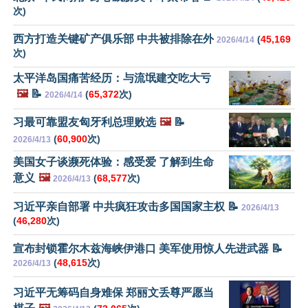
次)
西方打造关键矿产俱乐部 中共被排除在外
(
45,169
2026/4/14
次)
太平洋岛国痛苦经历：与流氓建交吃大亏
🖼️
📝
(
65,372
次)
2026/4/14
习最可靠盟友匈牙利总理败选
🖼️
📝
(
60,900
次)
2026/4/13
美国女子谈濒死体验：感受爱 了解到生命
意义
🖼️
(
68,577
次)
2026/4/13
习近平亲自部署 中共疯狂攻击多国国家主权 📝
2026/4/13
(
46,280
次)
宣布封锁霍尔木兹海峡伊港口 美军使用惊人先进武器 📝
(
48,615
次)
2026/4/13
习近平无筹码自身难保 郑丽文丢尊严愿当