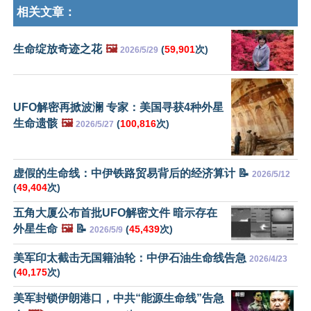
相关文章：
生命绽放奇迹之花
🖼️
(
59,901
次)
2026/5/29
UFO解密再掀波澜 专家：美国寻获4种外星
生命遗骸
🖼️
(
100,816
次)
2026/5/27
虚假的生命线：中伊铁路贸易背后的经济算计 📝
2026/5/12
(
49,404
次)
五角大厦公布首批UFO解密文件 暗示存在
外星生命
🖼️
📝
(
45,439
次)
2026/5/9
美军印太截击无国籍油轮：中伊石油生命线告急
2026/4/23
(
40,175
次)
美军封锁伊朗港口，中共“能源生命线”告急