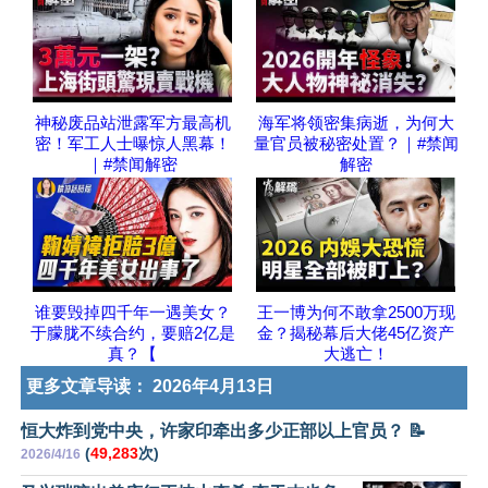
神秘废品站泄露军方最高机
海军将领密集病逝，为何大
密！军工人士曝惊人黑幕！
量官员被秘密处置？｜#禁闻
｜#禁闻解密
解密
谁要毁掉四千年一遇美女？
王一博为何不敢拿2500万现
于朦胧不续合约，要赔2亿是
金？揭秘幕后大佬45亿资产
真？【
大逃亡！
更多文章导读：
2026年4月13日
恒大炸到党中央，许家印牵出多少正部以上官员？ 📝
(
49,283
次)
2026/4/16