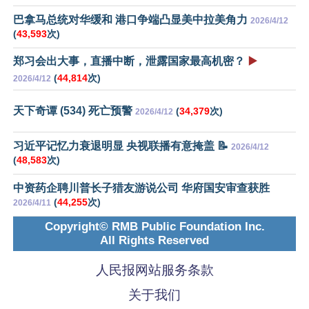
巴拿马总统对华缓和 港口争端凸显美中拉美角力
2026/4/12
(
43,593
次)
郑习会出大事，直播中断，泄露国家最高机密？
▶️
(
44,814
次)
2026/4/12
天下奇谭 (534) 死亡预警
(
34,379
次)
2026/4/12
习近平记忆力衰退明显 央视联播有意掩盖 📝
2026/4/12
(
48,583
次)
中资药企聘川普长子猎友游说公司 华府国安审查获胜
(
44,255
次)
2026/4/11
Copyright© RMB Public Foundation Inc.
All Rights Reserved
人民报网站服务条款
关于我们