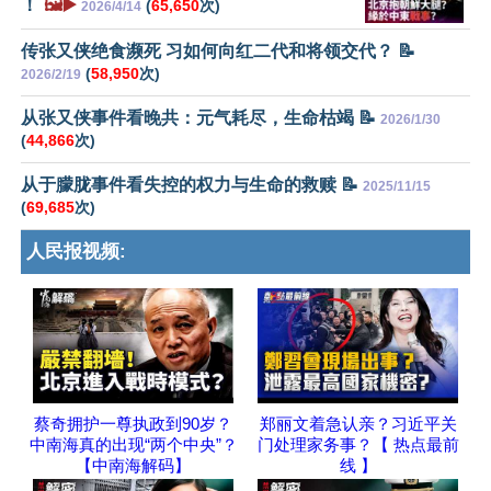
！
🖼️▶️
(
65,650
次)
2026/4/14
传张又侠绝食濒死 习如何向红二代和将领交代？ 📝
(
58,950
次)
2026/2/19
从张又侠事件看晚共：元气耗尽，生命枯竭 📝
2026/1/30
(
44,866
次)
从于朦胧事件看失控的权力与生命的救赎 📝
2025/11/15
(
69,685
次)
人民报视频:
蔡奇拥护一尊执政到90岁？
郑丽文着急认亲？习近平关
中南海真的出现“两个中央”？
门处理家务事？【 热点最前
【中南海解码】
线 】