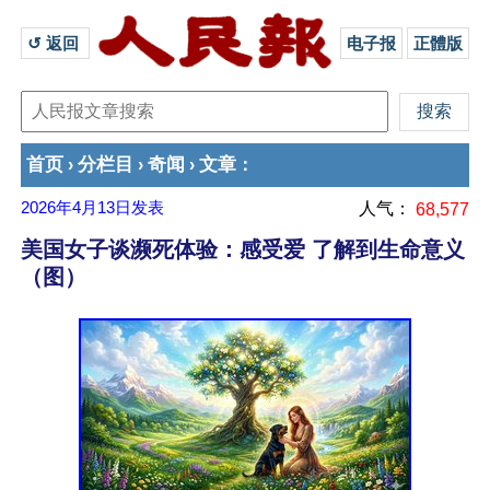
↺ 返回 
电子报
正體版
首页
分栏目
奇闻
文章
›
›
›
：
2026年4月13日
发表
人气：
68,577
美国女子谈濒死体验：感受爱 了解到生命意义
（图）