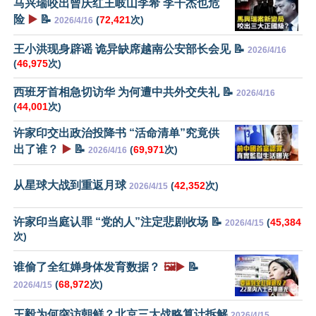
马兴瑞咬出曾庆红王岐山李希 李干杰也危
险
▶️
📝
(
72,421
次)
2026/4/16
王小洪现身辟谣 诡异缺席越南公安部长会见 📝
2026/4/16
(
46,975
次)
西班牙首相急切访华 为何遭中共外交失礼 📝
2026/4/16
(
44,001
次)
许家印交出政治投降书 “活命清单”究竟供
出了谁？
▶️
📝
(
69,971
次)
2026/4/16
从星球大战到重返月球
(
42,352
次)
2026/4/15
许家印当庭认罪 “党的人”注定悲剧收场 📝
(
45,384
2026/4/15
次)
谁偷了全红婵身体发育数据？
🖼️▶️
📝
(
68,972
次)
2026/4/15
王毅为何突访朝鲜？北京三大战略算计拆解
2026/4/15