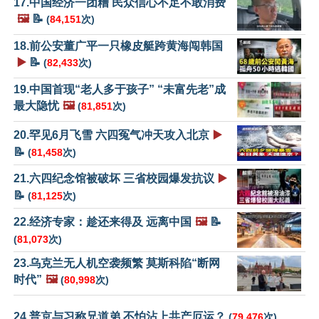
17.中国经济一团糟 民众信心不足不敢消费
🖼️
📝
(
84,151
次)
18.前公安董广平一只橡皮艇跨黄海闯韩国
▶️
📝
(
82,433
次)
19.中国首现“老人多于孩子” “未富先老”成
最大隐忧
🖼️
(
81,851
次)
20.罕见6月飞雪 六四冤气冲天攻入北京
▶️
📝
(
81,458
次)
21.六四纪念馆被破坏 三省校园爆发抗议
▶️
📝
(
81,125
次)
22.经济专家：趁还来得及 远离中国
🖼️
📝
(
81,073
次)
23.乌克兰无人机空袭频繁 莫斯科陷“断网
时代”
🖼️
(
80,998
次)
24.普京与习称兄道弟 不怕沾上共产厄运？
(
79,476
次)