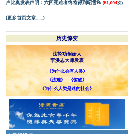
卢比奥发表声明：六四死难者终将得到昭雪📝
(
51,004
次)
(更多首页文章......)
历史惊变
法轮功创始人
李洪志大师发表
《为什么会有人类》
《法难》
《惊醒》
《为什么人类是迷的社会》