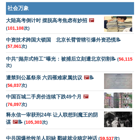
社会万象
大陆高考倒计时 摆脱高考焦虑有妙招
🖼️
(
101,108
次)
中资技术跨国大锁国 北京长臂管辖引爆外资恐慌📝
(
57,061
次)
中共“抛弃式特工”曝光：被捕后立刻遭北京切割📝
(
56,115
次)
遭禁到公墓祭亲 六四罹难家属抗议
🖼️
📝
(
56,037
次)
中国百城二手房价连续下跌49个月
🖼️
(
76,097
次)
释永信一审获刑24年 让人联想到魔王的阴
谋
🖼️
📝
(
105,303
次)
中共国爆抢牧羊人职缺 戳破就业稳定神话
(
59,537
次)