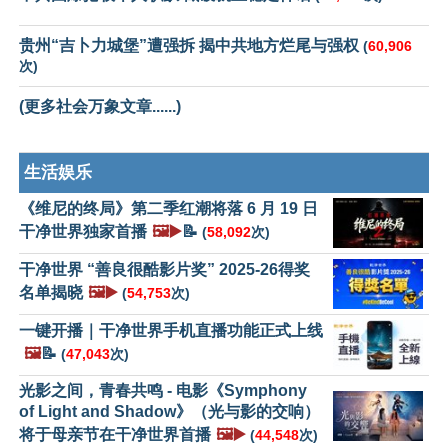
贵州“吉卜力城堡”遭强拆 揭中共地方烂尾与强权
(
60,906
次)
(更多社会万象文章......)
生活娱乐
《维尼的终局》第二季红潮将落 6 月 19 日
干净世界独家首播
🖼️▶️
📝
(
58,092
次)
干净世界 “善良很酷影片奖” 2025-26得奖
名单揭晓
🖼️▶️
(
54,753
次)
一键开播｜干净世界手机直播功能正式上线
🖼️
📝
(
47,043
次)
光影之间，青春共鸣 - 电影《Symphony
of Light and Shadow》（光与影的交响）
将于母亲节在干净世界首播
🖼️▶️
(
44,548
次)