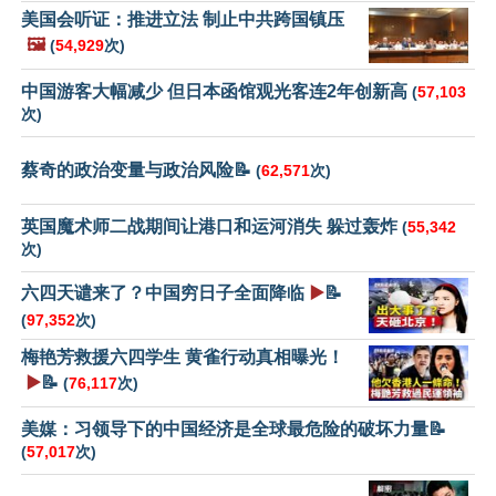
美国会听证：推进立法 制止中共跨国镇压
🖼️
(
54,929
次)
中国游客大幅减少 但日本函馆观光客连2年创新高
(
57,103
次)
蔡奇的政治变量与政治风险📝
(
62,571
次)
英国魔术师二战期间让港口和运河消失 躲过轰炸
(
55,342
次)
六四天谴来了？中国穷日子全面降临
▶️
📝
(
97,352
次)
梅艳芳救援六四学生 黄雀行动真相曝光！
▶️
📝
(
76,117
次)
美媒：习领导下的中国经济是全球最危险的破坏力量📝
(
57,017
次)