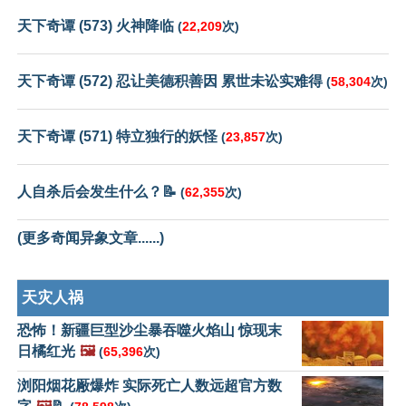
天下奇谭 (573) 火神降临
(
22,209
次)
天下奇谭 (572) 忍让美德积善因 累世未讼实难得
(
58,304
次)
天下奇谭 (571) 特立独行的妖怪
(
23,857
次)
人自杀后会发生什么？📝
(
62,355
次)
(更多奇闻异象文章......)
天灾人祸
恐怖！新疆巨型沙尘暴吞噬火焰山 惊现末
日橘红光
🖼️
(
65,396
次)
浏阳烟花厰爆炸 实际死亡人数远超官方数