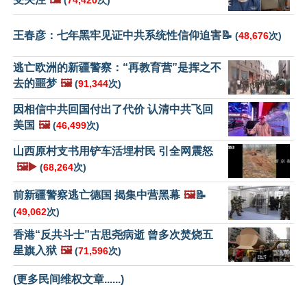
(
74,420
次)
王春彦：七年黑牢见证中共系统性信仰迫害📝
(
48,676
次)
逃亡欧洲的新疆警察：“再教育营”是挥之不
去的噩梦
🖼️
(
91,344
次)
因相信中共回国付出了代价 认清中共飞回
美国
🖼️
(
46,499
次)
山西原村支书用铲车活埋村民 引全网震怒
🖼️▶️
(
68,264
次)
前新疆警察逃亡德国 揭集中营黑幕
🖼️
📝
(
49,062
次)
香港“反共斗士”古思尧病逝 曾多次焚烧五
星旗入狱
🖼️
(
71,596
次)
(更多民间维权文章......)