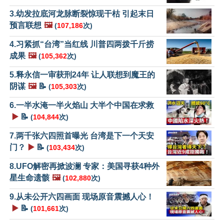
3.幼发拉底河龙脉断裂惊现干枯 引起末日
预言联想
🖼️
(
107,186
次)
4.习紧抓“台湾”当红线 川普四两拨千斤捞
成果
🖼️
(
105,362
次)
5.释永信一审获刑24年 让人联想到魔王的
阴谋
🖼️
📝
(
105,303
次)
6.一半水淹一半火焰山 大半个中国在求救
▶️
📝
(
104,844
次)
7.两千张六四照首曝光 台湾是下一个天安
门？
▶️
📝
(
103,434
次)
8.UFO解密再掀波澜 专家：美国寻获4种外
星生命遗骸
🖼️
(
102,880
次)
9.从未公开六四画面 现场原音震撼人心！
▶️
📝
(
101,661
次)