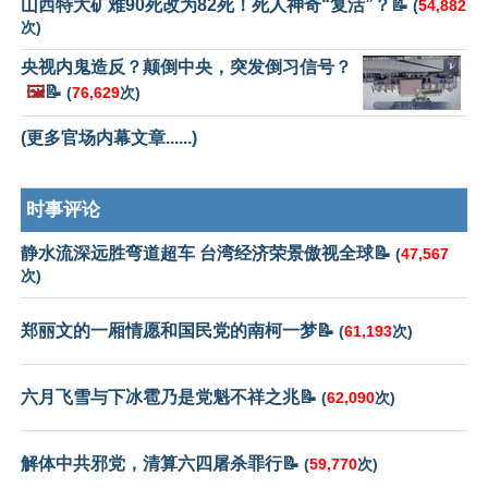
山西特大矿难90死改为82死！死人神奇“复活”？📝
(
54,882
次)
央视内鬼造反？颠倒中央，突发倒习信号？
🖼️
📝
(
76,629
次)
(更多官场内幕文章......)
时事评论
静水流深远胜弯道超车 台湾经济荣景傲视全球📝
(
47,567
次)
郑丽文的一厢情愿和国民党的南柯一梦📝
(
61,193
次)
六月飞雪与下冰雹乃是党魁不祥之兆📝
(
62,090
次)
解体中共邪党，清算六四屠杀罪行📝
(
59,770
次)