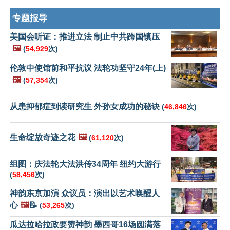
专题报导
美国会听证：推进立法 制止中共跨国镇压
🖼️
(
54,929
次)
伦敦中使馆前和平抗议 法轮功坚守24年(上)
🖼️
(
57,354
次)
从患抑郁症到读研究生 外孙女成功的秘诀
(
46,846
次)
生命绽放奇迹之花
🖼️
(
61,120
次)
组图：庆法轮大法洪传34周年 纽约大游行
(
58,456
次)
神韵东京加演 众议员：演出以艺术唤醒人
心
🖼️
📝
(
53,265
次)
瓜达拉哈拉政要赞神韵 墨西哥16场圆满落