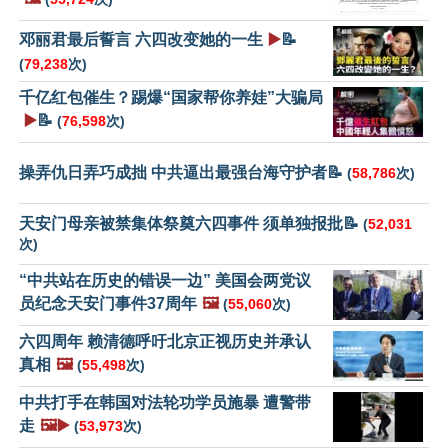
邓丽君最后誓言 六四改变她的一生
▶️
📝
(
79,238
次)
千亿红包催生？踢爆“国家帮你养娃”大骗局
▶️
📝
(
76,598
次)
操弄仇日弄巧成拙 中共逼出最强台海守护者📝
(
58,786
次)
天安门母亲被禁集体祭奠六四事件 须单独报批📝
(
52,031
次)
“中共站在历史的错误一边” 美国会两党议
员纪念天安门事件37周年
🖼️
(
55,060
次)
六四周年 赖清德呼吁北京正视历史并承认
真相
🖼️
(
55,498
次)
中共打手在韩国对法轮功学员施暴 遭警带
走
🖼️▶️
(
53,973
次)