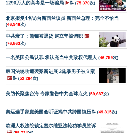
1290万人的高考是一场骗局
▶️
📝
(
75,370
次)
北京报复4名访台新西兰议员 新西兰总理：完全不恰当
(
46,946
次)
中共衰了：熊猫被退货 赵立坚被调职
🖼️
(
76,863
次)
一名美国公民认罪 承认充当中共政权代理人
(
46,759
次)
韩国法轮功遭袭案新进展 3施暴男子被立案
🖼️
📝
(
52,284
次)
美防长聚焦台海 专家警告中共全球点火
(
59,687
次)
奥运选手家庭美国会听证揭中共跨国镇压📝
(
49,815
次)
欧洲人权法院裁定塞尔维亚法轮功学员胜诉
🖼️
(
55,724
次)