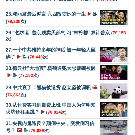
25.邓丽君最后誓言 六四改变她的一生
▶️
📝
(
79,238
次)
26.“乞求者”普京贱卖天然气 习“榨柠檬”算计普京
(
79,153
次)
27.一个中共维持多年的神话 被一年轻人砸
碎了
▶️
📝
(
78,440
次)
28.德云社“大地震” 杨鹤通犯大忌饭碗被砸
▶️
📝
(
77,182
次)
29.中共衰了：熊猫被退货 赵立坚被调职
🖼️
(
76,863
次)
30.从付费实习到自费上班 中国人为何明知
火坑还往里跳？
▶️
(
76,824
次)
31.央视内鬼造反？颠倒中央，突发倒习信
号？
🖼️
📝
(
76,629
次)