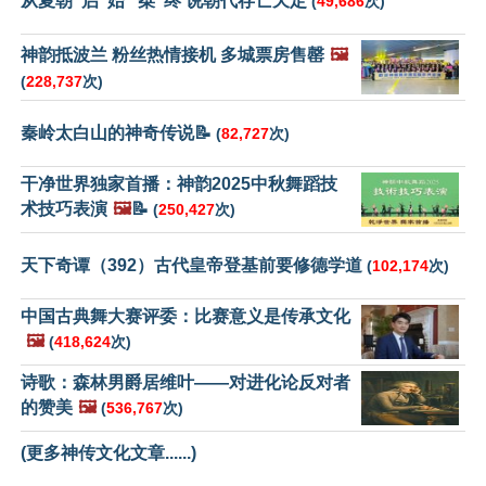
从夏朝“启”始 “桀”终 说朝代存亡天定
(
49,686
次)
神韵抵波兰 粉丝热情接机 多城票房售罄
🖼️
(
228,737
次)
秦岭太白山的神奇传说📝
(
82,727
次)
干净世界独家首播：神韵2025中秋舞蹈技
术技巧表演
🖼️
📝
(
250,427
次)
天下奇谭（392）古代皇帝登基前要修德学道
(
102,174
次)
中国古典舞大赛评委：比赛意义是传承文化
🖼️
(
418,624
次)
诗歌：森林男爵居维叶——对进化论反对者
的赞美
🖼️
(
536,767
次)
(更多神传文化文章......)