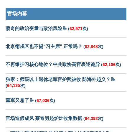
官场内幕
蔡奇的政治变量与政治风险📝
(
62,571
次)
北京衞戍区也不提“习主席” 正常吗？
(
62,848
次)
不再维护习核心地位？中共政协高官表述诡异
(
62,106
次)
独家：师级以上退休老军官护照被收 防海外起义？📝
(
64,135
次)
董军又悬了📝
(
67,036
次)
官场造假成风 蔡奇另起炉灶收集数据
(
64,392
次)