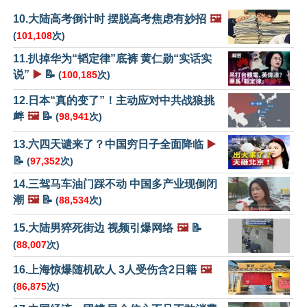
10.大陆高考倒计时 摆脱高考焦虑有妙招
🖼️
(
101,108
次)
11.扒掉华为“韬定律”底裤 黄仁勋“实话实
说”
▶️
📝
(
100,185
次)
12.日本“真的变了”！主动应对中共战狼挑
衅
🖼️
📝
(
98,941
次)
13.六四天谴来了？中国穷日子全面降临
▶️
📝
(
97,352
次)
14.三驾马车油门踩不动 中国多产业现倒闭
潮
🖼️
📝
(
88,534
次)
15.大陆男猝死街边 视频引爆网络
🖼️
📝
(
88,007
次)
16.上海惊爆随机砍人 3人受伤含2日籍
🖼️
(
86,875
次)