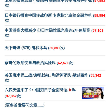
卫星照揭黄岩岛可疑结构 菲调查中共南海灰色扩张
(
57,553
次)
日本银行撤资中国转战印新 专家指北京陷金融危机
(
58,984
次)
中国游客大幅减少 但日本函馆观光客连2年创新高
(
57,103
次)
天下奇谭 (575) 鬼和木马
(
20,891
次)
蔡奇的政治变量与政治风险📝
(
62,571
次)
英国魔术师二战期间让港口和运河消失 躲过轰炸
(
55,342
次)
六四天谴来了？中国穷日子全面降临
▶️
📝
(
97,352
次)
(更多首发要闻文章......)