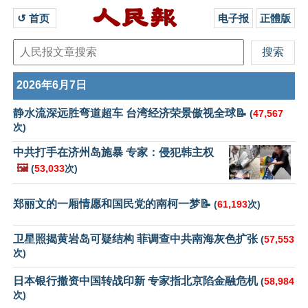
↺ 首页 
电子报
正體版
2026年6月7日
静水流深远胜弯道超车 台湾经济荣景傲视全球📝
(
47,567
次)
中共打手在济州岛施暴 专家：侵犯韩主权
🖼️
(
53,033
次)
郑丽文的一厢情愿和国民党的南柯一梦📝
(
61,193
次)
卫星照揭黄岩岛可疑结构 菲调查中共南海灰色扩张
(
57,553
次)
日本银行撤资中国转战印新 专家指北京陷金融危机
(
58,984
次)