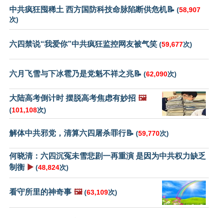
中共疯狂囤稀土 西方国防科技命脉陷断供危机📝
(
58,907
次)
六四禁说“我爱你”中共疯狂监控网友被气笑
(
59,677
次)
六月飞雪与下冰雹乃是党魁不祥之兆📝
(
62,090
次)
大陆高考倒计时 摆脱高考焦虑有妙招
🖼️
(
101,108
次)
解体中共邪党，清算六四屠杀罪行📝
(
59,770
次)
何晓清：六四沉冤未雪悲剧一再重演 是因为中共权力缺乏
制衡
▶️
(
48,824
次)
看守所里的神奇事
🖼️
(
63,109
次)