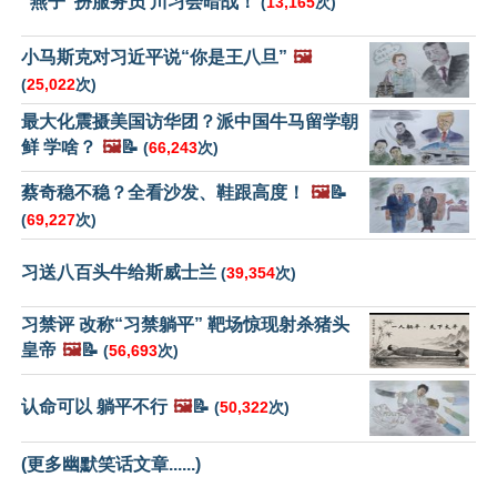
“燕子”扮服务员 川习会暗战！
(
13,165
次)
小马斯克对习近平说“你是王八旦”
🖼️
(
25,022
次)
最大化震摄美国访华团？派中国牛马留学朝
鲜 学啥？
🖼️
📝
(
66,243
次)
蔡奇稳不稳？全看沙发、鞋跟高度！
🖼️
📝
(
69,227
次)
习送八百头牛给斯威士兰
(
39,354
次)
习禁评 改称“习禁躺平” 靶场惊现射杀猪头
皇帝
🖼️
📝
(
56,693
次)
认命可以 躺平不行
🖼️
📝
(
50,322
次)
(更多幽默笑话文章......)