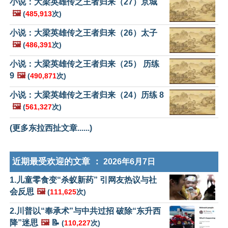
小说：大梁英雄传之王者归来（27）京城
🖼️
(
485,913
次)
小说：大梁英雄传之王者归来（26）太子
🖼️
(
486,391
次)
小说：大梁英雄传之王者归来（25） 历练
9
🖼️
(
490,871
次)
小说：大梁英雄传之王者归来（24）历练 8
🖼️
(
561,327
次)
(更多东拉西扯文章......)
近期最受欢迎的文章 ：
2026年6月7日
1.儿童零食变“杀蚁新药” 引网友热议与社
会反思
🖼️
(
111,625
次)
2.川普以“奉承术”与中共过招 破除“东升西
降”迷思
🖼️
📝
(
110,227
次)