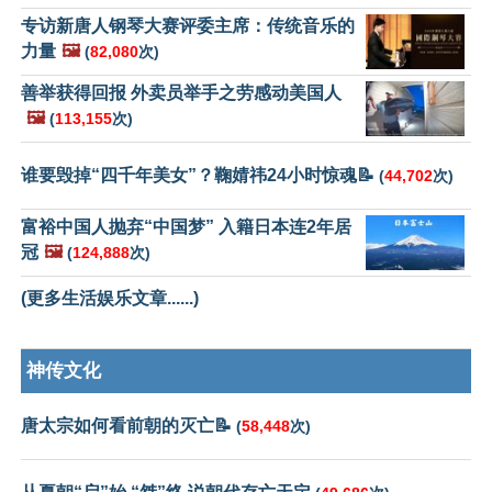
专访新唐人钢琴大赛评委主席：传统音乐的
力量
🖼️
(
82,080
次)
善举获得回报 外卖员举手之劳感动美国人
🖼️
(
113,155
次)
谁要毁掉“四千年美女”？鞠婧祎24小时惊魂📝
(
44,702
次)
富裕中国人抛弃“中国梦” 入籍日本连2年居
冠
🖼️
(
124,888
次)
(更多生活娱乐文章......)
神传文化
唐太宗如何看前朝的灭亡📝
(
58,448
次)