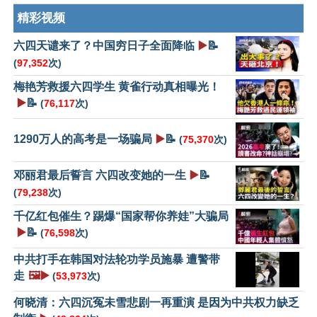
精彩视频
六四天谴来了？中国穷日子全面降临
▶️
📝
(
97,352
次)
梅艳芳救援六四学生 黄雀行动真相曝光！
▶️
📝
(
76,117
次)
1290万人的高考是一场骗局
▶️
📝
(
75,370
次)
邓丽君最后誓言 六四改变她的一生
▶️
📝
(
79,238
次)
千亿红包催生？踢爆“国家帮你养娃”大骗局
▶️
📝
(
76,598
次)
中共打手在韩国对法轮功学员施暴 遭警带
走
🖼️▶️
(
53,973
次)
何晓清：六四沉冤未雪悲剧一再重演 是因为中共权力缺乏