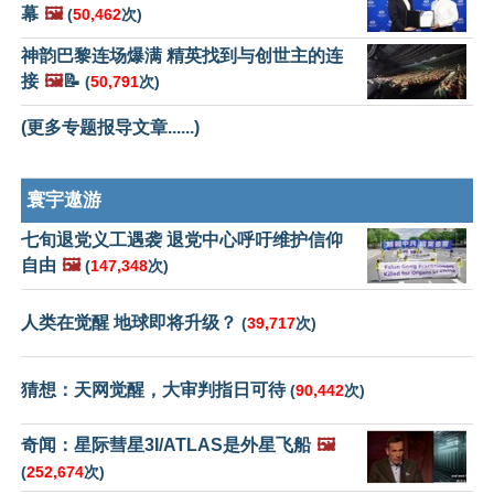
幕
🖼️
(
50,462
次)
神韵巴黎连场爆满 精英找到与创世主的连
接
🖼️
📝
(
50,791
次)
(更多专题报导文章......)
寰宇遨游
七旬退党义工遇袭 退党中心呼吁维护信仰
自由
🖼️
(
147,348
次)
人类在觉醒 地球即将升级？
(
39,717
次)
猜想：天网觉醒，大审判指日可待
(
90,442
次)
奇闻：星际彗星3I/ATLAS是外星飞船
🖼️
(
252,674
次)