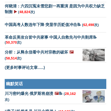
何晓清：六四沉冤未雪悲剧一再重演 是因为中共权力缺乏
制衡
▶️
(
48,824
次)
中国高考人数连年下降 突显学历贬值冲击📝
(
62,498
次)
革命反美攻台皆中共家事 中国人自救先与中共割席📝
(
50,370
次)
分析：从释永信看中共对宗教的破坏
🖼️
(
58,514
次)
(更多时事评论文章......)
幽默笑话
川习密约爆光 俄罗斯将崩溃
🖼️
📝
(
28,162
次)