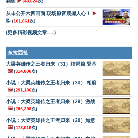
制衡
▶️
(
48,824
次)
从未公开六四画面 现场原音震撼人心！
▶️
📝
(
101,661
次)
(更多精彩视频文章......)
东拉西扯
大梁英雄传之王者归来（31）结局篇 登基
🖼️
(
314,806
次)
小说：大梁英雄传之王者归来（30） 相府
🖼️
(
291,186
次)
小说：大梁英雄传之王者归来（29）激战
🖼️
(
296,298
次)
小说：大梁英雄传之王者归来（28）如意
🖼️
(
473,016
次)