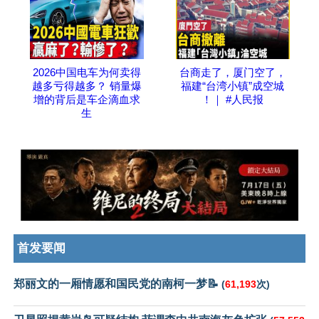
2026中国电车为何卖得
台商走了，厦门空了，
越多亏得越多？ 销量爆
福建“台湾小镇”成空城
增的背后是车企滴血求
！｜ #人民报
生
首发要闻
郑丽文的一厢情愿和国民党的南柯一梦📝
(
61,193
次)