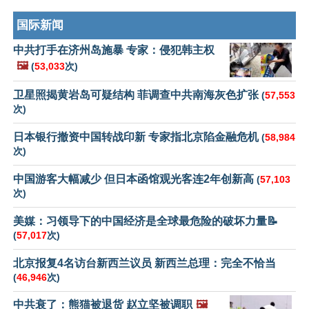
国际新闻
中共打手在济州岛施暴 专家：侵犯韩主权
🖼️
(
53,033
次)
卫星照揭黄岩岛可疑结构 菲调查中共南海灰色扩张
(
57,553
次)
日本银行撤资中国转战印新 专家指北京陷金融危机
(
58,984
次)
中国游客大幅减少 但日本函馆观光客连2年创新高
(
57,103
次)
美媒：习领导下的中国经济是全球最危险的破坏力量📝
(
57,017
次)
北京报复4名访台新西兰议员 新西兰总理：完全不恰当
(
46,946
次)
中共衰了：熊猫被退货 赵立坚被调职
🖼️