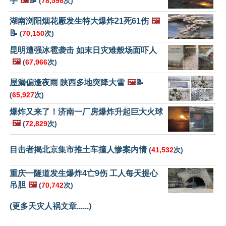
字
🖼️
📝
(
78,598
次)
湖南浏阳烟花厰发生特大爆炸21死61伤
🖼️
📝
(
70,150
次)
昆明遭强冰雹袭击 如末日灾难般场面吓人
🖼️
(
67,966
次)
屋漏偏逢夜雨 陕西多地突降大雪
🖼️
📝
(
65,927
次)
爆炸又来了！济南一厂房爆炸升起巨大火球
🖼️
(
72,829
次)
目击者揭北京集市推土车撞人惨案内情
(
41,532
次)
重庆一隧道发生爆炸4亡9伤 工人每天提心
吊胆
🖼️
(
70,742
次)
(更多天灾人祸文章......)