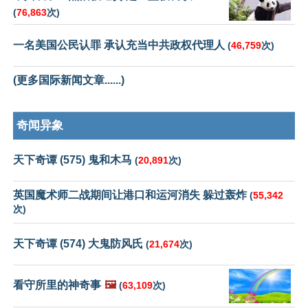
(
76,863
次)
一名美国公民认罪 承认充当中共政权代理人
(
46,759
次)
(更多国际新闻文章......)
奇闻异象
天下奇谭 (575) 鬼和木马
(
20,891
次)
英国魔术师二战期间让港口和运河消失 躲过轰炸
(
55,342
次)
天下奇谭 (574) 大鬼防风氏
(
21,674
次)
看守所里的神奇事
🖼️
(
63,109
次)