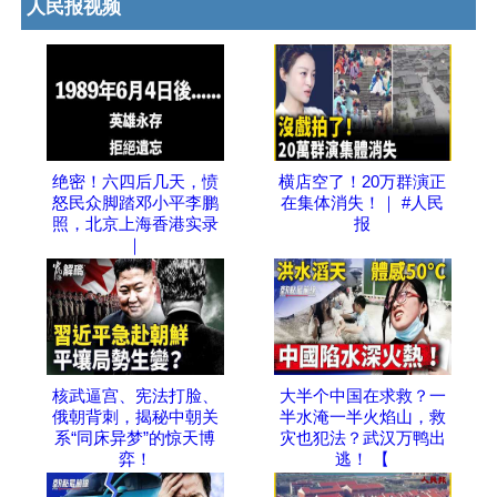
人民报视频
绝密！六四后几天，愤
横店空了！20万群演正
怒民众脚踏邓小平李鹏
在集体消失！｜ #人民
照，北京上海香港实录
报
｜
核武逼宫、宪法打脸、
大半个中国在求救？一
俄朝背刺，揭秘中朝关
半水淹一半火焰山，救
系“同床异梦”的惊天博
灾也犯法？武汉万鸭出
弈！
逃！ 【