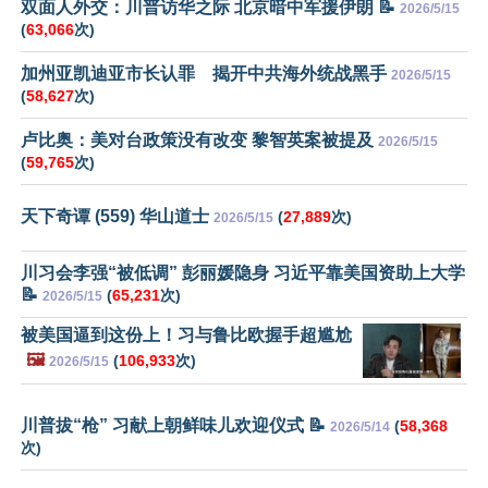
双面人外交：川普访华之际 北京暗中军援伊朗 📝
2026/5/15
(
63,066
次)
加州亚凯迪亚市长认罪 揭开中共海外统战黑手
2026/5/15
(
58,627
次)
卢比奥：美对台政策没有改变 黎智英案被提及
2026/5/15
(
59,765
次)
天下奇谭 (559) 华山道士
(
27,889
次)
2026/5/15
川习会李强“被低调” 彭丽媛隐身 习近平靠美国资助上大学
📝
(
65,231
次)
2026/5/15
被美国逼到这份上！习与鲁比欧握手超尴尬
🖼️
(
106,933
次)
2026/5/15
川普拔“枪” 习献上朝鲜味儿欢迎仪式 📝
(
58,368
2026/5/14
次)