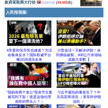
政府采取两大行动
🖼️
(
34,450
次)
2026/7/19
人民报视频:
6常委和张升民也难逃？为活
川普放话一天解决伊朗！谈
命集体反水？国际权威平台
判濒临破裂，400公斤浓缩铀
曝2026清洗名单
成最大变数【
“我妈有两个老公”母亲节文案
习近平最怕的事发生了？中
被骂到下架！谁是这场伦理
共高层再清洗 ｜美军炸伊朗
崩坏的带头人？｜
油轮 ｜