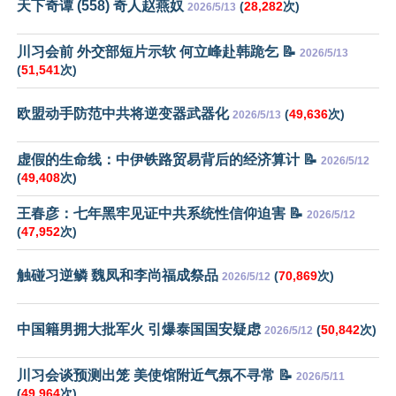
天下奇谭 (558) 奇人赵燕奴
(
28,282
次)
2026/5/13
川习会前 外交部短片示软 何立峰赴韩跪乞 📝
2026/5/13
(
51,541
次)
欧盟动手防范中共将逆变器武器化
(
49,636
次)
2026/5/13
虚假的生命线：中伊铁路贸易背后的经济算计 📝
2026/5/12
(
49,408
次)
王春彦：七年黑牢见证中共系统性信仰迫害 📝
2026/5/12
(
47,952
次)
触碰习逆鳞 魏凤和李尚福成祭品
(
70,869
次)
2026/5/12
中国籍男拥大批军火 引爆泰国国安疑虑
(
50,842
次)
2026/5/12
川习会谈预测出笼 美使馆附近气氛不寻常 📝
2026/5/11
(
49,964
次)