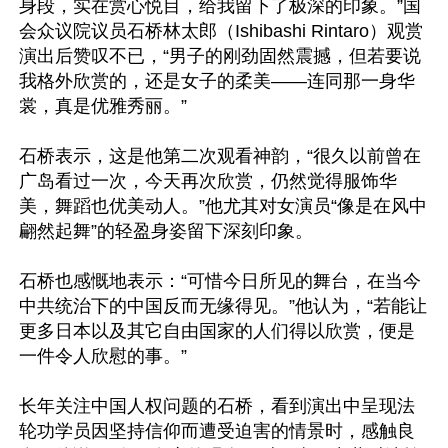
身段，实在赏心悦目，给我留下了极深的印象。”国
会众议院议员石桥林太郎（Ishibashi Rintaro）观赏
演出后赞叹不已，“男子的刚劲固然震撼，但若要说
我格外欣赏的，还是女子的柔美——连同那一身华
裳，真是优雅秀丽。”

石桥表示，这是他第二次观看神韵，“很久以前曾在
广岛看过一次，今天再次欣赏，仍然觉得服饰华
美，舞蹈也优美动人。”他尤其对女演员“像是在风中
翩然起舞”的轻盈身姿留下深刻印象。

石桥也感慨地表示：“可惜今日所见的舞台，在当今
中共统治下的中国反而无缘得见。”他认为，“若能让
更多日本以及其它自由国家的人们得以欣赏，便是
一件令人欣慰的事。”

长年关注中国人权问题的石桥，看到演出中呈现法
轮功学员因坚持信仰而遭受迫害的情景时，感触良