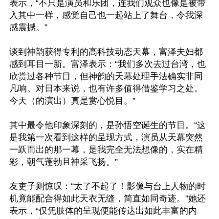
表示，“不只是演员和乐团，连我们观众也像是被带
入其中一样，感觉自己也一起站上了舞台，令我深
感震撼。”

谈到神韵获得专利的高科技动态天幕，富泽夫妇都
感到耳目一新。富泽表示：“我们多次去过台湾，也
欣赏过各种节目，但神韵的天幕处理手法确实非同
凡响。对日本来说，也有许多值得借鉴学习之处。
今天（的演出）真是赏心悦目。”

其中最令他印象深刻的，是孙悟空诞生的节目。“这
是我第一次看到这样的呈现方式，演员从天幕突然
一跃而出的那一幕，是我完全无法想像的，实在精
彩，朝气蓬勃且神采飞扬。”

友吏子则惊叹：“太了不起了！影像与台上人物的时
机竟能配合得如此天衣无缝，简直如同奇迹。”她还
表示，“仅凭肢体的呈现便能传达出如此丰富的内