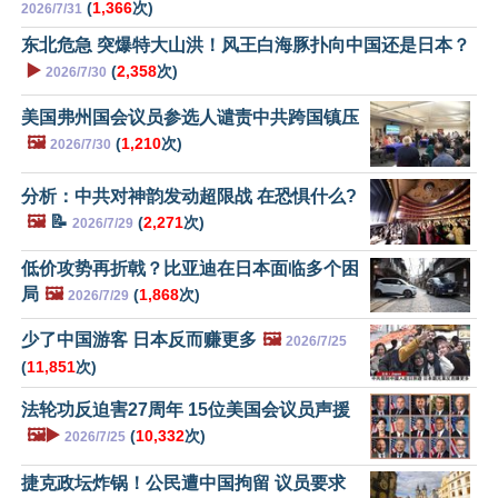
(
1,366
次)
2026/7/31
东北危急 突爆特大山洪！风王白海豚扑向中国还是日本？
▶️
(
2,358
次)
2026/7/30
美国弗州国会议员参选人谴责中共跨国镇压
🖼️
(
1,210
次)
2026/7/30
分析：中共对神韵发动超限战 在恐惧什么?
🖼️
📝
(
2,271
次)
2026/7/29
低价攻势再折戟？比亚迪在日本面临多个困
局
🖼️
(
1,868
次)
2026/7/29
少了中国游客 日本反而赚更多
🖼️
2026/7/25
(
11,851
次)
法轮功反迫害27周年 15位美国会议员声援
🖼️▶️
(
10,332
次)
2026/7/25
捷克政坛炸锅！公民遭中国拘留 议员要求