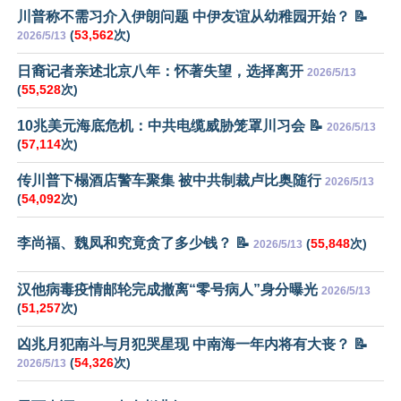
川普称不需习介入伊朗问题 中伊友谊从幼稚园开始？ 📝
(
53,562
次)
2026/5/13
日裔记者亲述北京八年：怀著失望，选择离开
2026/5/13
(
55,528
次)
10兆美元海底危机：中共电缆威胁笼罩川习会 📝
2026/5/13
(
57,114
次)
传川普下榻酒店警车聚集 被中共制裁卢比奥随行
2026/5/13
(
54,092
次)
李尚福、魏凤和究竟贪了多少钱？ 📝
(
55,848
次)
2026/5/13
汉他病毒疫情邮轮完成撤离“零号病人”身分曝光
2026/5/13
(
51,257
次)
凶兆月犯南斗与月犯哭星现 中南海一年内将有大丧？ 📝
(
54,326
次)
2026/5/13