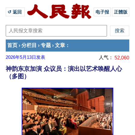
↺ 返回 
电子报
正體版
首页
分栏目
专题
文章
›
›
›
：
2026年5月13日
发表
人气：
52,060
神韵东京加演 众议员：演出以艺术唤醒人心
（多图）