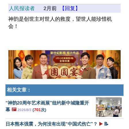
人民报读者
2月前
【回复】
神韵是创世主对世人的救度，望世人能珍惜机
会！
相关文章：
“神韵20周年艺术画展”纽约新中城隆重开
幕
🖼️
(
701
次)
2026/8/3
日本熊本强震，为何没有出现“中国式伤亡”？
▶️
📝