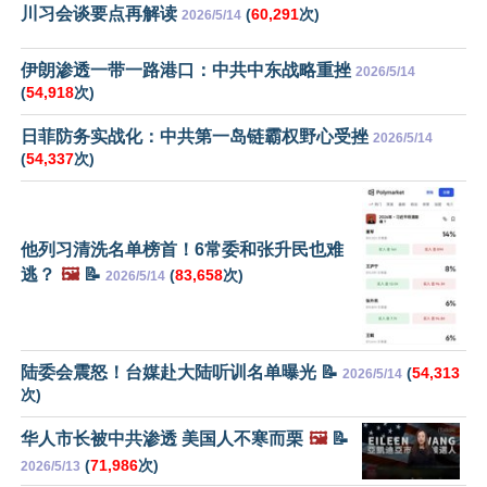
川习会谈要点再解读
(
60,291
次)
2026/5/14
伊朗渗透一带一路港口：中共中东战略重挫
2026/5/14
(
54,918
次)
日菲防务实战化：中共第一岛链霸权野心受挫
2026/5/14
(
54,337
次)
他列习清洗名单榜首！6常委和张升民也难
逃？
🖼️
📝
(
83,658
次)
2026/5/14
陆委会震怒！台媒赴大陆听训名单曝光 📝
(
54,313
2026/5/14
次)
华人市长被中共渗透 美国人不寒而栗
🖼️
📝
(
71,986
次)
2026/5/13