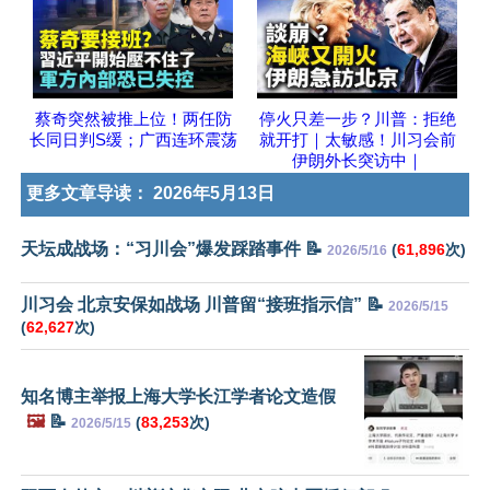
蔡奇突然被推上位！两任防
停火只差一步？川普：拒绝
长同日判S缓；广西连环震荡
就开打｜太敏感！川习会前
伊朗外长突访中｜
更多文章导读：
2026年5月13日
天坛成战场：“习川会”爆发踩踏事件 📝
(
61,896
次)
2026/5/16
川习会 北京安保如战场 川普留“接班指示信” 📝
2026/5/15
(
62,627
次)
知名博主举报上海大学长江学者论文造假
🖼️
📝
(
83,253
次)
2026/5/15