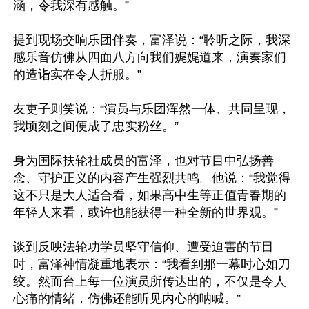
涵，令我深有感触。”

提到现场交响乐团伴奏，富泽说：“聆听之际，我深
感乐音仿佛从四面八方向我们娓娓道来，演奏家们
的造诣实在令人折服。”

友吏子则笑说：“演员与乐团浑然一体、共同呈现，
我顷刻之间便成了忠实粉丝。”

身为国际扶轮社成员的富泽，也对节目中弘扬善
念、守护正义的内容产生强烈共鸣。他说：“我觉得
这不只是大人适合看，如果高中生等正值青春期的
年轻人来看，或许也能获得一种全新的世界观。”

谈到反映法轮功学员坚守信仰、遭受迫害的节目
时，富泽神情凝重地表示：“我看到那一幕时心如刀
绞。然而台上每一位演员所传达出的，不仅是令人
心痛的情绪，仿佛还能听见内心的呐喊。”
