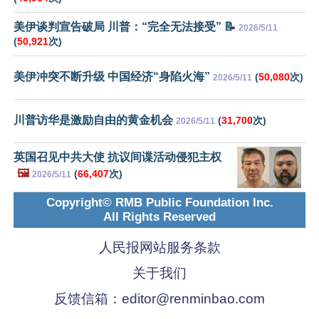
美伊谈判宣告破局 川普：“完全无法接受” 📝
2026/5/11
(
50,921
次)
美伊冲突不断升级 中国经济“身陷火海”
(
50,080
次)
2026/5/11
川普访华是激励自由的黄金机会
(
31,700
次)
2026/5/11
英国召见中共大使 抗议间谍活动侵犯主权
🖼️
(
66,407
次)
2026/5/11
Copyright© RMB Public Foundation Inc.
All Rights Reserved
人民报网站服务条款
关于我们
反馈信箱：
editor@renminbao.com