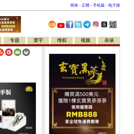
简体
-
正體
-
手机版
-
电子报
专题
寰宇
维权
视频
杂谈