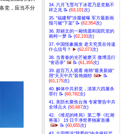
34. 六月飞雪与下冰雹乃是党魁不
各党，应当不分
祥之兆 📝 (
63,101
次)
35. “福建帮”涉腐被曝 军方最新画
报习被“下架” 📝 (
62,954
次)
36. 郑丽文的一厢情愿和国民党的
南柯一梦 📝 (
62,193
次)
37. 中国怪象频发 老天究竟在传递
什么信号？
▶️
(
62,073
次)
38. 当青春的光芒被磨灭 微博流行
“丧语录”
🖼️
📝 (
61,355
次)
39. 超百万人观看 南韩“最美新娘”
用“天灭中共”装饰婚纱
🖼️▶️
📝
(
61,175
次)
40. 解体中共邪党，清算六四屠杀
罪行 📝 (
60,782
次)
41. 美防长聚焦台海 专家警告中共
全球点火 (
60,687
次)
42. 《维尼的终局》第二季《红潮
将落》 19 日干净世界独家首播
🖼️▶️
📝 (
60,655
次)
43. 六四禁说“我爱你”中共疯狂监