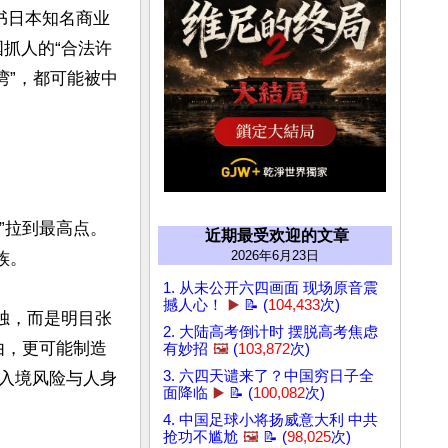
日投书日本知名商业
国抓人的“合法许
湾”，都可能被中
”拉到最高点。
近期最受欢迎的文章
2026年6月23日
。

1. 从未公开六四画面 现场原音震
撼人心！
▶️
📝 (
104,433
次)
独，而是明目张
2. 大陆高考倒计时 摆脱高考焦虑
由，更可能制造
有妙招
🖼️
(
103,872
次)
3. 六四天谴来了？中国穷日子全
入境风险与人身
面降临
▶️
📝 (
100,082
次)
4. 中国足球小将扬威意大利 中共
抢功不尴尬
🖼️
📝 (
98,025
次)