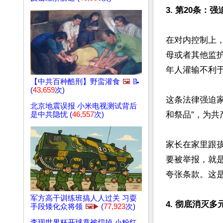
3. 第20条：
在对内控制上
母或者其他监
年人灌输不利于
【中共百种酷刑】野蛮灌食
🖼️
📝
(
43,659
次)
这条法律强迫家
北京地震误报 小米电视测试背后
和祭品”，为共
是中共隐忧 (
46,557
次)
家长在家里跟
要被举报，就
夸张条款。这是
军方高干训练班搞人人过关 习耍
4. 彻底消灭多
手段矮化众将领
🖼️▶️
(
77,923
次)
李现世界杯开球竟被切掉 小粉红