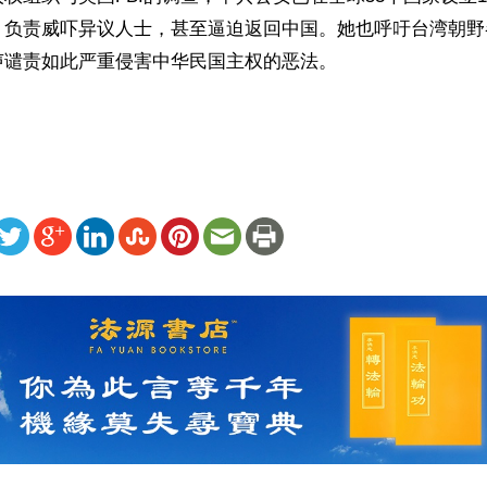
，负责威吓异议人士，甚至逼迫返回中国。她也呼吁台湾朝野
谴责如此严重侵害中华民国主权的恶法。

ww.renminbao.com/rmb/articles/2026/6/24/95635.html