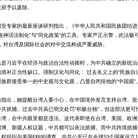
府予以废除。

国安专家的最新座谈研判指出，《中华人民共和国民族团结进
族神话法制化”与“同化政策”的工具。专家严正示警，此法极
，对台湾及国际社会的对中交流构成严重威胁。

法是习近平在经济与政治合法性动摇时，为中共确立的新统治
填补正当性缺口。强制汉化与同化： 过去名义上的“民族自
族群接受单一的中史观与文化观，凸显自闭排他的“中国观”。
瑜指出，她提醒台湾人要小心，在中国境外发言支持台湾、批
中共抓捕。过去中共虽已明文处罚“积极台独”，但这部法更可
台湾，在中共眼里都是违法。这代表即使在台湾、美国、欧洲
图博、新疆人权议题，中共都可以依法抓捕。而中共跨境抓捕
权组织与美国FBI的调查，中共公安已在全球53个国家设立1