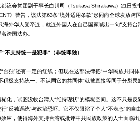
议会党团副干事长白川司（Tsukasa Shirakawa）21
IDENT》警告，该法第63条“境外适用条款”形同向全球发放跨
只海外华人受牵连，就连外国人在自己国家喊出一句“支持台
名跨国法办。

”等于“不支持统一是犯罪”（非统即独）
“台独”还有一定的红线；但现在这部法律把“中华民族共同体
不积极支持统一、不认同它的共同体”就被直接等同于分裂民族
模糊化，试图没收台湾人“维持现状”的模糊空间。这不只是反
行“反独逼统”与政治恐吓。它不仅限缩了个人“不表态”的自
蝉效应，使得海外支持台湾或批评中共民族政策的人士面临出