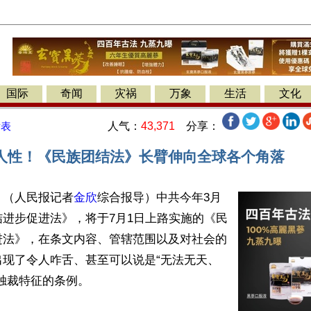
国际
奇闻
灾祸
万象
生活
文化
人气：
43,371
分享：
发表
人性！《民族团结法》长臂伸向全球各个角落
】（人民报记者
金欣
综合报导）中共今年3月
进步促进法》，将于7月1日上路实施的《民
进法》，在条文内容、管辖范围以及对社会的
出现了令人咋舌、甚至可以说是“无法无天、
独裁特征的条例。
