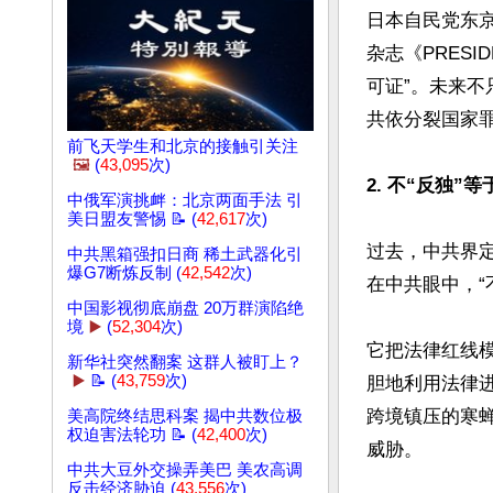
日本自民党东京都
杂志《PRES
可证”。未来不
共依分裂国家罪
前飞天学生和北京的接触引关注
🖼️
(
43,095
次)
2. 不“反独
中俄军演挑衅：北京两面手法 引
美日盟友警惕 📝 (
42,617
次)
过去，中共界定
中共黑箱强扣日商 稀土武器化引
爆G7断炼反制 (
42,542
次)
在中共眼中，“
中国影视彻底崩盘 20万群演陷绝
境
▶️
(
52,304
次)
它把法律红线
新华社突然翻案 这群人被盯上？
▶️
📝 (
43,759
次)
胆地利用法律进
跨境镇压的寒
美高院终结思科案 揭中共数位极
权迫害法轮功 📝 (
42,400
次)
威胁。

中共大豆外交操弄美巴 美农高调
反击经济胁迫 (
43,556
次)