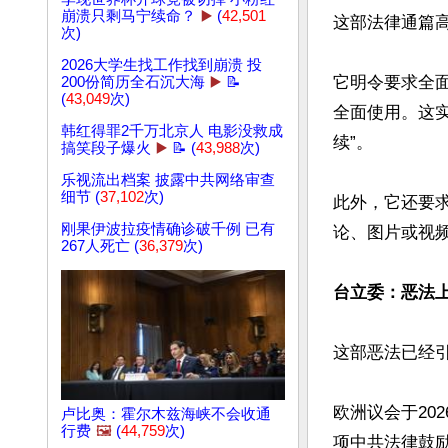
崩溃只剩马宁续命？
▶️
(
42,501
这部法律通篇高
次)
2026大学生找工作找到崩溃 投
它明令要求全
200份简历全石沉大海
▶️
📝
(
43,049
次)
全面使用。这
韩红得罪2千万北京人 电影没救成
续”。

搞笑段子爆火
▶️
📝 (
43,988
次)
乐视流出档案 披露中共网络审查
细节 (
37,102
次)
此外，它还要求
刚果伊波拉疫情确诊破千例 已有
论、图片或视频
267人死亡 (
36,379
次)
台立委：恶法上
这部恶法已经引
欧洲议会于20
卢比奥：霍尔木兹海峡不会收通
行费
🖼️
(
44,759
次)
项中共法律鼓