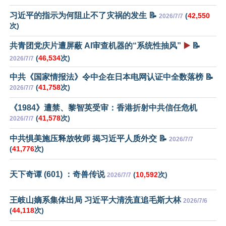
习近平的指示为何阻止不了灾祸的发生 📝
(
42,550
2026/7/7
次)
共青团党庆片遭屏蔽 AI审查机器的“系统性抽风”
▶️
📝
(
46,534
次)
2026/7/7
中共《国家情报法》令中企在日本电网认证中全数落榜 📝
(
41,758
次)
2026/7/7
《1984》遭禁、黎智英受审：香港折射中共信任危机
(
41,578
次)
2026/7/7
中共惧美施压释放牧师 揭习近平人质外交 📝
2026/7/7
(
41,776
次)
天下奇谭 (601) ：奇兽传说
(
10,592
次)
2026/7/7
王岐山嫡系集体出局 习近平大清洗直追毛斯大林
2026/7/6
(
44,118
次)