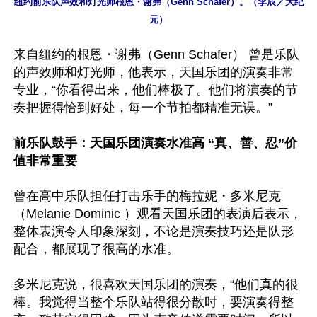
纽约前乐队声效和灯光师根恩・谢弗（Genn Schafer）。（李辰／大纪
元）
来自纽约的根恩・谢弗（Genn Schafer） 曾是乐队
的声效师和灯光师，他表示，天国乐团的演奏非常
专业，“你看得出来，他们棒极了。他们将演奏的节
奏把握得恰到好处，每一个节拍都精准无误。”

前乐队鼓手：天国乐团演奏水准高 “真、善、忍”价
值非常重要
曾在高中乐队担任打击乐手的梅拉妮・多米尼克
（Melanie Dominic ）观看天国乐团的表演后表示，
整体表演令人印象深刻，不论是演奏技巧还是队形
配合，都展现了很高的水准。

多米尼克说，很喜欢天国乐团的演奏，“他们真的很
棒。我觉得当整个乐队站得很分散时，要演奏得整