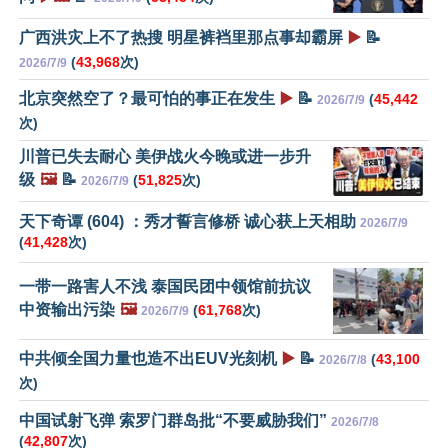
广西洪灾上不了热搜 明星裤裆里那点事却霸屏
▶️
📝
(
43,968
次)
2026/7/9
北京突然空了？最可怕的事正在发生
▶️
📝
(
45,442
2026/7/9
次)
川普已失去耐心 美伊战火今晚或进一步升
级
🖼️
📝
(
51,825
次)
2026/7/9
天下奇谭 (604) ：秀才誓言修桥 诚心获上天相助
2026/7/9
(
41,428
次)
一带一路害人不浅 泰国民团中领馆前抗议
中资输出污染
🖼️
(
61,768
次)
2026/7/9
中共倾全国力量也造不出EUV光刻机
▶️
📝
(
43,100
2026/7/8
次)
中国试射飞弹 索罗门群岛批“不要威胁我们”
2026/7/8
(
42,807
次)