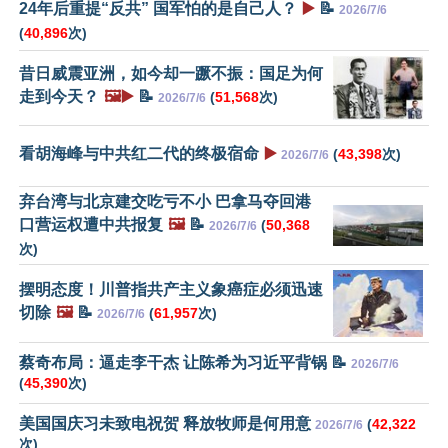
24年后重提“反共” 国军怕的是自己人？
▶️
📝
2026/7/6
(
40,896
次)
昔日威震亚洲，如今却一蹶不振：国足为何
走到今天？
🖼️▶️
📝
(
51,568
次)
2026/7/6
看胡海峰与中共红二代的终极宿命
▶️
(
43,398
次)
2026/7/6
弃台湾与北京建交吃亏不小 巴拿马夺回港
口营运权遭中共报复
🖼️
📝
(
50,368
2026/7/6
次)
摆明态度！川普指共产主义象癌症必须迅速
切除
🖼️
📝
(
61,957
次)
2026/7/6
蔡奇布局：逼走李干杰 让陈希为习近平背锅 📝
2026/7/6
(
45,390
次)
美国国庆习未致电祝贺 释放牧师是何用意
(
42,322
2026/7/6
次)