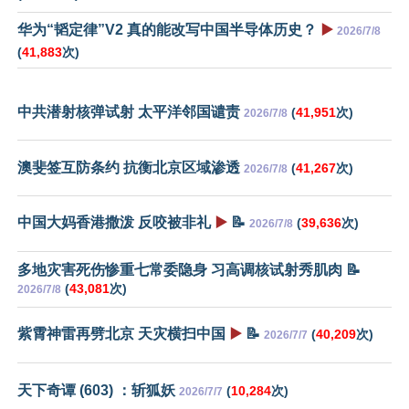
华为“韬定律”V2 真的能改写中国半导体历史？
▶️
2026/7/8
(
41,883
次)
中共潜射核弹试射 太平洋邻国谴责
(
41,951
次)
2026/7/8
澳斐签互防条约 抗衡北京区域渗透
(
41,267
次)
2026/7/8
中国大妈香港撒泼 反咬被非礼
▶️
📝
(
39,636
次)
2026/7/8
多地灾害死伤惨重七常委隐身 习高调核试射秀肌肉 📝
(
43,081
次)
2026/7/8
紫霄神雷再劈北京 天灾横扫中国
▶️
📝
(
40,209
次)
2026/7/7
天下奇谭 (603) ：斩狐妖
(
10,284
次)
2026/7/7