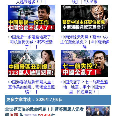
人越来越多！！｜
线】｜#人民报
中国最后一条活路堵死了！
中南海惊天海啸！蔡奇中办
司机当街哭喊：我不想活
主任疑似被免？｜#中南海解
了！ 【
码
中国游客被坑到怀疑人生！
中国天变了？七一前死鱼遍
宣传美如仙境，现场全是照
地、地震，半个中国泡水
骗！ 【
里，民怨爆发！｜
更多文章导读：
2026年7月6日
全世界面临的致命问题！川普答新唐人记者
问
▶️🖼️
📝
(
53,454
次)
2026/7/9