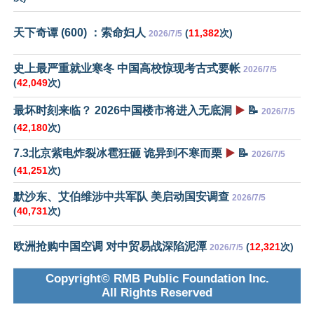
天下奇谭 (600) ：索命妇人
(
11,382
次)
2026/7/5
史上最严重就业寒冬 中国高校惊现考古式要帐
2026/7/5
(
42,049
次)
最坏时刻来临？ 2026中国楼市将进入无底洞
▶️
📝
2026/7/5
(
42,180
次)
7.3北京紫电炸裂冰雹狂砸 诡异到不寒而栗
▶️
📝
2026/7/5
(
41,251
次)
默沙东、艾伯维涉中共军队 美启动国安调查
2026/7/5
(
40,731
次)
欧洲抢购中国空调 对中贸易战深陷泥潭
(
12,321
次)
2026/7/5
Copyright© RMB Public Foundation Inc.
All Rights Reserved