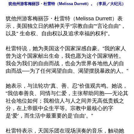
犹他州游客梅丽莎・杜雷特（Melissa Durrett）。（李辰／大纪元）
犹他州游客梅丽莎・杜雷特（Melissa Durrett）表
示，美国独立日的精神关乎“宗教自由”“言论自由”，
以及“ 生命权、自由权以及追求幸福的权利”。

杜雷特说，她为美国这个国家深感自豪。“我的家人
曾为这个国家献出生命，我也愿为这个国家牺牲。
我会为我们的自由而战，也会为世界各地他人的自
由而战──为了任何渴望自由、渴望摆脱暴政的人。”

她表示，与法轮功“真、善、忍”价值观共鸣。她说，
“我信奉善良、同情与仁爱，主张帮助同胞──无论其
社会地位如何；我相信人与人之间并无高低贵贱之
分，在上帝眼中众生平等。宗教中最核心的字
是‘爱’，而生活中最重要的是‘自由’。”

杜雷特表示，天国乐团在现场演奏的音乐，触动她