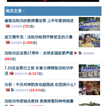
相关文章：
修炼法轮功的教师遭迫害 上半年案例综述
🖼️
(
721
次)
2026/8/6
波兰裔学员：法轮功给我平静坚定的力量
🖼️
(
1,055
次)
2026/8/5
法轮功反迫害27周年：全球多国政要声援
▶️
📝
2026/8/4
(
965
次)
7.20反迫害日之前 长春大肆绑架法轮功学
员
🖼️
(
6,317
次)
2026/7/30
分析：中共对神韵发动超限战 在恐惧什么?
🖼️
📝
(
10,370
次)
2026/7/29
法轮功华府烛光夜悼 美律师看到神奇能量