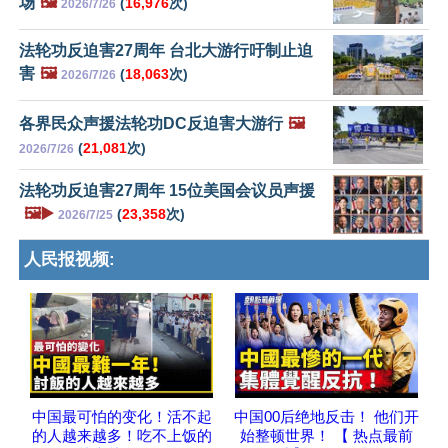
场
🖼️
(
16,976
次)
2026/7/26
法轮功反迫害27周年 台北大游行吁制止迫
害
🖼️
(
18,063
次)
2026/7/26
各界民众声援法轮功DC反迫害大游行
🖼️
(
21,081
次)
2026/7/26
法轮功反迫害27周年 15位美国会议员声援
🖼️▶️
(
23,358
次)
2026/7/25
人民报视频:
中国最可怕的变化！活不起
中国00后绝地反击！ 他们开
的人越来越多！吃不上饭的
始整顿世界！ 【 热点最前