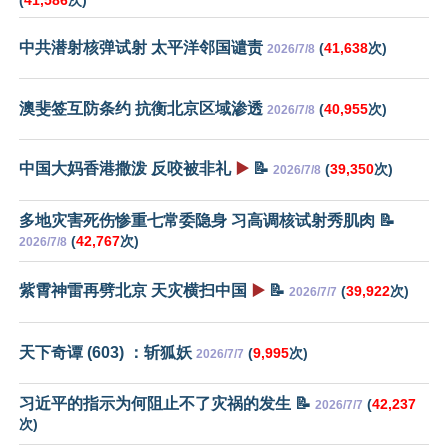
(
41,586
次)
中共潜射核弹试射 太平洋邻国谴责
(
41,638
次)
2026/7/8
澳斐签互防条约 抗衡北京区域渗透
(
40,955
次)
2026/7/8
中国大妈香港撒泼 反咬被非礼
▶️
📝
(
39,350
次)
2026/7/8
多地灾害死伤惨重七常委隐身 习高调核试射秀肌肉 📝
(
42,767
次)
2026/7/8
紫霄神雷再劈北京 天灾横扫中国
▶️
📝
(
39,922
次)
2026/7/7
天下奇谭 (603) ：斩狐妖
(
9,995
次)
2026/7/7
习近平的指示为何阻止不了灾祸的发生 📝
(
42,237
2026/7/7
次)