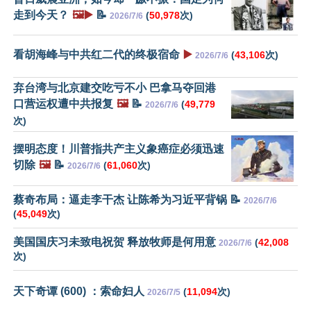
走到今天？
🖼️▶️
📝
(
50,978
次)
2026/7/6
看胡海峰与中共红二代的终极宿命
▶️
(
43,106
次)
2026/7/6
弃台湾与北京建交吃亏不小 巴拿马夺回港
口营运权遭中共报复
🖼️
📝
(
49,779
2026/7/6
次)
摆明态度！川普指共产主义象癌症必须迅速
切除
🖼️
📝
(
61,060
次)
2026/7/6
蔡奇布局：逼走李干杰 让陈希为习近平背锅 📝
2026/7/6
(
45,049
次)
美国国庆习未致电祝贺 释放牧师是何用意
(
42,008
2026/7/6
次)
天下奇谭 (600) ：索命妇人
(
11,094
次)
2026/7/5