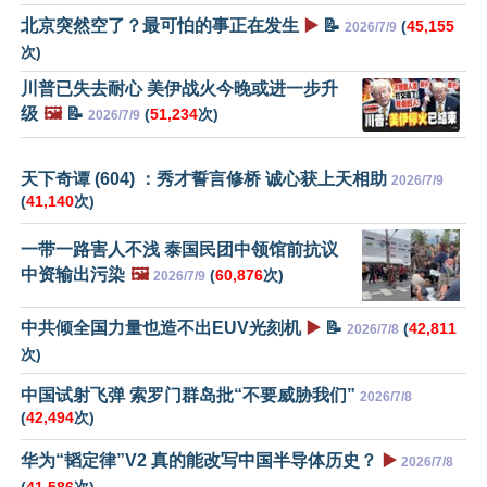
北京突然空了？最可怕的事正在发生
▶️
📝
(
45,155
2026/7/9
次)
川普已失去耐心 美伊战火今晚或进一步升
级
🖼️
📝
(
51,234
次)
2026/7/9
天下奇谭 (604) ：秀才誓言修桥 诚心获上天相助
2026/7/9
(
41,140
次)
一带一路害人不浅 泰国民团中领馆前抗议
中资输出污染
🖼️
(
60,876
次)
2026/7/9
中共倾全国力量也造不出EUV光刻机
▶️
📝
(
42,811
2026/7/8
次)
中国试射飞弹 索罗门群岛批“不要威胁我们”
2026/7/8
(
42,494
次)
华为“韬定律”V2 真的能改写中国半导体历史？
▶️
2026/7/8