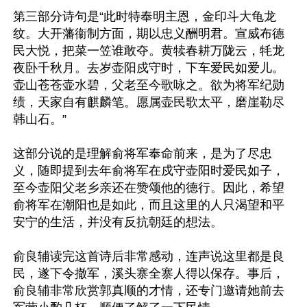
第三部分诗句是“此时特奉明主恩，金印斗大龟龙
纹。大开藩衞制方面，期以忠义酬明君。宣威布德
民大悦，把菜一笠谁敢夺。黄犊春耕万陇云，牦龙
夜卧千秋月。去岁壶阳戍守时，下车爱民如爱儿。
壶山苍苍壶水碧，父老至今歌咏之。欲为将军纪勋
绩，天家自有麒麟笔。愿属壶民歌太平，磨崖勒尽
韩山石。”

这部分说的是理解俞将军奉命前来，是为了尽忠
义，随即提到去年俞将军在戍守壶阳时爱民如子，
至今壶阳父老乡亲还在赞颂他的德行。因此，希望
俞将军在潮阳也是如此，而且这里的人只渴望和平
安宁的生活，并没有反抗朝廷的想法。

俞良辅读完这首诗后非常感动，连声说这里都是良
民，遂下令撤军，溪头寨全寨人得以保存。事后，
俞良辅非常欣赏郭真顺的才情，还专门邀请她前去