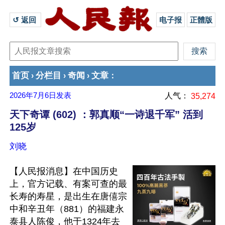
↺ 返回 
电子报
正體版
首页
分栏目
奇闻
文章
›
›
›
：
2026年7月6日
发表
人气：
35,274
天下奇谭 (602) ：郭真顺“一诗退千军” 活到
125岁
刘晓
【人民报消息】在中国历史
上，官方记载、有案可查的最
长寿的寿星，是出生在唐僖宗
中和辛丑年（881）的福建永
泰县人陈俊，他于1324年去