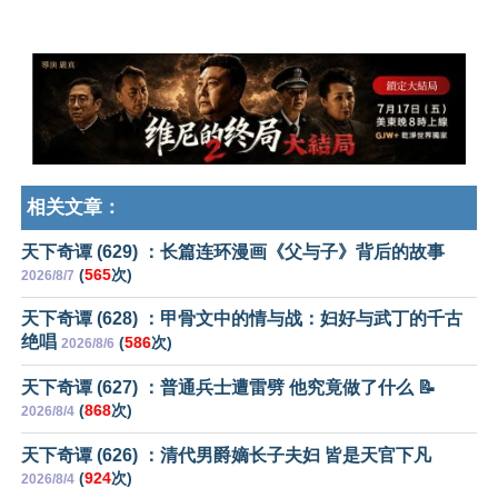
相关文章：
天下奇谭 (629) ：长篇连环漫画《父与子》背后的故事
(
565
次)
2026/8/7
天下奇谭 (628) ：甲骨文中的情与战：妇好与武丁的千古
绝唱
(
586
次)
2026/8/6
天下奇谭 (627) ：普通兵士遭雷劈 他究竟做了什么 📝
(
868
次)
2026/8/4
天下奇谭 (626) ：清代男爵嫡长子夫妇 皆是天官下凡
(
924
次)
2026/8/4