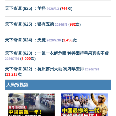
天下奇谭 (625) ：羊怪
(
766
次)
2026/8/3
天下奇谭 (625) ：猫有五德
(
982
次)
2026/8/1
天下奇谭 (624) ：天魔
(
1,496
次)
2026/7/30
天下奇谭 (623) ：一饭一衣解危困 种善因得善果真实不虚
(
8,000
次)
2026/7/29
天下奇谭 (622) ：杭州苏州大劫 冥府早安排
2026/7/28
(
11,213
次)
人民报视频: