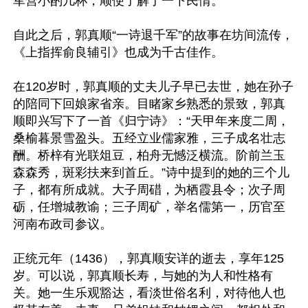
军营小酌几杯，顺便了解了一下民情。

自此之后，郭真顺“一诗退千军”的故事在坊间流传，
《上指挥俞良辅引》也成为千古佳作。

在120岁时，郭真顺的丈夫儿子早已去世，她在孙子
的陪同下回娘家省亲。目睹家乡熟悉的景致，郭真
顺即兴写下了一首《归宁诗》：“天甲年来度二周，
桑榆暮景雪盈头。五经立业儒家雅，三子成名壮志
酬。桥梓有光联俎豆，柏舟无憾泛横流。阶前兰玉
森森秀，斑彩扶来到首丘。”诗中提到的她的三个儿
子，都有所成就。大子周碏，为栖霞县令；次子周
砺，任增城教谕；三子周矿，举名儒第一，历官至
河南布政司参议。

正统元年（1436），郭真顺安详的逝去，享年125
岁。可以说，郭真顺长寿，与她的为人和性格有
关。她一生乐观豁达，看淡世俗名利，对待他人也