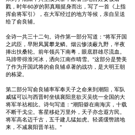
戮，时年60岁的郭真顺挺身而出，写了一首《上指
挥俞将军引》，在大军经过的地方等候，亲自呈送
给了俞良辅。

全诗一共三十二句。诗作第一部分写道：“将军开国
之武臣，早附凤翼攀龙鳞。烟云惨淡蔽九野，半夜
捧出扶桑轮。前年领兵下南粤，眼底群雄尽流血。
马蹄带得淮河冰，洒向江南作晴雪。”这部分是赞美
了作为开国武将的俞良辅卓著的战功，是大明王朝
的栋梁。

第二部分写俞良辅率军奉天子之命来到潮阳，军队
威猛可以与西晋时坐镇襄阳意欲灭吴统一全国的大
将军羊祜相比。诗句写道：“潮阳僻在南海滨，十载
不断干戈尘。客星移处万里外，天子亦念遐方民。
将军高名迈千古，五千建儿猛如虎。轻裘缓辔踏地
来，不减襄阳晋羊祜。”
