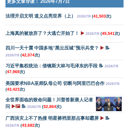
更多文章导读：
2026年7月7日
法理开启文明 道义点亮世界（上）
(
41,503
次)
2026/7/9
上海真的被放弃了？大逃亡开始了！
▶️
(
45,541
次)
2026/7/9
四川一天十震 中国多地“黑云压城”预示兵变？
▶️
📝
(
42,074
次)
2026/7/9
习近平集权统治：借镜斯大林与毛泽东的手段 📝
2026/7/9
(
47,969
次)
美国要求NBA巫师队母公司 切断与阿里巴巴合作
2026/7/9
(
43,423
次)
全世界面临的致命问题！川普答新唐人记者
问
▶️🖼️
📝
(
52,864
次)
2026/7/9
广西洪灾上不了热搜 明星裤裆里那点事却霸屏
▶️
📝
(
43,682
次)
2026/7/9