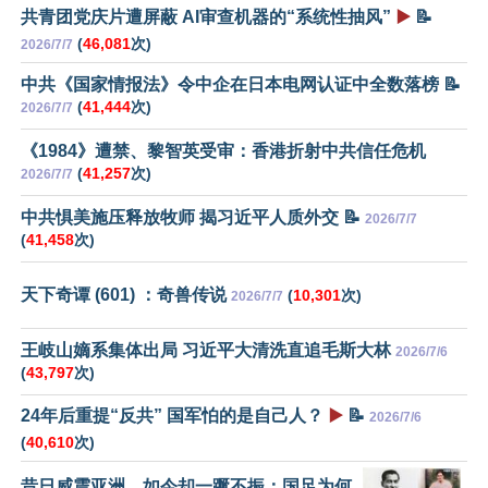
共青团党庆片遭屏蔽 AI审查机器的“系统性抽风”
▶️
📝
(
46,081
次)
2026/7/7
中共《国家情报法》令中企在日本电网认证中全数落榜 📝
(
41,444
次)
2026/7/7
《1984》遭禁、黎智英受审：香港折射中共信任危机
(
41,257
次)
2026/7/7
中共惧美施压释放牧师 揭习近平人质外交 📝
2026/7/7
(
41,458
次)
天下奇谭 (601) ：奇兽传说
(
10,301
次)
2026/7/7
王岐山嫡系集体出局 习近平大清洗直追毛斯大林
2026/7/6
(
43,797
次)
24年后重提“反共” 国军怕的是自己人？
▶️
📝
2026/7/6
(
40,610
次)
昔日威震亚洲，如今却一蹶不振：国足为何