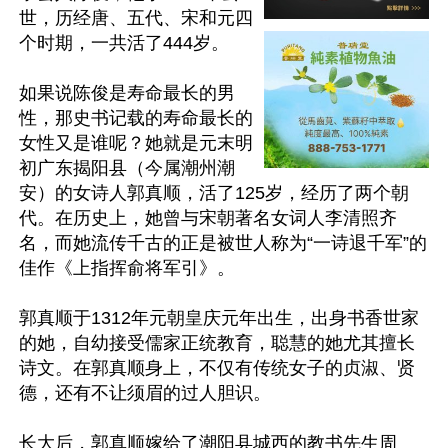
世，历经唐、五代、宋和元四
个时期，一共活了444岁。

如果说陈俊是寿命最长的男
性，那史书记载的寿命最长的
女性又是谁呢？她就是元末明
初广东揭阳县（今属潮州潮
安）的女诗人郭真顺，活了125岁，经历了两个朝
代。在历史上，她曾与宋朝著名女词人李清照齐
名，而她流传千古的正是被世人称为“一诗退千军”的
佳作《上指挥俞将军引》。

郭真顺于1312年元朝皇庆元年出生，出身书香世家
的她，自幼接受儒家正统教育，聪慧的她尤其擅长
诗文。在郭真顺身上，不仅有传统女子的贞淑、贤
德，还有不让须眉的过人胆识。

长大后，郭真顺嫁给了潮阳县城西的教书先生周