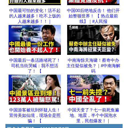
中国最可怕的变化！活不起
中国00后绝地反击！ 他们开
的人越来越多！吃不上饭的
始整顿世界！ 【 热点最前
人越来越多！！｜
线】｜#人民报
中国最后一条活路堵死了！
中南海惊天海啸！蔡奇中办
司机当街哭喊：我不想活
主任疑似被免？｜#中南海解
了！ 【
码
中国游客被坑到怀疑人生！
中国天变了？七一前死鱼遍
宣传美如仙境，现场全是照
地、地震，半个中国泡水
骗！ 【
里，民怨爆发！｜