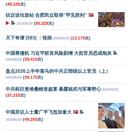
(
40,155
次)
抗议设垃圾站 合肥民众取得“罕见胜利”
🖼️
▶️
📝
(
50,329
次)
2026/6/29
天下奇谭 (593) ：怪病
(
13,179
次)
2026/6/29
中国尊撞机 习近平斩首风险剧增 大批官员恐成炮灰 📝
(
39,410
次)
2026/6/29
盘点2026上半年落马的中共正部级以上官员（上）
(
39,175
次)
2026/6/29
中共耗巨资堆叠畸形超算 暴露核武与军事野心
2026/6/28
(
37,215
次)
中国异议人士董广平飞抵加拿大
🖼️
📝
(
49,265
次)
2026/6/28