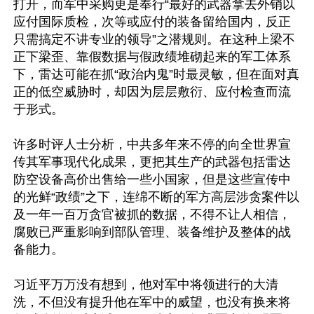
打开，而军中采购更是奉行“最好的武器拿去外销以
应付国际质检，次等或应付的装备留给国内，反正
只需搞定不讲专业的领导”之潜规则。在这种上梁不
正下梁歪、靠假数据与假政绩堆砌起来的军工体系
下，雷达可能在抓“政治内鬼”时最灵敏，但在面对真
正的低空威胁时，却因为层层敷衍、应付检查而流
于形式。

许多时评人士分析，中共多年来不停的向全世界宣
传其军事现代化成果，更把其生产的武器包括雷达
防空设备高价出售给一些小国家，但是这些宣传中
的光鲜“政绩”之下，连绵不断的军方高层涉贪案件以
及一年一百万贪官被抓的数据，不得不让人相信，
腐败已严重影响到部队管理、装备维护及整体的战
备能力。

习近平万万没有想到，他对军中将领进行的大清
洗，不但没有提升他在军中的威望，也没有换来将