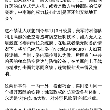
带。如果这不是一架失控的民用机，而是一架载满
炸药的自杀式无人机，或者是敌方特种部队的低空
突袭，中南海的权力核心此刻是否还能安稳地开
会？

这不禁让人联想到今年1月3日凌晨，美军特种部队
利用高超的低空渗透与防空压制技术，如入无人之
境般直飞委内瑞拉总统府，在独裁者毫无防备的情
况下，将前总统马杜洛（Nicolás Maduro）夫妇直
接逮捕。当时，委内瑞拉引以为傲、斥巨资向中共
购买的整套防空雷达与防御设备，在美军的电子战
与精准打击面前形同废铁，连警报都没来得及拉
响。

这两起事件，一内一外，看似巧合，实则指向同一
个极其残酷的铁律：独裁政权的防空设备与体制，
永远是“对内如临大敌、对外弱风吹倒”的纸老虎。
