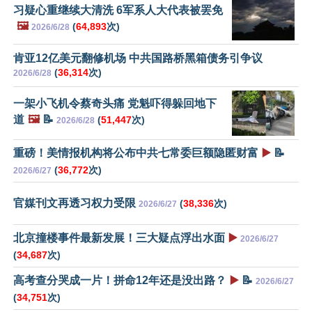
习疑心重继续大清洗 6军系人大代表被罢免
🖼️
(
64,893
次)
2026/6/28
肯亚12亿美元翻修机场 中共国路桥黑箱债务引争议
(
36,314
次)
2026/6/28
一架小飞机令蔡奇头痛 党魁吓得躲回地下
道
🖼️
📝
(
51,447
次)
2026/6/28
重磅！美情报机构将公布中共七常委巨额隐匿财富
▶️
📝
(
36,772
次)
2026/6/27
官媒刊文再透习权力受限
(
38,336
次)
2026/6/27
北京撞楼事件最新发展！三大疑点浮出水面
▶️
2026/6/27
(
34,687
次)
高考查分哭成一片！拼命12年还是没出路？
▶️
📝
2026/6/27
(
34,751
次)