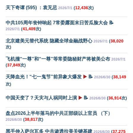
天下奇谭 (595) ：袁无忌
(
12,436
次)
2026/7/1
中共105周年丧钟响起 7常委露面末日苦瓜脸大会 📝
(
41,409
次)
2026/7/1
北京建美元替代系统 隐藏全球金融战野心
(
38,020
2026/7/1
次)
飞机撞“一尊”和“一尊”等常委隐秘财产将被美公布
2026/7/1
(
37,849
次)
天降血光！“七一鬼节”前异象大爆发
▶️
📝
(
38,149
2026/6/30
次)
中国天变了？天灾与人祸同时上演
▶️
📝
(
36,914
次)
2026/6/30
盘点2026上半年落马的中共正部级以上官员 （下）
(
38,817
次)
2026/6/30
黑手伸入萨尔瓦多 中共渗透拉美关键基建
(
37,275
2026/6/30