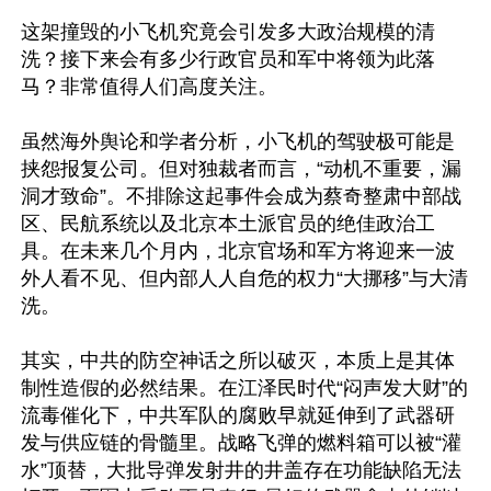
这架撞毁的小飞机究竟会引发多大政治规模的清
洗？接下来会有多少行政官员和军中将领为此落
马？非常值得人们高度关注。

虽然海外舆论和学者分析，小飞机的驾驶极可能是
挟怨报复公司。但对独裁者而言，“动机不重要，漏
洞才致命”。不排除这起事件会成为蔡奇整肃中部战
区、民航系统以及北京本土派官员的绝佳政治工
具。在未来几个月内，北京官场和军方将迎来一波
外人看不见、但内部人人自危的权力“大挪移”与大清
洗。

其实，中共的防空神话之所以破灭，本质上是其体
制性造假的必然结果。在江泽民时代“闷声发大财”的
流毒催化下，中共军队的腐败早就延伸到了武器研
发与供应链的骨髓里。战略飞弹的燃料箱可以被“灌
水”顶替，大批导弹发射井的井盖存在功能缺陷无法