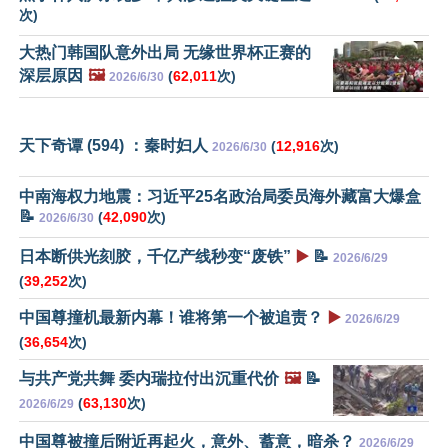
次)
大热门韩国队意外出局 无缘世界杯正赛的
深层原因
🖼️
(
62,011
次)
2026/6/30
天下奇谭 (594) ：秦时妇人
(
12,916
次)
2026/6/30
中南海权力地震：习近平25名政治局委员海外藏富大爆盒
📝
(
42,090
次)
2026/6/30
日本断供光刻胶，千亿产线秒变“废铁”
▶️
📝
2026/6/29
(
39,252
次)
中国尊撞机最新内幕！谁将第一个被追责？
▶️
2026/6/29
(
36,654
次)
与共产党共舞 委内瑞拉付出沉重代价
🖼️
📝
(
63,130
次)
2026/6/29
中国尊被撞后附近再起火，意外、蓄意，暗杀？
2026/6/29