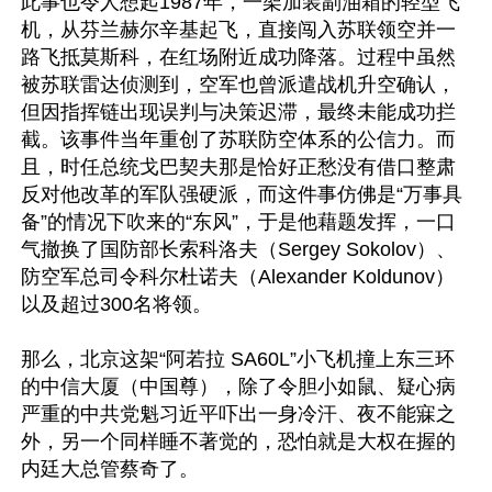
此事也令人想起1987年，一架加装副油箱的轻型飞
机，从芬兰赫尔辛基起飞，直接闯入苏联领空并一
路飞抵莫斯科，在红场附近成功降落。过程中虽然
被苏联雷达侦测到，空军也曾派遣战机升空确认，
但因指挥链出现误判与决策迟滞，最终未能成功拦
截。该事件当年重创了苏联防空体系的公信力。而
且，时任总统戈巴契夫那是恰好正愁没有借口整肃
反对他改革的军队强硬派，而这件事仿佛是“万事具
备”的情况下吹来的“东风”，于是他藉题发挥，一口
气撤换了国防部长索科洛夫（Sergey Sokolov）、
防空军总司令科尔杜诺夫（Alexander Koldunov）
以及超过300名将领。

那么，北京这架“阿若拉 SA60L”小飞机撞上东三环
的中信大厦（中国尊），除了令胆小如鼠、疑心病
严重的中共党魁习近平吓出一身冷汗、夜不能寐之
外，另一个同样睡不著觉的，恐怕就是大权在握的
内廷大总管蔡奇了。
