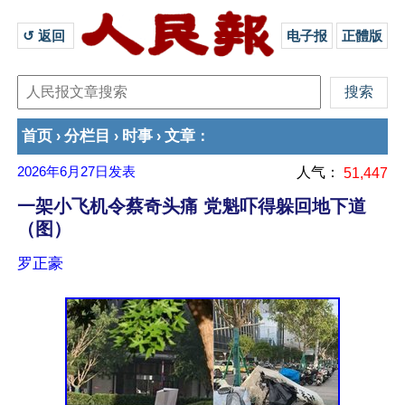
↺ 返回 
电子报
正體版
首页
分栏目
时事
文章
›
›
›
：
2026年6月27日
发表
人气：
51,447
一架小飞机令蔡奇头痛 党魁吓得躲回地下道
（图）
罗正豪