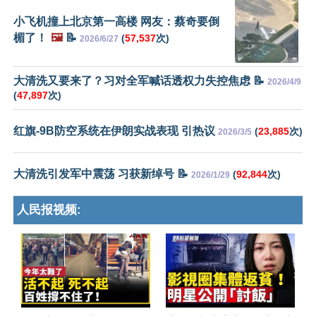
小飞机撞上北京第一高楼 网友：蔡奇要倒
楣了！
🖼️
📝
(
57,537
次)
2026/6/27
大清洗又要来了？习对全军喊话透权力失控焦虑 📝
2026/4/9
(
47,897
次)
红旗-9B防空系统在伊朗实战表现 引热议
(
23,885
次)
2026/3/5
大清洗引发军中震荡 习获新绰号 📝
(
92,844
次)
2026/1/29
人民报视频: