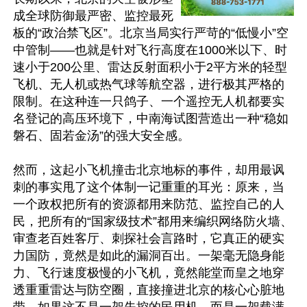
成全球防御最严密、监控最死
板的“政治禁飞区”。北京当局实行严苛的“低慢小”空
中管制——也就是针对飞行高度在1000米以下、时
速小于200公里、雷达反射面积小于2平方米的轻型
飞机、无人机或热气球等航空器，进行极其严格的
限制。在这种连一只鸽子、一个遥控无人机都要实
名登记的高压环境下，中南海试图营造出一种“稳如
磐石、固若金汤”的强大安全感。

然而，这起小飞机撞击北京地标的事件，却用最讽
刺的事实甩了这个体制一记重重的耳光：原来，当
一个政权把所有的资源都用来防范、监控自己的人
民，把所有的“国家级技术”都用来编织网络防火墙、
审查老百姓客厅、刺探社会言路时，它真正的硬实
力国防，竟然是如此的漏洞百出。一架毫无隐身能
力、飞行速度极慢的小飞机，竟然能堂而皇之地穿
透重重雷达与防空圈，直接撞进北京的核心心脏地