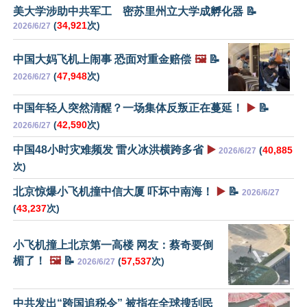
美大学涉助中共军工 密苏里州立大学成孵化器 📝
(
34,921
次)
2026/6/27
中国大妈飞机上闹事 恐面对重金赔偿
🖼️
📝
(
47,948
次)
2026/6/27
中国年轻人突然清醒？一场集体反叛正在蔓延！
▶️
📝
(
42,590
次)
2026/6/27
中国48小时灾难频发 雷火冰洪横跨多省
▶️
(
40,885
2026/6/27
次)
北京惊爆小飞机撞中信大厦 吓坏中南海！
▶️
📝
2026/6/27
(
43,237
次)
小飞机撞上北京第一高楼 网友：蔡奇要倒
楣了！
🖼️
📝
(
57,537
次)
2026/6/27
中共发出“跨国追税令” 被指在全球搜刮民