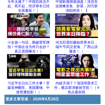
今年太难了！中国百姓活不
中国影视彻底崩盘！演员失
起、死不起，经济寒冬已经
业摆摊卖鱼、炒菜，20万群
全面蔓延！｜
演陷绝境！ 【
小女孩一句话，戳破雷军摆
河北巨雹狂砸如世界末日，
拍！中国企业为何只会抄？
端午节武汉变海、广西山洪
真正原因曝光！｜
爆发！ ｜
习近平生日出三件大事！官
内娱天塌了？顶流明星求工
媒造神翻车、美国重锤、中
作，横店群演惨状空前！ ｜#
使馆遭投影！｜
热点最前线
更多文章导读：
2026年6月28日