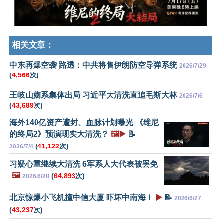
相关文章：
中东再爆空袭 路透：中共将售伊朗防空导弹系统
2026/7/29
(
4,566
次)
王岐山嫡系集体出局 习近平大清洗直追毛斯大林
2026/7/6
(
43,689
次)
海外140亿资产遭封、血脉计划曝光 《维尼
的终局2》预演现实大清洗？
🖼️▶️
📝
(
41,122
次)
2026/7/4
习疑心重继续大清洗 6军系人大代表被罢免
🖼️
(
64,893
次)
2026/6/28
北京惊爆小飞机撞中信大厦 吓坏中南海！
▶️
📝
2026/6/27
(
43,237
次)