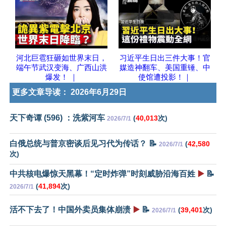
河北巨雹狂砸如世界末日，
习近平生日出三件大事！官
端午节武汉变海、广西山洪
媒造神翻车、美国重锤、中
爆发！ ｜
使馆遭投影！｜
更多文章导读：
2026年6月29日
天下奇谭 (596) ：洗紫河车
(
40,013
次)
2026/7/1
白俄总统与普京密谈后见习代为传话？ 📝
(
42,580
2026/7/1
次)
中共核电爆惊天黑幕！“定时炸弹”时刻威胁沿海百姓
▶️
📝
(
41,894
次)
2026/7/1
活不下去了！中国外卖员集体崩溃
▶️
📝
(
39,401
次)
2026/7/1