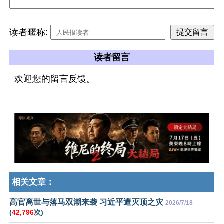
读者暱称:
读者留言
欢迎您的留言反馈。
相关文章：
高官离世与落马双潮来袭 习近平遭灭顶之灾
2026/7/18
(
42,796
次)