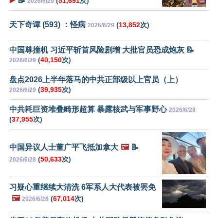
▶️
📝
(
51,691
次)
2026/6/29
天下奇谭 (593) ：怪病
(
13,852
次)
2026/6/29
中国尊撞机 习近平斩首风险剧增 大批官员恐成炮灰 📝
(
40,150
次)
2026/6/29
盘点2026上半年落马的中共正部级以上官员（上）
(
39,935
次)
2026/6/29
中共耗巨资堆叠畸形超算 暴露核武与军事野心
2026/6/28
(
37,955
次)
中国异议人士董广平飞抵加拿大
🖼️
📝
(
50,633
次)
2026/6/28
习疑心重继续大清洗 6军系人大代表被罢免
🖼️
(
67,014
次)
2026/6/28