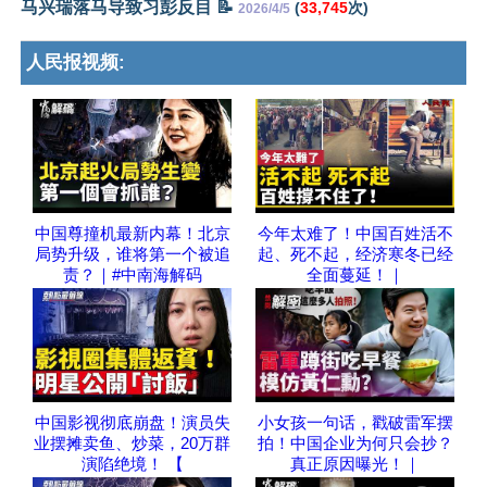
马兴瑞落马导致习彭反目 📝
(
33,745
次)
2026/4/5
人民报视频:
中国尊撞机最新内幕！北京
今年太难了！中国百姓活不
局势升级，谁将第一个被追
起、死不起，经济寒冬已经
责？｜#中南海解码
全面蔓延！｜
中国影视彻底崩盘！演员失
小女孩一句话，戳破雷军摆
业摆摊卖鱼、炒菜，20万群
拍！中国企业为何只会抄？
演陷绝境！ 【
真正原因曝光！｜