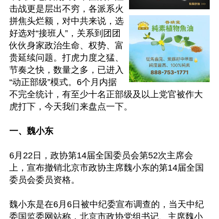
击战更是层出不穷，各派系火
拼焦头烂额，对中共来说，选
好选对“接班人”，关系到团团
伙伙身家政治生命、权势、富
贵延续问题。打虎力度之猛、
节奏之快，数量之多，已进入
“动正部级”模式。6个月内据
不完全统计，有至少十名正部级及以上党官被作大
虎打下，今天我们来盘点一下。

一、魏小东
6月22日，政协第14届全国委员会第52次主席会
上，宣布撤销北京市政协主席魏小东的第14届全国
委员会委员资格。

魏小东是在6月6日被中纪委宣布调查的，当天中纪
委国监委网站称，北京市政协党组书记、主席魏小