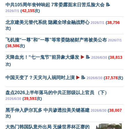
中共105周年丧钟响起 7常委露面末日苦瓜脸大会 📝
(
42,155
次)
2026/7/1
北京建美元替代系统 隐藏全球金融战野心
(
38,756
2026/7/1
次)
飞机撞“一尊”和“一尊”等常委隐秘财产将被美公布
2026/7/1
(
38,586
次)
天降血光！“七一鬼节”前异象大爆发
▶️
📝
(
38,813
2026/6/30
次)
中国天变了？天灾与人祸同时上演
▶️
📝
(
37,578
次)
2026/6/30
盘点2026上半年落马的中共正部级以上官员 （下）
(
39,593
次)
2026/6/30
黑手伸入萨尔瓦多 中共渗透拉美关键基建
(
38,007
2026/6/30
次)
大热门韩国队意外出局 无缘世界杯正赛的