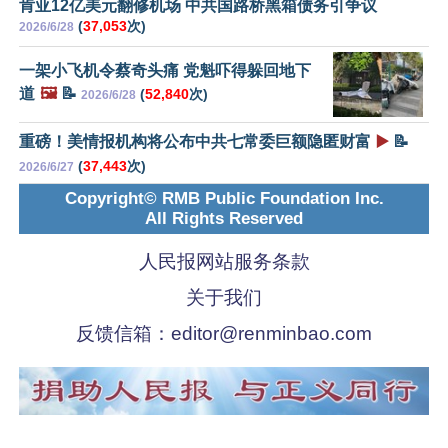
肯亚12亿美元翻修机场 中共国路桥黑箱债务引争议
(
37,053
次)
2026/6/28
一架小飞机令蔡奇头痛 党魁吓得躲回地下
道
🖼️
📝
(
52,840
次)
2026/6/28
重磅！美情报机构将公布中共七常委巨额隐匿财富
▶️
📝
(
37,443
次)
2026/6/27
Copyright© RMB Public Foundation Inc.
All Rights Reserved
人民报网站服务条款
关于我们
反馈信箱：
editor@renminbao.com