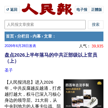
↺ 返回 
电子报
正體版
首页
分栏目
内幕
文章
›
›
›
：
2026年6月28日
发表
人气：
39,935
盘点2026上半年落马的中共正部级以上官员
（上）
圣子
【人民报消息】进入2026
年，中共反腐越反越涌，打虎
越打越大，权斗已深入习核心
身边的领导层。21大前，从
中央到地方的人事卡位战、阻