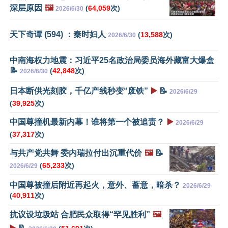
深层原因
🖼️
(
64,059
次)
2026/6/30
天下奇谭 (594) ：秦时妇人
(
13,588
次)
2026/6/30
中南海权力地震：习近平25名政治局委员海外藏富大爆盒
📝
(
42,848
次)
2026/6/30
日本断供光刻胶，千亿产线秒变“废铁”
▶️
📝
2026/6/29
(
39,925
次)
中国尊撞机最新内幕！谁将第一个被追责？
▶️
2026/6/29
(
37,317
次)
与共产党共舞 委内瑞拉付出沉重代价
🖼️
📝
(
65,233
次)
2026/6/29
中国尊被撞后附近再起火，意外、蓄意，暗杀？
2026/6/29
(
40,911
次)
抗议设垃圾站 合肥民众取得“罕见胜利”
🖼️