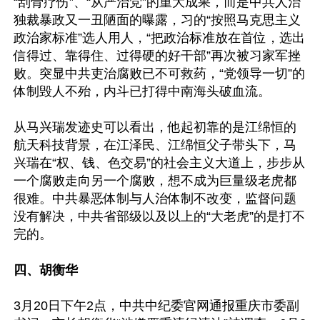
“刮骨疗伤”、“从严治党”的重大成果，而是中共人治
独裁暴政又一丑陋面的曝露，习的“按照马克思主义
政治家标准”选人用人，“把政治标准放在首位，选出
信得过、靠得住、过得硬的好干部”再次被习家军挫
败。突显中共吏治腐败已不可救药，“党领导一切”的
体制毁人不殆，内斗已打得中南海头破血流。

从马兴瑞发迹史可以看出，他起初靠的是江绵恒的
航天科技背景，在江泽民、江绵恒父子带头下，马
兴瑞在“权、钱、色交易”的社会主义大道上，步步从
一个腐败走向另一个腐败，想不成为巨量级老虎都
很难。中共暴恶体制与人治体制不改变，监督问题
没有解决，中共省部级以及以上的“大老虎”的是打不
完的。

四、胡衡华
3月20日下午2点，中共中纪委官网通报重庆市委副