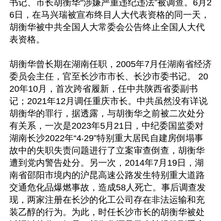
书记、市长胡衡华“涉嫌严重违纪违法”被调查。6月2
6日，在马兴瑞被宣布终目人大代表资格的同一天，
胡衡华被中共全国人大常委会公告终止全国人大代
表资格。

胡衡华曾长期在湖南任职，2005年7月任湖南省经济
委员会主任，官至长沙市市长、长沙市委书记。 20
20年10月，首次跨省履新，任中共陕西省委副书
记；2021年12月调任重庆市长。中共虽然没有详说
胡衡华的罪行，据透露，与胡衡华之前被二次处分
有关系，一次是2023年5月21日，中纪委国监委对
湖南长沙2022年“4‧29”特别重大居民自建房倒塌事
故中的失职失责问题进行了立案审查倒查，胡衡华
遭到党内警告处分。另一次，2014年7月19日，湖
南省邵阳市境内的沪昆高速公路发生特别重大道路
交通危化品爆燃事故，造成58人死亡。事后调查发
现，两家注册在长沙的化工公司存在非法运输和充
装乙醇的行为。为此，时任长沙市长的胡衡华被处