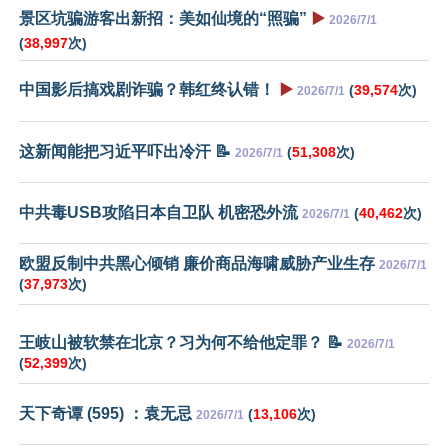
景区坑骗游客出新招：美如仙境的“照骗”
▶️
2026/7/1
(
38,997
次)
中国影后搞戏剧诈骗？韩红终认错！
▶️
(
39,574
次)
2026/7/1
这新闻能把习近平吓出冷汗 📝
(
51,308
次)
2026/7/1
中共毒USB攻陷日本自卫队 机密恐外流
(
40,462
次)
2026/7/1
欧盟反制中共黑心倾销 廉价商品海啸威胁产业生存
2026/7/1
(
37,973
次)
王岐山被软禁在北京？习为何不给他定罪？ 📝
2026/7/1
(
52,399
次)
天下奇谭 (595) ：袁无忌
(
13,106
次)
2026/7/1