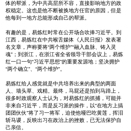
体的帮派，为中共高层所不容，直接影响地方的政
权稳定。这也是他不断被换地方任官的原因，但是
他每到一地方总能形成自己的帮派。

有趣的是，易炼红时常在公开场合吹捧习近平。到
江西，易炼红在中共喉舌媒体《人民日报》发表署
名文章，声称要将“两个维护”“融入血脉、铸入灵
魂”；到浙江，在浙江省全省领导干部会议上，易炼
红一口一句“习近平思想”的重要发源地；坚决拥护
“两个确立”、“两个维护”。

易炼红给人感觉就是中共培养出来的典型的两面
人、墙头草、戏精。最终，马屁还是拍到马蹄上，
很多时政观察人士认为，对易炼红的抓捕，可能并
非来自习近平，而是反习派的操作，以“在地方上搞
团团伙伙”将了习一将军，迫使他哑巴吃黄莲，挥泪
斩马谡，反映出习在政治上的挫败，已无法保护自
己亲信。
