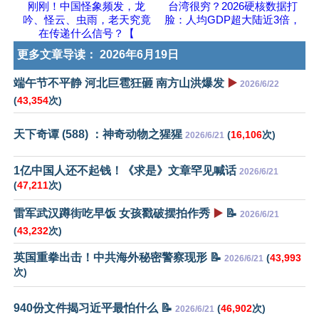
刚刚！中国怪象频发，龙
台湾很穷？2026硬核数据打
吟、怪云、虫雨，老天究竟
脸：人均GDP超大陆近3倍，
在传递什么信号？【
更多文章导读：
2026年6月19日
端午节不平静 河北巨雹狂砸 南方山洪爆发
▶️
2026/6/22
(
43,354
次)
天下奇谭 (588) ：神奇动物之猩猩
(
16,106
次)
2026/6/21
1亿中国人还不起钱！《求是》文章罕见喊话
2026/6/21
(
47,211
次)
雷军武汉蹲街吃早饭 女孩戳破摆拍作秀
▶️
📝
2026/6/21
(
43,232
次)
英国重拳出击！中共海外秘密警察现形 📝
(
43,993
2026/6/21
次)
940份文件揭习近平最怕什么 📝
(
46,902
次)
2026/6/21