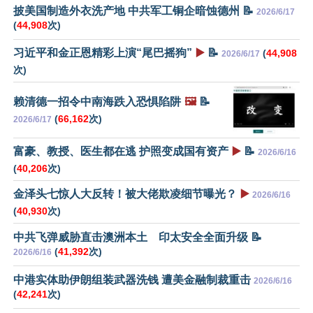
披美国制造外衣洗产地 中共军工铜企暗蚀德州 📝
2026/6/17
(
44,908
次)
习近平和金正恩精彩上演“尾巴摇狗”
▶️
📝
(
44,908
2026/6/17
次)
赖清德一招令中南海跌入恐惧陷阱
🖼️
📝
(
66,162
次)
2026/6/17
富豪、教授、医生都在逃 护照变成国有资产
▶️
📝
2026/6/16
(
40,206
次)
金泽头七惊人大反转！被大佬欺凌细节曝光？
▶️
2026/6/16
(
40,930
次)
中共飞弹威胁直击澳洲本土 印太安全全面升级 📝
(
41,392
次)
2026/6/16
中港实体助伊朗组装武器洗钱 遭美金融制裁重击
2026/6/16
(
42,241
次)