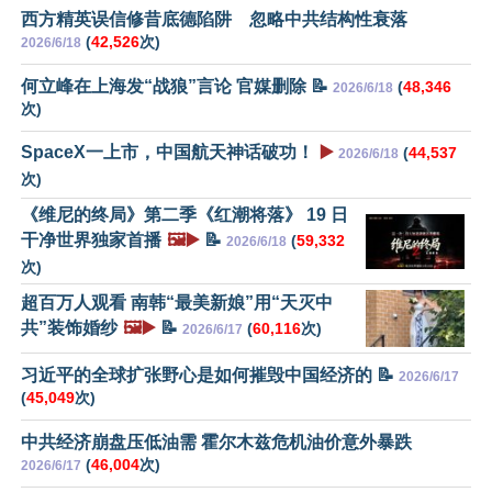
西方精英误信修昔底德陷阱 忽略中共结构性衰落
(
42,526
次)
2026/6/18
何立峰在上海发“战狼”言论 官媒删除 📝
(
48,346
2026/6/18
次)
SpaceX一上市，中国航天神话破功！
▶️
(
44,537
2026/6/18
次)
《维尼的终局》第二季《红潮将落》 19 日
干净世界独家首播
🖼️▶️
📝
(
59,332
2026/6/18
次)
超百万人观看 南韩“最美新娘”用“天灭中
共”装饰婚纱
🖼️▶️
📝
(
60,116
次)
2026/6/17
习近平的全球扩张野心是如何摧毁中国经济的 📝
2026/6/17
(
45,049
次)
中共经济崩盘压低油需 霍尔木兹危机油价意外暴跌
(
46,004
次)
2026/6/17