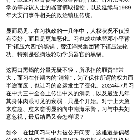
学员等异议人士的器官摘取指控，以及延续与1989
年天安门事件相关的政治镇压传统。

显而易见，在习执政的十几年中，人权状况不仅没
有变好，而且是更加恶化。习也成功地替邓小平背
下“镇压六四”的黑锅，替江泽民集团背下镇压法轮
功、特别是强摘法轮功学员器官的黑锅。

这两口黑锅的分量无疑不轻，所承担的罪责非常
大，而习在任期内的“清算”，为了保住所谓的权力而
半途而废，也让习的命运发生了变化。2024年7月习
在中共三中全会上传出中风的消息，以及最近几年
其身体肉眼可见的衰弱，只是个开始。对于上天愈
来愈急、愈来愈明显的向中南海示警，习与中共刻
意忽视，最后结局又会怎样呢？

如今，在世间习与中共被公开问责，这难道是偶然