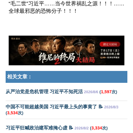
“毛二世”习近平……当今世界祸乱之源！！！……
全球最邪恶的恐怖分子！！！
相关文章：
从严治党是危机管理 习近平不知死活
(
1,597
次)
2026/8/6
中国不可能超越美国 习近平最上头的事黄了 📝
2026/8/3
(
3,534
次)
习近平狂喊政治建军难掩心虚 📝
(
3,334
次)
2026/8/2