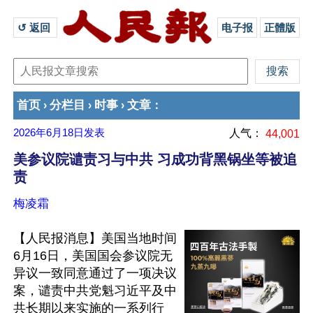
↺ 返回 
电子报
正體版
首页
分栏目
时事
文章
›
›
›
：
2026年6月18日
发表
人气：
44,001
美参议院谴责习与中共 习成功背黑锅坐等被追
责
梅凌霜
【人民报消息】美国当地时间
6月16日，美国国会参议院无
异议一致同意通过了一项决议
案，谴责中共党魁习近平及中
共长期以来实施的一系列行