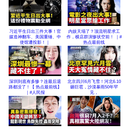
习近平生日出三件大事！官
内娱天塌了？顶流明星求工
媒造神翻车、美国重锤、中
作，横店群演惨状空前！ ｜#
使馆遭投影！｜
热点最前线
深圳到底有多惨？连最后退
北京四川6月飞雪！河北6.10
路都没了！【 热点最前线】
砸巨雹，沙漠暴雨50年罕
｜#人民报
见，