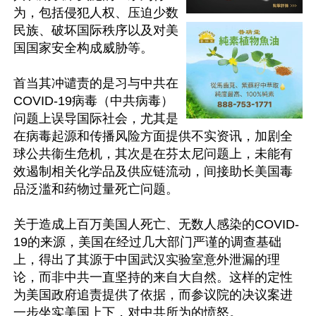
为，包括侵犯人权、压迫少数
民族、破坏国际秩序以及对美
国国家安全构成威胁等。

首当其冲谴责的是习与中共在
COVID-19病毒（中共病毒）
问题上误导国际社会，尤其是
在病毒起源和传播风险方面提供不实资讯，加剧全
球公共衞生危机，其次是在芬太尼问题上，未能有
效遏制相关化学品及供应链流动，间接助长美国毒
品泛滥和药物过量死亡问题。

关于造成上百万美国人死亡、无数人感染的COVID-
19的来源，美国在经过几大部门严谨的调查基础
上，得出了其源于中国武汉实验室意外泄漏的理
论，而非中共一直坚持的来自大自然。这样的定性
为美国政府追责提供了依据，而参议院的决议案进
一步坐实美国上下，对中共所为的愤怒。
