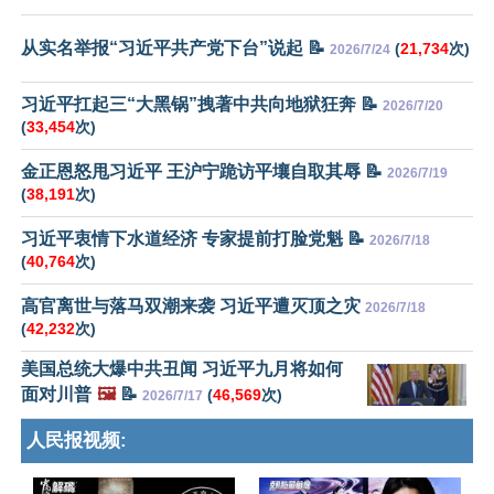
从实名举报“习近平共产党下台”说起 📝
(
21,734
次)
2026/7/24
习近平扛起三“大黑锅”拽著中共向地狱狂奔 📝
2026/7/20
(
33,454
次)
金正恩怒甩习近平 王沪宁跪访平壤自取其辱 📝
2026/7/19
(
38,191
次)
习近平衷情下水道经济 专家提前打脸党魁 📝
2026/7/18
(
40,764
次)
高官离世与落马双潮来袭 习近平遭灭顶之灾
2026/7/18
(
42,232
次)
美国总统大爆中共丑闻 习近平九月将如何
面对川普
🖼️
📝
(
46,569
次)
2026/7/17
人民报视频: