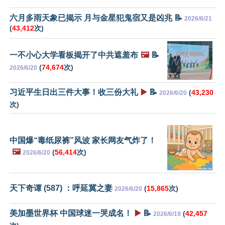
六月多雨天象已揭示 月与金星犯鬼宿又是凶兆 📝
2026/6/21
(
43,412
次)
一不小心大学看板揭开了中共遮羞布
🖼️
📝
(
74,674
次)
2026/6/20
习近平生日出三件大事！收三份大礼
▶️
📝
(
43,230
2026/6/20
次)
中国爆“毒纸尿裤”风波 家长网友气炸了！
🖼️
(
56,414
次)
2026/6/20
天下奇谭 (587) ：呼延冀之妻
(
15,865
次)
2026/6/20
美加墨世界杯 中国球迷一哭成名！
▶️
📝
(
42,457
2026/6/19