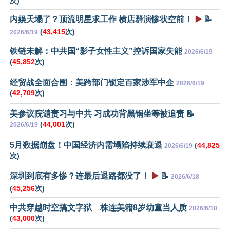
次)
内娱天塌了？顶流明星求工作 横店群演惨状空前！
▶️
📝
(
43,415
次)
2026/6/19
铁链未解：中共国“影子女性主义”控诉国家失能
2026/6/19
(
45,852
次)
经贸战全面合围：美跨部门锁定百家涉军中企
2026/6/19
(
42,709
次)
美参议院谴责习与中共 习成功背黑锅坐等被追责 📝
(
44,001
次)
2026/6/19
5月数据崩盘！中国经济内需塌陷持续衰退
(
44,825
2026/6/19
次)
深圳到底有多惨？连最后退路都没了！
▶️
📝
2026/6/18
(
45,256
次)
中共穿越时空搞文字狱 株连美籍8岁幼童当人质
2026/6/18
(
43,000
次)