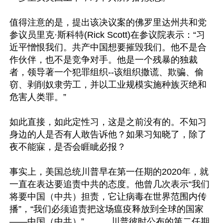
值得注意的是，提出该决议案的佛罗里达州共和党
参议员里克·斯科特(Rick Scott)在参议院表示：“习
近平憎恨我们。共产中国想要摧毁我们。他不是合
作伙伴，也不是竞争对手。他是一个残暴的独裁
者，领导著一个犯罪组织--该组织撒谎、欺骗、偷
窃、剥削奴隶劳工，并以工业规模实施种族灭绝和
危害人类罪。”

如此直接，如此定性习，这是之前没有的。不知习
身边的人是否有人敢告诉他？如果习知晓了，除了
夜不能寐，是否会睚眦必报？

事实上，美国总统川普早在第一任期的2020年，就
一直在表达要追责中共的态度。他曾几次表示“我们
将要中国（中共）担责，它让病毒在世界范围内传
播”，“我们必须追责把这场瘟疫释放到全球的国家
——中国（中共）”……。川普彼时公布的第二任期