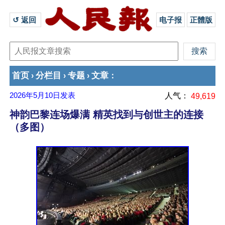
↺ 返回 
电子报
正體版
首页
分栏目
专题
文章
›
›
›
：
2026年5月10日
发表
人气：
49,619
神韵巴黎连场爆满 精英找到与创世主的连接
（多图）