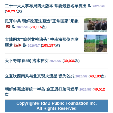
二十一大人事布局四大版本 常委最新名单流出 📝
2026/5/8
(
56,297
次)
甩开中共 朝鲜改宪法塑造“正常国家”形象
🖼️
📝
(
70,115
次)
2026/5/8
大陆网友“箭射龙袍猪头” 中南海那位连发
噩梦
🖼️▶️
📝
(
105,197
次)
2026/5/7
天下奇谭 (555) 洛水神女
(
30,036
次)
2026/5/7
立夏吹西南风与北京现火流星 皆为凶兆
(
49,183
次)
2026/5/7
朝鲜修宪放弃统一半岛 金正恩打脸习近平
(
49,512
2026/5/7
次)
Copyright© RMB Public Foundation Inc.
All Rights Reserved