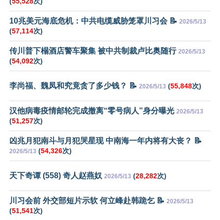
(
55,528
次)
10兆美元海底危机：中共电缆威胁笼罩川习会 📝
2026/5/13
(
57,114
次)
传川普下榻酒店警车聚集 被中共制裁卢比奥随行
2026/5/13
(
54,092
次)
李尚福、魏凤和究竟贪了多少钱？ 📝
(
55,848
次)
2026/5/13
汉他病毒疫情邮轮完成撤离“零号病人”身分曝光
2026/5/13
(
51,257
次)
凶兆月犯南斗与月犯哭星现 中南海一年内将有大丧？ 📝
(
54,326
次)
2026/5/13
天下奇谭 (558) 奇人赵燕奴
(
28,282
次)
2026/5/13
川习会前 外交部短片示软 何立峰赴韩跪乞 📝
2026/5/13
(
51,541
次)