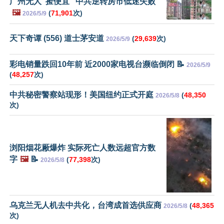
广州无人“捡便宜” 中共逆转房市低迷失败
🖼️
(
71,901
次)
2026/5/9
天下奇谭 (556) 道士茅安道
(
29,639
次)
2026/5/9
彩电销量跌回10年前 近2000家电视台濒临倒闭 📝
2026/5/9
(
48,257
次)
中共秘密警察站现形！美国纽约正式开庭
(
48,350
2026/5/8
次)
浏阳烟花厰爆炸 实际死亡人数远超官方数
字
🖼️
📝
(
77,398
次)
2026/5/8
乌克兰无人机去中共化，台湾成首选供应商
(
48,365
2026/5/8
次)