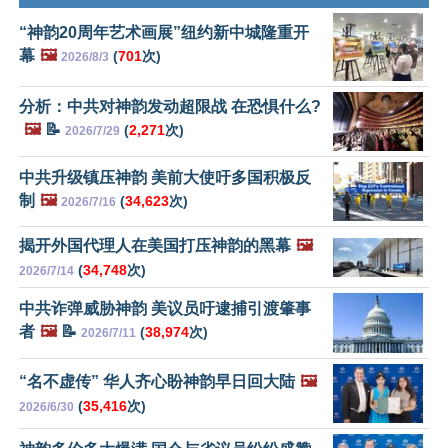
“神韵20周年艺术画展”纽约新中城隆重开
幕
🖼️
(
701
次)
2026/8/3
分析：中共对神韵发动超限战 在恐惧什么?
🖼️
📝
(
2,271
次)
2026/7/29
中共升级镇压神韵 美前大使吁多国积极反
制
🖼️
(
34,623
次)
2026/7/16
揭开外国代理人在美国打压神韵的黑幕
🖼️
(
34,748
次)
2026/7/14
中共诈弹威胁神韵 美议员吁逮捕引渡肇事
者
🖼️
📝
(
38,974
次)
2026/7/11
“名不虚传” 华人齐心盼神韵早日回大陆
🖼️
(
35,416
次)
2026/6/30