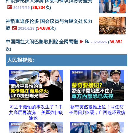
神韵多伦多大爆满 国会与省议员纷纷盛赞
🖼️
(
36,334
次)
2026/6/29
神韵重返多伦多 国会议员与台经文处长力
挺
🖼️
(
34,686
次)
2026/6/28
中国网红大闹巴黎歌剧院 全网骂翻
▶️
📝
(
39,852
2026/6/26
次)
人民报视频:
习近平最怕的事发生了？中
蔡奇突然被推上位！两任防
共高层再清洗 ｜美军炸伊朗
长同日判S缓；广西连环震荡
油轮 ｜