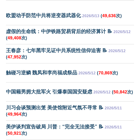
欧盟动手防范中共将逆变器武器化
(
49,636
次)
2026/5/13
虚假的生命线：中伊铁路贸易背后的经济算计 📝
2026/5/12
(
49,408
次)
王春彦：七年黑牢见证中共系统性信仰迫害 📝
2026/5/12
(
47,952
次)
触碰习逆鳞 魏凤和李尚福成祭品
(
70,869
次)
2026/5/12
中国籍男拥大批军火 引爆泰国国安疑虑
(
50,842
次)
2026/5/12
川习会谈预测出笼 美使馆附近气氛不寻常 📝
2026/5/11
(
49,964
次)
美伊谈判宣告破局 川普：“完全无法接受” 📝
2026/5/11
(
50,921
次)