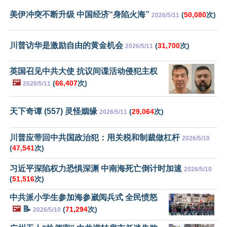
美伊冲突不断升级 中国经济“身陷火海”
(
50,080
次)
2026/5/11
川普访华是激励自由的黄金机会
(
31,700
次)
2026/5/11
英国召见中共大使 抗议间谍活动侵犯主权
🖼️
(
66,407
次)
2026/5/11
天下奇谭 (557) 灵怪姻缘
(
29,064
次)
2026/5/11
川普应带回中共国政治犯：用关税和制裁做杠杆
2026/5/10
(
47,541
次)
习近平深陷权力恐惧深渊 中南海死亡倒计时加速
2026/5/10
(
51,516
次)
中共派小学生参加海参崴阅兵式 全民愤怒
🖼️
📝
(
71,294
次)
2026/5/10