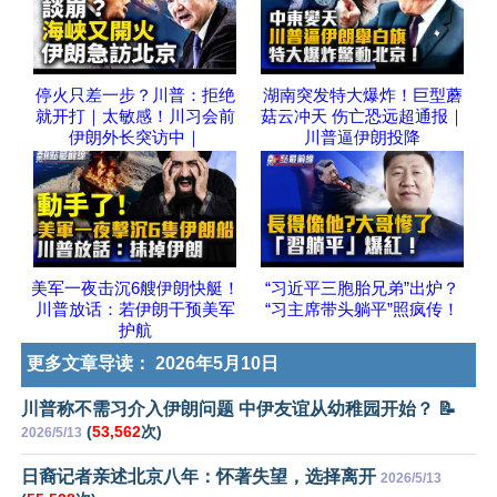
停火只差一步？川普：拒绝
湖南突发特大爆炸！巨型蘑
就开打｜太敏感！川习会前
菇云冲天 伤亡恐远超通报｜
伊朗外长突访中｜
川普逼伊朗投降
美军一夜击沉6艘伊朗快艇！
“习近平三胞胎兄弟”出炉？
川普放话：若伊朗干预美军
“习主席带头躺平”照疯传！
护航
更多文章导读：
2026年5月10日
川普称不需习介入伊朗问题 中伊友谊从幼稚园开始？ 📝
(
53,562
次)
2026/5/13
日裔记者亲述北京八年：怀著失望，选择离开
2026/5/13