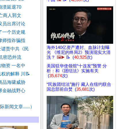
崩溃延退70
流亡商人郭文
议员出席讨论
了一个历史规
律师指诈骗指
海外140亿资产遭封、血脉计划曝
士谴责中共《民
光 《维尼的终局2》预演现实大清
 机密恐外流
洗？
🖼️▶️
📝 (
40,925
次)
物资 一名中
美国驻华使领馆“十连发”预警 分
析：和《团结法》实施有关
权的解释 川
📝
(
35,674
次)
商品海啸威胁
“民族团结法”施行 藏人在纽约联合
国总部前自焚 (
35,681
次)
球金融战野心
新闻文章......）