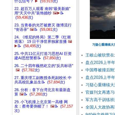
什么信号？
▶️
(
59,919
次)
22. 超百万人观看 南韩“最美新娘”
用“天灭中共”装饰婚纱
🖼️▶️
📝
(
59,436
次)
23. 当青春的光芒被磨灭 微博流行
“丧语录”
🖼️
📝 (
59,081
次)
24. 《维尼的终局》第二季《红潮
将落》 19 日干净世界独家首播
🖼️
习疑心重继续大
▶️
📝 (
58,495
次)
25. 中共11亿元打造习思想AI 巨资
王岐山被软禁在
建AI思想警察📝 (
57,850
次)
盘点2026上
26. 二十四年巍然屹立的“反共标语”
中国尊被撞后附
🖼️
(
57,782
次)
盘点2026上
27. 重庆理工副教授杀死副校长 中
共高校乱象丛生📝 (
57,694
次)
习疑心重继续大
28. 分析：拿下台湾北京有最新盘
官媒刊文再透习
算
🖼️
📝 (
57,260
次)
军方高干训练班
29. 小飞机撞上北京第一高楼 网
友：蔡奇要倒楣了！
🖼️
📝 (
57,157
全国人大政协再
次)
940份文件揭