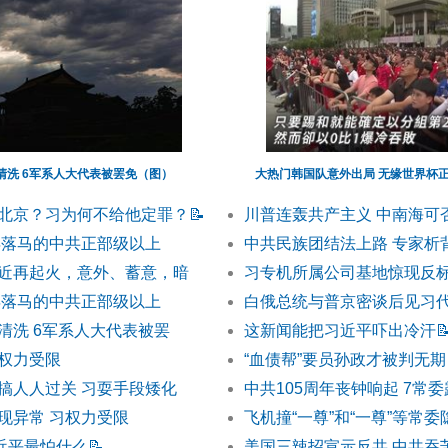
清洗 6军系人大代表被罢免（图）
大热门韩国队意外出局 无缘世界杯
北京？习为何不给他定罪？
📝
川普连轰共产主义 中南海可
半年落马的中共正部级以上
中共民族团结法上路 专家析
近再起火，意外、蓄意，暗
习专机所属公司基地惊现反标
半年落马的中共正部级以上
白俄总统与普京密谈后见习
清洗 6军系人大代表被罢
这新闻能把习近平吓出冷汗

权力受限
“血债帮”要员孙政才被判无期
搞人人过关 习耍手段矮化
中共105周年丧钟响起 7常
现异常 习权力受限
飞机撞“一尊”和“一尊”等常
习近平最怕什么
📝
美国三辣招宣示反共 中共吞