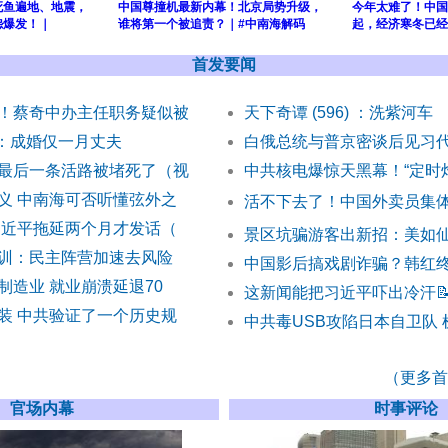
死鱼遍地、地震，
中国尊撞机最新内幕！北京局势升级，
今年太难了！中国
怨爆发！｜
谁将第一个被追责？｜#中南海解码
起，经济寒冬已经
首发要闻
！蔡奇中办主任职务疑似被
天下奇谭 (596) ：洗紫河车
) ：成婚仅一月丈夫
白俄总统与普京密谈后见习
最后一条活路被堵死了（视
中共核电爆惊天黑幕！“定时
义 中南海可否听懂弦外之
活不下去了！中国外卖员集
习近平拖延两个月才发话（
景区坑骗游客出新招：美如仙
训：民主阵营加速去风险
中国影后搞戏剧诈骗？韩红
制造业 就业崩溃延退70
这新闻能把习近平吓出冷汗

装 中共验证了一个历史规
中共毒USB攻陷日本自卫队
（更多首发
官场内幕
时事评论