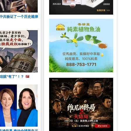
 中共验证了一个历史规律
 咱就“有了”！？
🖼️