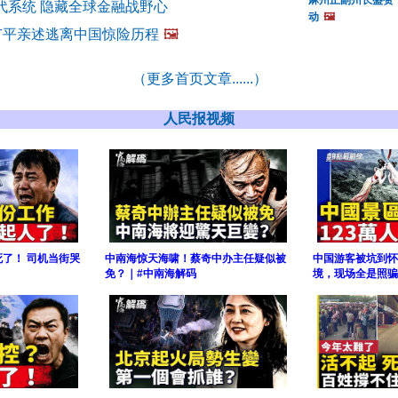
麻州正副州长盛赞
代系统 隐藏全球金融战野心
动
🖼️
董广平亲述逃离中国惊险历程
🖼️
（更多首页文章......）
人民报视频
了！ 司机当街哭
中南海惊天海啸！蔡奇中办主任疑似被
中国游客被坑到怀
免？｜#中南海解码
境，现场全是照骗