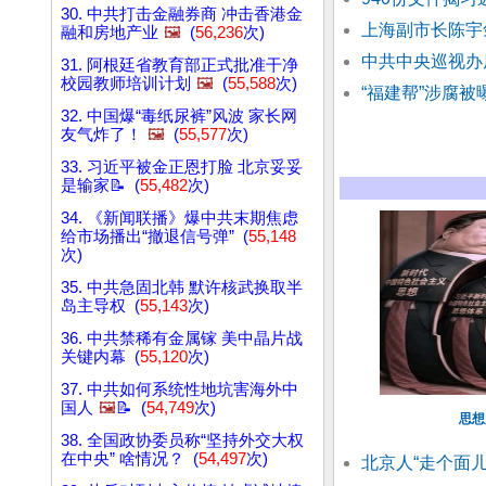
30. 中共打击金融券商 冲击香港金
上海副市长陈宇
融和房地产业
🖼️
(
56,236
次)
中共中央巡视办
31. 阿根廷省教育部正式批准干净
校园教师培训计划
🖼️
(
55,588
次)
“福建帮”涉腐被
32. 中国爆“毒纸尿裤”风波 家长网
友气炸了！
🖼️
(
55,577
次)
33. 习近平被金正恩打脸 北京妥妥
是输家📝 (
55,482
次)
34. 《新闻联播》爆中共末期焦虑
给市场播出“撤退信号弹” (
55,148
次)
35. 中共急固北韩 默许核武换取半
岛主导权 (
55,143
次)
36. 中共禁稀有金属镓 美中晶片战
关键内幕 (
55,120
次)
37. 中共如何系统性地坑害海外中
国人
🖼️
📝 (
54,749
次)
思想
38. 全国政协委员称“坚持外交大权
在中央” 啥情况？ (
54,497
次)
北京人“走个面儿”