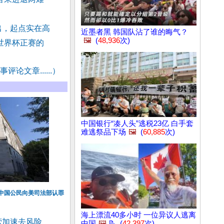
出，起点实在高
近墨者黑 韩国队沾了谁的晦气？
🖼️
(
48,936
次)
世界杯正赛的
评论文章......）
中国银行“凑人头”逃税23亿 白手套
难逃祭品下场
🖼️
(
60,885
次)
中国公民向美司法部认罪
海上漂流40多小时 一位异议人逃离
营加速去风险
中国
🖼️
📝 (
42,397
次)