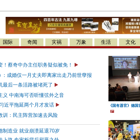
国际
奇闻
灾祸
万象
生活
文化
变！蔡奇中办主任职务疑似被免！
▶️
97) ：成婚仅一月丈夫即离家出走乃前世孽报
机最后一条活路被堵死了
▶️
主义 中南海可否听懂弦外之音
 习近平拖延两个月才发话
▶️
《国有器官》德国
🖼️
教训：民主阵营加速去风险
制造业 就业崩溃延退70岁
法上路 专家析背后邪恶之处