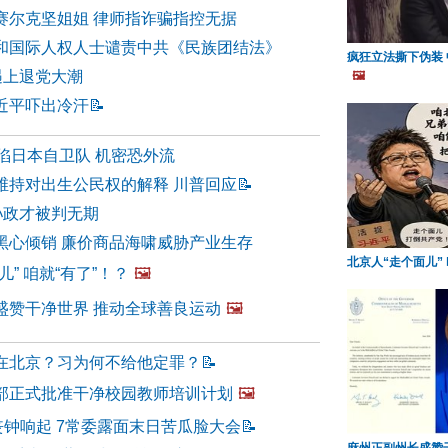
赛尔克坚姐姐 律师指诈骗指控无据
和国际人权人士谴责中共《民族团结法》
疯狂立法撕下伪装
遇上退党大潮
🖼️
近平吓出冷汗
📝
陷日本自卫队 机密恐外流
维持对出生公民权的解释 川普回应
📝
孙政才被判无期
黑心倾销 廉价商品海啸威胁产业生存
北京人“走个面儿”
儿” 咱就“有了”！？
🖼️
盛赞干净世界 推动全球善良运动
🖼️
在北京？习为何不给他定罪？
📝
部正式批准干净校园教师培训计划
🖼️
丧钟响起 7常委露面末日苦瓜脸大会
📝