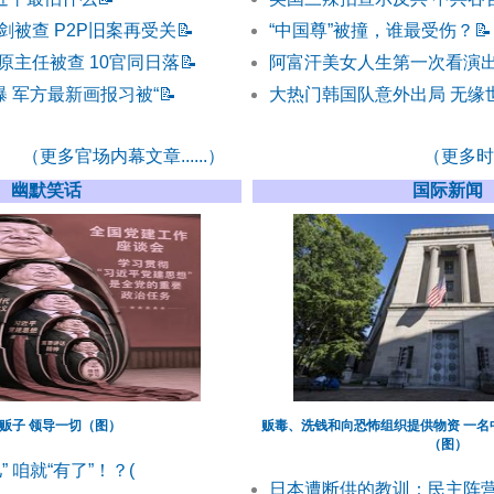
剑被查 P2P旧案再受关
📝
“中国尊”被撞，谁最受伤？
📝
原主任被查 10官同日落
📝
阿富汗美女人生第一次看演
曝 军方最新画报习被“
📝
大热门韩国队意外出局 无缘
（更多官场内幕文章......）
（更多时事
幽默笑话
国际新闻
贩子 领导一切（图）
贩毒、洗钱和向恐怖组织提供物资 一名
（图）
 咱就“有了”！？(
日本遭断供的教训：民主阵