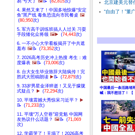
易”亏大了
🖼️
📝 (
82,815
次)
北京建美元替
4. 果然又来了！中国多地惊爆“安定
“自由了！”
鱼”黑产线 毒鱼恐流向市民餐桌
🖼️
(
80,950
次)
5. 军方高干训练班搞人人过关 习耍
手段矮化众将领
🖼️▶️
(
74,443
次)
6. 一不小心大学看板揭开了中共遮
羞布
🖼️
📝 (
73,352
次)
7. 2026高考历史冲上热搜 考生：难
度爆表
🖼️
📝 (
73,006
次)
8. 台大女生毕业致辞大陆疯传！完
胜武大照稿朗读
▶️
📝 (
72,879
次)
9. 33岁男星金泽猝逝！又见于朦胧
中国最后一条活路堵死
式疑点？
▶️
(
72,294
次)
喊：我不想活了！ 【
10. 平壤震撼大秀惊呆习近平？
▶️
📝 (
71,233
次)
11. 平壤“万人空巷”迎党魁 中国网
友热议什么话题？
🖼️
📝 (
71,069
次)
12. 学霸哭了！天塌了！2026高考