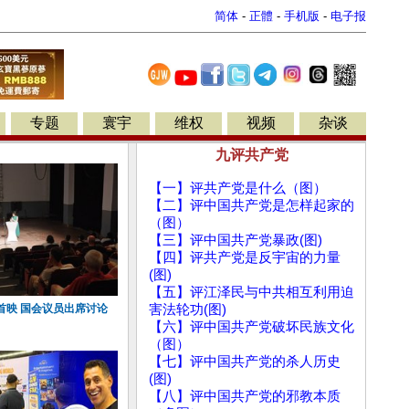
简体
-
正體
-
手机版
-
电子报
专题
寰宇
维权
视频
杂谈
九评共产党
【一】评共产党是什么（图）
【二】评中国共产党是怎样起家的
（图）
【三】评中国共产党暴政(图)
【四】评共产党是反宇宙的力量
(图)
【五】评江泽民与中共相互利用迫
首映 国会议员出席讨论
害法轮功(图)
【六】评中国共产党破坏民族文化
（图）
【七】评中国共产党的杀人历史
(图)
【八】评中国共产党的邪教本质