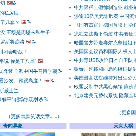
一切
🖼️
📝
中共限稀土砸德制造业 就业
的私房话
涉逾10亿美元诈欺案 中国
中了几套？
🖼️
📝
《国有器官》德国首映 国会
出没 王毅是周恩来私生子
疯狂立法撕下伪装 中共验证
俄罗斯将崩溃
🖼️
📝
哈国警方带走赛尔克坚姐姐 
美国国会议员和国际人权人
 川习会暗战！
中共毒USB攻陷日本自卫队
平说“你是王八旦”
🖼️
贩毒、洗钱和向恐怖组织提供
访华团？派中国牛马留学朝
📝
美国最高法院维持对出生公民
看沙发、鞋跟高度！
🖼️
📝
欧盟反制中共黑心倾销 廉价
斯威士兰
北京建美元替代系统 隐藏全
禁躺平” 靶场惊现射杀
📝
（更多国际
（更多幽默笑话文章......）
奇闻异象
天灾人祸