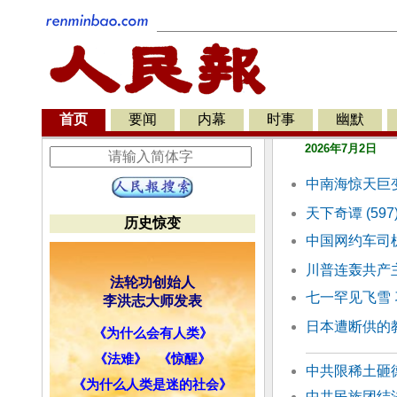
首页
要闻
内幕
时事
幽默
2026年7月2日
中南海惊天巨
天下奇谭 (5
历史惊变
中国网约车司
川普连轰共产
法轮功创始人
七一罕见飞雪
李洪志大师发表
日本遭断供的
《为什么会有人类》
《法难》
《惊醒》
中共限稀土砸德
《为什么人类是迷的社会》
中共民族团结