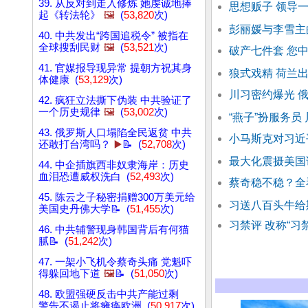
39. 从反对到走入修炼 她虔诚地捧
思想贩子 领导
起《转法轮》
🖼️
(
53,820
次)
彭丽媛与李雪主
40. 中共发出“跨国追税令” 被指在
全球搜刮民财
🖼️
(
53,521
次)
破产七件套 您
41. 官媒报导现异常 提朝方祝其身
狼式戏精 荷兰
体健康 (
53,129
次)
川习密约爆光 
42. 疯狂立法撕下伪装 中共验证了
一个历史规律
🖼️
(
53,002
次)
“燕子”扮服务员
43. 俄罗斯人口塌陷全民返贫 中共
小马斯克对习近
还敢打台湾吗？
▶️
📝 (
52,708
次)
最大化震摄美国
44. 中企插旗西非奴隶海岸：历史
血泪恐遭威权洗白 (
52,493
次)
蔡奇稳不稳？全
45. 陈云之子秘密捐赠300万美元给
习送八百头牛给
美国史丹佛大学📝 (
51,455
次)
习禁评 改称“习
46. 中共辅警现身韩国背后有何猫
腻📝 (
51,242
次)
47. 一架小飞机令蔡奇头痛 党魁吓
得躲回地下道
🖼️
📝 (
51,050
次)
48. 欧盟强硬反击中共产能过剩
警告不遏止将瘫痪欧洲 (
50,917
次)