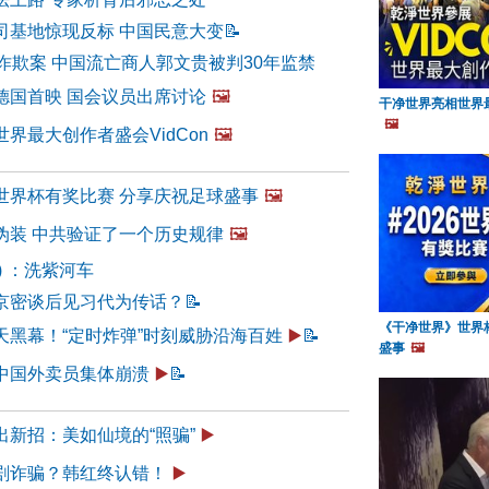
司基地惊现反标 中国民意大变
📝
诈欺案 中国流亡商人郭文贵被判30年监禁
德国首映 国会议员出席讨论
🖼️
干净世界亮相世界最
🖼️
界最大创作者盛会VidCon
🖼️
世界杯有奖比赛 分享庆祝足球盛事
🖼️
伪装 中共验证了一个历史规律
🖼️
6) ：洗紫河车
京密谈后见习代为传话？
📝
《干净世界》世界
天黑幕！“定时炸弹”时刻威胁沿海百姓
▶️
📝
盛事
🖼️
中国外卖员集体崩溃
▶️
📝
出新招：美如仙境的“照骗”
▶️
剧诈骗？韩红终认错！
▶️