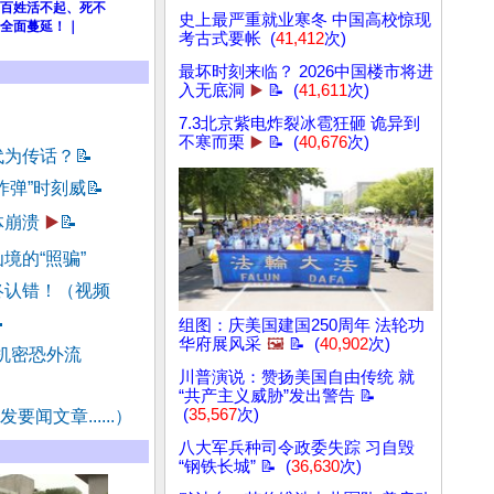
百姓活不起、死不
史上最严重就业寒冬 中国高校惊现
全面蔓延！｜
考古式要帐 (
41,412
次)
最坏时刻来临？ 2026中国楼市将进
入无底洞
▶️
📝 (
41,611
次)
7.3北京紫电炸裂冰雹狂砸 诡异到
不寒而栗
▶️
📝 (
40,676
次)
代为传话？
📝
炸弹”时刻威
📝
体崩溃
▶️
📝
境的“照骗”
终认错！（视频

组图：庆美国建国250周年 法轮功
华府展风采
🖼️
📝 (
40,902
次)
 机密恐外流
川普演说：赞扬美国自由传统 就
“共产主义威胁”发出警告 📝
(
35,567
次)
要闻文章......）
八大军兵种司令政委失踪 习自毁
“钢铁长城” 📝 (
36,630
次)