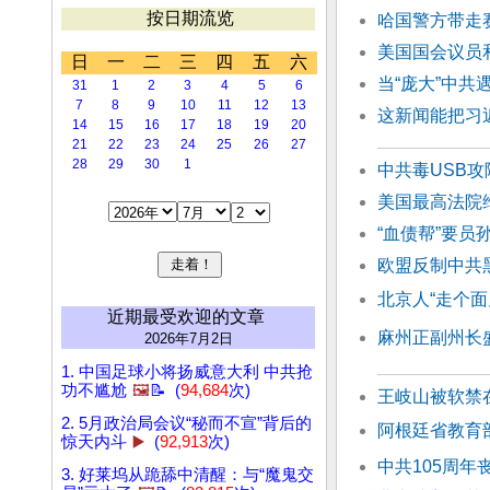
按日期流览
哈国警方带走
美国国会议员
日
一
二
三
四
五
六
当“庞大”中共
31
1
2
3
4
5
6
7
8
9
10
11
12
13
这新闻能把习
14
15
16
17
18
19
20
21
22
23
24
25
26
27
28
29
30
1
中共毒USB攻
美国最高法院
“血债帮”要员
欧盟反制中共
北京人“走个面
近期最受欢迎的文章
麻州正副州长
2026年7月2日
1. 中国足球小将扬威意大利 中共抢
功不尴尬
🖼️
📝 (
94,684
次)
王岐山被软禁
2. 5月政治局会议“秘而不宣”背后的
阿根廷省教育
惊天内斗
▶️
(
92,913
次)
中共105周年
3. 好莱坞从跪舔中清醒：与“魔鬼交