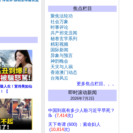
干净世界 推动全球善良运
焦点栏目
聚焦法轮功
社会万象
时事评论
共产邪党丑闻
秘卷玄学系列
精彩视频
国际新闻
异象与预言
神韵晚会
天灾与人祸
香港澳门动态
台海风云
更多焦点栏目。。。
疑人生！宣传美如仙
！ 【
即时滚动新闻
2026年7月2日
中国到底有多少人盼习近平早死？
📝 (
7,414
次)
天下奇谭 (600) ：索命妇人
(
10,814
次)