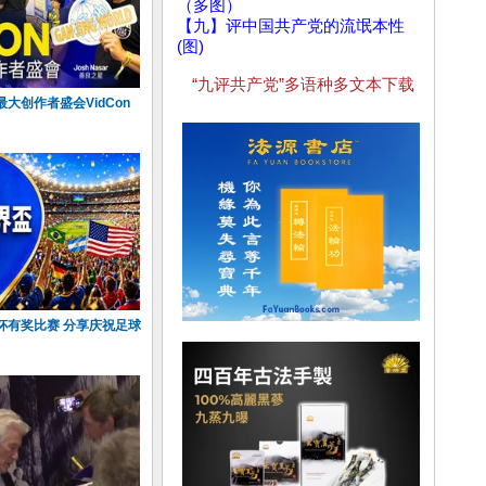
（多图）
【九】评中国共产党的流氓本性
(图)
“九评共产党”多语种多文本下载
大创作者盛会VidCon
杯有奖比赛 分享庆祝足球