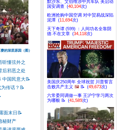
默沙东、艾伯维涉中共军队 美启动
国安调查 (
40,104
次)
欧洲抢购中国空调 对中贸易战深陷
泥潭 (
11,694
次)
天下奇谭 (599) ：人间功名全靠阴
德 不在文章 (
34,118
次)
正赛的深层原因（图）
否听懂弦外之
背后邪恶之处
 中国民意大
📝
美国庆250周年 全球祝贺 川普誓言
击败共产主义
🖼️
📝 (
49,673
次)
代为传话？
📝
六常委同调做一事 王沪宁学习两次

为哪般 📝 (
41,589
次)
委露面末日
📝
委隐秘财产
苦果进退两难