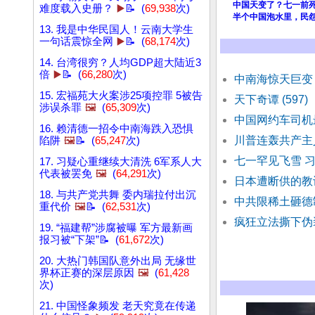
中国天变了？七一前
难度载入史册？
▶️
📝 (
69,938
次)
半个中国泡水里，民
13. 我是中华民国人！云南大学生
一句话震惊全网
▶️
📝 (
68,174
次)
14. 台湾很穷？人均GDP超大陆近3
倍
▶️
📝 (
66,280
次)
中南海惊天巨变
15. 宏福苑大火案涉25项控罪 5被告
天下奇谭 (597
涉误杀罪
🖼️
(
65,309
次)
中国网约车司机
16. 赖清德一招令中南海跌入恐惧
川普连轰共产主
陷阱
🖼️
📝 (
65,247
次)
七一罕见飞雪 
17. 习疑心重继续大清洗 6军系人大
代表被罢免
🖼️
(
64,291
次)
日本遭断供的教
18. 与共产党共舞 委内瑞拉付出沉
中共限稀土砸德
重代价
🖼️
📝 (
62,531
次)
疯狂立法撕下伪
19. “福建帮”涉腐被曝 军方最新画
报习被“下架”📝 (
61,672
次)
20. 大热门韩国队意外出局 无缘世
界杯正赛的深层原因
🖼️
(
61,428
次)
21. 中国怪象频发 老天究竟在传递