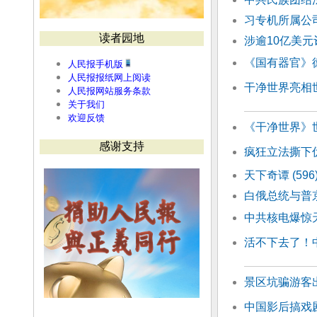
习专机所属公
读者园地
涉逾10亿美元
《国有器官》
人民报手机版
人民报报纸网上阅读
干净世界亮相世
人民报网站服务条款
关于我们
欢迎反馈
《干净世界》
感谢支持
疯狂立法撕下
天下奇谭 (59
白俄总统与普
中共核电爆惊
活不下去了！
景区坑骗游客
中国影后搞戏