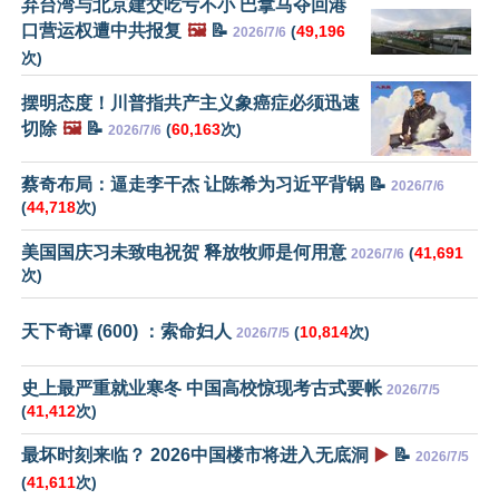
弃台湾与北京建交吃亏不小 巴拿马夺回港
口营运权遭中共报复
🖼️
📝
(
49,196
2026/7/6
次)
摆明态度！川普指共产主义象癌症必须迅速
切除
🖼️
📝
(
60,163
次)
2026/7/6
蔡奇布局：逼走李干杰 让陈希为习近平背锅 📝
2026/7/6
(
44,718
次)
美国国庆习未致电祝贺 释放牧师是何用意
(
41,691
2026/7/6
次)
天下奇谭 (600) ：索命妇人
(
10,814
次)
2026/7/5
史上最严重就业寒冬 中国高校惊现考古式要帐
2026/7/5
(
41,412
次)
最坏时刻来临？ 2026中国楼市将进入无底洞
▶️
📝
2026/7/5
(
41,611
次)