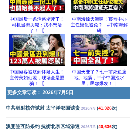
中国最后一条活路堵死了！
中南海惊天海啸！蔡奇中办
司机当街哭喊：我不想活
主任疑似被免？｜#中南海解
了！ 【
码
中国游客被坑到怀疑人生！
中国天变了？七一前死鱼遍
宣传美如仙境，现场全是照
地、地震，半个中国泡水
骗！ 【
里，民怨爆发！｜
更多文章导读：
2026年7月5日
中共潜射核弹试射 太平洋邻国谴责
(
41,326
次)
2026/7/8
澳斐签互防条约 抗衡北京区域渗透
(
40,636
次)
2026/7/8