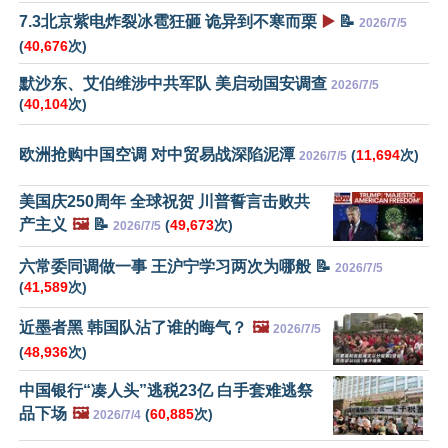
7.3北京紫电炸裂冰雹狂砸 诡异到不寒而栗
▶️
📝
2026/7/5
(
40,676
次)
默沙东、艾伯维涉中共军队 美启动国安调查
2026/7/5
(
40,104
次)
欧洲抢购中国空调 对中贸易战深陷泥潭
(
11,694
次)
2026/7/5
美国庆250周年 全球祝贺 川普誓言击败共
产主义
🖼️
📝
(
49,673
次)
2026/7/5
六常委同调做一事 王沪宁学习两次为哪般 📝
2026/7/5
(
41,589
次)
近墨者黑 韩国队沾了谁的晦气？
🖼️
2026/7/5
(
48,936
次)
中国银行“凑人头”逃税23亿 白手套难逃祭
品下场
🖼️
(
60,885
次)
2026/7/4