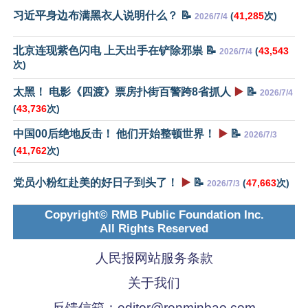
习近平身边布满黑衣人说明什么？ 📝
(
41,285
次)
2026/7/4
北京连现紫色闪电 上天出手在铲除邪祟 📝
(
43,543
2026/7/4
次)
太黑！ 电影《四渡》票房扑街百警跨8省抓人
▶️
📝
2026/7/4
(
43,736
次)
中国00后绝地反击！ 他们开始整顿世界！
▶️
📝
2026/7/3
(
41,762
次)
党员小粉红赴美的好日子到头了！
▶️
📝
(
47,663
次)
2026/7/3
Copyright© RMB Public Foundation Inc.
All Rights Reserved
人民报网站服务条款
关于我们
反馈信箱：
editor@renminbao.com