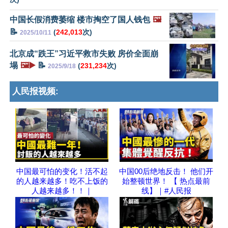
中国长假消费萎缩 楼市掏空了国人钱包
🖼️
📝
(
242,013
次)
2025/10/11
北京成“跌王”习近平救市失败 房价全面崩
塌
🖼️▶️
📝
(
231,234
次)
2025/9/18
人民报视频:
中国最可怕的变化！活不起
中国00后绝地反击！ 他们开
的人越来越多！吃不上饭的
始整顿世界！ 【 热点最前
人越来越多！！｜
线】｜#人民报