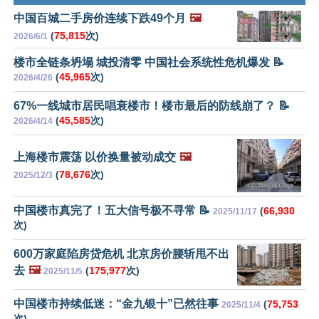
中国百城二手房价连续下跌49个月
🖼️
(
75,815
次)
2026/6/1
楼市全链条坍塌 城投清零 中国社会系统性危机爆发 📝
(
45,965
次)
2026/4/26
67%一线城市居民唱衰楼市！楼市最后的防线崩了？ 📝
(
45,585
次)
2026/4/14
上海楼市震荡 以价换量被动成交
🖼️
(
78,676
次)
2025/12/3
中国楼市真完了！五大信号极不寻常 📝
(
66,930
2025/11/17
次)
600万家庭陷房贷危机 北京房价腰斩甩不出
去
🖼️
(
175,977
次)
2025/11/5
中国楼市持续低迷：“金九银十”已然往事
(
75,753
2025/11/4
次)