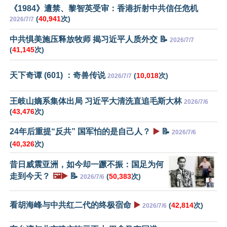
《1984》遭禁、黎智英受审：香港折射中共信任危机
(
40,941
次)
2026/7/7
中共惧美施压释放牧师 揭习近平人质外交 📝
2026/7/7
(
41,145
次)
天下奇谭 (601) ：奇兽传说
(
10,018
次)
2026/7/7
王岐山嫡系集体出局 习近平大清洗直追毛斯大林
2026/7/6
(
43,476
次)
24年后重提“反共” 国军怕的是自己人？
▶️
📝
2026/7/6
(
40,326
次)
昔日威震亚洲，如今却一蹶不振：国足为何
走到今天？
🖼️▶️
📝
(
50,383
次)
2026/7/6
看胡海峰与中共红二代的终极宿命
▶️
(
42,814
次)
2026/7/6