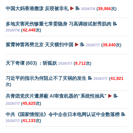
中国大妈香港撒泼 反咬被非礼
▶️
📝
(
39,066
次)
2026/7/8
多地灾害死伤惨重七常委隐身 习高调核试射秀肌肉 📝
(
42,448
次)
2026/7/8
紫霄神雷再劈北京 天灾横扫中国
▶️
📝
(
39,640
次)
2026/7/7
天下奇谭 (603) ：斩狐妖
(
9,712
次)
2026/7/7
习近平的指示为何阻止不了灾祸的发生 📝
(
41,921
2026/7/7
次)
共青团党庆片遭屏蔽 AI审查机器的“系统性抽风”
▶️
📝
(
45,625
次)
2026/7/7
中共《国家情报法》令中企在日本电网认证中全数落榜 📝
(
41,133
次)
2026/7/7