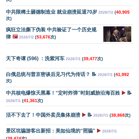
中共限稀土砸德制造业 就业崩溃延退70岁
(
40,905
2026/7/2
次)
疯狂立法撕下伪装 中共验证了一个历史规
律
🖼️
(
53,676
次)
2026/7/2
天下奇谭 (596) ：洗紫河车
(
39,477
次)
2026/7/1
白俄总统与普京密谈后见习代为传话？ 📝
(
41,992
2026/7/1
次)
中共核电爆惊天黑幕！“定时炸弹”时刻威胁沿海百姓
▶️
📝
(
41,361
次)
2026/7/1
活不下去了！中国外卖员集体崩溃
▶️
📝
(
38,868
次)
2026/7/1
景区坑骗游客出新招：美如仙境的“照骗”
▶️
2026/7/1
(
38,474
次)