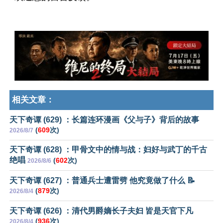
相关文章：
天下奇谭 (629) ：长篇连环漫画《父与子》背后的故事
(
609
次)
2026/8/7
天下奇谭 (628) ：甲骨文中的情与战：妇好与武丁的千古
绝唱
(
602
次)
2026/8/6
天下奇谭 (627) ：普通兵士遭雷劈 他究竟做了什么 📝
(
879
次)
2026/8/4
天下奇谭 (626) ：清代男爵嫡长子夫妇 皆是天官下凡
(
936
次)
2026/8/4