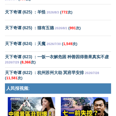
天下奇谭 (625) ：羊怪
(
772
次)
2026/8/3
天下奇谭 (625) ：猫有五德
(
991
次)
2026/8/1
天下奇谭 (624) ：天魔
(
1,549
次)
2026/7/30
天下奇谭 (623) ：一饭一衣解危困 种善因得善果真实不虚
(
8,366
次)
2026/7/29
天下奇谭 (622) ：杭州苏州大劫 冥府早安排
2026/7/28
(
11,581
次)
人民报视频: