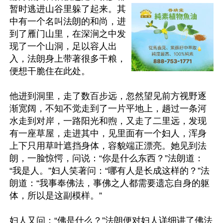
暂时逃进山谷里躲了起来。其
中有一个名叫法朗的和尚，进
到了雁门山里，在深涧之中发
现了一个山洞，足以容人出
入，法朗身上带著很多干粮，
便想干脆住在此处。

他进到洞里，走了数百步远，忽然望见前方视野逐
渐宽阔，不知不觉走到了一片平地上，趟过一条河
水走到对岸，一路阳光和煦，又走了二里远，发现
有一座草屋，走进其中，见里面有一个妇人，浑身
上下只用草叶遮挡身体，容貌端正漂亮。她见到法
朗，一脸惊愕，问说：“你是什么东西？”法朗道：
“我是人。”妇人笑著问：“哪有人是长成这样的？”法
朗道：“我事奉佛法，事佛之人都需要遗忘自身的躯
体，所以是这副模样。”

妇人又问：“佛是什么？”法朗便对妇人详细讲了佛法