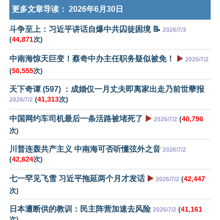
更多文章导读：
2026年6月30日
斗争至上：习近平讲话自爆中共囚徒困境 📝
2026/7/3
(
44,871
次)
中南海惊天巨变！蔡奇中办主任职务疑似被免！
▶️
2026/7/2
(
50,555
次)
天下奇谭 (597) ：成婚仅一月丈夫即离家出走乃前世孽报
(
41,313
次)
2026/7/2
中国网约车司机最后一条活路被堵死了
▶️
(
40,796
2026/7/2
次)
川普连轰共产主义 中南海可否听懂弦外之音
2026/7/2
(
42,624
次)
七一罕见飞雪 习近平拖延两个月才发话
▶️
(
42,447
2026/7/2
次)
日本遭断供的教训：民主阵营加速去风险
(
41,161
2026/7/2
次)