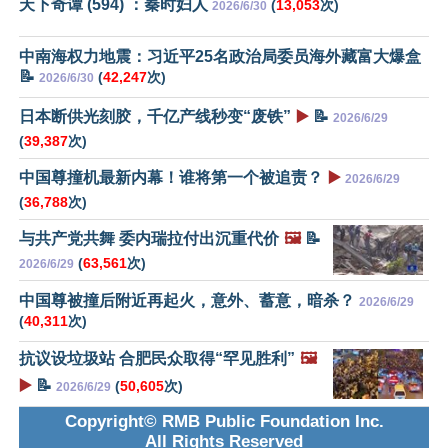
天下奇谭 (594) ：秦时妇人
(
13,053
次)
2026/6/30
中南海权力地震：习近平25名政治局委员海外藏富大爆盒
📝
(
42,247
次)
2026/6/30
日本断供光刻胶，千亿产线秒变“废铁”
▶️
📝
2026/6/29
(
39,387
次)
中国尊撞机最新内幕！谁将第一个被追责？
▶️
2026/6/29
(
36,788
次)
与共产党共舞 委内瑞拉付出沉重代价
🖼️
📝
(
63,561
次)
2026/6/29
中国尊被撞后附近再起火，意外、蓄意，暗杀？
2026/6/29
(
40,311
次)
抗议设垃圾站 合肥民众取得“罕见胜利”
🖼️
▶️
📝
(
50,605
次)
2026/6/29
Copyright© RMB Public Foundation Inc.
All Rights Reserved