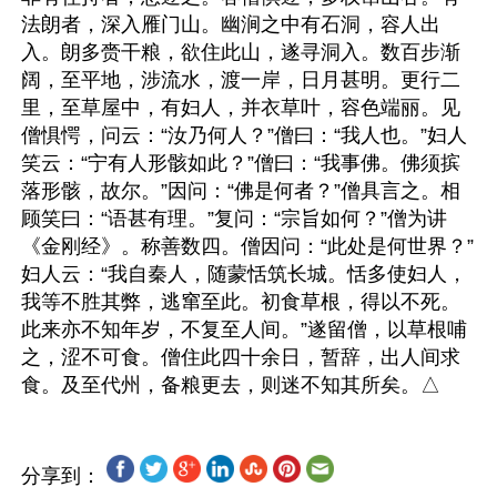
法朗者，深入雁门山。幽涧之中有石洞，容人出
入。朗多赍干粮，欲住此山，遂寻洞入。数百步渐
阔，至平地，涉流水，渡一岸，日月甚明。更行二
里，至草屋中，有妇人，并衣草叶，容色端丽。见
僧惧愕，问云：“汝乃何人？”僧曰：“我人也。”妇人
笑云：“宁有人形骸如此？”僧曰：“我事佛。佛须摈
落形骸，故尔。”因问：“佛是何者？”僧具言之。相
顾笑曰：“语甚有理。”复问：“宗旨如何？”僧为讲
《金刚经》。称善数四。僧因问：“此处是何世界？”
妇人云：“我自秦人，随蒙恬筑长城。恬多使妇人，
我等不胜其弊，逃窜至此。初食草根，得以不死。
此来亦不知年岁，不复至人间。”遂留僧，以草根哺
之，涩不可食。僧住此四十余日，暂辞，出人间求
分享到：