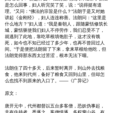
是怎么回事，妇人听完笑了笑，说：“说得挺有道
理。”又问：“佛法的宗旨是什么？”法朗于是又对她
讲起《金刚经》，妇人连连称善。法朗问：“这里是
什么地方？”妇人道：“我是秦朝人，跟随蒙恬修筑长
城，蒙恬驱使我们妇人不停劳作，我们忍受不了，
就逃到了此地，靠吃草根填饱肚子，这才没有饿
死，如今也不知已经过了多少年，也再不曾回过人
间。”于是便把法朗留了下来，拿来草根给他吃，但
法朗觉得那东西太过苦涩，根本无法下咽。

法朗住了四十多天，后来暂时离开，到山外去找粮
食，他来到代州，备好了粮食又回到山里，但却怎
么也找不到原来的入口了。——《广异记》

原文：

唐开元中，代州都督以五台多客僧，恐妖伪事起，
非有住持者，悉逐之。客僧惧逐，多权窜山谷。有