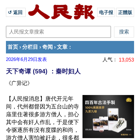
↺ 返回 
电子报
正體版
首页
分栏目
奇闻
文章
›
›
›
：
2026年6月29日
发表
人气：
13,053
天下奇谭 (594) ：秦时妇人
《广异记》
【人民报消息】唐代开元年
间，代州都督因为五台山的寺
庙里住著很多游方僧人，担心
其中会有奸人作乱，于是便下
令驱逐所有没有度牒的和尚，
游方僧人害怕被赶走，很多都