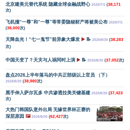
北京建美元替代系统 隐藏全球金融战野心
(
38,171
2026/7/1
次)
飞机撞“一尊”和“一尊”等常委隐秘财产将被美公布
2026/7/1
(
38,000
次)
天降血光！“七一鬼节”前异象大爆发
▶️
📝
(
38,283
2026/6/30
次)
中国天变了？天灾与人祸同时上演
▶️
📝
(
37,052
次)
2026/6/30
盘点2026上半年落马的中共正部级以上官员 （下）
(
38,980
次)
2026/6/30
黑手伸入萨尔瓦多 中共渗透拉美关键基建
(
37,423
2026/6/30
次)
大热门韩国队意外出局 无缘世界杯正赛的
深层原因
🖼️
(
62,427
次)
2026/6/30