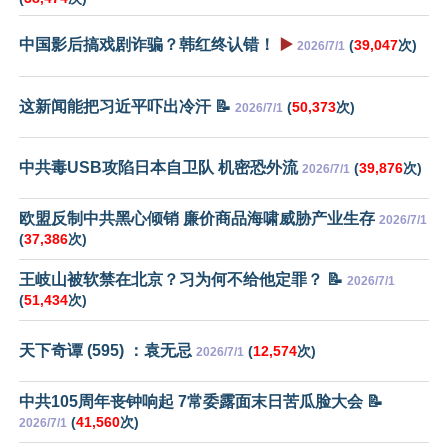
中国影后搞戏剧诈骗？韩红终认错！
▶️
(
39,047
次)
2026/7/1
这新闻能把习近平吓出冷汗 📝
(
50,373
次)
2026/7/1
中共毒USB攻陷日本自卫队 机密恐外流
(
39,876
次)
2026/7/1
欧盟反制中共黑心倾销 廉价商品海啸威胁产业生存
2026/7/1
(
37,386
次)
王岐山被软禁在北京？习为何不给他定罪？ 📝
2026/7/1
(
51,434
次)
天下奇谭 (595) ：袁无忌
(
12,574
次)
2026/7/1
中共105周年丧钟响起 7常委露面末日苦瓜脸大会 📝
(
41,560
次)
2026/7/1