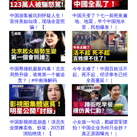
中国游客被坑到怀疑人生！
中国天变了？七一前死鱼遍
宣传美如仙境，现场全是照
地、地震，半个中国泡水
骗！ 【
里，民怨爆发！｜
中国尊撞机最新内幕！北京
今年太难了！中国百姓活不
局势升级，谁将第一个被追
起、死不起，经济寒冬已经
责？｜#中南海解码
全面蔓延！｜
中国影视彻底崩盘！演员失
小女孩一句话，戳破雷军摆
业摆摊卖鱼、炒菜，20万群
拍！中国企业为何只会抄？
演陷绝境！ 【
真正原因曝光！｜