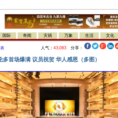
国际
奇闻
灾祸
万象
生活
文化
人气：
43,083
分享：
发表
伦多首场爆满 议员祝贺 华人感恩（多图）