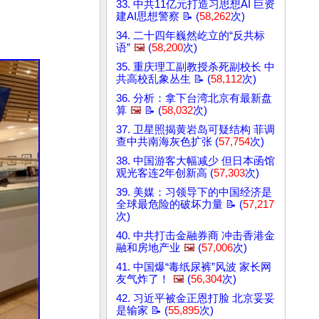
33. 中共11亿元打造习思想AI 巨资
建AI思想警察 📝 (
58,262
次)
34. 二十四年巍然屹立的“反共标
语”
🖼️
(
58,200
次)
35. 重庆理工副教授杀死副校长 中
共高校乱象丛生 📝 (
58,112
次)
36. 分析：拿下台湾北京有最新盘
算
🖼️
📝 (
58,032
次)
37. 卫星照揭黄岩岛可疑结构 菲调
查中共南海灰色扩张 (
57,754
次)
38. 中国游客大幅减少 但日本函馆
观光客连2年创新高 (
57,303
次)
39. 美媒：习领导下的中国经济是
全球最危险的破坏力量 📝 (
57,217
次)
40. 中共打击金融券商 冲击香港金
融和房地产业
🖼️
(
57,006
次)
41. 中国爆“毒纸尿裤”风波 家长网
友气炸了！
🖼️
(
56,304
次)
42. 习近平被金正恩打脸 北京妥妥
是输家 📝 (
55,895
次)