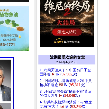
近期最受欢迎的文章
2026年6月26日
1. 六四天谴来了？中国穷日子全
面降临
▶️
📝 (
97,902
次)
2. 中国足球小将扬威意大利 中共
抢功不尴尬
🖼️
📝 (
95,811
次)
3. 5月政治局会议“秘而不宣”背后
的惊天内斗
▶️
(
94,046
次)
4. 好莱坞从跪舔中清醒：与“魔鬼
交易”亏大了
🖼️
📝 (
83,946
次)