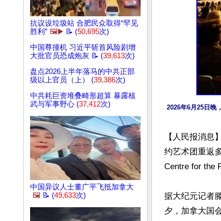
抗议设垃圾站 合肥民众取得“罕见
胜利”
🖼️▶️
📝 (
50,695
次)
中国尊撞机 习近平斩首风险剧增
大批官员恐成炮灰 📝 (
39,613
次)
盘点2026上半年落马的中共正部
级以上官员（上） (
39,386
次)
中共耗巨资堆叠畸形超算 暴露核
武与军事野心 (
37,412
次)
2026年6月2
【人民报消息】
约艺术团重返多伦
Centre for t
中国异议人士董广平飞抵加拿大
据大纪元记者
🖼️
📝 (
49,633
次)
夕，加拿大国