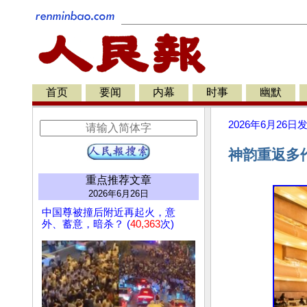
首页
要闻
内幕
时事
幽默
2026年6月26日
神韵重返多
重点推荐文章
2026年6月26日
中国尊被撞后附近再起火，意
外、蓄意，暗杀？ (
40,363
次)