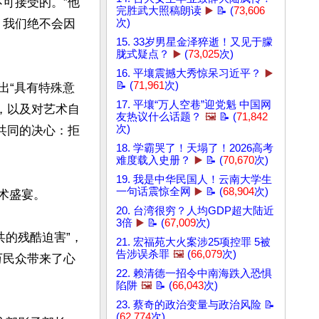
可接受的。”他
完胜武大照稿朗读
▶️
📝 (
73,606
次)
：我们绝不会因
15. 33岁男星金泽猝逝！又见于朦
胧式疑点？
▶️
(
73,025
次)
16. 平壤震撼大秀惊呆习近平？
▶️
📝 (
71,961
次)
演出“具有特殊意
17. 平壤“万人空巷”迎党魁 中国网
，以及对艺术自
友热议什么话题？
🖼️
📝 (
71,842
次)
共同的决心：拒
18. 学霸哭了！天塌了！2026高考
难度载入史册？
▶️
📝 (
70,670
次)
19. 我是中华民国人！云南大学生
一句话震惊全网
▶️
📝 (
68,904
次)
术盛宴。

20. 台湾很穷？人均GDP超大陆近
3倍
▶️
📝 (
67,009
次)
共的残酷迫害”，
21. 宏福苑大火案涉25项控罪 5被
告涉误杀罪
🖼️
(
66,079
次)
万民众带来了心
22. 赖清德一招令中南海跌入恐惧
陷阱
🖼️
📝 (
66,043
次)
23. 蔡奇的政治变量与政治风险 📝
(
62,774
次)