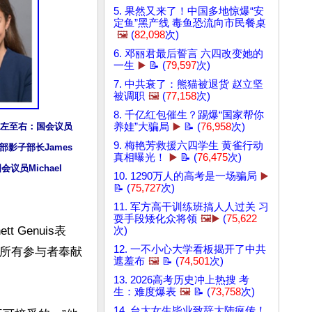
5. 果然又来了！中国多地惊爆“安
定鱼”黑产线 毒鱼恐流向市民餐桌
🖼️
(
82,098
次)
6. 邓丽君最后誓言 六四改变她的
一生
▶️
📝 (
79,597
次)
7. 中共衰了：熊猫被退货 赵立坚
被调职
🖼️
(
77,158
次)
8. 千亿红包催生？踢爆“国家帮你
养娃”大骗局
▶️
📝 (
76,958
次)
左至右：国会议员
9. 梅艳芳救援六四学生 黄雀行动
防部影子部长James 
真相曝光！
▶️
📝 (
76,475
次)
议员Michael 
10. 1290万人的高考是一场骗局
▶️
📝 (
75,727
次)
11. 军方高干训练班搞人人过关 习
耍手段矮化众将领
🖼️▶️
(
75,622
Genuis表
次)
12. 一不小心大学看板揭开了中共
是所有参与者奉献
遮羞布
🖼️
📝 (
74,501
次)
13. 2026高考历史冲上热搜 考
生：难度爆表
🖼️
📝 (
73,758
次)
14. 台大女生毕业致辞大陆疯传！