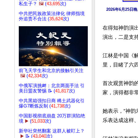
私生子？
🖼️
(
43,695
次)
2026年6月2
中共把民族政策法律化 律师指境
外追责不合法 (
35,624
次)
在得知神韵演
演出，二是支持
江林是中国《
里，目睹了六四
前飞天学生和北京的接触引关注
🖼️
(
42,334
次)
首次观赏神韵
中俄军演挑衅：北京两面手法 引
美日盟友警惕 📝 (
41,817
次)
家，演得都非常
中共黑箱强扣日商 稀土武器化引
爆G7断炼反制 (
41,738
次)
她表示，“神韵
中国影视彻底崩盘 20万群演陷绝
乐表达成这样、
境
▶️
(
51,033
次)
新华社突然翻案 这群人被盯上？
▶️
📝 (
43,040
次)