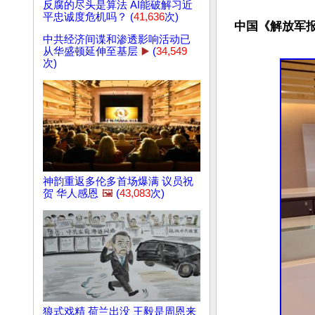
反腐的尽头是算法 AI能破解习近
平忠诚度危机吗？ (
41,636
次)
中国《解放军
中共经济间谍和渗透影响活动已
从华盛顿延伸至基层
▶️
(
34,549
次)
神韵重返多伦多首场爆满 议员祝
贺 华人感恩
🖼️
(
43,083
次)
狼式戏精 荷兰出没 王毅是周恩来