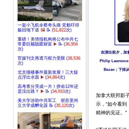
一架小飞机令蔡奇头痛 党魁吓得
躲回地下道
🖼️
📝 (
51,822
次)
重磅！美情报机构将公布中共七
常委巨额隐匿财富
▶️
📝 (
36,956
次)
在演出前夕，加
官媒刊文再透习权力受限 (
38,536
Philip Lawr
次)
Bezan；下排从
北京撞楼事件最新发展！三大疑
点浮出水面
▶️
(
34,864
次)
高考查分哭成一片！拼命12年还
是没出路？
▶️
📝 (
34,933
次)
加拿大联邦影子就
美大学涉助中共军工 密苏里州
示，“如今看到
立大学成孵化器 📝 (
35,120
次)
精神的见证。”
