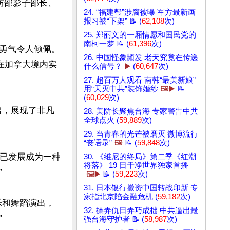
防部影子部长、
24. “福建帮”涉腐被曝 军方最新画
报习被“下架” 📝 (
62,108
次)
25. 郑丽文的一厢情愿和国民党的
南柯一梦 📝 (
61,396
次)
勇气令人倾佩。
26. 中国怪象频发 老天究竟在传递
在加拿大境内实
什么信号？
▶️
(
60,647
次)
27. 超百万人观看 南韩“最美新娘”
用“天灭中共”装饰婚纱
🖼️▶️
📝
(
60,029
次)
出，展现了非凡
28. 美防长聚焦台海 专家警告中共
全球点火 (
59,889
次)
29. 当青春的光芒被磨灭 微博流行
“丧语录”
🖼️
📝 (
59,848
次)
神韵已发展成为一种
30. 《维尼的终局》第二季《红潮
将落》 19 日干净世界独家首播


🖼️▶️
📝 (
59,223
次)
31. 日本银行撤资中国转战印新 专
家指北京陷金融危机 (
59,182
次)
乐和舞蹈演出，
32. 操弄仇日弄巧成拙 中共逼出最


强台海守护者 📝 (
58,987
次)