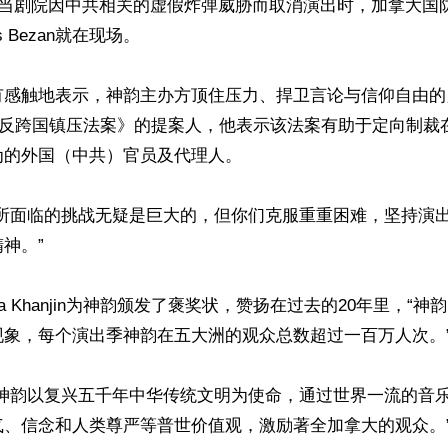
，当剧院因中共相关的虚假炸弹威胁而取消演出时，加拿大国
 Bezan就在现场。

有感触地表示，神韵主办方顶住压力、捍卫言论与信仰自由的
号《反跨国镇压法案》的提案人，他表示该法案有助于定向制裁
的外国（中共）官员及代理人。

韵所面临的挑战无疑是巨大的，但你们克服重重困难，坚持演
神。”

ea Khanjin为神韵颁发了褒奖状，赞扬在过去的20年里，“
象，每个演出季神韵在五大洲的观众总数超过一百万人次。”
“神韵以复兴五千年中华传统文明为使命，通过世界一流的音
、信念和人类尊严等普世价值观，激励著全加拿大的观众。”