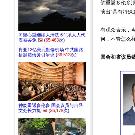
韵重返多伦多
演出“具有特殊意
有观众表示，
习疑心重继续大清洗 6军系人大代
何，不管怎么样
表被罢免
🖼️
(
65,463
次)
肯亚12亿美元翻修机场 中共国路
桥黑箱债务引争议 (
36,513
次)
国会和省议员
神韵重返多伦多 国会议员与台经
文处长力挺
🖼️
(
36,178
次)