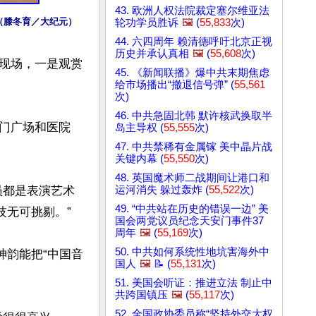
43. 欧洲人权法院裁定塞尔维亚法
（滕冬育／大纪元）
轮功学员胜诉
🖼️
(
55,833
次)
44. 六四周年 赖清德呼吁北京正视
历史并承认真相
🖼️
(
55,608
次)
现场，一是观赏
45. 《新闻联播》爆中共末期焦虑
给市场播出“撤退信号弹” (
55,561
次)
46. 中共急固北韩 默许核武换取半
门广场和医院
岛主导权 (
55,555
次)
47. 中共禁稀有金属镓 美中晶片战
关键内幕 (
55,550
次)
48. 英国魔术师二战期间让港口和
员都是表演艺术
运河消失 躲过轰炸 (
55,522
次)
49. “中共站在历史的错误一边” 美
无可挑剔。”

国会两党议员纪念天安门事件37
周年
🖼️
(
55,169
次)
50. 中共如何系统性地坑害海外中
神韵能把“中国音
国人
🖼️
📝 (
55,131
次)


51. 美国会听证：推进立法 制止中
共跨国镇压
🖼️
(
55,117
次)
52. 全国政协委员称“坚持外交大权