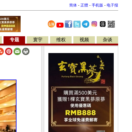
简体
-
正體
-
手机版
-
电子报
专题
寰宇
维权
视频
杂谈