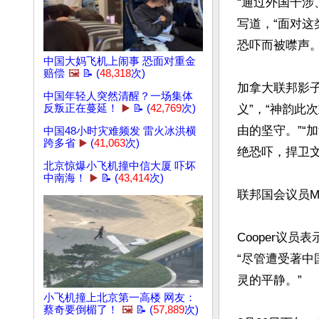
“通过外国干
写道，“面对
恐吓而被噤声。”
中国大妈飞机上闹事 恐面对重金
赔偿
🖼️
📝 (
48,318
次)
加拿大联邦影子省
中国年轻人突然清醒？一场集体
反叛正在蔓延！
▶️
📝 (
42,769
次)
义”，“神韵
由的坚守。”
中国48小时灾难频发 雷火冰洪横
跨多省
▶️
(
41,063
次)
绝恐吓，捍卫文
北京惊爆小飞机撞中信大厦 吓坏
中南海！
▶️
📝 (
43,414
次)
联邦国会议员Mi
Cooper议
“尽管遭受著
灵的平静。”

小飞机撞上北京第一高楼 网友：
蔡奇要倒楣了！
🖼️
📝 (
57,889
次)