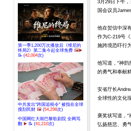
3月29日下午
国会议员James
他在贺信中深
作为C-219
施跨境恐吓行为
第一季1,200万次播放后《维尼的
终局2》第二集今起全球免费
🖼️▶️
📝 (
42,004
次)
他写道，“神
的勇气和奉献精
安省厅长Andr
全球性的文化现
中共发出“跨国追税令” 被指在全球
搜刮民财
🖼️
(
54,298
次)
褒奖状写道，
中国网红大闹巴黎歌剧院 全网骂
翻
▶️
📝 (
41,210
次)
弘扬慈悲、勇气