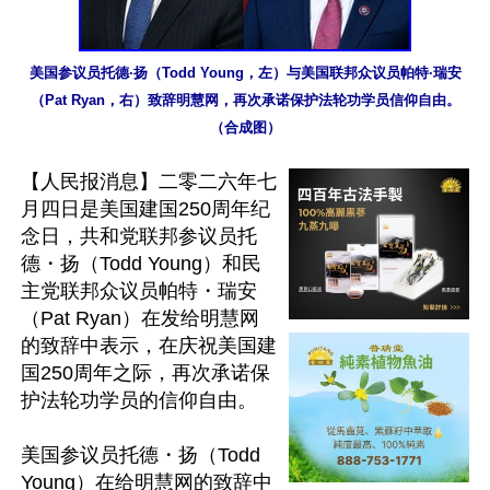
美国参议员托德·扬（Todd Young，左）与美国联邦众议员帕特·瑞安
（Pat Ryan，右）致辞明慧网，再次承诺保护法轮功学员信仰自由。
（合成图）
【人民报消息】二零二六年七
月四日是美国建国250周年纪
念日，共和党联邦参议员托
德・扬（Todd Young）和民
主党联邦众议员帕特・瑞安
（Pat Ryan）在发给明慧网
的致辞中表示，在庆祝美国建
国250周年之际，再次承诺保
护法轮功学员的信仰自由。

美国参议员托德・扬（Todd 
Young）在给明慧网的致辞中