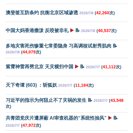
澳斐签互防条约 抗衡北京区域渗透
(
42,260
次)
2026/7/8
中国大妈香港撒泼 反咬被非礼
▶️
📝
(
40,537
次)
2026/7/8
多地灾害死伤惨重七常委隐身 习高调核试射秀肌肉 📝
(
44,079
次)
2026/7/8
紫霄神雷再劈北京 天灾横扫中国
▶️
📝
(
41,112
次)
2026/7/7
天下奇谭 (603) ：斩狐妖
(
11,184
次)
2026/7/7
习近平的指示为何阻止不了灾祸的发生 📝
(
43,548
2026/7/7
次)
共青团党庆片遭屏蔽 AI审查机器的“系统性抽风”
▶️
📝
(
47,972
次)
2026/7/7