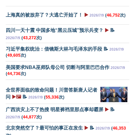
上海真的被放弃了？大逃亡开始了！
▶️
(
46,752
次)
2026/7/9
四川一天十震 中国多地“黑云压城”预示兵变？
▶️
📝
(
43,272
次)
2026/7/9
习近平集权统治：借镜斯大林与毛泽东的手段 📝
2026/7/9
(
49,605
次)
美国要求NBA巫师队母公司 切断与阿里巴巴合作
2026/7/9
(
44,736
次)
全世界面临的致命问题！川普答新唐人记者
问
▶️🖼️
📝
(
55,336
次)
2026/7/9
广西洪灾上不了热搜 明星裤裆里那点事却霸屏
▶️
📝
(
44,877
次)
2026/7/9
北京突然空了？最可怕的事正在发生
▶️
📝
(
46,353
2026/7/9