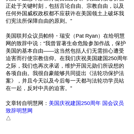
正处于关键时刻，包括言论自由、宗教自由，以及
任何外国威权政权都不应获许在美国领土上破坏我
们宪法所保障自由的原则。”

美国联邦众议员帕特・瑞安（Pat Ryan）在给明慧
网的致辞中说：“我曾冒著生命危险参加作战，保护
美国的基本自由——这当然包括人们无需担心遭受
迫害而行使宗教信仰。在我们庆祝美国建国250周年
之际，我们也再次承诺，维护开国元勋们所设想的
各项自由。我很自豪能够共同提出《法轮功保护法
案》，并且今天以及今后每一天都与法轮功学员站
在一起，反对中共的迫害。”

文章转自明慧网：
美国庆祝建国250周年 国会议员
致辞明慧网