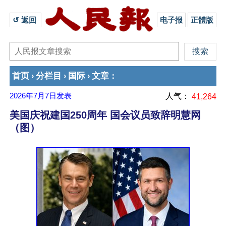
↺ 返回 
电子报
正體版
首页
分栏目
国际
文章
›
›
›
：
2026年7月7日
发表
人气：
41,264
美国庆祝建国250周年 国会议员致辞明慧网
（图）