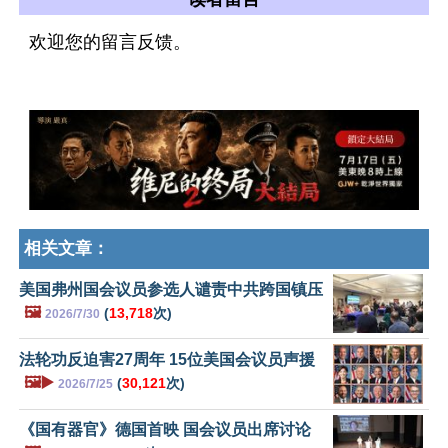
欢迎您的留言反馈。
相关文章：
美国弗州国会议员参选人谴责中共跨国镇压
🖼️
(
13,718
次)
2026/7/30
法轮功反迫害27周年 15位美国会议员声援
🖼️▶️
(
30,121
次)
2026/7/25
《国有器官》德国首映 国会议员出席讨论