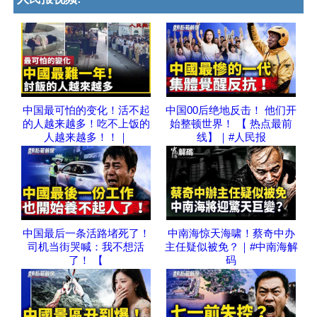
中国最可怕的变化！活不起
中国00后绝地反击！ 他们开
的人越来越多！吃不上饭的
始整顿世界！ 【 热点最前
人越来越多！！｜
线】｜#人民报
中国最后一条活路堵死了！
中南海惊天海啸！蔡奇中办
司机当街哭喊：我不想活
主任疑似被免？｜#中南海解
了！ 【
码