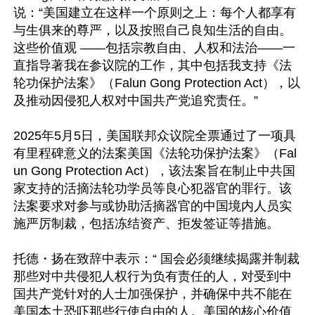
说：“美国建立在这样一个原则之上：每个人都享有
与生俱来的尊严，以及按照自己良知生活的自由。
这些价值观 ——包括宗教自由、人权和法治——一
直指导著我在参议院的工作，其中包括我支持《法
轮功保护法案》（Falun Gong Protection Act），以
及推动因侵犯人权对中国共产党追究责任。”

2025年5月5日，美国联邦众议院全票通过了一项具
有里程碑意义的法案美国《法轮功保护法案》（Fal
un Gong Protection Act），该法案旨在制止中共国
家支持的活摘法轮功学员等良心犯器官的罪行。该
法案要求对参与或协助活摘器官的中国境内人员实
施严厉制裁，包括冻结资产、拒发签证等措施。

托德・扬在致辞中表示：“ 国会必须继续揭露并制裁
那些对中共侵犯人权行为负有责任的人，对受到中
国共产党针对的人士加强保护，并确保中共不能在
美国本土恐吓那些行使自由的人。美国的核心价值