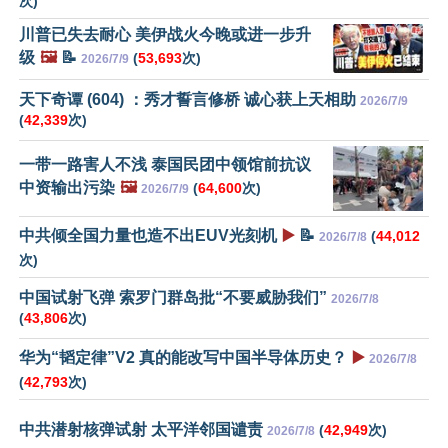
次)
川普已失去耐心 美伊战火今晚或进一步升
级
🖼️
📝
(
53,693
次)
2026/7/9
天下奇谭 (604) ：秀才誓言修桥 诚心获上天相助
2026/7/9
(
42,339
次)
一带一路害人不浅 泰国民团中领馆前抗议
中资输出污染
🖼️
(
64,600
次)
2026/7/9
中共倾全国力量也造不出EUV光刻机
▶️
📝
(
44,012
2026/7/8
次)
中国试射飞弹 索罗门群岛批“不要威胁我们”
2026/7/8
(
43,806
次)
华为“韬定律”V2 真的能改写中国半导体历史？
▶️
2026/7/8
(
42,793
次)
中共潜射核弹试射 太平洋邻国谴责
(
42,949
次)
2026/7/8