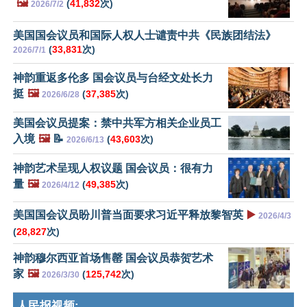
🖼️
(
41,832
次)
2026/7/2
美国国会议员和国际人权人士谴责中共《民族团结法》
(
33,831
次)
2026/7/1
神韵重返多伦多 国会议员与台经文处长力
挺
🖼️
(
37,385
次)
2026/6/28
美国会议员提案：禁中共军方相关企业员工
入境
🖼️
📝
(
43,603
次)
2026/6/13
神韵艺术呈现人权议题 国会议员：很有力
量
🖼️
(
49,385
次)
2026/4/12
美国国会议员盼川普当面要求习近平释放黎智英
▶️
2026/4/3
(
28,827
次)
神韵穆尔西亚首场售罄 国会议员恭贺艺术
家
🖼️
(
125,742
次)
2026/3/30
人民报视频: