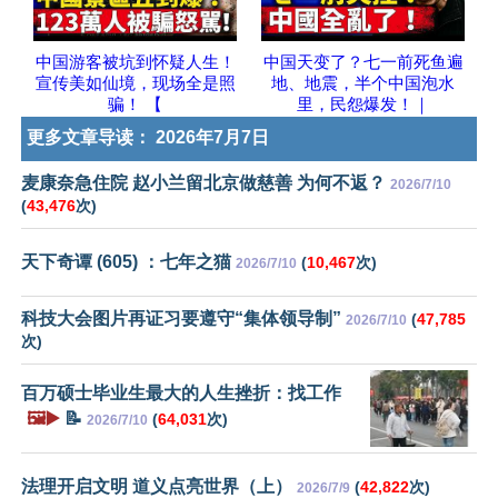
中国游客被坑到怀疑人生！
中国天变了？七一前死鱼遍
宣传美如仙境，现场全是照
地、地震，半个中国泡水
骗！ 【
里，民怨爆发！｜
更多文章导读：
2026年7月7日
麦康奈急住院 赵小兰留北京做慈善 为何不返？
2026/7/10
(
43,476
次)
天下奇谭 (605) ：七年之猫
(
10,467
次)
2026/7/10
科技大会图片再证习要遵守“集体领导制”
(
47,785
2026/7/10
次)
百万硕士毕业生最大的人生挫折：找工作
🖼️▶️
📝
(
64,031
次)
2026/7/10
法理开启文明 道义点亮世界（上）
(
42,822
次)
2026/7/9