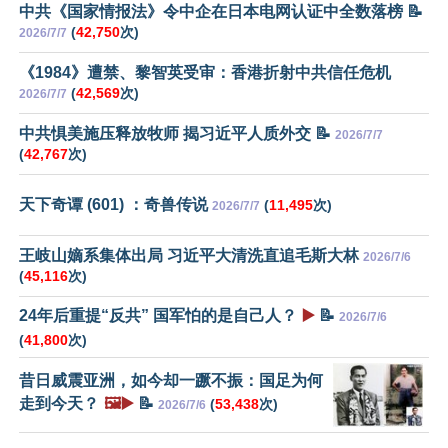
中共《国家情报法》令中企在日本电网认证中全数落榜 📝
(
42,750
次)
2026/7/7
《1984》遭禁、黎智英受审：香港折射中共信任危机
(
42,569
次)
2026/7/7
中共惧美施压释放牧师 揭习近平人质外交 📝
2026/7/7
(
42,767
次)
天下奇谭 (601) ：奇兽传说
(
11,495
次)
2026/7/7
王岐山嫡系集体出局 习近平大清洗直追毛斯大林
2026/7/6
(
45,116
次)
24年后重提“反共” 国军怕的是自己人？
▶️
📝
2026/7/6
(
41,800
次)
昔日威震亚洲，如今却一蹶不振：国足为何
走到今天？
🖼️▶️
📝
(
53,438
次)
2026/7/6