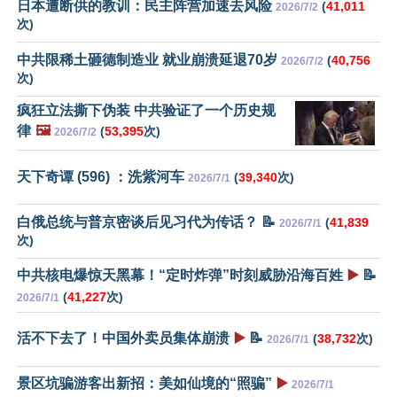
日本遭断供的教训：民主阵营加速去风险
(
41,011
2026/7/2
次)
中共限稀土砸德制造业 就业崩溃延退70岁
(
40,756
2026/7/2
次)
疯狂立法撕下伪装 中共验证了一个历史规
律
🖼️
(
53,395
次)
2026/7/2
天下奇谭 (596) ：洗紫河车
(
39,340
次)
2026/7/1
白俄总统与普京密谈后见习代为传话？ 📝
(
41,839
2026/7/1
次)
中共核电爆惊天黑幕！“定时炸弹”时刻威胁沿海百姓
▶️
📝
(
41,227
次)
2026/7/1
活不下去了！中国外卖员集体崩溃
▶️
📝
(
38,732
次)
2026/7/1
景区坑骗游客出新招：美如仙境的“照骗”
▶️
2026/7/1