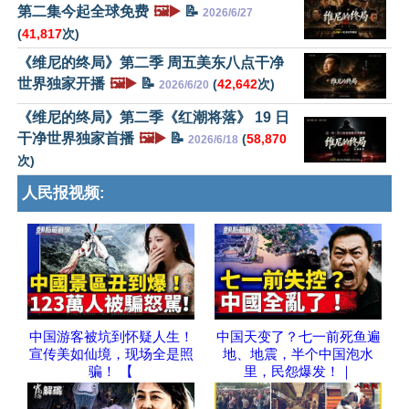
第二集今起全球免费
🖼️▶️
📝
2026/6/27
(
41,817
次)
《维尼的终局》第二季 周五美东八点干净
世界独家开播
🖼️▶️
📝
(
42,642
次)
2026/6/20
《维尼的终局》第二季《红潮将落》 19 日
干净世界独家首播
🖼️▶️
📝
(
58,870
2026/6/18
次)
人民报视频:
中国游客被坑到怀疑人生！
中国天变了？七一前死鱼遍
宣传美如仙境，现场全是照
地、地震，半个中国泡水
骗！ 【
里，民怨爆发！｜