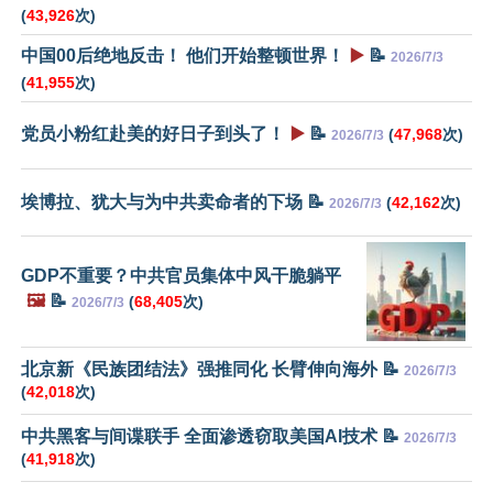
(
43,926
次)
中国00后绝地反击！ 他们开始整顿世界！
▶️
📝
2026/7/3
(
41,955
次)
党员小粉红赴美的好日子到头了！
▶️
📝
(
47,968
次)
2026/7/3
埃博拉、犹大与为中共卖命者的下场 📝
(
42,162
次)
2026/7/3
GDP不重要？中共官员集体中风干脆躺平
🖼️
📝
(
68,405
次)
2026/7/3
北京新《民族团结法》强推同化 长臂伸向海外 📝
2026/7/3
(
42,018
次)
中共黑客与间谍联手 全面渗透窃取美国AI技术 📝
2026/7/3
(
41,918
次)