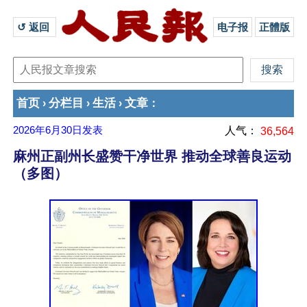
↺ 返回 
电子报
正體版
首页
分栏目
生活
文章
›
›
›
：
2026年6月30日
发表
人气：
36,564
麻州正副州长盛赞干净世界 推动全球善良运动
（多图）