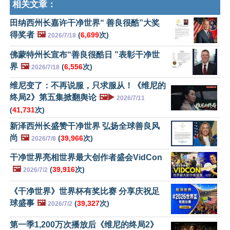
相关文章：
田纳西州长嘉许干净世界“ 善良很酷”大奖
得奖者
🖼️
(
6,699
次)
2026/7/18
佛蒙特州长宣布“善良很酷日 ”表彰干净世
界
🖼️
(
6,556
次)
2026/7/18
维尼变了：不再说服，只求服从！《维尼的
终局2》第五集掀翻舆论
🖼️▶️
2026/7/11
(
41,731
次)
新泽西州长盛赞干净世界 弘扬全球善良风
尚
🖼️
(
39,966
次)
2026/7/8
干净世界亮相世界最大创作者盛会VidCon
🖼️
(
39,916
次)
2026/7/2
《干净世界》世界杯有奖比赛 分享庆祝足
球盛事
🖼️
(
39,327
次)
2026/7/2
第一季1,200万次播放后《维尼的终局2》