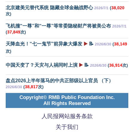
北京建美元替代系统 隐藏全球金融战野心
(
38,020
2026/7/1
次)
飞机撞“一尊”和“一尊”等常委隐秘财产将被美公布
2026/7/1
(
37,849
次)
天降血光！“七一鬼节”前异象大爆发
▶️
📝
(
38,149
2026/6/30
次)
中国天变了？天灾与人祸同时上演
▶️
📝
(
36,914
次)
2026/6/30
盘点2026上半年落马的中共正部级以上官员 （下）
(
38,817
次)
2026/6/30
Copyright© RMB Public Foundation Inc.
All Rights Reserved
人民报网站服务条款
关于我们