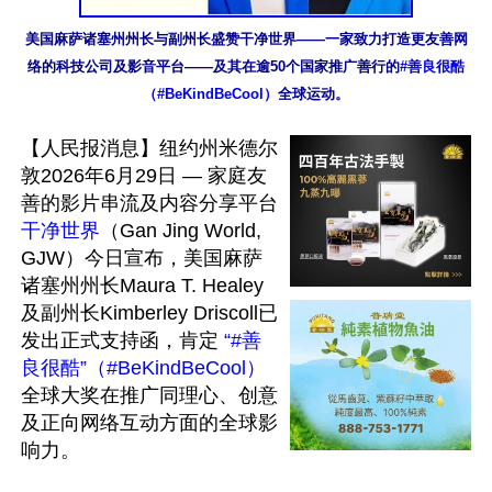
美国麻萨诸塞州州长与副州长盛赞干净世界——一家致力打造更友善网
络的科技公司及影音平台——及其在逾50个国家推广善行的
#善良很酷
（#BeKindBeCool）
全球运动。
【人民报消息】纽约州米德尔
敦2026年6月29日 — 家庭友
善的影片串流及内容分享平台
干净世界
（Gan Jing World, 
GJW）今日宣布，美国麻萨
诸塞州州长Maura T. Healey
及副州长Kimberley Driscoll已
发出正式支持函，肯定 
“#善
良很酷”（#BeKindBeCool）
全球大奖在推广同理心、创意
及正向网络互动方面的全球影
响力。
