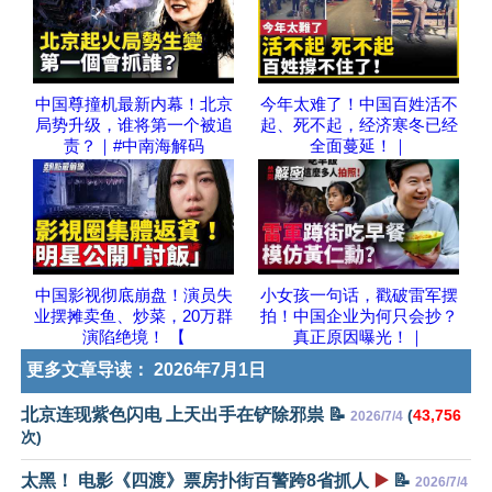
中国尊撞机最新内幕！北京
今年太难了！中国百姓活不
局势升级，谁将第一个被追
起、死不起，经济寒冬已经
责？｜#中南海解码
全面蔓延！｜
中国影视彻底崩盘！演员失
小女孩一句话，戳破雷军摆
业摆摊卖鱼、炒菜，20万群
拍！中国企业为何只会抄？
演陷绝境！ 【
真正原因曝光！｜
更多文章导读：
2026年7月1日
北京连现紫色闪电 上天出手在铲除邪祟 📝
(
43,756
2026/7/4
次)
太黑！ 电影《四渡》票房扑街百警跨8省抓人
▶️
📝
2026/7/4