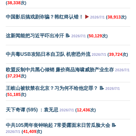
(
38,338
次)
中国影后搞戏剧诈骗？韩红终认错！
▶️
(
38,913
次)
2026/7/1
这新闻能把习近平吓出冷汗 📝
(
50,129
次)
2026/7/1
中共毒USB攻陷日本自卫队 机密恐外流
(
39,724
次)
2026/7/1
欧盟反制中共黑心倾销 廉价商品海啸威胁产业生存
2026/7/1
(
37,234
次)
王岐山被软禁在北京？习为何不给他定罪？ 📝
2026/7/1
(
51,185
次)
天下奇谭 (595) ：袁无忌
(
12,436
次)
2026/7/1
中共105周年丧钟响起 7常委露面末日苦瓜脸大会 📝
(
41,409
次)
2026/7/1