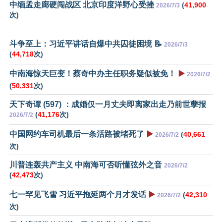
中缅孟走廊硬闯战区 北京印度洋野心受挫
(
41,900
2026/7/3
次)
斗争至上：习近平讲话自爆中共囚徒困境 📝
2026/7/3
(
44,718
次)
中南海惊天巨变！蔡奇中办主任职务疑似被免！
▶️
2026/7/2
(
50,331
次)
天下奇谭 (597) ：成婚仅一月丈夫即离家出走乃前世孽报
(
41,176
次)
2026/7/2
中国网约车司机最后一条活路被堵死了
▶️
(
40,661
2026/7/2
次)
川普连轰共产主义 中南海可否听懂弦外之音
2026/7/2
(
42,473
次)
七一罕见飞雪 习近平拖延两个月才发话
▶️
(
42,310
2026/7/2
次)