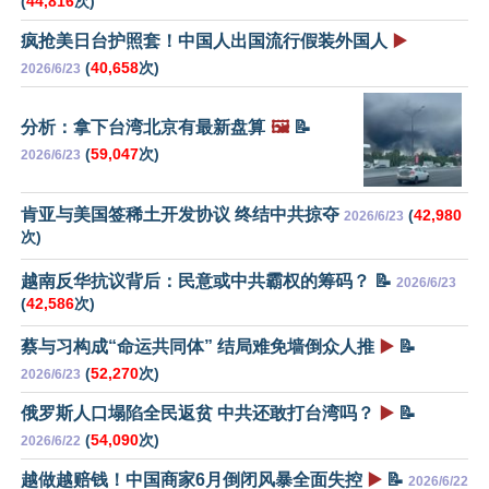
(
44,816
次)
疯抢美日台护照套！中国人出国流行假装外国人
▶️
(
40,658
次)
2026/6/23
分析：拿下台湾北京有最新盘算
🖼️
📝
(
59,047
次)
2026/6/23
肯亚与美国签稀土开发协议 终结中共掠夺
(
42,980
2026/6/23
次)
越南反华抗议背后：民意或中共霸权的筹码？ 📝
2026/6/23
(
42,586
次)
蔡与习构成“命运共同体” 结局难免墙倒众人推
▶️
📝
(
52,270
次)
2026/6/23
俄罗斯人口塌陷全民返贫 中共还敢打台湾吗？
▶️
📝
(
54,090
次)
2026/6/22
越做越赔钱！中国商家6月倒闭风暴全面失控
▶️
📝
2026/6/22