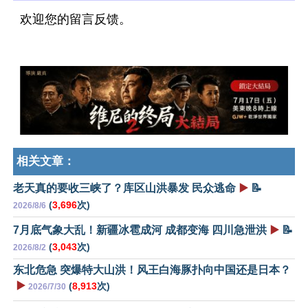
欢迎您的留言反馈。
相关文章：
老天真的要收三峡了？库区山洪暴发 民众逃命
▶️
📝
(
3,696
次)
2026/8/6
7月底气象大乱！新疆冰雹成河 成都变海 四川急泄洪
▶️
📝
(
3,043
次)
2026/8/2
东北危急 突爆特大山洪！风王白海豚扑向中国还是日本？
▶️
(
8,913
次)
2026/7/30