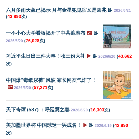
六月多雨天象已揭示 月与金星犯鬼宿又是凶兆 📝
2026/6/21
(
43,893
次)
一不小心大学看板揭开了中共遮羞布
🖼️
📝
(
76,028
次)
2026/6/20
习近平生日出三件大事！收三份大礼
▶️
📝
(
43,662
2026/6/20
次)
中国爆“毒纸尿裤”风波 家长网友气炸了！
🖼️
(
57,271
次)
2026/6/20
天下奇谭 (587) ：呼延冀之妻
(
16,303
次)
2026/6/20
美加墨世界杯 中国球迷一哭成名！
▶️
📝
(
42,890
2026/6/19
次)