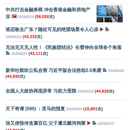
中共打击金融券商 冲击香港金融和房地产
业
🖼️
(
58,026
次)
2026/6/24
谁还敢去广东？随处可见的绝望场景令人心凉
▶️
📝
(
43,332
次)
2026/6/24
无法无天无人性！《民族团结法》长臂伸向全球各个角落
📝
(
43,111
次)
2026/6/24
新华社鼓吹公私合营 习近平版合法抢劫2.0来袭 📝
2026/6/24
(
44,835
次)
全国人大政协再现异常 习权力受限
(
44,826
次)
2026/6/24
天下奇谭 (590) ：灵马的报复
(
15,851
次)
2026/6/24
张又侠惊传贪腐百亿 父子遭北戴河拘禁
▶️
📝
2026/6/23