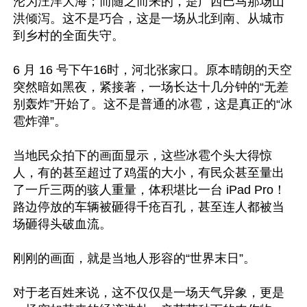
沦为汪洋大海；而随之而来的，是广西巴马那场山
洪倾泻。这不是巧合，这是一场从北到南、从城市
到乡村的全面失守。 

6 月 16 号下午16时，河北张家口。原本晴朗的天空
突然暗如黑夜，紧接著，一场长达十几分钟的“无差
别轰炸”开始了。这不是普通的冰雹，这是真正的“冰
雹炸弹”。

当地民众拍下的画面显示，这些冰雹个头大得惊
人，有的甚至超过了鸡蛋的大小，有民众甚至量出
了一斤三两的骇人重量，体积堪比一台 iPad Pro！
路边停放的车辆被砸得千疮百孔，甚至连人都被当
场砸得头破血流。

刚刚的画面，就是当地人形容的“世界末日”。

对于老百姓来说，这不仅仅是一场天气异象，更是