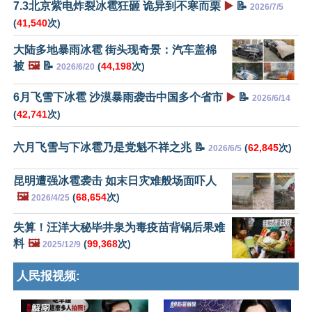
7.3北京紫电炸裂冰雹狂砸 诡异到不寒而栗
▶️
📝
2026/7/5
(
41,540
次)
大陆多地暴雨冰雹 街头现奇景：汽车盖棉
被
🖼️
📝
(
44,198
次)
2026/6/20
6月飞雪下冰雹 沙漠暴雨袭击中国多个省市
▶️
📝
2026/6/14
(
42,741
次)
六月飞雪与下冰雹乃是党魁不祥之兆 📝
(
62,845
次)
2026/6/5
昆明遭强冰雹袭击 如末日灾难般场面吓人
🖼️
(
68,654
次)
2026/4/25
失算！汪洋大秘毕井泉为毒疫苗背锅后果难
料
🖼️
(
99,368
次)
2025/12/9
人民报视频: