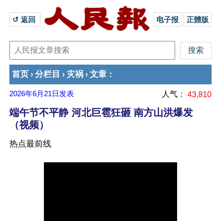
↺ 返回 
电子报
正體版
首页
分栏目
灾祸
文章
›
›
›
：
2026年6月21日
发表
人气：
43,810
端午节不平静 河北巨雹狂砸 南方山洪爆发
（视频）
热点最前线