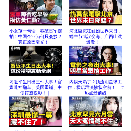
小女孩一句话，戳破雷军摆
河北巨雹狂砸如世界末日，
拍！中国企业为何只会抄？
端午节武汉变海、广西山洪
真正原因曝光！｜
爆发！ ｜
习近平生日出三件大事！官
内娱天塌了？顶流明星求工
媒造神翻车、美国重锤、中
作，横店群演惨状空前！ ｜#
使馆遭投影！｜
热点最前线