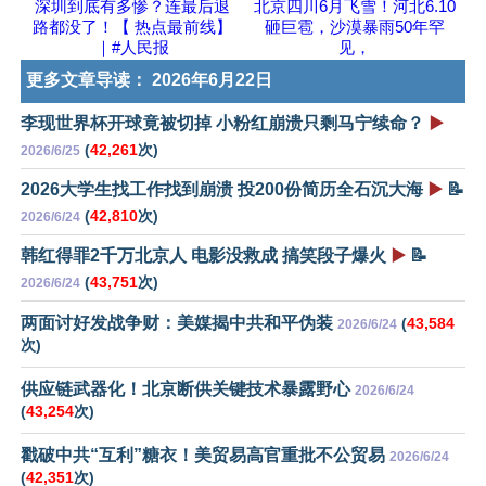
深圳到底有多惨？连最后退
北京四川6月飞雪！河北6.10
路都没了！【 热点最前线】
砸巨雹，沙漠暴雨50年罕
｜#人民报
见，
更多文章导读：
2026年6月22日
李现世界杯开球竟被切掉 小粉红崩溃只剩马宁续命？
▶️
(
42,261
次)
2026/6/25
2026大学生找工作找到崩溃 投200份简历全石沉大海
▶️
📝
(
42,810
次)
2026/6/24
韩红得罪2千万北京人 电影没救成 搞笑段子爆火
▶️
📝
(
43,751
次)
2026/6/24
两面讨好发战争财：美媒揭中共和平伪装
(
43,584
2026/6/24
次)
供应链武器化！北京断供关键技术暴露野心
2026/6/24
(
43,254
次)
戳破中共“互利”糖衣！美贸易高官重批不公贸易
2026/6/24
(
42,351
次)