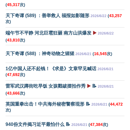
(
45,317
次)
天下奇谭 (589) ：善举救人 福报如影随形
(
43,257
2026/6/22
次)
端午节不平静 河北巨雹狂砸 南方山洪爆发
▶️
2026/6/22
(
43,810
次)
天下奇谭 (588) ：神奇动物之猩猩
(
16,545
次)
2026/6/21
1亿中国人还不起钱！《求是》文章罕见喊话
2026/6/21
(
47,692
次)
雷军武汉蹲街吃早饭 女孩戳破摆拍作秀
▶️
📝
2026/6/21
(
43,666
次)
英国重拳出击！中共海外秘密警察现形 📝
(
44,472
2026/6/21
次)
940份文件揭习近平最怕什么 📝
(
47,384
次)
2026/6/21