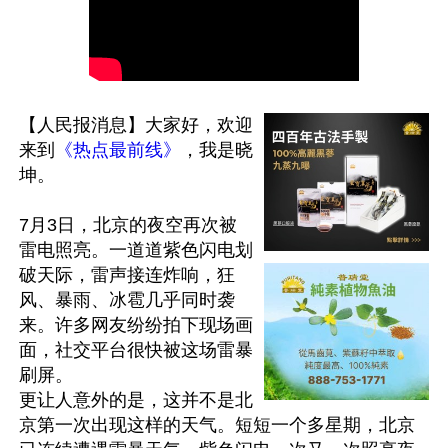
【人民报消息】大家好，欢迎
来到
《热点最前线》
，我是晓
坤。

7月3日，北京的夜空再次被
雷电照亮。一道道紫色闪电划
破天际，雷声接连炸响，狂
风、暴雨、冰雹几乎同时袭
来。许多网友纷纷拍下现场画
面，社交平台很快被这场雷暴
刷屏。

更让人意外的是，这并不是北
京第一次出现这样的天气。短短一个多星期，北京