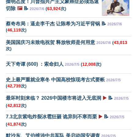
摆明态度！川普指共产主义象癌症必须迅速
切除
🖼️
📝
(
63,924
次)
2026/7/6
蔡奇布局：逼走李干杰 让陈希为习近平背锅 📝
2026/7/6
(
46,119
次)
美国国庆习未致电祝贺 释放牧师是何用意
(
43,013
2026/7/6
次)
天下奇谭 (600) ：索命妇人
(
12,008
次)
2026/7/5
史上最严重就业寒冬 中国高校惊现考古式要帐
2026/7/5
(
42,739
次)
最坏时刻来临？ 2026中国楼市将进入无底洞
▶️
📝
2026/7/5
(
42,812
次)
7.3北京紫电炸裂冰雹狂砸 诡异到不寒而栗
▶️
📝
2026/7/5
(
41,874
次)
默沙东、艾伯维涉中共军队 美启动国安调查
2026/7/5