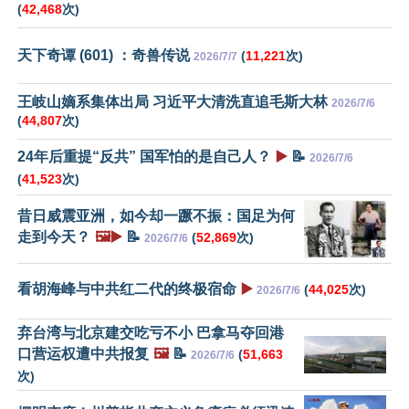
(
42,468
次)
天下奇谭 (601) ：奇兽传说
(
11,221
次)
2026/7/7
王岐山嫡系集体出局 习近平大清洗直追毛斯大林
2026/7/6
(
44,807
次)
24年后重提“反共” 国军怕的是自己人？
▶️
📝
2026/7/6
(
41,523
次)
昔日威震亚洲，如今却一蹶不振：国足为何
走到今天？
🖼️▶️
📝
(
52,869
次)
2026/7/6
看胡海峰与中共红二代的终极宿命
▶️
(
44,025
次)
2026/7/6
弃台湾与北京建交吃亏不小 巴拿马夺回港
口营运权遭中共报复
🖼️
📝
(
51,663
2026/7/6
次)