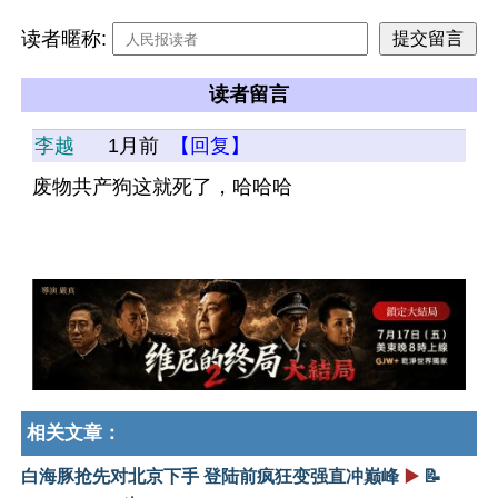
读者暱称:
读者留言
李越
1月前
【回复】
废物共产狗这就死了，哈哈哈
相关文章：
白海豚抢先对北京下手 登陆前疯狂变强直冲巅峰
▶️
📝