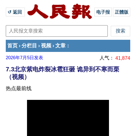
↺ 返回 
电子报
正體版
首页
分栏目
视频
文章
›
›
›
：
2026年7月5日
发表
人气：
41,874
7.3北京紫电炸裂冰雹狂砸 诡异到不寒而栗
（视频）
热点最前线