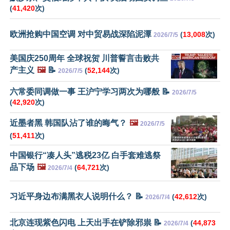
(
41,420
次)
欧洲抢购中国空调 对中贸易战深陷泥潭
(
13,008
次)
2026/7/5
美国庆250周年 全球祝贺 川普誓言击败共
产主义
🖼️
📝
(
52,144
次)
2026/7/5
六常委同调做一事 王沪宁学习两次为哪般 📝
2026/7/5
(
42,920
次)
近墨者黑 韩国队沾了谁的晦气？
🖼️
2026/7/5
(
51,411
次)
中国银行“凑人头”逃税23亿 白手套难逃祭
品下场
🖼️
(
64,721
次)
2026/7/4
习近平身边布满黑衣人说明什么？ 📝
(
42,612
次)
2026/7/4
北京连现紫色闪电 上天出手在铲除邪祟 📝
(
44,873
2026/7/4