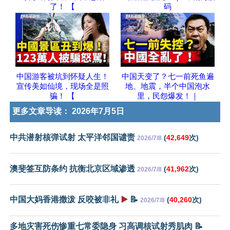
了！ 【
码
中国游客被坑到怀疑人生！
中国天变了？七一前死鱼遍
宣传美如仙境，现场全是照
地、地震，半个中国泡水
骗！ 【
里，民怨爆发！｜
更多文章导读：
2026年7月5日
中共潜射核弹试射 太平洋邻国谴责
(
42,649
次)
2026/7/8
澳斐签互防条约 抗衡北京区域渗透
(
41,962
次)
2026/7/8
中国大妈香港撒泼 反咬被非礼
▶️
📝
(
40,260
次)
2026/7/8
多地灾害死伤惨重七常委隐身 习高调核试射秀肌肉 📝