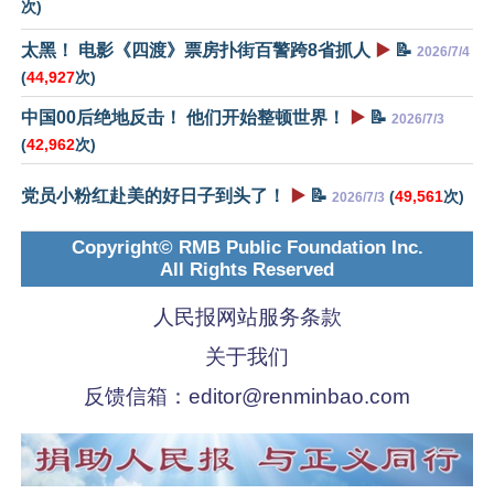
次)
太黑！ 电影《四渡》票房扑街百警跨8省抓人
▶️
📝
2026/7/4
(
44,927
次)
中国00后绝地反击！ 他们开始整顿世界！
▶️
📝
2026/7/3
(
42,962
次)
党员小粉红赴美的好日子到头了！
▶️
📝
(
49,561
次)
2026/7/3
Copyright© RMB Public Foundation Inc.
All Rights Reserved
人民报网站服务条款
关于我们
反馈信箱：
editor@renminbao.com