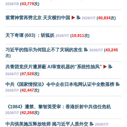
(
43,779
次)
2026/7/8
紫霄神雷再劈北京 天灾横扫中国
▶️
📝
(
40,834
次)
2026/7/7
天下奇谭 (603) ：斩狐妖
(
10,911
次)
2026/7/7
习近平的指示为何阻止不了灾祸的发生 📝
(
43,245
2026/7/7
次)
共青团党庆片遭屏蔽 AI审查机器的“系统性抽风”
▶️
📝
(
47,528
次)
2026/7/7
中共《国家情报法》令中企在日本电网认证中全数落榜 📝
(
42,447
次)
2026/7/7
《1984》遭禁、黎智英受审：香港折射中共信任危机
(
42,268
次)
2026/7/7
中共惧美施压释放牧师 揭习近平人质外交 📝
2026/7/7