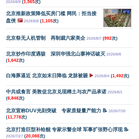
(
1,565
次)
2026/8/9
北京推新政策降低买房门槛 网民：拒当接
盘侠
🖼️
(
1,105
次)
2026/8/8
北京祭无人机管制 再制裁六家美企
(
992
次)
2026/8/7
北京炒作印度遇骇 深圳华强北山寨神话破灭
2026/8/6
(
1,642
次)
白海豚逼近 北京如末日降临 龙脉被砸
▶️
(
1,492
次)
2026/8/4
中共或食言 美敦促北京兑现稀土与农产品承诺
2026/8/1
(
6,848
次)
北京宣称DUV光刻突破 专家质疑量产能力 📝
2026/7/30
(
11,778
次)
北京打造巨型补给舰 专家示警全球 军事扩张野心浮现 📝
(
20,088
次)
2026/7/27