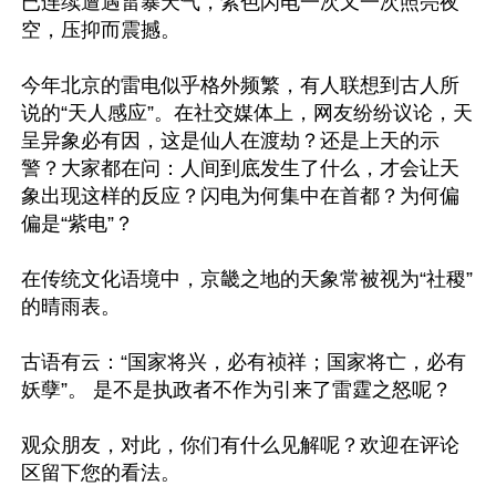
已连续遭遇雷暴天气，紫色闪电一次又一次照亮夜
空，压抑而震撼。 

今年北京的雷电似乎格外频繁，有人联想到古人所
说的“天人感应”。在社交媒体上，网友纷纷议论，天
呈异象必有因，这是仙人在渡劫？还是上天的示
警？大家都在问：人间到底发生了什么，才会让天
象出现这样的反应？闪电为何集中在首都？为何偏
偏是“紫电”？

在传统文化语境中，京畿之地的天象常被视为“社稷”
的晴雨表。 

古语有云：“国家将兴，必有祯祥；国家将亡，必有
妖孽”。 是不是执政者不作为引来了雷霆之怒呢？

观众朋友，对此，你们有什么见解呢？欢迎在评论
区留下您的看法。
