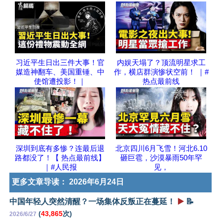
习近平生日出三件大事！官
内娱天塌了？顶流明星求工
媒造神翻车、美国重锤、中
作，横店群演惨状空前！ ｜#
使馆遭投影！｜
热点最前线
深圳到底有多惨？连最后退
北京四川6月飞雪！河北6.10
路都没了！【 热点最前线】
砸巨雹，沙漠暴雨50年罕
｜#人民报
见，
更多文章导读：
2026年6月24日
中国年轻人突然清醒？一场集体反叛正在蔓延！
▶️
📝
(
43,865
次)
2026/6/27