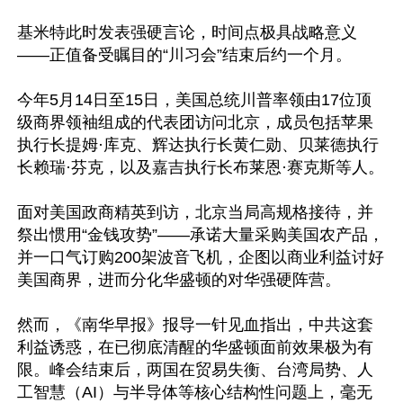
基米特此时发表强硬言论，时间点极具战略意义
——正值备受瞩目的“川习会”结束后约一个月。

今年5月14日至15日，美国总统川普率领由17位顶
级商界领袖组成的代表团访问北京，成员包括苹果
执行长提姆·库克、辉达执行长黄仁勋、贝莱德执行
长赖瑞·芬克，以及嘉吉执行长布莱恩·赛克斯等人。

面对美国政商精英到访，北京当局高规格接待，并
祭出惯用“金钱攻势”——承诺大量采购美国农产品，
并一口气订购200架波音飞机，企图以商业利益讨好
美国商界，进而分化华盛顿的对华强硬阵营。

然而，《南华早报》报导一针见血指出，中共这套
利益诱惑，在已彻底清醒的华盛顿面前效果极为有
限。峰会结束后，两国在贸易失衡、台湾局势、人
工智慧（AI）与半导体等核心结构性问题上，毫无