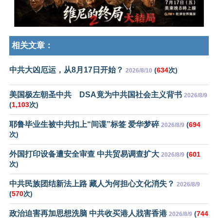
相关文章：
中共大凶厄运，从8月17日开始？
(
634
次)
2026/8/10
美国极左朝圣中共 DSA竟为中共国社会主义背书
2026/8/9
(
1,103
次)
耶鲁毕业生被中共扣上“间谍”标签 爱华梦碎
(
694
2026/8/9
次)
外国打印设备遭安全审查 中共贸易调查扩大
(
601
2026/8/9
次)
中共民族团结新法上路 藏人为何担心文化消失？
2026/8/9
(
570
次)
政治迫害再加思想洗脑 中共收买港人戕害香港
(
744
2026/8/9