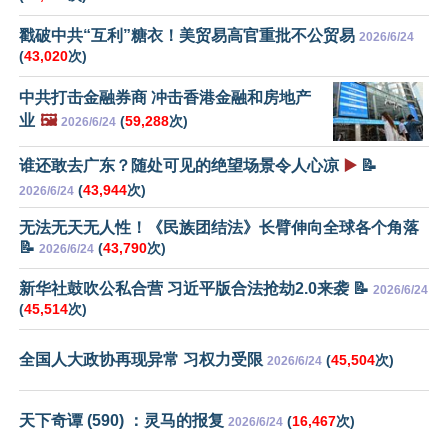
戳破中共“互利”糖衣！美贸易高官重批不公贸易
2026/6/24
(
43,020
次)
中共打击金融券商 冲击香港金融和房地产
业
🖼️
(
59,288
次)
2026/6/24
谁还敢去广东？随处可见的绝望场景令人心凉
▶️
📝
(
43,944
次)
2026/6/24
无法无天无人性！《民族团结法》长臂伸向全球各个角落
📝
(
43,790
次)
2026/6/24
新华社鼓吹公私合营 习近平版合法抢劫2.0来袭 📝
2026/6/24
(
45,514
次)
全国人大政协再现异常 习权力受限
(
45,504
次)
2026/6/24
天下奇谭 (590) ：灵马的报复
(
16,467
次)
2026/6/24