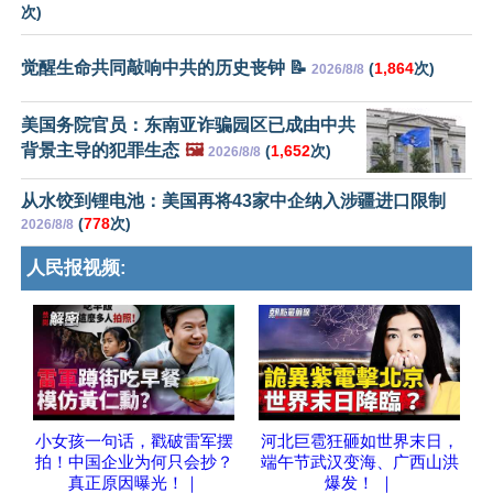
次)
觉醒生命共同敲响中共的历史丧钟 📝
(
1,864
次)
2026/8/8
美国务院官员：东南亚诈骗园区已成由中共
背景主导的犯罪生态
🖼️
(
1,652
次)
2026/8/8
从水饺到锂电池：美国再将43家中企纳入涉疆进口限制
(
778
次)
2026/8/8
人民报视频:
小女孩一句话，戳破雷军摆
河北巨雹狂砸如世界末日，
拍！中国企业为何只会抄？
端午节武汉变海、广西山洪
真正原因曝光！｜
爆发！ ｜