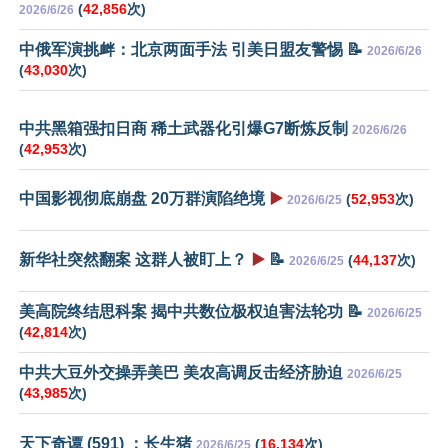
(
42,856
次)
2026/6/26
中俄军演挑衅：北京两面手法 引美日盟友警惕 📝
2026/6/26
(
43,030
次)
中共黑箱强扣日商 稀土武器化引爆G7断炼反制
2026/6/26
(
42,953
次)
中国影视彻底崩盘 20万群演陷绝境
▶️
(
52,953
次)
2026/6/25
新华社突然翻案 这群人被盯上？
▶️
📝
(
44,137
次)
2026/6/25
美高院终结思科案 揭中共数位极权迫害法轮功 📝
2026/6/25
(
42,814
次)
中共大豆外交操弄美巴 美农高调反击经济胁迫
2026/6/25
(
43,985
次)
天下奇谭 (591) ：长生猪
(
16,134
次)
2026/6/25