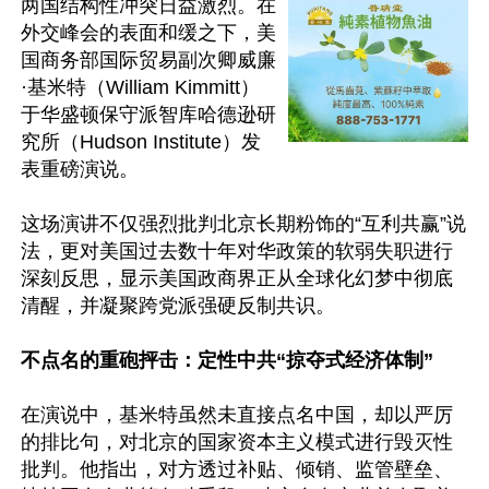
两国结构性冲突日益激烈。在
外交峰会的表面和缓之下，美
国商务部国际贸易副次卿威廉
·基米特（William Kimmitt）
于华盛顿保守派智库哈德逊研
究所（Hudson Institute）发
表重磅演说。

这场演讲不仅强烈批判北京长期粉饰的“互利共赢”说
法，更对美国过去数十年对华政策的软弱失职进行
深刻反思，显示美国政商界正从全球化幻梦中彻底
清醒，并凝聚跨党派强硬反制共识。

不点名的重砲抨击：定性中共“掠夺式经济体制”
在演说中，基米特虽然未直接点名中国，却以严厉
的排比句，对北京的国家资本主义模式进行毁灭性
批判。他指出，对方透过补贴、倾销、监管壁垒、