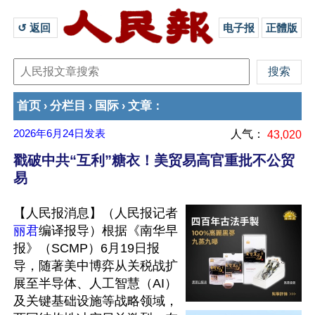
↺ 返回 
电子报
正體版
首页
分栏目
国际
文章
›
›
›
：
2026年6月24日
发表
人气：
43,020
戳破中共“互利”糖衣！美贸易高官重批不公贸
易
【人民报消息】（人民报记者
丽君
编译报导）根据《南华早
报》（SCMP）6月19日报
导，随著美中博弈从关税战扩
展至半导体、人工智慧（AI）
及关键基础设施等战略领域，