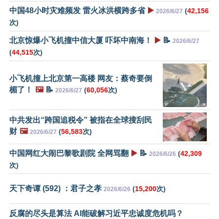
中国48小时灾难频发 雷火冰洪横跨多省
▶️
(
42,156
2026/6/27
次)
北京惊爆小飞机撞中信大厦 吓坏中南海！
▶️
📝
2026/6/27
(
44,515
次)
小飞机撞上北京第一高楼 网友：蔡奇要倒
楣了！
🖼️
📝
(
60,056
次)
2026/6/27
中共发出“跨国追税令” 被指在全球搜刮民
财
🖼️
(
56,583
次)
2026/6/27
中国网红大闹巴黎歌剧院 全网骂翻
▶️
📝
(
42,309
2026/6/26
次)
天下奇谭 (592) ：君子之孝
(
15,200
次)
2026/6/26
反腐的尽头是算法 AI能破解习近平忠诚度危机吗？