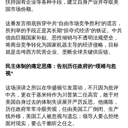
扶持国有企业等各种手段，建立自身产业并夺取美
国市场份额。

这番发言彻底拆穿中共“自由市场竞争胜利”的谎言，
所列举的手段正是其长期“掠夺式经济”的铁证。中共
借由巨额国家补贴、恶性倾销与不透明法规壁垒，
将商业竞争转化为国家机器主导的经济侵略，目标
就是击垮西方民营企业、垄断全球关键供应链。

民主体制的痛定思痛：告别历任政府的“绥靖与忽
视”
这场演讲之所以在华盛顿引发震动，不只因为批评
中共，更在于基米特作为川普第二任高官，敢于对
美国自身过去的体制失误展开严厉反思。他痛陈，
历任政府常常冷眼旁观，任由美国工厂倒闭、生产
线外移，美国工人被忽视与遗忘；领导人要么拒绝
面对现实，要么干脆听之任之。
