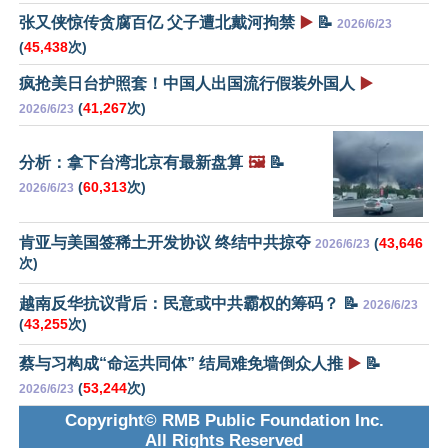
张又侠惊传贪腐百亿 父子遭北戴河拘禁
▶️
📝
2026/6/23
(
45,438
次)
疯抢美日台护照套！中国人出国流行假装外国人
▶️
(
41,267
次)
2026/6/23
分析：拿下台湾北京有最新盘算
🖼️
📝
(
60,313
次)
2026/6/23
肯亚与美国签稀土开发协议 终结中共掠夺
(
43,646
2026/6/23
次)
越南反华抗议背后：民意或中共霸权的筹码？ 📝
2026/6/23
(
43,255
次)
蔡与习构成“命运共同体” 结局难免墙倒众人推
▶️
📝
(
53,244
次)
2026/6/23
Copyright© RMB Public Foundation Inc.
All Rights Reserved