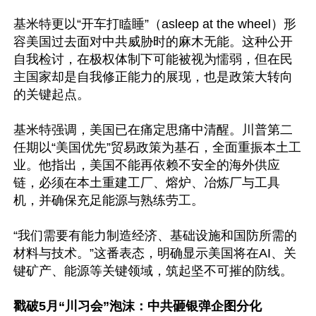
基米特更以“开车打瞌睡”（asleep at the wheel）形
容美国过去面对中共威胁时的麻木无能。这种公开
自我检讨，在极权体制下可能被视为懦弱，但在民
主国家却是自我修正能力的展现，也是政策大转向
的关键起点。

基米特强调，美国已在痛定思痛中清醒。川普第二
任期以“美国优先”贸易政策为基石，全面重振本土工
业。他指出，美国不能再依赖不安全的海外供应
链，必须在本土重建工厂、熔炉、冶炼厂与工具
机，并确保充足能源与熟练劳工。

“我们需要有能力制造经济、基础设施和国防所需的
材料与技术。”这番表态，明确显示美国将在AI、关
键矿产、能源等关键领域，筑起坚不可摧的防线。

戳破5月“川习会”泡沫：中共砸银弹企图分化