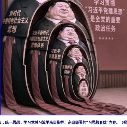
会，统一思想，学习党魁习近平亲自指挥、亲自部署的“习思想套娃”内容。（