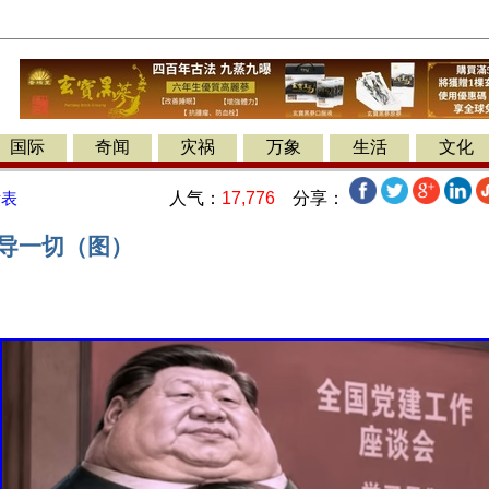
国际
奇闻
灾祸
万象
生活
文化
人气：
17,776
分享：
发表
领导一切（图）