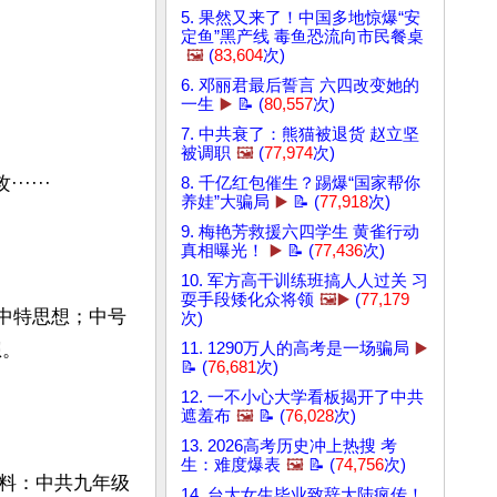
5. 果然又来了！中国多地惊爆“安
定鱼”黑产线 毒鱼恐流向市民餐桌
🖼️
(
83,604
次)
6. 邓丽君最后誓言 六四改变她的
一生
▶️
📝 (
80,557
次)
7. 中共衰了：熊猫被退货 赵立坚
被调职
🖼️
(
77,974
次)
···

8. 千亿红包催生？踢爆“国家帮你
养娃”大骗局
▶️
📝 (
77,918
次)
9. 梅艳芳救援六四学生 黄雀行动
真相曝光！
▶️
📝 (
77,436
次)
10. 军方高干训练班搞人人过关 习
耍手段矮化众将领
🖼️▶️
(
77,179
中特思想；中号
次)
。

11. 1290万人的高考是一场骗局
▶️
📝 (
76,681
次)
12. 一不小心大学看板揭开了中共
遮羞布
🖼️
📝 (
76,028
次)
13. 2026高考历史冲上热搜 考
生：难度爆表
🖼️
📝 (
74,756
次)
料：中共九年级
14. 台大女生毕业致辞大陆疯传！