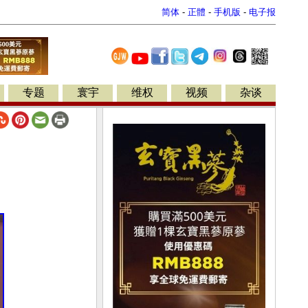
简体
-
正體
-
手机版
-
电子报
专题
寰宇
维权
视频
杂谈