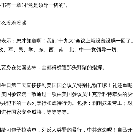
书有一章叫“党是领导一切的”。

么没羞没臊。

志表示：您才知道啊！我们“十九大”会议上就没羞没臊一回了
政、军、民、学、东、西、南、北、中──党领导一切。

要身在党国丛林，全都得横遭那头野猪的指挥。

生日第二天直接接到美国国会议员特别礼物了嘛！礼还重呢！
，美国参议院一致通过一项由美国参议员里克斯科特牵头的决
中共犯下的一系列暴行和虐待行为。包括：剥削奴隶劳工；对
进行国家安全威胁，等等等等。

国给习包子拉清单，列反人类罪的暴行，中共这边呢！自己开