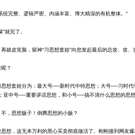
系统完整、逻辑严密、内涵丰富、博大精深的有机整体。”

”就完了。

再嬉皮笑脸，留神“习思想套娃”向您发起最后的总攻、攻、攻···
呢？

习思想套娃分为：最大号──新时代中特思想；大号──习时代
；亚中号──重要讲话思想，和小号──搞不清什么思想的思想
不，思想贩子！倒腾思想的小贩？

卖思想，这无本万利的黑心买卖彻底做活了。刚刚接到网友爆