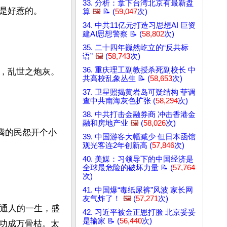
33. 分析：拿下台湾北京有最新盘
是好惹的。

算
🖼️
📝 (
59,047
次)
34. 中共11亿元打造习思想AI 巨资
建AI思想警察 📝 (
58,802
次)
35. 二十四年巍然屹立的“反共标
语”
🖼️
(
58,743
次)
36. 重庆理工副教授杀死副校长 中
，乱世之炮灰。

共高校乱象丛生 📝 (
58,653
次)
37. 卫星照揭黄岩岛可疑结构 菲调
查中共南海灰色扩张 (
58,294
次)
38. 中共打击金融券商 冲击香港金
融和房地产业
🖼️
(
58,026
次)
腾的民怨开个小
39. 中国游客大幅减少 但日本函馆
观光客连2年创新高 (
57,846
次)
40. 美媒：习领导下的中国经济是
全球最危险的破坏力量 📝 (
57,764
次)
41. 中国爆“毒纸尿裤”风波 家长网
友气炸了！
🖼️
(
57,271
次)
普通人的一生，盛
42. 习近平被金正恩打脸 北京妥妥
是输家 📝 (
56,440
次)
功成万骨枯。太