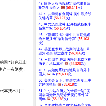
43. 欧洲人权法院裁定塞尔维亚法
轮功学员胜诉
🖼️
(
56,141
次)
44. 中共禁稀有金属镓 美中晶片战
关键内幕 (
56,127
次)
45. 中共急固北韩 默许核武换取半
岛主导权 (
56,104
次)
46. 《新闻联播》爆中共末期焦虑
给市场播出“撤退信号弹” (
56,103
次)
47. 英国魔术师二战期间让港口和
运河消失 躲过轰炸 (
56,014
次)
48. 六四周年 赖清德呼吁北京正视
的国”“红色江山
历史并承认真相
🖼️
(
55,920
次)
、中产一夜返贫；
49. 中共如何系统性地坑害海外中
国人
🖼️
📝 (
55,633
次)
50. 美国会听证：推进立法 制止中
共跨国镇压
🖼️
(
55,618
次)
，根本找不到工
51. “中共站在历史的错误一边” 美
国会两党议员纪念天安门事件37
周年
🖼️
(
55,478
次)
52. 全国政协委员称“坚持外交大权