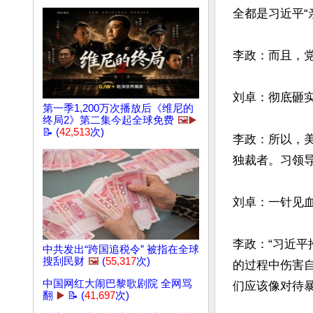
全都是习近平“
李政：而且，
刘卓：彻底砸实
第一季1,200万次播放后《维尼的
终局2》第二集今起全球免费
🖼️▶️
📝 (
42,513
次)
李政：所以，
独裁者。习领导
刘卓：一针见血
李政：“习近
中共发出“跨国追税令” 被指在全球
搜刮民财
🖼️
(
55,317
次)
的过程中伤害
中国网红大闹巴黎歌剧院 全网骂
们应该像对待暴
翻
▶️
📝 (
41,697
次)