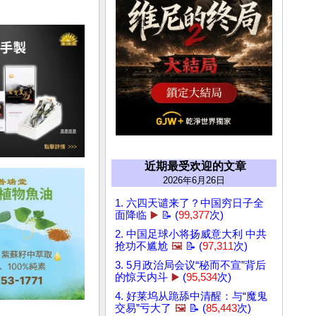
近期最受欢迎的文章
2026年6月26日
1. 六四天谴来了？中国穷日子全
面降临
▶️
📝 (
99,377
次)
2. 中国足球小将扬威意大利 中共
抢功不尴尬
🖼️
📝 (
97,311
次)
3. 5月政治局会议“秘而不宣”背后
的惊天内斗
▶️
(
95,534
次)
4. 好莱坞从跪舔中清醒：与“魔鬼
交易”亏大了
🖼️
📝 (
85,443
次)