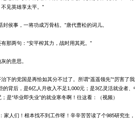
不见英雄享太平。”

话封侯事，一将功成万骨枯。”唐代曹松的词儿。

有那两句：“安平榨其力，战时用其死。”

灰的意思。

治下的党国是再恰如其分不过了。所谓“遥遥领先”“厉害了我
些的背后，是6亿人月收入不足1,000元；是3亿灵活就业者
咒；是“毕业即失业”的就业寒冬啊！往这看：（视频）

：家人们！根本找不到工作呀！辛辛苦苦读了个985研究生