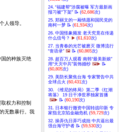
24. “福建帮”涉腐被曝 军方最新画
报习被“下架” 📝 (
62,686
次)
25. 郑丽文的一厢情愿和国民党的
个人领导。

南柯一梦 📝 (
61,934
次)
26. 中国怪象频发 老天究竟在传递
什么信号？
▶️
(
61,610
次)
27. 当青春的光芒被磨灭 微博流行
“丧语录”
🖼️
📝 (
60,865
次)
中国的种族灭绝
28. 超百万人观看 南韩“最美新娘”
用“天灭中共”装饰婚纱
🖼️▶️
📝
(
60,805
次)
29. 美防长聚焦台海 专家警告中共
全球点火 (
60,431
次)
30. 《维尼的终局》第二季《红潮
将落》 19 日干净世界独家首播
🖼️▶️
📝 (
60,190
次)
攫取权力和控制
31. 日本银行撤资中国转战印新 专
的无数暴行。我
家指北京陷金融危机 (
59,729
次)
32. 操弄仇日弄巧成拙 中共逼出最
强台海守护者 📝 (
59,530
次)