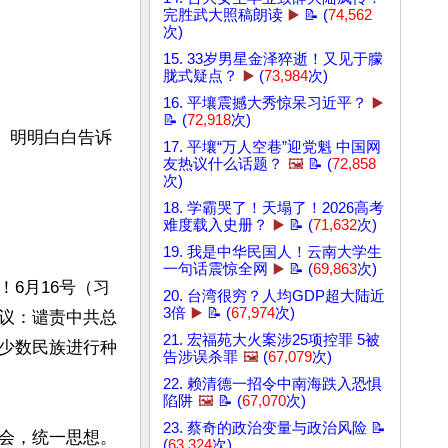
完胜武大照稿朗读
▶️
📝 (
74,562
次)
15. 33岁男星金泽猝逝！又见于朦
胧式疑点？
▶️
(
73,984
次)
16. 平壤震撼大秀惊呆习近平？
▶️
📝 (
72,918
次)
。明明白白告诉
17. 平壤“万人空巷”迎党魁 中国网
友热议什么话题？
🖼️
📝 (
72,858
次)
18. 学霸哭了！天塌了！2026高考
难度载入史册？
▶️
📝 (
71,632
次)
19. 我是中华民国人！云南大学生
一句话震惊全网
▶️
📝 (
69,863
次)
6月16号（习
20. 台湾很穷？人均GDP超大陆近
3倍
▶️
📝 (
67,974
次)
议：谴责中共总
21. 宏福苑大火案涉25项控罪 5被
少数民族进行种
告涉误杀罪
🖼️
(
67,079
次)
22. 赖清德一招令中南海跌入恐惧
陷阱
🖼️
📝 (
67,070
次)
23. 蔡奇的政治变量与政治风险 📝
会，统一思想。
(
63,324
次)