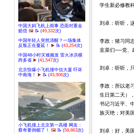
学生新必修教科
刘卓：听听，这
中国大妈飞机上闹事 恐面对重金
赔偿
🖼️
📝 (
49,332
次)
中国年轻人突然清醒？一场集体
李政：猪习同
反叛正在蔓延！
▶️
📝 (
43,254
次)
韭菜们──党、
中国48小时灾难频发 雷火冰洪横
跨多省
▶️
(
41,547
次)
刘卓：听听，只
北京惊爆小飞机撞中信大厦 吓坏
中南海！
▶️
📝 (
43,906
次)
李政：所以老习
生日第二天）
书记习近平、
族灭绝；对美国
小飞机撞上北京第一高楼 网友：
蔡奇要倒楣了！
🖼️
📝 (
58,863
次)
刘卓：好，美