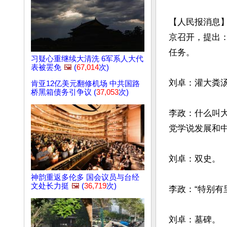
【人民报消息】
京召开，提出
任务。

习疑心重继续大清洗 6军系人大代
表被罢免
🖼️
(
67,014
次)
刘卓：灌大粪汤
肯亚12亿美元翻修机场 中共国路
桥黑箱债务引争议 (
37,053
次)
李政：什么叫
党学说发展和中共党
刘卓：双史。

神韵重返多伦多 国会议员与台经
文处长力挺
🖼️
(
36,719
次)
李政：“特别有
刘卓：墓碑。
