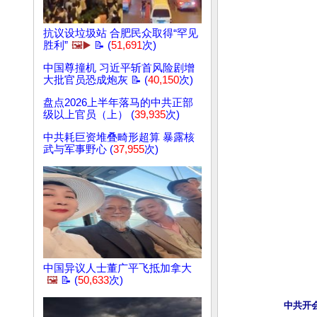
抗议设垃圾站 合肥民众取得“罕见
胜利”
🖼️▶️
📝 (
51,691
次)
中国尊撞机 习近平斩首风险剧增
大批官员恐成炮灰 📝 (
40,150
次)
盘点2026上半年落马的中共正部
级以上官员（上） (
39,935
次)
中共耗巨资堆叠畸形超算 暴露核
武与军事野心 (
37,955
次)
中国异议人士董广平飞抵加拿大
🖼️
📝 (
50,633
次)
中共开