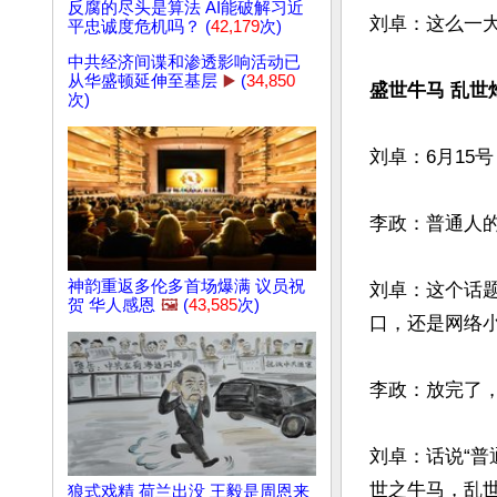
反腐的尽头是算法 AI能破解习近
刘卓：这么一
平忠诚度危机吗？ (
42,179
次)
中共经济间谍和渗透影响活动已
从华盛顿延伸至基层
▶️
(
34,850
盛世牛马 乱世
次)
刘卓：6月15
李政：普通人的
神韵重返多伦多首场爆满 议员祝
刘卓：这个话
贺 华人感恩
🖼️
(
43,585
次)
口，还是网络
李政：放完了，
刘卓：话说“普
世之牛马，乱
狼式戏精 荷兰出没 王毅是周恩来