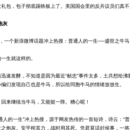
大礼包，包子彻底踢铁板上了。美国国会里的反共议员们真不
炮灰
号，一个新浪微博话题冲上热搜：普通人的一生──盛世之牛马
一生就这样的。

题迅速发酵，不知道是因为最近“献忠”事件太多，土共想给沸
小编们发现自己也是牛马，所以给同胞牛马的情绪放放生。

回来继续当牛马，又能挺一阵。糟心呢！

通人的一生”冲上热搜，源于网友热传的一首短诗，诗云：“
世之炮灰。安平榨其力，战时用其死。凭君莫话封侯事，一将