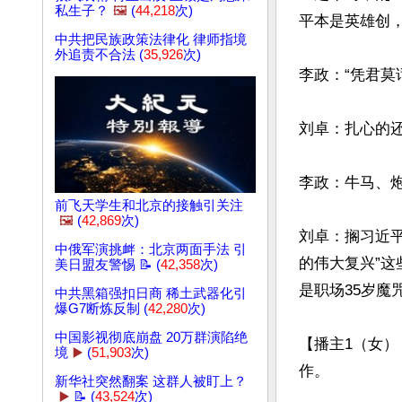
私生子？
🖼️
(
44,218
次)
平本是英雄创，
中共把民族政策法律化 律师指境
外追责不合法 (
35,926
次)
李政：“凭君莫
刘卓：扎心的还
李政：牛马、炮
前飞天学生和北京的接触引关注
🖼️
(
42,869
次)
刘卓：搁习近平
中俄军演挑衅：北京两面手法 引
的伟大复兴”这
美日盟友警惕 📝 (
42,358
次)
是职场35岁魔
中共黑箱强扣日商 稀土武器化引
爆G7断炼反制 (
42,280
次)
中国影视彻底崩盘 20万群演陷绝
【播主1（女）
境
▶️
(
51,903
次)
作。

新华社突然翻案 这群人被盯上？
▶️
📝 (
43,524
次)