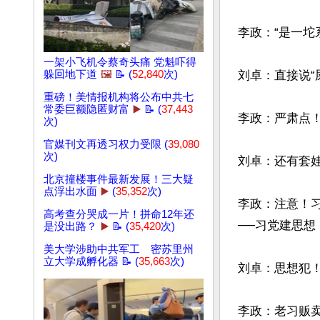
李政：“是一坨
一架小飞机令蔡奇头痛 党魁吓得
躲回地下道
🖼️
📝 (
52,840
次)
刘卓：直接说“屎
重磅！美情报机构将公布中共七
常委巨额隐匿财富
▶️
📝 (
37,443
李政：严肃点！
次)
官媒刊文再透习权力受限 (
39,080
次)
刘卓：还有套娃
北京撞楼事件最新发展！三大疑
点浮出水面
▶️
(
35,352
次)
李政：注意！
高考查分哭成一片！拼命12年还
──习党建思想
是没出路？
▶️
📝 (
35,420
次)
美大学涉助中共军工 密苏里州
立大学成孵化器 📝 (
35,663
次)
刘卓：思想犯！
李政：老习贩