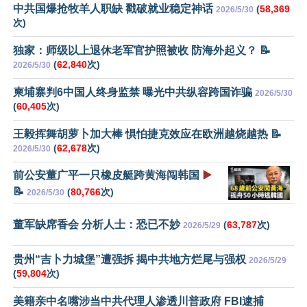
中共国爆抢牧羊人职缺 戳破就业稳定神话
(
58,369
2026/5/30
次)
独家：师级以上退休老军官护照被收 防海外起义？ 📝
(
62,840
次)
2026/5/30
柬埔寨判6中国人终身监禁 曝光中共纵容跨国诈骗
2026/5/30
(
60,405
次)
王毅挥舞胡萝卜加大棒 惧怕捷克效应在欧洲越烧越热 📝
(
62,678
次)
2026/5/30
前公安董广平一只橡皮艇跨黄海闯韩国
▶️
📝
(
80,766
次)
2026/5/30
董军缺席香会 分析人士：恐已不妙
(
63,787
次)
2026/5/29
贵州“吉卜力城堡”遭强拆 揭中共地方烂尾与强权
2026/5/29
(
59,804
次)
美籍亲中名嘴涉当中共代理人渗透川普政府 FBI逮捕