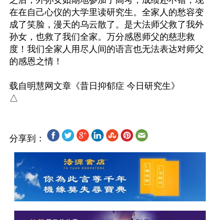
之后，外孙女如期地参加了高考，成绩还不错，现
在在自己心仪的大学里读研究生。全家人的愁容变
成了笑脸，漫天的乌云散了。是大法师父救了我外
孙女，也救了我们全家。万分感恩师父的慈悲救
度！我们全家人用尽人间的语言也无法表达对师父
的感恩之情！

载自明慧网文章《昔日抑郁症 今日研究生》

分享到：