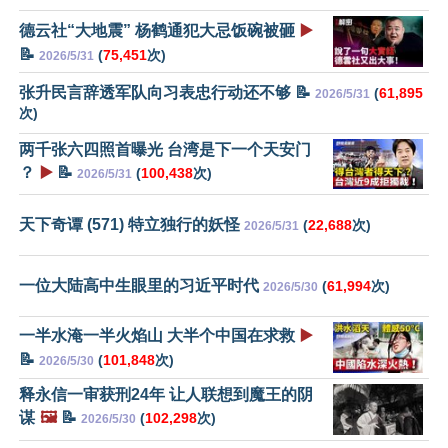
德云社“大地震” 杨鹤通犯大忌饭碗被砸
▶️
📝
(
75,451
次)
2026/5/31
张升民言辞透军队向习表忠行动还不够 📝
(
61,895
2026/5/31
次)
两千张六四照首曝光 台湾是下一个天安门
？
▶️
📝
(
100,438
次)
2026/5/31
天下奇谭 (571) 特立独行的妖怪
(
22,688
次)
2026/5/31
一位大陆高中生眼里的习近平时代
(
61,994
次)
2026/5/30
一半水淹一半火焰山 大半个中国在求救
▶️
📝
(
101,848
次)
2026/5/30
释永信一审获刑24年 让人联想到魔王的阴
谋
🖼️
📝
(
102,298
次)
2026/5/30