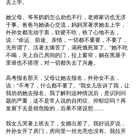
去上学。

她父母、爷爷奶奶怎么劝也不行，老师家访也无济
于事。爸爸与她谈心交流，妈妈哭著求她去上学，
外孙女都无动于衷，软硬不吃，铁了心地不去，
说：“命运、前途、亲情，一切都不重要，不要了，
无所谓了。活著太痛苦了，渴死饿死算了。”她不吃
不喝，关上自己房间的门，拉上窗帘，躺在黑屋子
里谁也不搭理，对一切都失去了兴趣。

高考报名那天，父母让她去报名，外孙女不去，
说：“不考了，什么都不要了。”我女儿告诉了我，让
我劝劝她去报名。我了解到这种情况后，意识到问
题的严重，这不是常人说的自闭症、抑郁症吗？再
发展下去是很危险的，后果不堪设想……

我女儿哭著上班去了，女婿出差了。我好说歹说，
外孙女开了房门，房间里一丝光亮也没有。我拉开