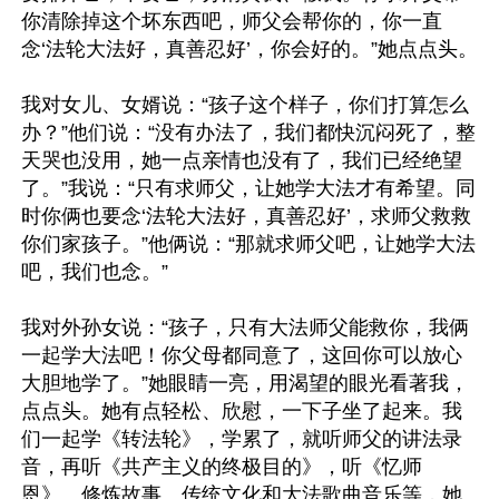
你清除掉这个坏东西吧，师父会帮你的，你一直
念‘法轮大法好，真善忍好’，你会好的。”她点点头。

我对女儿、女婿说：“孩子这个样子，你们打算怎么
办？”他们说：“没有办法了，我们都快沉闷死了，整
天哭也没用，她一点亲情也没有了，我们已经绝望
了。”我说：“只有求师父，让她学大法才有希望。同
时你俩也要念‘法轮大法好，真善忍好’，求师父救救
你们家孩子。”他俩说：“那就求师父吧，让她学大法
吧，我们也念。”

我对外孙女说：“孩子，只有大法师父能救你，我俩
一起学大法吧！你父母都同意了，这回你可以放心
大胆地学了。”她眼睛一亮，用渴望的眼光看著我，
点点头。她有点轻松、欣慰，一下子坐了起来。我
们一起学《转法轮》，学累了，就听师父的讲法录
音，再听《共产主义的终极目的》，听《忆师
恩》、修炼故事、传统文化和大法歌曲音乐等，她