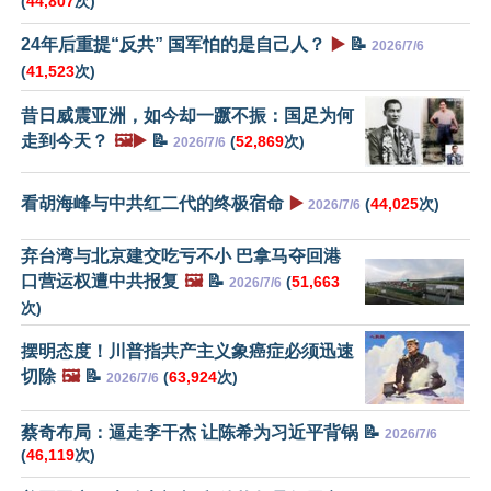
(
44,807
次)
24年后重提“反共” 国军怕的是自己人？
▶️
📝
2026/7/6
(
41,523
次)
昔日威震亚洲，如今却一蹶不振：国足为何
走到今天？
🖼️▶️
📝
(
52,869
次)
2026/7/6
看胡海峰与中共红二代的终极宿命
▶️
(
44,025
次)
2026/7/6
弃台湾与北京建交吃亏不小 巴拿马夺回港
口营运权遭中共报复
🖼️
📝
(
51,663
2026/7/6
次)
摆明态度！川普指共产主义象癌症必须迅速
切除
🖼️
📝
(
63,924
次)
2026/7/6
蔡奇布局：逼走李干杰 让陈希为习近平背锅 📝
2026/7/6
(
46,119
次)