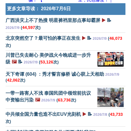
更多文章导读：
2026年7月6日
广西洪灾上不了热搜 明星裤裆里那点事却霸屏
▶️
📝
(
44,597
次)
2026/7/9
北京突然空了？最可怕的事正在发生
▶️
📝
(
46,073
2026/7/9
次)
川普已失去耐心 美伊战火今晚或进一步升
级
🖼️
📝
(
53,126
次)
2026/7/9
天下奇谭 (604) ：秀才誓言修桥 诚心获上天相助
2026/7/9
(
42,062
次)
一带一路害人不浅 泰国民团中领馆前抗议
中资输出污染
🖼️
(
63,736
次)
2026/7/9
中共倾全国力量也造不出EUV光刻机
▶️
📝
(
43,733
2026/7/8
次)