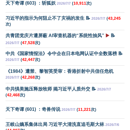
天下奇谭 (603) ：斩狐妖
(
10,911
次)
2026/7/7
习近平的指示为何阻止不了灾祸的发生 📝
(
43,245
2026/7/7
次)
共青团党庆片遭屏蔽 AI审查机器的“系统性抽风”
▶️
📝
(
47,528
次)
2026/7/7
中共《国家情报法》令中企在日本电网认证中全数落榜 📝
(
42,447
次)
2026/7/7
《1984》遭禁、黎智英受审：香港折射中共信任危机
(
42,268
次)
2026/7/7
中共惧美施压释放牧师 揭习近平人质外交 📝
2026/7/7
(
42,468
次)
天下奇谭 (601) ：奇兽传说
(
11,221
次)
2026/7/7
王岐山嫡系集体出局 习近平大清洗直追毛斯大林
2026/7/6