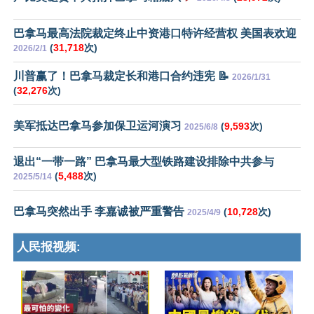
巴拿马最高法院裁定终止中资港口特许经营权 美国表欢迎
(
31,718
次)
2026/2/1
川普赢了！巴拿马裁定长和港口合约违宪 📝
2026/1/31
(
32,276
次)
美军抵达巴拿马参加保卫运河演习
(
9,593
次)
2025/6/8
退出“一带一路” 巴拿马最大型铁路建设排除中共参与
(
5,488
次)
2025/5/14
巴拿马突然出手 李嘉诚被严重警告
(
10,728
次)
2025/4/9
人民报视频: