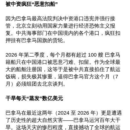
被中资疯狂“恶意扣船”
因为巴拿马最高法院判决中资港口违宪并强行接
管，北京立刻动用国家力量进行经济恐怖主义报
复。中共海事部门在中国境内的各个港口，疯狂扣
押挂有巴拿马国旗的货轮。

2026 年第二季度，每个月都有超过 100 艘 巴拿马
籍船只在中国港口被恶意刁难、扣留。作为全球最
大的船舶注册国，这等于是被中共直接掐住了航运
饭碗，损失极其惨重，逼得巴拿马官方这个月（7
月）必须组团去北京谈判。

干旱每天“蒸发”数亿美元
巴拿马在最近这两年（2024 至 2026 年）更是遭遇
了历史性的超大自然灾害——巴拿马运河百年大干
旱。这场天灾的惨烈程度，直接撼动了全球的航运