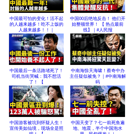
中国最可怕的变化！活不起
中国00后绝地反击！ 他们开
的人越来越多！吃不上饭的
始整顿世界！ 【 热点最前
人越来越多！！｜
线】｜#人民报
中国最后一条活路堵死了！
中南海惊天海啸！蔡奇中办
司机当街哭喊：我不想活
主任疑似被免？｜#中南海解
了！ 【
码
中国游客被坑到怀疑人生！
中国天变了？七一前死鱼遍
宣传美如仙境，现场全是照
地、地震，半个中国泡水
骗！ 【
里，民怨爆发！｜