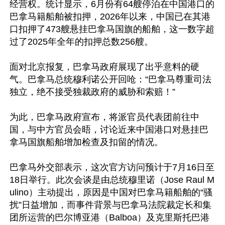
经营权。统计显示，6月份有64艘停泊在中国港口的
巴拿马籍船舶被扣押，2026年以来，中国已在其港
口扣押了473艘悬挂巴拿马国旗的船舶，这一数字超
过了2025年全年的扣押总数256艘。

面对北京报复，巴拿马政府展现了出乎意料的硬
气。巴拿马总统穆利诺公开回呛：“巴拿马尊重司法
独立，绝不接受独裁政府的威胁和索赔！”

为此，巴拿马政府宣布，将派官员代表团前往中
国，与中方官员会晤，讨论近来中国港口对悬挂巴
拿马国旗船舶增加检查及扣留的情况。

巴拿马外交部表示，这次官方访问预计于7月16日至
18日举行。此次会谈是由总统穆里诺（Jose Raul M
ulino）主动提出，原因是中国对巴拿马籍船舶的“骚
扰”日益增加，而事件背景与巴拿马法院裁定长和集
团所运营的巴尔博亚港（Balboa）及克里斯托巴港