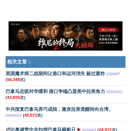
相关文章：
英国魔术师二战期间让港口和运河消失 躲过轰炸
2026/6/7
(
56,348
次)
巴拿马总统对华缓和 港口争端凸显美中拉美角力
2026/4/12
(
43,605
次)
中共报复巴拿马弄巧成拙，激发拉美觉醒转向台湾。
(
45,573
次)
2026/4/10
卢比奥谴责中共扣押巴拿马籍船只
▶️
(
28,972
次)
2026/4/3