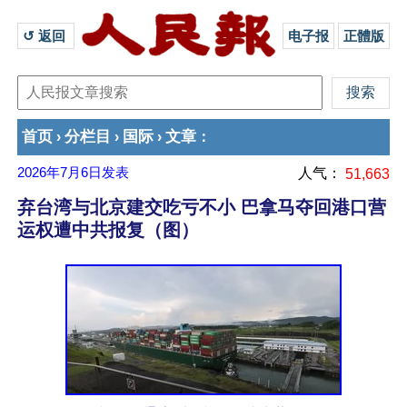
↺ 返回 
电子报
正體版
首页
分栏目
国际
文章
›
›
›
：
2026年7月6日
发表
人气：
51,663
弃台湾与北京建交吃亏不小 巴拿马夺回港口营
运权遭中共报复（图）