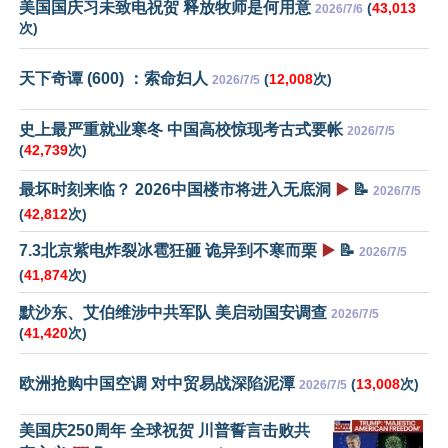
美国国庆习未致电祝贺 释放牧师是何用意
(
43,013
2026/7/6
次)
天下奇谭 (600) ：索命妇人
(
12,008
次)
2026/7/5
史上最严重就业寒冬 中国高校惊现考古式要帐
2026/7/5
(
42,739
次)
最坏时刻来临？ 2026中国楼市将进入无底洞
▶️
📝
2026/7/5
(
42,812
次)
7.3北京紫电炸裂冰雹狂砸 诡异到不寒而栗
▶️
📝
2026/7/5
(
41,874
次)
默沙东、艾伯维涉中共军队 美启动国安调查
2026/7/5
(
41,420
次)
欧洲抢购中国空调 对中贸易战深陷泥潭
(
13,008
次)
2026/7/5
美国庆250周年 全球祝贺 川普誓言击败共