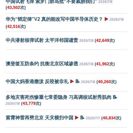
中国试射飞弹 索罗门群岛批“不要威胁我们”
2026/7/8
(
43,502
次)
华为“韬定律”V2 真的能改写中国半导体历史？
▶️
2026/7/8
(
42,516
次)
中共潜射核弹试射 太平洋邻国谴责
(
42,649
次)
2026/7/8
澳斐签互防条约 抗衡北京区域渗透
(
41,962
次)
2026/7/8
中国大妈香港撒泼 反咬被非礼
▶️
📝
(
40,260
次)
2026/7/8
多地灾害死伤惨重七常委隐身 习高调核试射秀肌肉 📝
(
43,779
次)
2026/7/8
紫霄神雷再劈北京 天灾横扫中国
▶️
📝
(
40,834
次)
2026/7/7