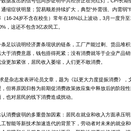
济数据发出的信号也同步证明中共经济正在亮红灯，CPI长期
，通缩症状明显；贸易顺差持续扩大，典型“外需强、内需弱”
（16-24岁不含在校生）常年在16%以上波动，3月一度升至1
0%，这还不包含3亿农民工。

一条足以说明经济萧条现状的链条，工厂产能过剩、货品堆积
远大于消费意愿，钱包捂得死紧；没有消费就等于企业产品销
业更加紧张，居民收入萎缩，人们更不敢消费。

共求是杂志发表评论员文章，题为《以更大力度提振消费》，
缓，但将原因归咎为前期促消费政策效应集中释放后的阶段性
，也对居民的线下消费造成扰动。

承认消费疲弱的多重曡加因素：居民在就业和收入方面承压明
人工智能等新技术加速迭代的背景下，劳动者对未来的就业和