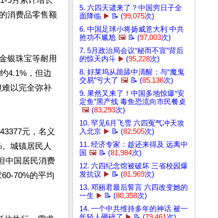
-5月累计增长
5. 六四天谴来了？中国穷日子全
外的消费品零售额
面降临
▶️
📝 (
99,075
次)
6. 中国足球小将扬威意大利 中共
抢功不尴尬
🖼️
📝 (
97,003
次)
7. 5月政治局会议“秘而不宣”背后
金银珠宝等耐用
的惊天内斗
▶️
(
95,228
次)
8. 好莱坞从跪舔中清醒：与“魔鬼
4.1%，但边
交易”亏大了
🖼️
📝 (
85,136
次)
但难以完全弥补
9. 果然又来了！中国多地惊爆“安
定鱼”黑产线 毒鱼恐流向市民餐桌
🖼️
(
83,293
次)
10. 罕见6月飞雪 六四冤气冲天攻
3377元，名义
入北京
▶️
📝 (
82,505
次)
11. 经济专家：趁还来得及 远离中
4%。城镇居民人
国
🖼️
📝 (
81,984
次)
行，但中国居民消费
12. 六四纪念馆被破坏 三省校园爆
发抗议
▶️
📝 (
81,969
次)
60-70%的平均
13. 邓丽君最后誓言 六四改变她的
一生
▶️
📝 (
80,358
次)
14. 一个中共维持多年的神话 被一
年轻人砸碎了
▶️
📝 (
79,461
次)