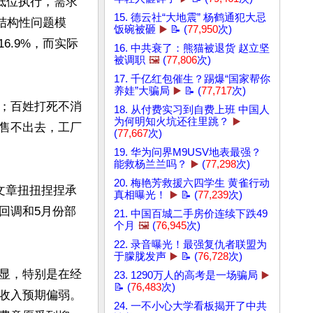
低位执行，需求
15. 德云社“大地震” 杨鹤通犯大忌
结构性问题模
饭碗被砸
▶️
📝 (
77,950
次)
6.9%，而实际
16. 中共衰了：熊猫被退货 赵立坚
被调职
🖼️
(
77,806
次)
17. 千亿红包催生？踢爆“国家帮你
养娃”大骗局
▶️
📝 (
77,717
次)
；百姓打死不消
18. 从付费实习到自费上班 中国人
为何明知火坑还往里跳？
▶️
售不出去，工厂
(
77,667
次)
19. 华为问界M9USV地表最强？
能救杨兰兰吗？
▶️
(
77,298
次)
20. 梅艳芳救援六四学生 黄雀行动
文章扭扭捏捏承
真相曝光！
▶️
📝 (
77,239
次)
回调和5月份部
21. 中国百城二手房价连续下跌49
个月
🖼️
(
76,945
次)
22. 录音曝光！最强复仇者联盟为
于朦胧发声
▶️
📝 (
76,728
次)
显，特别是在经
23. 1290万人的高考是一场骗局
▶️
📝 (
76,483
次)
收入预期偏弱。
24. 一不小心大学看板揭开了中共