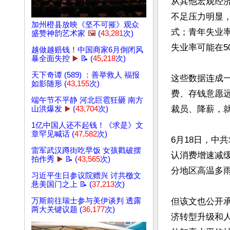
从其他宏观经
不足压力明显
加州橙县放映《坚不可摧》观众
式；青年失业率
盛赞神韵艺术家
🖼️
(
43,281
次)
失业率可能在5
越做越赔钱！中国商家6月倒闭风
暴全面失控
▶️
📝 (
45,218
次)
天下奇谭 (589) ：善举救人 福报
这些数据连成
如影随形 (
43,155
次)
费、存钱意愿
端午节不平静 河北巨雹狂砸 南方
裁员、降薪，就
山洪爆发
▶️
(
43,704
次)
1亿中国人还不起钱！《求是》文
章罕见喊话 (
47,582
次)
6月18日，中
雷军武汉蹲街吃早饭 女孩戳破摆
认消费增速减
拍作秀
▶️
📝 (
43,565
次)
分地区高温多雨
习近平生日参议院赠兴 讨共檄文
悬美国门之上 📝 (
37,213
次)
万斯前往瑞士参与美伊谈判 透露
但该文也公开
两大关键议题 (
36,177
次)
济转型升级和