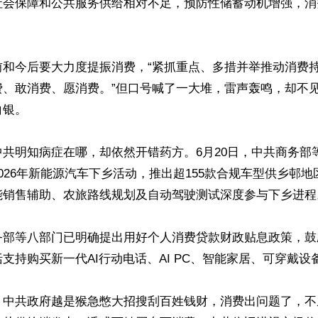
社会保障和公共服务供给相对不足，预防性储蓄动机增强，消
和今后要大力度提振消费，“紧抓重点、多措并举推动消费持
费、敢消费、愿消费。”但口号喊了一大堆，雷声轰鸣，却不
银。

共明知病症在哪，却依然开错药方。6月20日，中共商务部
026年新能源汽车下乡活动，推出超155款合规车型供乡邨地
能销售辅助、农旅路线规划及自动驾驶测试深度参与下乡进程。
务部等八部门已明确提出用好个人消费贷款财政贴息政策，鼓
支持购买新一代AI行动电话、AI PC、智能家居、可穿戴设备
，中共政府越是猴急憋大招搜刮百姓钱财，消费出问题了，不