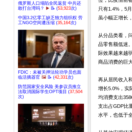
位，比疫情前都
俄罗斯人口塌陷全民返贫 中共还
敢打台湾吗？
▶️
📝 (
53,923
次)
只有1.4%，
虽小幅正增长，
中国3.2亿零工缺乏独力组织权 劳
工NGO空间遭压缩 (
35,164
次)
从分品类看，
品零售额低迷。
际效果越来越弱
商品消费的巨大
FDIC：未被关押法轮功学员也面
临活摘器官
🖼️
📝 (
42,331
次)
再从居民收入和
防范国家安全风险 美参议员推立
增长5.0%，实
法取消国际学生OPT项目 (
37,504
次)
均消费支出358
支出占GDP比重
水平，也低于全