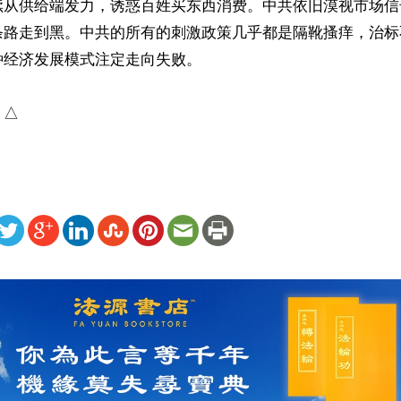
续从供给端发力，诱惑百姓买东西消费。中共依旧漠视市场信
条路走到黑。中共的所有的刺激政策几乎都是隔靴搔痒，治标
经济发展模式注定走向失败。

）△
ww.renminbao.com/rmb/articles/2026/6/21/95608.html