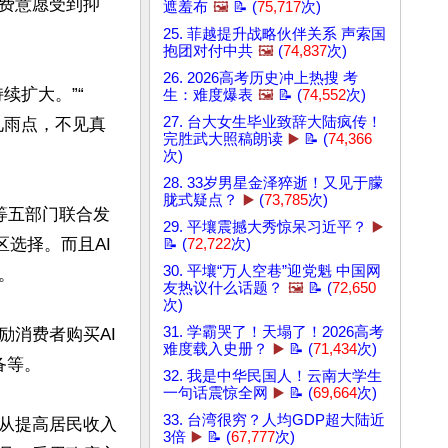
费意愿受到抑
遮羞布
🖼️
📝 (
75,717
次)
25. 菲越提升战略伙伴关系 声索国
抱团对付中共
🖼️
(
74,837
次)
26. 2026高考历史冲上热搜 考
续扩大。”“  
生：难度爆表
🖼️
📝 (
74,552
次)
27. 台大女生毕业致辞大陆疯传！
见雨点，不见真
完胜武大照稿朗读
▶️
📝 (
74,366
次)
28. 33岁男星金泽猝逝！又见于朦
胧式疑点？
▶️
(
73,785
次)
等五部门联合发
29. 平壤震撼大秀惊呆习近平？
▶️
区选择。而且AI
📝 (
72,722
次)
30. 平壤“万人空巷”迎党魁 中国网


友热议什么话题？
🖼️
📝 (
72,650
次)
31. 学霸哭了！天塌了！2026高考
励消费者购买AI
难度载入史册？
▶️
📝 (
71,434
次)
等。

32. 我是中华民国人！云南大学生
一句话震惊全网
▶️
📝 (
69,664
次)
33. 台湾很穷？人均GDP超大陆近
从提高居民收入
3倍
▶️
📝 (
67,777
次)