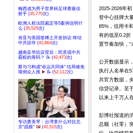
2025-20
梅西成为男子世界杯足球赛最佳
射手 (
35,770
次)
登中心挂牌大
欧洲人权法院裁定等5案例说明什
85%，信用卡
么 (
35,529
次)
有的低至0.2
肯亚与美国签稀土开发协议 终结
中共掠夺 (
42,864
次)
置节奏加快，“
越南反华抗议背后：民意或中共
霸权的筹码？ 📝 (
42,473
次)
公开数据显示，
蔡与习构成“命运共同体” 结局难免
执行人名单在5
墙倒众人推
▶️
📝 (
52,112
次)
共官方数据，央行
信贷记录。至于
以来上千万人存
彭博社报道的消
专访萧美琴：台湾拿什么对抗北
总额（社零）突
京“战狼”
🖼️
(
42,515
次)