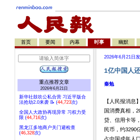
首页
要闻
内幕
时事
幽默
2026年6月21日
1亿中国人
重点推荐文章
秦勉
2026年6月21日
新华社鼓吹公私合营 习近平版合
【人民报消息
法抢劫2.0来袭 📝 (
44,723
次)
国消费真相，2
全国人大政协再现异常 习权力受
限 (
44,716
次)
贷、信用卡等，
黑龙江多地商户关门避检查
民币，约329
(
46,328
次)
占中国成年人口