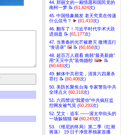
44. 郑丽文的一厢情愿和国民党的
南柯一梦 📝 (
61,824
次)
45. 中国怪象频发 老天究竟在传递
什么信号？
▶️
(
61,410
次)
46. 翻车了！习近平时代学术大跃
进崩盘 📝 (
61,177
次)
47. 当青春的光芒被磨灭 微博流行
“丧语录”
🖼️
📝 (
60,658
次)
48. 超百万人观看 南韩“最美新娘”
用“天灭中共”装饰婚纱
🖼️▶️
📝
(
60,643
次)
49. 解体中共邪党，清算六四屠杀
罪行 📝 (
60,408
次)
50. 美防长聚焦台海 专家警告中共
全球点火 (
60,318
次)
51. 六四禁说“我爱你”中共疯狂监
控网友被气笑 (
60,293
次)
52. 艾文：追车 ——渥太华街头的
一场躲猫猫
🖼️
(
60,249
次)
53. 《维尼的终局》第二季《红潮
将落》 19 日干净世界独家首播