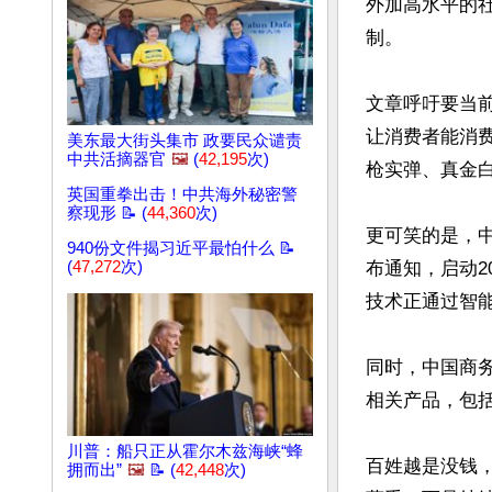
外加高水平的
制。

文章呼吁要当前
让消费者能消
美东最大街头集市 政要民众谴责
中共活摘器官
🖼️
(
42,195
次)
枪实弹、真金白
英国重拳出击！中共海外秘密警
察现形 📝 (
44,360
次)
更可笑的是，中
940份文件揭习近平最怕什么 📝
(
47,272
次)
布通知，启动2
技术正通过智
同时，中国商
相关产品，包括
川普：船只正从霍尔木兹海峡“蜂
百姓越是没钱
拥而出”
🖼️
📝 (
42,448
次)