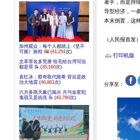
著手，而是持
导型经济，一
本末倒置，这种
（人民报首发
加州观众：每个人都踏上《坚不
文章网址: http://w
可摧》旅程
🖼️
(
41,291
次)
打印机版
文革罪名多荒唐 给毛给台湾写信
都是罪 📝 (
35,160
次)
袁红冰：蔡奇取代陈希 背后是政
治大地震 (
46,861
次)
分享至：
六月多雨天象已揭示 月与金星犯
鬼宿又是凶兆 📝 (
43,780
次)