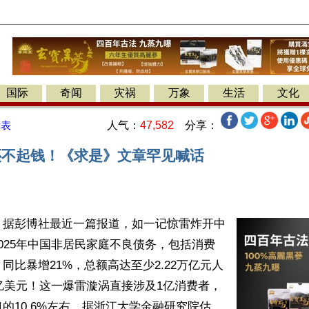
国际
奇闻
灾祸
万象
生活
文化
人气：
47,582
分享：
发表
还不起钱！《求是》文章罕见喊话
】据彭博社最近一篇报道，如一记惊雷炸开中
025年中国非居民家庭不良债务，包括消费
同比暴增21%，总额高达至少2.22万亿元人
0亿美元！这一爆雷漩涡直接涉及1亿消费者，
的10.6%左右。据浙江大学金融研究院估