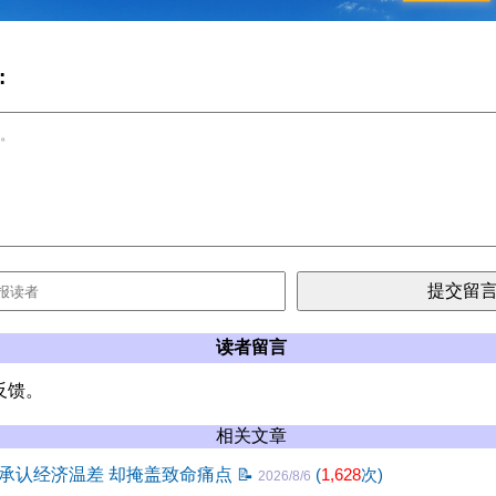
:
读者留言
反馈。
相关文章
承认经济温差 却掩盖致命痛点
📝
(
1,628
次)
2026/8/6