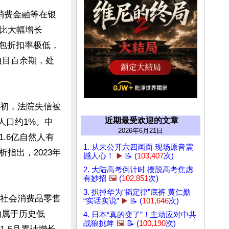
银消费金融等在银
比大幅增长
产包折扣率极低，
项目百余期，处
年初，法院失信被
近期最受欢迎的文章
动人口约1%。中
2026年6月21日
1.6亿自然人有
1. 从未公开六四画面 现场原音震
指出，2023年
撼人心！
▶️
📝 (
103,407
次)
2. 大陆高考倒计时 摆脱高考焦虑
有妙招
🖼️
(
102,851
次)
3. 扒掉华为“韬定律”底裤 黄仁勋
，社会消费品零售
“实话实说”
▶️
📝 (
101,646
次)
内属于历史低
4. 日本“真的变了”！主动应对中共
战狼挑衅
🖼️
📝 (
100,190
次)