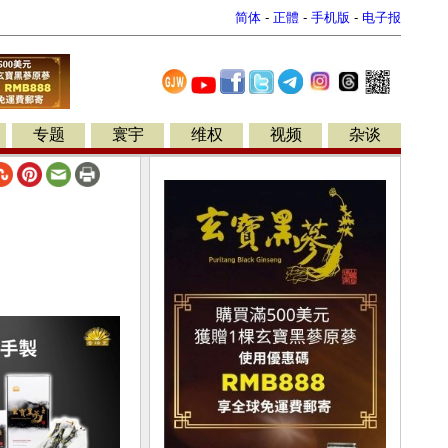
简体
-
正體
-
手机版
-
电子报
专题
寰宇
维权
视频
杂谈