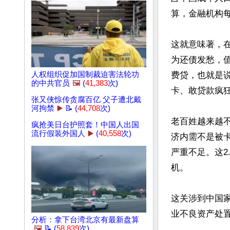
算，金融机构每
这就意味著，在
为还债发愁，
人权组织促加国制裁迫害法轮功
费贷，也就是
的中共官员
🖼️
(
41,383
次)
卡、敢贷款疯狂
张又侠惊传贪腐百亿 父子遭北戴
河拘禁
▶️
📝 (
44,708
次)
老百姓越来越
疯抢美日台护照套！中国人出国
流行假装外国人
▶️
(
40,558
次)
济内需不是被
严重不足。这2
机。

这关涉到中国家
业不良资产处置
分析：拿下台湾北京有最新盘算
🖼️
📝 (
58,839
次)