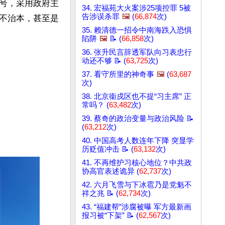
号，采用政府主
34. 宏福苑大火案涉25项控罪 5被
告涉误杀罪
🖼️
(
66,874
次)
不治本，甚至是
35. 赖清德一招令中南海跌入恐惧
陷阱
🖼️
📝 (
66,858
次)
36. 张升民言辞透军队向习表忠行
动还不够 📝 (
63,725
次)
37. 看守所里的神奇事
🖼️
(
63,687
次)
38. 北京衞戍区也不提“习主席” 正
常吗？ (
63,482
次)
39. 蔡奇的政治变量与政治风险 📝
(
63,212
次)
40. 中国高考人数连年下降 突显学
历贬值冲击 📝 (
63,132
次)
41. 不再维护习核心地位？中共政
协高官表述诡异 (
62,737
次)
42. 六月飞雪与下冰雹乃是党魁不
祥之兆 📝 (
62,734
次)
43. “福建帮”涉腐被曝 军方最新画
报习被“下架” 📝 (
62,567
次)