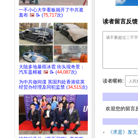
一不小心大学看板揭开了中共遮
羞布
🖼️
📝 (
75,717
次)
读者留言反馈
大陆多地暴雨冰雹 街头现奇景：
汽车盖棉被
🖼️
📝 (
44,087
次)
读者暱称:
为中共做间谍 英国判处香港驻英
经贸办经理及同犯监禁 (
34,515
次)
欢迎您的留言
《求是》发文