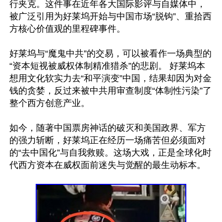
行夹克。这件事在近年各大国际影评与自媒体中，
被广泛引用为好莱坞开始与中国市场“脱钩”、重拾西
方核心价值观的里程碑事件。

好莱坞与“魔鬼中共”的交易，可以被看作一场典型的
“资本短视被威权体制精准猎杀”的悲剧。 好莱坞本
想用文化软实力去“和平演变”中国，结果却因为对金
钱的贪婪，反过来被中共用审查制度“体制性污染”了
整个西方创意产业。

如今，随著中国票房神话的破灭和美国政界、军方
的强力斩断，好莱坞正在经历一场痛苦但必须面对
的“去中国化”与自我救赎。这场大戏，正是全球化时
代西方资本在威权面前迷失与觉醒的最生动标本。
