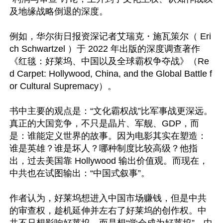
及地缘战略倒退的深度。

例如，华尔街日报资深记者艾瑞克・施瓦策尔（ Eri
ch Schwartzel ）于 2022 年出版的深度调查著作
《红毯：好莱坞、中国以及全球霸权争夺战》（Re
d Carpet: Hollywood, China, and the Global Battle f
or Cultural Supremacy）。

书中主要的观点是：“文化霸权战”比军事战更深远。
真正的大国竞争，不只是晶片、军舰、GDP，而
是：谁能定义世界的故事。因为电影其实在塑造：
谁是英雄？谁是坏人？哪种制度比较高级？他指
出，过去美国靠 Hollywood 输出价值观。而现在，
中共也在试图输出：“中国式叙事”。

作者认为，好莱坞想进入中国市场赚钱，但是中共
的审查权，趁机延伸并左右了好莱坞的创作权。中