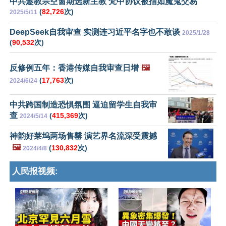
中共趁教宗空窗期选新主教 梵中协议被指如魔鬼交易
(
82,726
次)
2025/5/11
DeepSeek自我审查 实测连习近平名字也不敢谈
2025/1/28
(
90,532
次)
反修例五年：香港传媒自我审查日增
🖼️
(
17,763
次)
2024/6/24
中共跨国制造恐惧氛围 逼迫留学生自我审
查
(
415,369
次)
2024/5/14
神韵好莱坞两场售罄 演艺界名流深受震撼
🖼️
(
130,832
次)
2024/4/8
人民报视频: