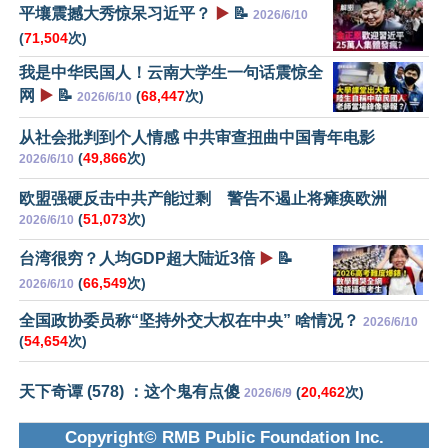
平壤震撼大秀惊呆习近平？
▶️
📝
2026/6/10
(
71,504
次)
我是中华民国人！云南大学生一句话震惊全
网
▶️
📝
(
68,447
次)
2026/6/10
从社会批判到个人情感 中共审查扭曲中国青年电影
(
49,866
次)
2026/6/10
欧盟强硬反击中共产能过剩 警告不遏止将瘫痪欧洲
(
51,073
次)
2026/6/10
台湾很穷？人均GDP超大陆近3倍
▶️
📝
(
66,549
次)
2026/6/10
全国政协委员称“坚持外交大权在中央” 啥情况？
2026/6/10
(
54,654
次)
天下奇谭 (578) ：这个鬼有点傻
(
20,462
次)
2026/6/9
Copyright© RMB Public Foundation Inc.