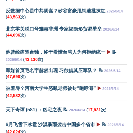
反数据中心是中共阴谋？矽谷富豪甩锅遭批抹红
2026/6/14
(
43,563
次)
北京零关税口号难惠非洲 专家揭隐形贸易壁垒
2026/6/14
(
44,096
次)
他曾经痛骂台独，终于看懂台湾人为何拒绝统一
▶️
📝
(
43,130
次)
2026/6/14
军媒首页毛名字赫然出现 习欲借其压军队？ 📝
2026/6/14
(
47,696
次)
被羞辱？河南大学生怒吼老师被封“咆哮哥”
▶️
2026/6/14
(
42,582
次)
天下奇谭 (581) ：凶宅之夜 📝
(
17,931
次)
2026/6/14
6月飞雪下冰雹 沙漠暴雨袭击中国多个省市
▶️
📝
2026/6/14
(
42,024
次)