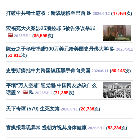
打破中共稀土霸权：新战场移至巴西 📝
(
47,464
次)
2026/6/12
宏福苑大火案涉25项控罪 5被告涉误杀罪
🖼️
(
65,599
次)
2026/6/11
陈云之子秘密捐赠300万美元给美国史丹佛大学 📝
2026/6/11
(
51,611
次)
史密斯痛批中共跨国镇压黑手伸向美国
(
50,143
次)
2026/6/11
平壤“万人空巷”迎党魁 中国网友热议什么
话题？
🖼️
📝
(
71,355
次)
2026/6/11
天下奇谭 (579) 生死文簿
(
20,738
次)
2026/6/11
官媒报导现异常 提朝方祝其身体健康
(
53,284
次)
2026/6/11