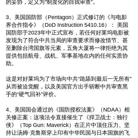
的妥协，定义为“制度化的自我审查”。

3、美国国防部（Pentagon）正式修订的《与电影
界合作指令》（DoD Instruction 5410.16）： 美国
国防部于2023年中正式宣布，若任何好莱坞电影被
发现为了符合中共当局的审查要求而修改情节、甚
至删除台湾国旗等元素，五角大厦将一律拒绝为其
提供包括航母、战机、军事基地在内的任何实质协
助。

这是对好莱坞为了市场向中共“跪舔到最后一无所有”
从而被迫觉醒，以及美国官方出手斩断中共审查黑
手的“硬气回补”评价。

4、美国国会通过的《国防授权法案》（NDAA）相
关修正案：这项法令直接催生了《捍卫战士：独行
侠》（Top Gun: Maverick）在正片中顶住压力、坚
持让汤姆·克鲁斯穿上印有中华民国与日本国旗的飞