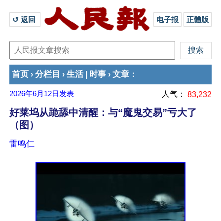
↺ 返回 
电子报
正體版
首页
分栏目
生活
时事
文章
›
›
|
›
：
2026年6月12日
发表
人气：
83,232
好莱坞从跪舔中清醒：与“魔鬼交易”亏大了
（图）
雷鸣仁