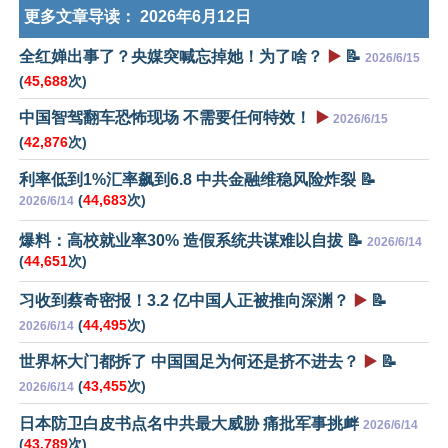
更多文章导读：
2026年6月12日
全红婵出事了？央媒突喊忘掉她！为了啥？
▶️
📝
2026/6/15
(
45,688
次)
中国智驾翻车恐怖现场 不需要任何特效！
▶️
2026/6/15
(
42,876
次)
利率低到1%汇率飙到6.8 中共金融维稳风险炸裂 📝
(
44,683
次)
2026/6/14
爆料：高校就业率30% 造假系统共谋难以自拔 📝
2026/6/14
(
44,651
次)
习收到蔡奇密报！3.2 亿中国人正被推向深渊？
▶️
📝
(
44,495
次)
2026/6/14
世界杯大门都拆了 中国国足为何还是挤不进去？
▶️
📝
(
43,455
次)
2026/6/14
日本防卫白皮书点名中共最大威胁 痛批军事挑衅
2026/6/14
(
43,789
次)