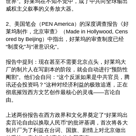
世界”。好莱坞在不知不觉中，成了中共向全球输出
威权主义叙事的义务放大器。

2、美国笔会（PEN America）的深度调查报告《好
莱坞制作，北京审查》（Made in Hollywood, Cens
ored by Beijing）中指出，好莱坞的审查制度已经
“制度化”与“潜意识化”。

报告中提到：现在甚至不需要北京点头，好莱坞大
厂的制片人在写剧本的阶段，就会自动进行“预防性
阉割”。他们会自问：“这个反派如果是中共官员，腾
讯还会投资吗？”这种对经济利益的极致追逐，正在
彻底摧毁西方文艺创作最核心的灵魂——言论自
由。

上述两份报告在西方政界和文化界奠定了“好莱坞出
卖言论自由以换取人民币”的批评基调，首次将各大
制片厂为了利益在台词、国旗、剧情上对北京做出