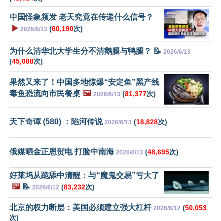
中国怪象频发 老天究竟在传递什么信号？
▶️
(
60,190
次)
2026/6/13
为什么清华北大学生分不清鹅腿与鸭腿？ 📝
2026/6/13
(
45,088
次)
果然又来了！中国多地惊爆“安定鱼”黑产线
毒鱼恐流向市民餐桌
🖼️
(
81,377
次)
2026/6/13
天下奇谭 (580) ：陷河传说
(
18,828
次)
2026/6/13
俄媒晒金正恩贺电 打脸中南海
(
48,695
次)
2026/6/13
好莱坞从跪舔中清醒：与“魔鬼交易”亏大了
🖼️
📝
(
83,232
次)
2026/6/12
北京的权力断层：美国必须建立强大杠杆
(
50,053
2026/6/12
次)