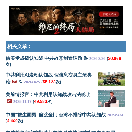
相关文章：
借美伊战搞认知战 中共故意制造话题 📝
(
30,866
2026/3/26
次)
中共利用AI发动认知战 假信息变身主流舆
论
🖼️
📝
(
55,123
次)
2026/3/25
美前情报官：中共利用认知战攻击法轮功
🖼️
(
49,983
次)
2025/11/17
中国“救生圈男”偷渡金门 台湾不排除中共认知战
2025/5/24
(
4,469
次)