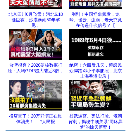
北京四川6月飞雪！河北6.10
刚刚！中国怪象频发，龙
砸巨雹，沙漠暴雨50年罕
吟、怪云、虫雨，老天究竟
见，
在传递什么信号？【
台湾很穷？2026硬核数据打
绝密！六四后几天，愤怒民
脸：人均GDP超大陆近3倍，
众脚踏邓小平李鹏照，北京
上海香港实录｜
横店空了！20万群演正在集
核武逼宫、宪法打脸、俄朝
体消失！｜ #人民报
背刺，揭秘中朝关系“同床异
梦”的惊天博弈！