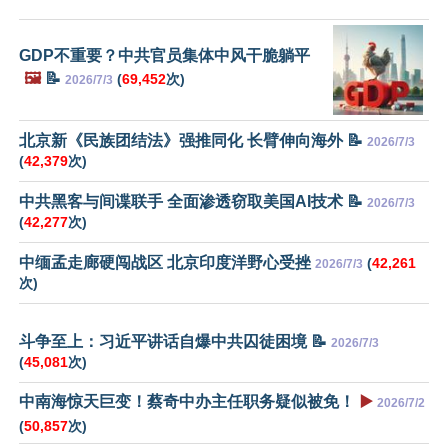
GDP不重要？中共官员集体中风干脆躺平
🖼️
📝
(
69,452
次)
2026/7/3
北京新《民族团结法》强推同化 长臂伸向海外 📝
2026/7/3
(
42,379
次)
中共黑客与间谍联手 全面渗透窃取美国AI技术 📝
2026/7/3
(
42,277
次)
中缅孟走廊硬闯战区 北京印度洋野心受挫
(
42,261
2026/7/3
次)
斗争至上：习近平讲话自爆中共囚徒困境 📝
2026/7/3
(
45,081
次)
中南海惊天巨变！蔡奇中办主任职务疑似被免！
▶️
2026/7/2
(
50,857
次)