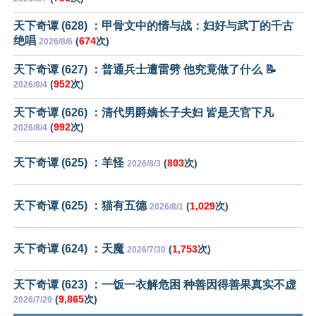
天下奇谭 (628) ：甲骨文中的情与战：妇好与武丁的千古
绝唱
(
674
次)
2026/8/6
天下奇谭 (627) ：普通兵士遭雷劈 他究竟做了什么 📝
(
952
次)
2026/8/4
天下奇谭 (626) ：清代男爵嫡长子夫妇 皆是天官下凡
(
992
次)
2026/8/4
天下奇谭 (625) ：羊怪
(
803
次)
2026/8/3
天下奇谭 (625) ：猫有五德
(
1,029
次)
2026/8/1
天下奇谭 (624) ：天魔
(
1,753
次)
2026/7/30
天下奇谭 (623) ：一饭一衣解危困 种善因得善果真实不虚
(
9,865
次)
2026/7/29