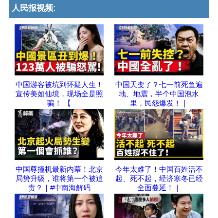
人民报视频:
中国游客被坑到怀疑人生！
中国天变了？七一前死鱼遍
宣传美如仙境，现场全是照
地、地震，半个中国泡水
骗！ 【
里，民怨爆发！｜
中国尊撞机最新内幕！北京
今年太难了！中国百姓活不
局势升级，谁将第一个被追
起、死不起，经济寒冬已经
责？｜#中南海解码
全面蔓延！｜