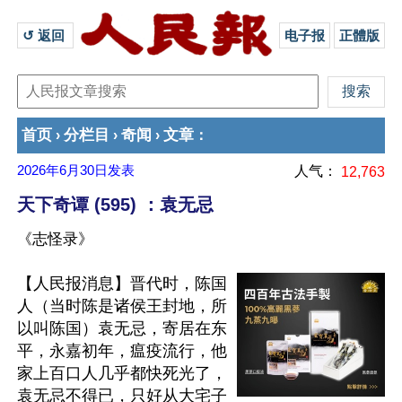
↺ 返回 
电子报
正體版
首页
分栏目
奇闻
文章
›
›
›
：
2026年6月30日
发表
人气：
12,763
天下奇谭 (595) ：袁无忌
《志怪录》
【人民报消息】晋代时，陈国
人（当时陈是诸侯王封地，所
以叫陈国）袁无忌，寄居在东
平，永嘉初年，瘟疫流行，他
家上百口人几乎都快死光了，
袁无忌不得已，只好从大宅子