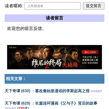
读者暱称:
读者留言
欢迎您的留言反馈。
相关文章：
天下奇谭 (630) ：篡改秦始皇遗诏的李斯赵高之报
2026/8/7
天下奇谭 (629) ：长篇连环漫画《父与子》背后的故事
(
755
次)
2026/8/7