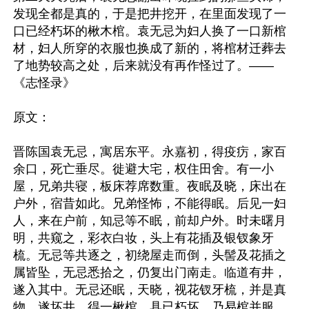
发现全都是真的，于是把井挖开，在里面发现了一
口已经朽坏的楸木棺。袁无忌为妇人换了一口新棺
材，妇人所穿的衣服也换成了新的，将棺材迁葬去
了地势较高之处，后来就没有再作怪过了。——
《志怪录》

原文：

晋陈国袁无忌，寓居东平。永嘉初，得疫疠，家百
余口，死亡垂尽。徙避大宅，权住田舍。有一小
屋，兄弟共寝，板床荐席数重。夜眠及晓，床出在
户外，宿昔如此。兄弟怪怖，不能得眠。后见一妇
人，来在户前，知忌等不眠，前却户外。时未曙月
明，共窥之，彩衣白妆，头上有花插及银钗象牙
梳。无忌等共逐之，初绕屋走而倒，头髻及花插之
属皆坠，无忌悉拾之，仍复出门南走。临道有井，
遂入其中。无忌还眠，天晓，视花钗牙梳，并是真
物。遂坏井，得一楸棺，具已朽坏。乃易棺并服，