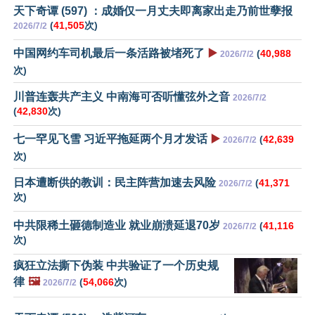
天下奇谭 (597) ：成婚仅一月丈夫即离家出走乃前世孽报
(
41,505
次)
2026/7/2
中国网约车司机最后一条活路被堵死了
▶️
(
40,988
2026/7/2
次)
川普连轰共产主义 中南海可否听懂弦外之音
2026/7/2
(
42,830
次)
七一罕见飞雪 习近平拖延两个月才发话
▶️
(
42,639
2026/7/2
次)
日本遭断供的教训：民主阵营加速去风险
(
41,371
2026/7/2
次)
中共限稀土砸德制造业 就业崩溃延退70岁
(
41,116
2026/7/2
次)
疯狂立法撕下伪装 中共验证了一个历史规
律
🖼️
(
54,066
次)
2026/7/2