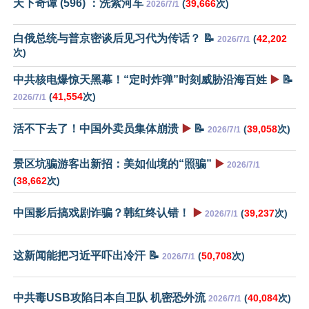
天下奇谭 (596) ：洗紫河车
(
39,666
次)
2026/7/1
白俄总统与普京密谈后见习代为传话？ 📝
(
42,202
2026/7/1
次)
中共核电爆惊天黑幕！“定时炸弹”时刻威胁沿海百姓
▶️
📝
(
41,554
次)
2026/7/1
活不下去了！中国外卖员集体崩溃
▶️
📝
(
39,058
次)
2026/7/1
景区坑骗游客出新招：美如仙境的“照骗”
▶️
2026/7/1
(
38,662
次)
中国影后搞戏剧诈骗？韩红终认错！
▶️
(
39,237
次)
2026/7/1
这新闻能把习近平吓出冷汗 📝
(
50,708
次)
2026/7/1
中共毒USB攻陷日本自卫队 机密恐外流
(
40,084
次)
2026/7/1