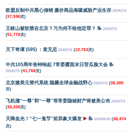
欧盟反制中共黑心倾销 廉价商品海啸威胁产业生存
2026/7/1
(
37,596
次)
王岐山被软禁在北京？习为何不给他定罪？ 📝
2026/7/1
(
51,778
次)
天下奇谭 (595) ：袁无忌
(
12,763
次)
2026/7/1
中共105周年丧钟响起 7常委露面末日苦瓜脸大会 📝
(
41,768
次)
2026/7/1
北京建美元替代系统 隐藏全球金融战野心
(
38,380
2026/7/1
次)
飞机撞“一尊”和“一尊”等常委隐秘财产将被美公布
2026/7/1
(
38,209
次)
天降血光！“七一鬼节”前异象大爆发
▶️
📝
(
38,474
2026/6/30
次)