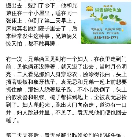
搬出去，躲到了乡下。他和兄
弟住在一个小屋里，睡在同一
张床上，但到了第二天早上，
床就莫名跑到院子里去了，后
来经常发生这种事，兄弟俩又
惊又怕，都不敢再睡。

有一次，兄弟俩又见到有一个妇人，在夜里走到门
前，见他俩还没睡著，就又退了出去，当时月色明
亮，二人看见那妇人身穿彩衣，脸涂得很白，头上
插著银钗和象牙梳子。袁无忌和兄弟一起上前想要
抓住她，那妇人绕著屋子跑，不小心跌倒了，头上
的假发髻和银钗、梳子都掉到地上，全被袁无忌捡
到了。妇人爬起来，跑出大门向南走，道边有一口
井，妇人跳进井里，不见了。袁无忌他们便也回去
睡了。

第二天天亮后，袁无忌翻出昨晚捡到的那些头饰，