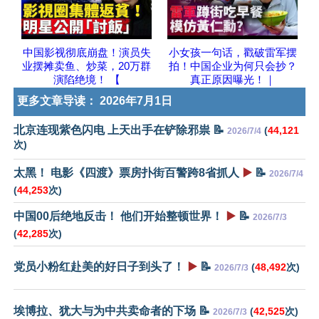
中国影视彻底崩盘！演员失
小女孩一句话，戳破雷军摆
业摆摊卖鱼、炒菜，20万群
拍！中国企业为何只会抄？
演陷绝境！ 【
真正原因曝光！｜
更多文章导读：
2026年7月1日
北京连现紫色闪电 上天出手在铲除邪祟 📝
(
44,121
2026/7/4
次)
太黑！ 电影《四渡》票房扑街百警跨8省抓人
▶️
📝
2026/7/4
(
44,253
次)
中国00后绝地反击！ 他们开始整顿世界！
▶️
📝
2026/7/3
(
42,285
次)
党员小粉红赴美的好日子到头了！
▶️
📝
(
48,492
次)
2026/7/3
埃博拉、犹大与为中共卖命者的下场 📝
(
42,525
次)
2026/7/3