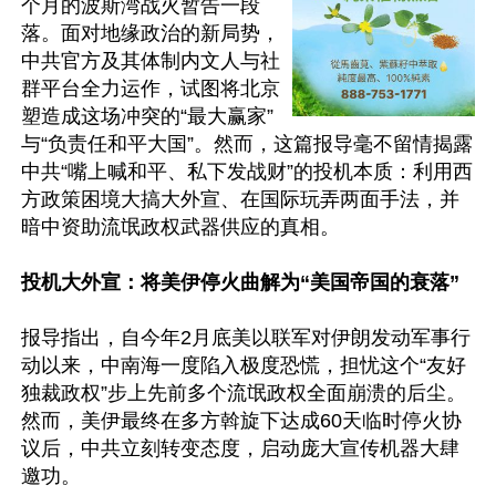
个月的波斯湾战火暂告一段
落。面对地缘政治的新局势，
中共官方及其体制内文人与社
群平台全力运作，试图将北京
塑造成这场冲突的“最大赢家”
与“负责任和平大国”。然而，这篇报导毫不留情揭露
中共“嘴上喊和平、私下发战财”的投机本质：利用西
方政策困境大搞大外宣、在国际玩弄两面手法，并
暗中资助流氓政权武器供应的真相。

投机大外宣：将美伊停火曲解为“美国帝国的衰落”
报导指出，自今年2月底美以联军对伊朗发动军事行
动以来，中南海一度陷入极度恐慌，担忧这个“友好
独裁政权”步上先前多个流氓政权全面崩溃的后尘。
然而，美伊最终在多方斡旋下达成60天临时停火协
议后，中共立刻转变态度，启动庞大宣传机器大肆
邀功。
