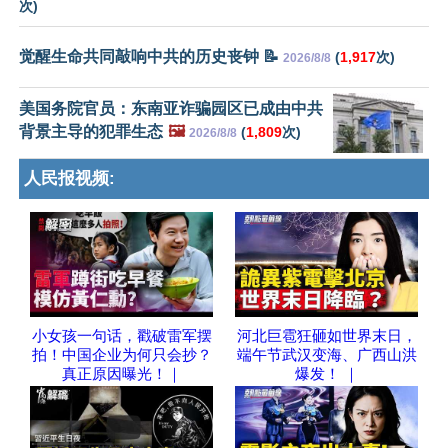
次)
觉醒生命共同敲响中共的历史丧钟 📝
(
1,917
次)
2026/8/8
美国务院官员：东南亚诈骗园区已成由中共
背景主导的犯罪生态
🖼️
(
1,809
次)
2026/8/8
人民报视频:
小女孩一句话，戳破雷军摆
河北巨雹狂砸如世界末日，
拍！中国企业为何只会抄？
端午节武汉变海、广西山洪
真正原因曝光！｜
爆发！ ｜