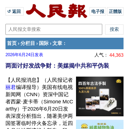
↺ 返回 
电子报
正體版
首页
分栏目
国际
文章
›
›
›
：
2026年6月24日
发表
人气：
44,363
两面讨好发战争财：美媒揭中共和平伪装
【人民报消息】（人民报记者
丽君
编译报导）美国有线电视
新闻网（CNN）资深中国记
者西蒙·麦卡蒂（Simone McC
arthy）于2026年6月20日发
表深度分析指出，随著美伊两
国签署临时停火备忘录，近四