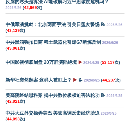
反腐的尽头是算法 AI能破解习近平忠诚度危机吗？
(
42,969
次)
2026/6/26
中俄军演挑衅：北京两面手法 引美日盟友警惕 📝
2026/6/26
(
43,139
次)
中共黑箱强扣日商 稀土武器化引爆G7断炼反制
2026/6/26
(
43,061
次)
中国影视彻底崩盘 20万群演陷绝境
▶️
(
53,117
次)
2026/6/25
新华社突然翻案 这群人被盯上？
▶️
📝
(
44,237
次)
2026/6/25
美高院终结思科案 揭中共数位极权迫害法轮功 📝
2026/6/25
(
42,921
次)
中共大豆外交操弄美巴 美农高调反击经济胁迫
2026/6/25
(
44,093
次)