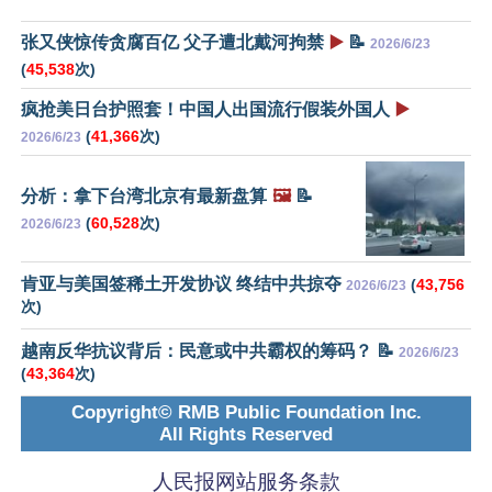
张又侠惊传贪腐百亿 父子遭北戴河拘禁
▶️
📝
2026/6/23
(
45,538
次)
疯抢美日台护照套！中国人出国流行假装外国人
▶️
(
41,366
次)
2026/6/23
分析：拿下台湾北京有最新盘算
🖼️
📝
(
60,528
次)
2026/6/23
肯亚与美国签稀土开发协议 终结中共掠夺
(
43,756
2026/6/23
次)
越南反华抗议背后：民意或中共霸权的筹码？ 📝
2026/6/23
(
43,364
次)
Copyright© RMB Public Foundation Inc.
All Rights Reserved
人民报网站服务条款