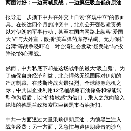
两面讨好：一边高喊反战，一边疯狂吸血低价原油
报导进一步撕下中共在外交上自诩“客观中立”的假面
具。在长达四个月的冲突中，北京公开强烈谴责美
以对伊朗的军事行动，甚至在国内网路上纵容“爱国
大 V”与大外宣，散播“美军弹药库存枯竭、无力保护
台湾”等战争恐吓论，对台湾社会发动“疑美论”与“投
降论”的心理战。

然而，中共私底下却是这场战争的最大“吸血鬼”。为
了确保自身经济利益，北京悍然无视国际对伊朗的
严厉制裁。在波斯湾战火最猛烈、全球能源危机之
际，中共国企业利用12亿桶战略石油储备和绿能转
型作为后盾，以“价格敏感”为借口，乘人之危向陷入
绝境的德黑兰政权索取巨额黑市石油折扣。

中共一方面透过大量采购伊朗原油，为德黑兰注入
战争经费；另一方面，又急忙与遭伊朗袭击的沙乌