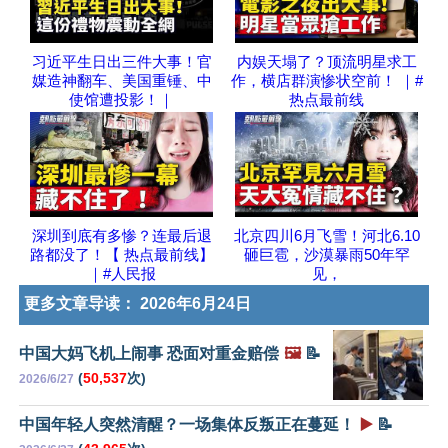
习近平生日出三件大事！官
内娱天塌了？顶流明星求工
媒造神翻车、美国重锤、中
作，横店群演惨状空前！ ｜#
使馆遭投影！｜
热点最前线
深圳到底有多惨？连最后退
北京四川6月飞雪！河北6.10
路都没了！【 热点最前线】
砸巨雹，沙漠暴雨50年罕
｜#人民报
见，
更多文章导读：
2026年6月24日
中国大妈飞机上闹事 恐面对重金赔偿
🖼️
📝
(
50,537
次)
2026/6/27
中国年轻人突然清醒？一场集体反叛正在蔓延！
▶️
📝