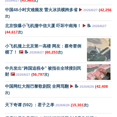
(
43,965
次)
2026/6/27
中国48小时灾难频发 雷火冰洪横跨多省
▶️
(
42,256
2026/6/27
次)
北京惊爆小飞机撞中信大厦 吓坏中南海！
▶️
📝
2026/6/27
(
44,617
次)
小飞机撞上北京第一高楼 网友：蔡奇要倒
楣了！
🖼️
📝
(
60,253
次)
2026/6/27
中共发出“跨国追税令” 被指在全球搜刮民
财
🖼️
(
56,797
次)
2026/6/27
中国网红大闹巴黎歌剧院 全网骂翻
▶️
📝
(
42,408
2026/6/26
次)
天下奇谭 (592) ：君子之孝
(
15,301
次)
2026/6/26