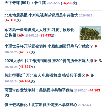
天下奇谭 (591) ：长生猪
(
16,236
次)
2026/6/25
北京地震误报 小米电视测试背后是中共隐忧
2026/6/25
(
47,108
次)
军方高干训练班搞人人过关 习耍手段矮化
众将领
🖼️▶️
(
79,439
次)
2026/6/25
李现世界杯开球竟被切掉 小粉红崩溃只剩马宁续命？
▶️
(
42,977
次)
2026/6/25
2026大学生找工作找到崩溃 投200份简历全石沉大海
▶️
📝
(
43,529
次)
2026/6/24
韩红得罪2千万北京人 电影没救成 搞笑段子爆火
▶️
📝
(
44,464
次)
2026/6/24
两面讨好发战争财：美媒揭中共和平伪装
(
44,363
2026/6/24
次)
供应链武器化！北京断供关键技术暴露野心
2026/6/24