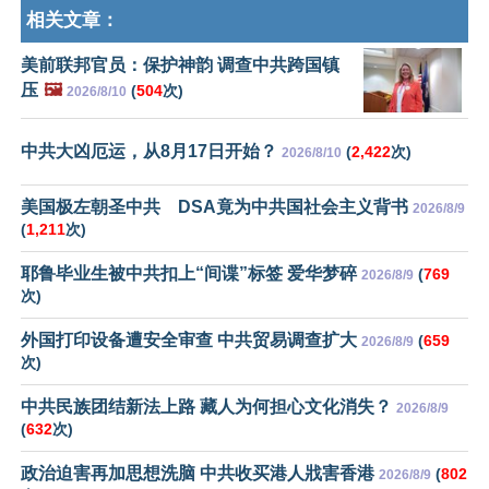
相关文章：
美前联邦官员：保护神韵 调查中共跨国镇
压
🖼️
(
504
次)
2026/8/10
中共大凶厄运，从8月17日开始？
(
2,422
次)
2026/8/10
美国极左朝圣中共 DSA竟为中共国社会主义背书
2026/8/9
(
1,211
次)
耶鲁毕业生被中共扣上“间谍”标签 爱华梦碎
(
769
2026/8/9
次)
外国打印设备遭安全审查 中共贸易调查扩大
(
659
2026/8/9
次)
中共民族团结新法上路 藏人为何担心文化消失？
2026/8/9
(
632
次)
政治迫害再加思想洗脑 中共收买港人戕害香港
(
802
2026/8/9