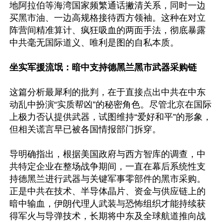
地阿拉伯等海湾国家频繁通话撇清关系，同时一边
买黑市油、一边高规格接待西方领袖。这种在对立
阵营间精准算计、疯狂吸血的两面手法，彻底暴露
中共毫无国际道义、唯利是图的自私本质。

坐实军援流氓：暗中支持德黑兰黑市武器采购链
这篇分析最犀利的批判，在于直接点出中共在中东
动乱中扮演“实质帮凶”的秘密角色。尽管北京在国际
上极力否认提供武器，试图维持“爱好和平”的形象，
但相关谎言早已被各国情报部门拆穿。

导明确指出，根据美国政府与西方智库的调查，中
共特定企业在整场战争期间，一直在幕后系统性支
持德黑兰进行武器与关键军事零部件的黑市采购。
正是中共在技术、半导体晶片、资金与供应链上的
暗中输血，伊朗代理人武装与恐怖组织才能持续获
得军火与导弹技术，长期将中东及全球航道推向战