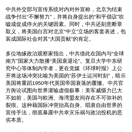
中共外交部与宣传系统对内对外宣称，北京为结束
战争付出“不懈努力”，并将自身提出的“和平倡议”吹
嘘成促成停火的关键因素。同时，中共还刻意断章
取义，将美国白宫对北京“中立”立场的客套表述，包
装成国际社会对其“大国贡献”的肯定。

多位地缘政治观察家指出，中共借此在国内与“全球
南方”国家大力散播“美国衰退论”。复旦大学中东研
究中心等体制内学者，更在党媒《环球时报》上公
开将这场冲突比喻为美国的“苏伊士运河时刻”，暗示
美国将重蹈1950年代英国帝国衰落的覆辙。中共官
方舆论试图向世界灌输虚假叙事：美军威慑力已大
不如前，美国与欧洲、海湾盟友间存在不可弥补的
裂痕。这种藉国际冲突抬高自身、唱衰自由世界的
宣传手法，彻底暴露中共幸灾乐祸与政治投机的恶
劣本质。
