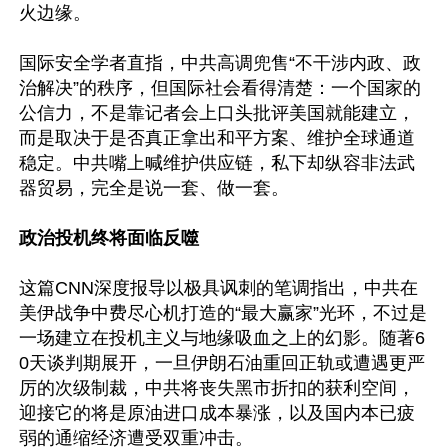
火边缘。

国际安全学者直指，中共高调兜售“不干涉内政、政
治解决”的秩序，但国际社会看得清楚：一个国家的
公信力，不是靠记者会上口头批评美国就能建立，
而是取决于是否真正拿出和平方案、维护全球通道
稳定。中共嘴上喊维护供应链，私下却纵容非法武
器贸易，完全是说一套、做一套。

政治投机终将面临反噬
这篇CNN深度报导以极具讽刺的笔调指出，中共在
美伊战争中费尽心机打造的“最大赢家”光环，不过是
一场建立在投机主义与地缘吸血之上的幻影。随著6
0天谈判期展开，一旦伊朗石油重回正轨或遭遇更严
厉的次级制裁，中共将丧失黑市折扣的获利空间，
迎接它的将是原油进口成本暴涨，以及国内本已疲
弱的通缩经济遭受双重冲击。
