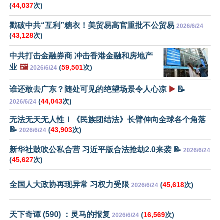
(
44,037
次)
戳破中共“互利”糖衣！美贸易高官重批不公贸易
2026/6/24
(
43,128
次)
中共打击金融券商 冲击香港金融和房地产
业
🖼️
(
59,501
次)
2026/6/24
谁还敢去广东？随处可见的绝望场景令人心凉
▶️
📝
(
44,043
次)
2026/6/24
无法无天无人性！《民族团结法》长臂伸向全球各个角落
📝
(
43,903
次)
2026/6/24
新华社鼓吹公私合营 习近平版合法抢劫2.0来袭 📝
2026/6/24
(
45,627
次)
全国人大政协再现异常 习权力受限
(
45,618
次)
2026/6/24
天下奇谭 (590) ：灵马的报复
(
16,569
次)
2026/6/24