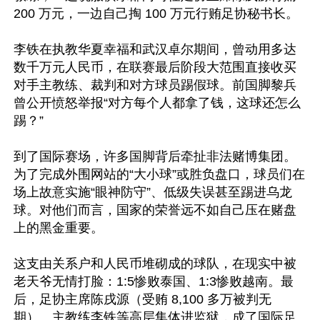
200 万元，一边自己掏 100 万元行贿足协秘书长。

李铁在执教华夏幸福和武汉卓尔期间，曾动用多达
数千万元人民币，在联赛最后阶段大范围直接收买
对手主教练、裁判和对方球员踢假球。前国脚黎兵
曾公开愤怒举报“对方每个人都拿了钱，这球还怎么
踢？”

到了国际赛场，许多国脚背后牵扯非法赌博集团。
为了完成外围网站的“大小球”或胜负盘口，球员们在
场上故意实施“眼神防守”、低级失误甚至踢进乌龙
球。对他们而言，国家的荣誉远不如自己压在赌盘
上的黑金重要。

这支由关系户和人民币堆砌成的球队，在现实中被
老天爷无情打脸：1:5惨败泰国、1:3惨败越南。最
后，足协主席陈戌源（受贿 8,100 多万被判无
期）、主教练李铁等高层集体进监狱，成了国际足