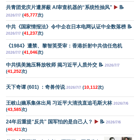
共青团党庆片遭屏蔽 AI审查机器的“系统性抽风”
▶️
📝
(
45,777
次)
2026/7/7
中共《国家情报法》令中企在日本电网认证中全数落榜 📝
(
41,237
次)
2026/7/7
《1984》遭禁、黎智英受审：香港折射中共信任危机
(
41,046
次)
2026/7/7
中共惧美施压释放牧师 揭习近平人质外交 📝
2026/7/7
(
41,252
次)
天下奇谭 (601) ：奇兽传说
(
10,112
次)
2026/7/7
王岐山嫡系集体出局 习近平大清洗直追毛斯大林
2026/7/6
(
43,585
次)
24年后重提“反共” 国军怕的是自己人？
▶️
📝
2026/7/6
(
40,421
次)