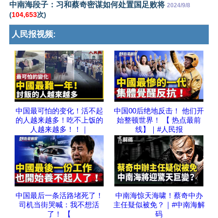
中南海段子：习和蔡奇密谋如何处置国足败将
2024/9/8
(
104,653
次)
人民报视频:
中国最可怕的变化！活不起
中国00后绝地反击！ 他们开
的人越来越多！吃不上饭的
始整顿世界！ 【 热点最前
人越来越多！！｜
线】｜#人民报
中国最后一条活路堵死了！
中南海惊天海啸！蔡奇中办
司机当街哭喊：我不想活
主任疑似被免？｜#中南海解
了！ 【
码