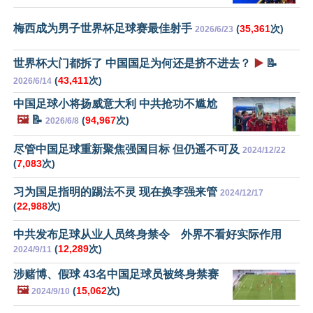
梅西成为男子世界杯足球赛最佳射手
(
35,361
次)
2026/6/23
世界杯大门都拆了 中国国足为何还是挤不进去？
▶️
📝
(
43,411
次)
2026/6/14
中国足球小将扬威意大利 中共抢功不尴尬
🖼️
📝
(
94,967
次)
2026/6/8
尽管中国足球重新聚焦强国目标 但仍遥不可及
2024/12/22
(
7,083
次)
习为国足指明的踢法不灵 现在换李强来管
2024/12/17
(
22,988
次)
中共发布足球从业人员终身禁令 外界不看好实际作用
(
12,289
次)
2024/9/11
涉赌博、假球 43名中国足球员被终身禁赛
🖼️
(
15,062
次)
2024/9/10