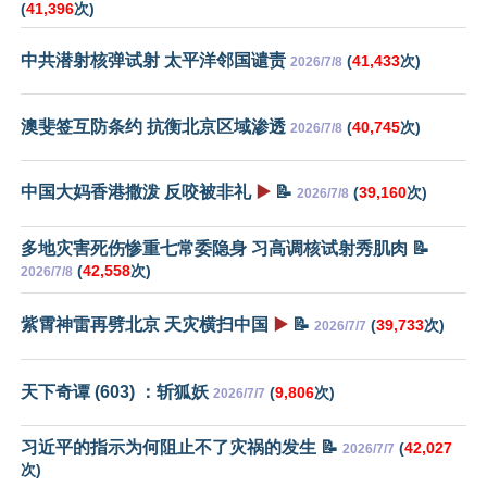
(
41,396
次)
中共潜射核弹试射 太平洋邻国谴责
(
41,433
次)
2026/7/8
澳斐签互防条约 抗衡北京区域渗透
(
40,745
次)
2026/7/8
中国大妈香港撒泼 反咬被非礼
▶️
📝
(
39,160
次)
2026/7/8
多地灾害死伤惨重七常委隐身 习高调核试射秀肌肉 📝
(
42,558
次)
2026/7/8
紫霄神雷再劈北京 天灾横扫中国
▶️
📝
(
39,733
次)
2026/7/7
天下奇谭 (603) ：斩狐妖
(
9,806
次)
2026/7/7
习近平的指示为何阻止不了灾祸的发生 📝
(
42,027
2026/7/7
次)