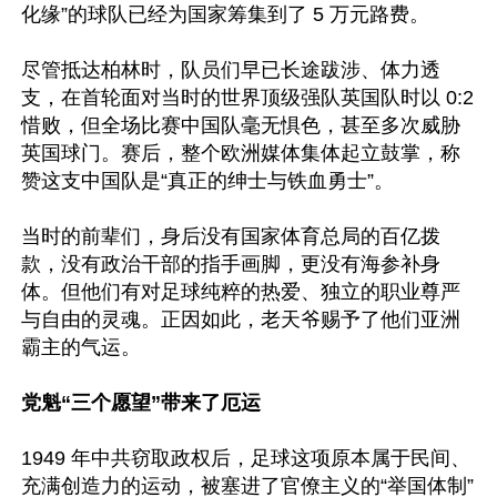
化缘”的球队已经为国家筹集到了 5 万元路费。

尽管抵达柏林时，队员们早已长途跋涉、体力透
支，在首轮面对当时的世界顶级强队英国队时以 0:2 
惜败，但全场比赛中国队毫无惧色，甚至多次威胁
英国球门。赛后，整个欧洲媒体集体起立鼓掌，称
赞这支中国队是“真正的绅士与铁血勇士”。

当时的前辈们，身后没有国家体育总局的百亿拨
款，没有政治干部的指手画脚，更没有海参补身
体。但他们有对足球纯粹的热爱、独立的职业尊严
与自由的灵魂。正因如此，老天爷赐予了他们亚洲
霸主的气运。

党魁“三个愿望”带来了厄运
1949 年中共窃取政权后，足球这项原本属于民间、
充满创造力的运动，被塞进了官僚主义的“举国体制”