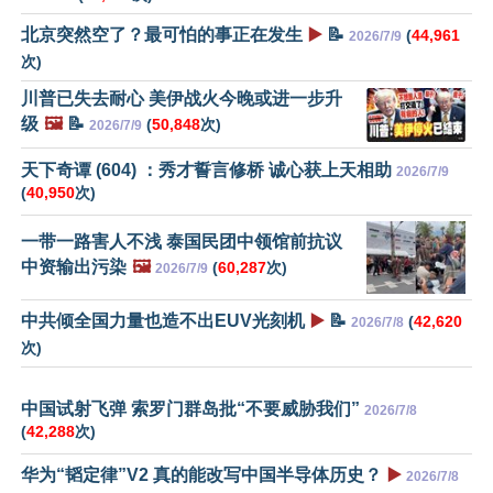
北京突然空了？最可怕的事正在发生
▶️
📝
(
44,961
2026/7/9
次)
川普已失去耐心 美伊战火今晚或进一步升
级
🖼️
📝
(
50,848
次)
2026/7/9
天下奇谭 (604) ：秀才誓言修桥 诚心获上天相助
2026/7/9
(
40,950
次)
一带一路害人不浅 泰国民团中领馆前抗议
中资输出污染
🖼️
(
60,287
次)
2026/7/9
中共倾全国力量也造不出EUV光刻机
▶️
📝
(
42,620
2026/7/8
次)
中国试射飞弹 索罗门群岛批“不要威胁我们”
2026/7/8
(
42,288
次)
华为“韬定律”V2 真的能改写中国半导体历史？
▶️
2026/7/8