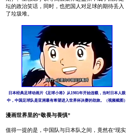
坛的政治笑话，同时，也把国人对足球的期待丢入
了垃圾堆。

日本经典足球动画片《足球小将》从1981年开始连载，当时日本人眼
中，中国足球队是亚洲最有希望进入世界杯决赛的劲旅。（视频截图）
漫画世界里的“敬畏与畏惧”
值得一提的是，中国队与日本队之间，竟然在“现实