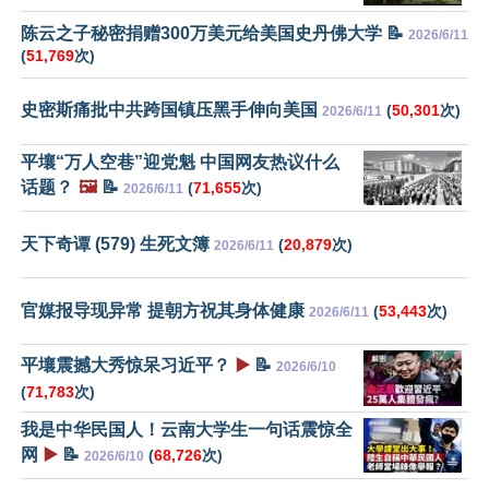
陈云之子秘密捐赠300万美元给美国史丹佛大学 📝
2026/6/11
(
51,769
次)
史密斯痛批中共跨国镇压黑手伸向美国
(
50,301
次)
2026/6/11
平壤“万人空巷”迎党魁 中国网友热议什么
话题？
🖼️
📝
(
71,655
次)
2026/6/11
天下奇谭 (579) 生死文簿
(
20,879
次)
2026/6/11
官媒报导现异常 提朝方祝其身体健康
(
53,443
次)
2026/6/11
平壤震撼大秀惊呆习近平？
▶️
📝
2026/6/10
(
71,783
次)
我是中华民国人！云南大学生一句话震惊全
网
▶️
📝
(
68,726
次)
2026/6/10