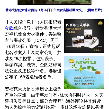
香港北部的大埔宏福苑11月26日下午突发高楼社区大火。（网络图片）
【人民报消息】（人民报记者
金欣
综合报导）针对香港大埔
宏福苑致命大火事件，香港警
方与廉政公署（ICAC）周三
（6月10日）宣布，正式起诉
七名涉案人士及两家公司，共
涉及25项控罪，包括误杀、
串谋诈骗、洗钱、企图妨碍司
法公正及逃税等罪名。港府也
公布了168名遇难者名单。

宏福苑大火是香港历史上极为
严重的灾难。由于事发时有7栋大楼同时起火、火灾
警报失灵等疑点，部分命理师与海外评论将其解读
为人为操控的“地运献祭局”，质疑这场灾难是以香港