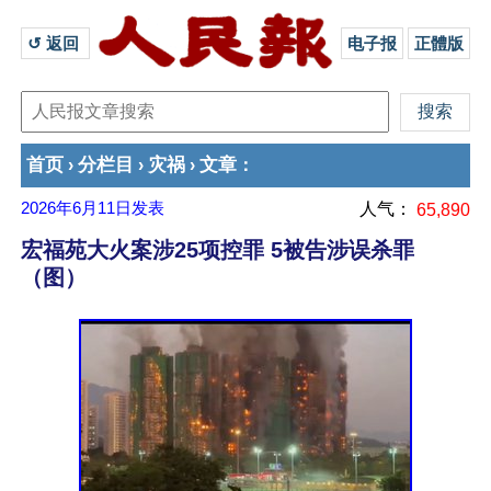
↺ 返回 
电子报
正體版
首页
分栏目
灾祸
文章
›
›
›
：
2026年6月11日
发表
人气：
65,890
宏福苑大火案涉25项控罪 5被告涉误杀罪
（图）