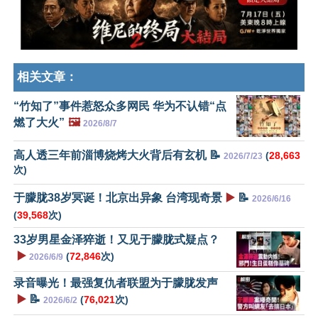
相关文章：
“竹知了”事件惹怒众多网民 华为不认错“点
燃了大火”
🖼️
2026/8/7
高人透三年前淄博烧烤大火背后有玄机 📝
(
28,663
2026/7/23
次)
于朦胧38岁冥诞！北京出异象 台湾现奇景
▶️
📝
2026/6/16
(
39,568
次)
33岁男星金泽猝逝！又见于朦胧式疑点？
▶️
(
72,846
次)
2026/6/9
录音曝光！最强复仇者联盟为于朦胧发声
▶️
📝
(
76,021
次)
2026/6/2