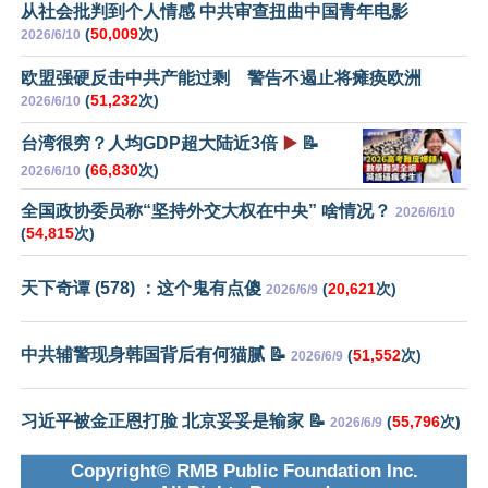
从社会批判到个人情感 中共审查扭曲中国青年电影
(
50,009
次)
2026/6/10
欧盟强硬反击中共产能过剩 警告不遏止将瘫痪欧洲
(
51,232
次)
2026/6/10
台湾很穷？人均GDP超大陆近3倍
▶️
📝
(
66,830
次)
2026/6/10
全国政协委员称“坚持外交大权在中央” 啥情况？
2026/6/10
(
54,815
次)
天下奇谭 (578) ：这个鬼有点傻
(
20,621
次)
2026/6/9
中共辅警现身韩国背后有何猫腻 📝
(
51,552
次)
2026/6/9
习近平被金正恩打脸 北京妥妥是输家 📝
(
55,796
次)
2026/6/9
Copyright© RMB Public Foundation Inc.