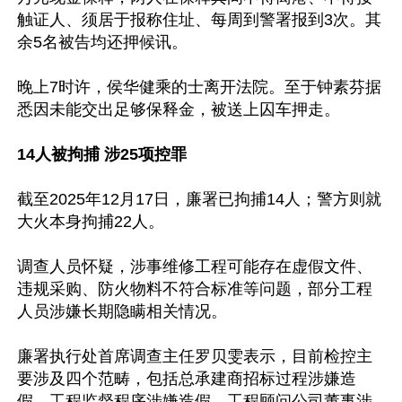
触证人、须居于报称住址、每周到警署报到3次。其
余5名被告均还押候讯。

晚上7时许，侯华健乘的士离开法院。至于钟素芬据
悉因未能交出足够保释金，被送上囚车押走。

14人被拘捕 涉25项控罪
截至2025年12月17日，廉署已拘捕14人；警方则就
大火本身拘捕22人。

调查人员怀疑，涉事维修工程可能存在虚假文件、
违规采购、防火物料不符合标准等问题，部分工程
人员涉嫌长期隐瞒相关情况。

廉署执行处首席调查主任罗贝雯表示，目前检控主
要涉及四个范畴，包括总承建商招标过程涉嫌造
假、工程监督程序涉嫌造假、工程顾问公司董事涉