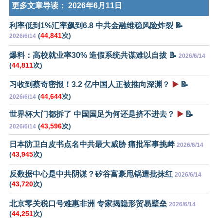
更多文章导读：
2026年6月11日
利率低到1%汇率飙到6.8 中共金融维稳风险炸裂 📝
(
44,841
次)
2026/6/14
爆料：高校就业率30% 造假系统共谋难以自拔 📝
2026/6/14
(
44,811
次)
习收到蔡奇密报！3.2 亿中国人正被推向深渊？
▶️
📝
(
44,644
次)
2026/6/14
世界杯大门都拆了 中国国足为何还是挤不进去？
▶️
📝
(
43,596
次)
2026/6/14
日本防卫白皮书点名中共最大威胁 痛批军事挑衅
2026/6/14
(
43,945
次)
反数据中心是中共阴谋？矽谷富豪甩锅遭批抹红
2026/6/14
(
43,720
次)
北京零关税口号难惠非洲 专家揭隐形贸易壁垒
2026/6/14
(
44,251
次)