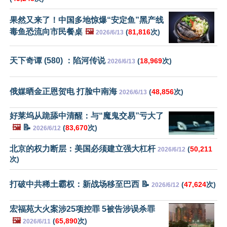
果然又来了！中国多地惊爆“安定鱼”黑产线
毒鱼恐流向市民餐桌
🖼️
(
81,816
次)
2026/6/13
天下奇谭 (580) ：陷河传说
(
18,969
次)
2026/6/13
俄媒晒金正恩贺电 打脸中南海
(
48,856
次)
2026/6/13
好莱坞从跪舔中清醒：与“魔鬼交易”亏大了
🖼️
📝
(
83,670
次)
2026/6/12
北京的权力断层：美国必须建立强大杠杆
(
50,211
2026/6/12
次)
打破中共稀土霸权：新战场移至巴西 📝
(
47,624
次)
2026/6/12
宏福苑大火案涉25项控罪 5被告涉误杀罪
🖼️
(
65,890
次)
2026/6/11