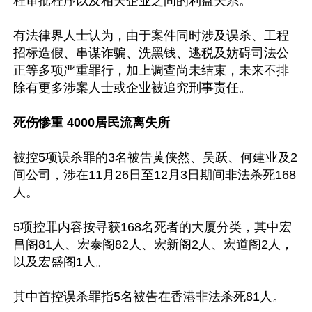
程审批程序以及相关企业之间的利益关系。

有法律界人士认为，由于案件同时涉及误杀、工程
招标造假、串谋诈骗、洗黑钱、逃税及妨碍司法公
正等多项严重罪行，加上调查尚未结束，未来不排
除有更多涉案人士或企业被追究刑事责任。

死伤惨重 4000居民流离失所
被控5项误杀罪的3名被告黄侠然、吴跃、何建业及2
间公司，涉在11月26日至12月3日期间非法杀死168
人。

5项控罪内容按寻获168名死者的大厦分类，其中宏
昌阁81人、宏泰阁82人、宏新阁2人、宏道阁2人，
以及宏盛阁1人。

其中首控误杀罪指5名被告在香港非法杀死81人。
