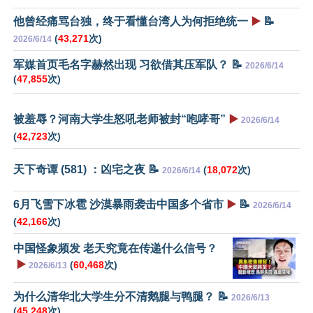
他曾经痛骂台独，终于看懂台湾人为何拒绝统一
▶️
📝
(
43,271
次)
2026/6/14
军媒首页毛名字赫然出现 习欲借其压军队？ 📝
2026/6/14
(
47,855
次)
被羞辱？河南大学生怒吼老师被封“咆哮哥”
▶️
2026/6/14
(
42,723
次)
天下奇谭 (581) ：凶宅之夜 📝
(
18,072
次)
2026/6/14
6月飞雪下冰雹 沙漠暴雨袭击中国多个省市
▶️
📝
2026/6/14
(
42,166
次)
中国怪象频发 老天究竟在传递什么信号？
▶️
(
60,468
次)
2026/6/13
为什么清华北大学生分不清鹅腿与鸭腿？ 📝
2026/6/13
(
45,248
次)