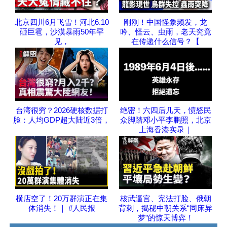
北京四川6月飞雪！河北6.10
刚刚！中国怪象频发，龙
砸巨雹，沙漠暴雨50年罕
吟、怪云、虫雨，老天究竟
见，
在传递什么信号？【
台湾很穷？2026硬核数据打
绝密！六四后几天，愤怒民
脸：人均GDP超大陆近3倍，
众脚踏邓小平李鹏照，北京
上海香港实录｜
横店空了！20万群演正在集
核武逼宫、宪法打脸、俄朝
体消失！｜ #人民报
背刺，揭秘中朝关系“同床异
梦”的惊天博弈！