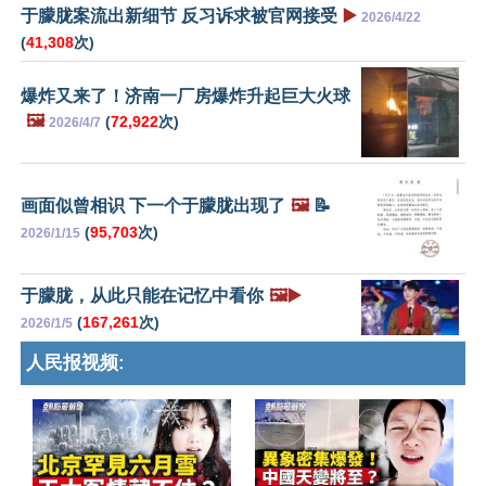
于朦胧案流出新细节 反习诉求被官网接受
▶️
2026/4/22
(
41,308
次)
爆炸又来了！济南一厂房爆炸升起巨大火球
🖼️
(
72,922
次)
2026/4/7
画面似曾相识 下一个于朦胧出现了
🖼️
📝
(
95,703
次)
2026/1/15
于朦胧，从此只能在记忆中看你
🖼️▶️
(
167,261
次)
2026/1/5
人民报视频: