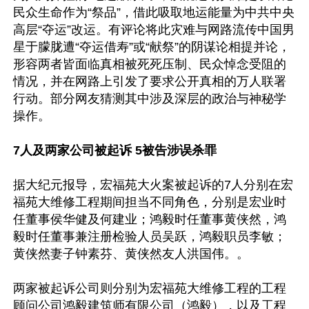
民众生命作为“祭品”，借此吸取地运能量为中共中央
高层“夺运”改运。有评论将此灾难与网路流传中国男
星于朦胧遭“夺运借寿”或“献祭”的阴谋论相提并论，
形容两者皆面临真相被死死压制、民众悼念受阻的
情况，并在网路上引发了要求公开真相的万人联署
行动。部分网友猜测其中涉及深层的政治与神秘学
操作。

7人及两家公司被起诉 5被告涉误杀罪
据大纪元报导，宏福苑大火案被起诉的7人分别在宏
福苑大维修工程期间担当不同角色，分别是宏业时
任董事侯华健及何建业；鸿毅时任董事黄侠然，鸿
毅时任董事兼注册检验人员吴跃，鸿毅职员李敏；
黄侠然妻子钟素芬、黄侠然友人洪国伟。。

两家被起诉公司则分别为宏福苑大维修工程的工程
顾问公司鸿毅建筑师有限公司（鸿毅），以及工程