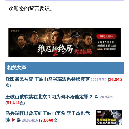
欢迎您的留言反馈。
相关文章：
欧阳衞民被查 王岐山马兴瑞派系持续震荡
(
36,045
2026/7/20
次)
王岐山被软禁在北京？习为何不给他定罪？ 📝
2026/7/1
(
51,614
次)
马兴瑞咬出曾庆红王岐山李希 李干杰也危
险
▶️
📝
(
73,848
次)
2026/4/16