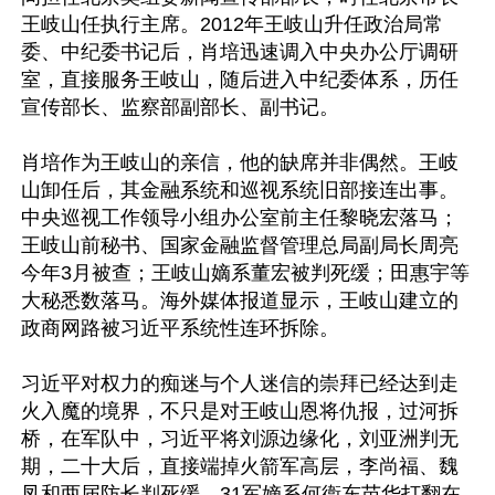
王岐山任执行主席。2012年王岐山升任政治局常
委、中纪委书记后，肖培迅速调入中央办公厅调研
室，直接服务王岐山，随后进入中纪委体系，历任
宣传部长、监察部副部长、副书记。

肖培作为王岐山的亲信，他的缺席并非偶然。王岐
山卸任后，其金融系统和巡视系统旧部接连出事。
中央巡视工作领导小组办公室前主任黎晓宏落马；
王岐山前秘书、国家金融监督管理总局副局长周亮
今年3月被查；王岐山嫡系董宏被判死缓；田惠宇等
大秘悉数落马。海外媒体报道显示，王岐山建立的
政商网路被习近平系统性连环拆除。

习近平对权力的痴迷与个人迷信的崇拜已经达到走
火入魔的境界，不只是对王岐山恩将仇报，过河拆
桥，在军队中，习近平将刘源边缘化，刘亚洲判无
期，二十大后，直接端掉火箭军高层，李尚福、魏
凤和两届防长判死缓，31军嫡系何衞东苗华打翻在