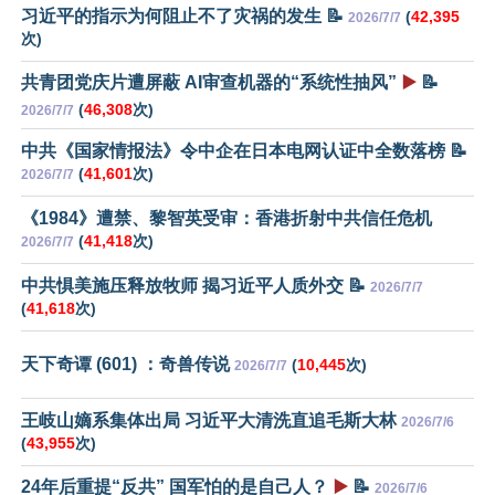
习近平的指示为何阻止不了灾祸的发生 📝
(
42,395
2026/7/7
次)
共青团党庆片遭屏蔽 AI审查机器的“系统性抽风”
▶️
📝
(
46,308
次)
2026/7/7
中共《国家情报法》令中企在日本电网认证中全数落榜 📝
(
41,601
次)
2026/7/7
《1984》遭禁、黎智英受审：香港折射中共信任危机
(
41,418
次)
2026/7/7
中共惧美施压释放牧师 揭习近平人质外交 📝
2026/7/7
(
41,618
次)
天下奇谭 (601) ：奇兽传说
(
10,445
次)
2026/7/7
王岐山嫡系集体出局 习近平大清洗直追毛斯大林
2026/7/6
(
43,955
次)
24年后重提“反共” 国军怕的是自己人？
▶️
📝
2026/7/6