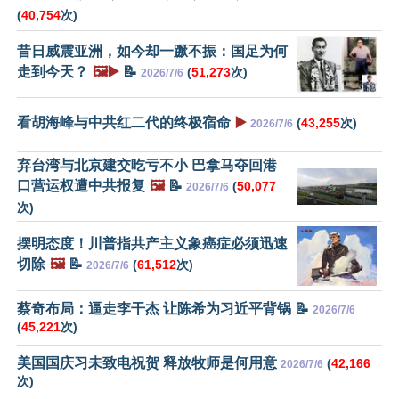
(
40,754
次)
昔日威震亚洲，如今却一蹶不振：国足为何
走到今天？
🖼️▶️
📝
(
51,273
次)
2026/7/6
看胡海峰与中共红二代的终极宿命
▶️
(
43,255
次)
2026/7/6
弃台湾与北京建交吃亏不小 巴拿马夺回港
口营运权遭中共报复
🖼️
📝
(
50,077
2026/7/6
次)
摆明态度！川普指共产主义象癌症必须迅速
切除
🖼️
📝
(
61,512
次)
2026/7/6
蔡奇布局：逼走李干杰 让陈希为习近平背锅 📝
2026/7/6
(
45,221
次)
美国国庆习未致电祝贺 释放牧师是何用意
(
42,166
2026/7/6
次)