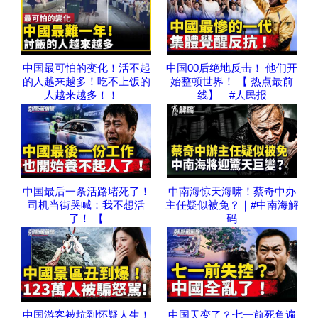
中国最可怕的变化！活不起
中国00后绝地反击！ 他们开
的人越来越多！吃不上饭的
始整顿世界！ 【 热点最前
人越来越多！！｜
线】｜#人民报
中国最后一条活路堵死了！
中南海惊天海啸！蔡奇中办
司机当街哭喊：我不想活
主任疑似被免？｜#中南海解
了！ 【
码
中国游客被坑到怀疑人生！
中国天变了？七一前死鱼遍