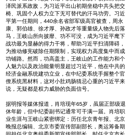
泽民派系政敌，为习近平出山初期坐稳中共头把交
椅、巩固个人权力立下无可替代的汗马功劳。习近
平第一任期间，440余名省部军级高官被查，周永
康、郭伯雄、徐才厚、孙政才等重量级人物先后落
马，王岐山所向披靡、功不可没，成为习近平麾下
战功最为显赫的得力干将，帮助习近平扫清障碍，
为推动修宪破除任期限制，实现权力高度集中而成
功铺路。然而，功高盖主，王岐山的工作能力和个
人魅力以及政治能量明显超过习近平，他在中共的
经济金融系统建功立业，在中纪委系统手握整个官
僚系统黑材料，这对小肚鸡肠猜忌心重的习近平来
说，无疑都是权力威胁的负面信号。

据明报等媒体报道，肖培现年65岁，虽届正部级退
休年龄，但中纪委副书记通常可干满一届。肖培职
业生涯与王岐山紧密绑定：历任北京青年报、北京
晚报总编辑、北京市委宣传部副部长，奥运筹备期
间担任北京奥组委新闻宣传部部长，时任北京市长