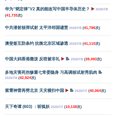
华为“韬定律”V2 真的能改写中国半导体历史？
▶️
2026/7/8
(
41,735
次)
中共潜射核弹试射 太平洋邻国谴责
(
41,796
次)
2026/7/8
澳斐签互防条约 抗衡北京区域渗透
(
41,110
次)
2026/7/8
中国大妈香港撒泼 反咬被非礼
▶️
📝
(
39,493
次)
2026/7/8
多地灾害死伤惨重七常委隐身 习高调核试射秀肌肉 📝
(
42,924
次)
2026/7/8
紫霄神雷再劈北京 天灾横扫中国
▶️
📝
(
40,064
次)
2026/7/7
天下奇谭 (603) ：斩狐妖
(
10,138
次)
2026/7/7