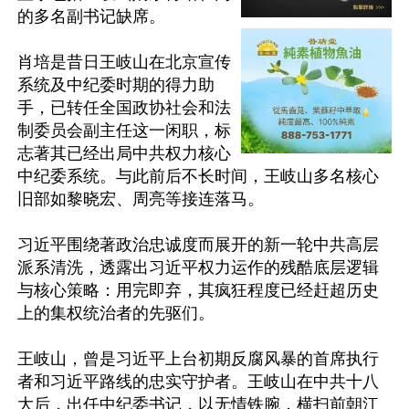
的多名副书记缺席。

肖培是昔日王岐山在北京宣传
系统及中纪委时期的得力助
手，已转任全国政协社会和法
制委员会副主任这一闲职，标
志著其已经出局中共权力核心
中纪委系统。与此前后不长时间，王岐山多名核心
旧部如黎晓宏、周亮等接连落马。

习近平围绕著政治忠诚度而展开的新一轮中共高层
派系清洗，透露出习近平权力运作的残酷底层逻辑
与核心策略：用完即弃，其疯狂程度已经赶超历史
上的集权统治者的先驱们。

王岐山，曾是习近平上台初期反腐风暴的首席执行
者和习近平路线的忠实守护者。王岐山在中共十八
大后，出任中纪委书记，以无情铁腕，横扫前朝江