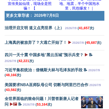
宣传美如仙境，现场全是照
地、地震，半个中国泡水
骗！ 【
里，民怨爆发！｜
更多文章导读：
2026年7月6日
法理开启文明 道义点亮世界（上）
(
41,657
次)
2026/7/9
上海真的被放弃了？大逃亡开始了！
▶️
(
45,687
次)
2026/7/9
四川一天十震 中国多地“黑云压城”预示兵变？
▶️
📝
(
42,221
次)
2026/7/9
习近平集权统治：借镜斯大林与毛泽东的手段 📝
2026/7/9
(
48,166
次)
美国要求NBA巫师队母公司 切断与阿里巴巴合作
2026/7/9
(
43,582
次)
全世界面临的致命问题！川普答新唐人记者
问
▶️🖼️
📝
(
53,164
次)
2026/7/9