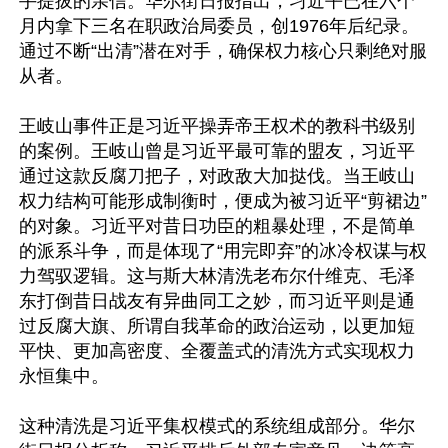
手提拔的亲信。华尔街日报指出，习近平已在六个
月内拿下三名在职政治局委员，创1976年后纪录。
通过不断“出清”潜在对手，确保权力核心只剩绝对服
从者。

王岐山事件正是习近平操弄帝王权术的教科书级别
的案例。王岐山曾是习近平最可靠的盟友，习近平
通过这款反腐刀把子，对政敌大加挞伐。当王岐山
权力结构可能形成制衡时，便成为被习近平“剪裙边”
的对象。习近平对昔日功臣的粗暴处理，不是简单
的派系斗争，而是体现了“用完即弃”的冰冷权谋与权
力驾驭逻辑。这与斯大林清洗老布尔什维克、毛泽
东打倒昔日战友有异曲同工之妙，而习近平则是通
过反腐大旗、所谓自我革命的政治运动，以更加短
平快、更加高密度、全覆盖式的清洗方式实现权力
永恒集中。

这种清洗是习近平集权模式的系统组成部分。华尔