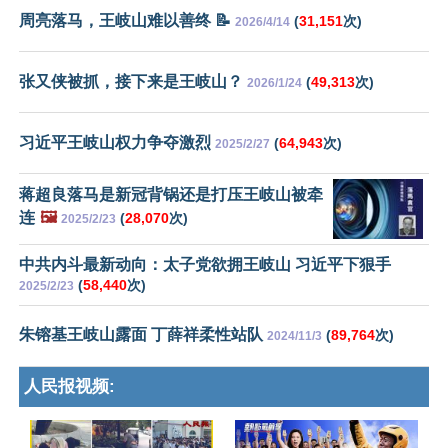
周亮落马，王岐山难以善终 📝
(
31,151
次)
2026/4/14
张又侠被抓，接下来是王岐山？
(
49,313
次)
2026/1/24
习近平王岐山权力争夺激烈
(
64,943
次)
2025/2/27
蒋超良落马是新冠背锅还是打压王岐山被牵
连
🖼️
(
28,070
次)
2025/2/23
中共内斗最新动向：太子党欲拥王岐山 习近平下狠手
(
58,440
次)
2025/2/23
朱镕基王岐山露面 丁薛祥柔性站队
(
89,764
次)
2024/11/3
人民报视频: