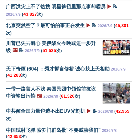
广西洪灾上不了热搜 明星裤裆里那点事却霸屏
▶️
📝
(
43,827
次)
2026/7/9
北京突然空了？最可怕的事正在发生
▶️
📝
(
45,301
2026/7/9
次)
川普已失去耐心 美伊战火今晚或进一步升
级
🖼️
📝
(
51,535
次)
2026/7/9
天下奇谭 (604) ：秀才誓言修桥 诚心获上天相助
2026/7/9
(
41,283
次)
一带一路害人不浅 泰国民团中领馆前抗议
中资输出污染
🖼️
(
61,326
次)
2026/7/9
中共倾全国力量也造不出EUV光刻机
▶️
📝
(
42,955
2026/7/8
次)
中国试射飞弹 索罗门群岛批“不要威胁我们”
2026/7/8
(
42,653
次)