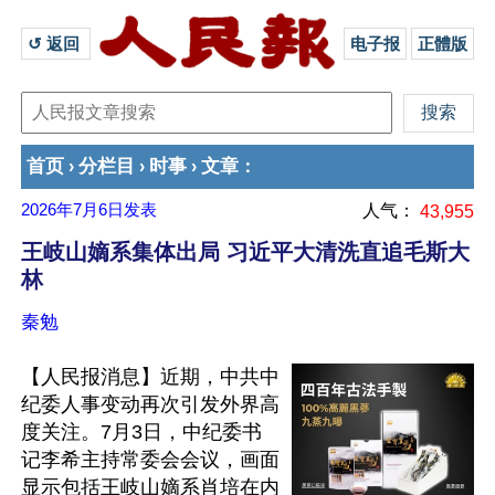
↺ 返回 
电子报
正體版
首页
分栏目
时事
文章
›
›
›
：
2026年7月6日
发表
人气：
43,955
王岐山嫡系集体出局 习近平大清洗直追毛斯大
林
秦勉
【人民报消息】近期，中共中
纪委人事变动再次引发外界高
度关注。7月3日，中纪委书
记李希主持常委会会议，画面
显示包括王岐山嫡系肖培在内