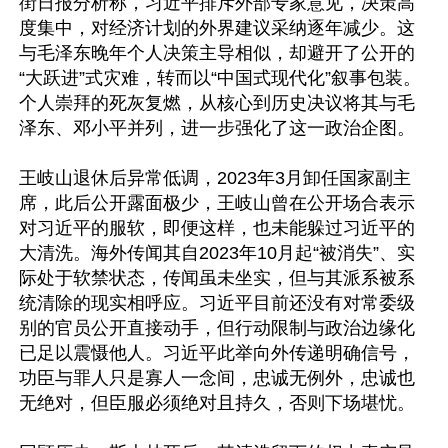
街日报分析称，习近平排斥外部专家意见，决策高
度集中，对经济计划的外界建议采纳逐年减少。这
与毛泽东晚年个人决策主导相似，却避开了公开的
“大跃进”式灾难，转而以“中国式现代化”叙事包装。
个人崇拜的死灰复燃，从核心到历史决议将其与毛
泽东、邓小平并列，进一步强化了这一政治企图。

王岐山退休后异常低调，2023年3月卸任国家副主
席，此后公开露面极少，王岐山曾在公开场合表示
对习近平的服软，即便这样，也未能躲过习近平的
大清洗。海外传闻其自2023年10月起“被消失”、实
际处于软禁状态，传闻虽未坐实，但与其派系被系
统清除的现实相呼应。习近平目前还没有对常委级
别的官员公开直接动手，但行动限制与政治边缘化
已足以震慑他人。习近平此举向外传递明确信号，
功臣与罪人只是寡人一念间，忠诚无例外，忠诚也
无绝对，但臣服必须绝对且持久，否则下场堪忧。
