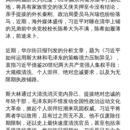
地，将具有家族世交的张又侠关押至今没有结论，
亲手提拔的外长秦刚、政治局委员马兴瑞也纷纷落
马，近期，海外媒体盛传，习近平对睡在清华上铺
的兄弟前中央党校校长陈希大为不满，陈希如履薄
冰，前途未卜。

近期，华尔街日报刊发的分析文章，题为《习近平
如何运用斯大林和毛泽东的策略强力压制异见》，
直指习近平借鉴20世纪两大共产党强人集权手段：
大规模清洗、个人崇拜、绝对忠诚要求，以及为无
限期执政铺路。

斯大林通过大清洗消灭党内异己、提拔绝对忠诚的
年轻干部，毛泽东则不惜发动全国性政治运动文化
大革命，掀起个人崇拜狂潮来巩固权威。习近平将
两者学以致用，且有过之而无不及。他不仅废除任
期限制，还以史上最快速度清洗官员，甚至包括亲