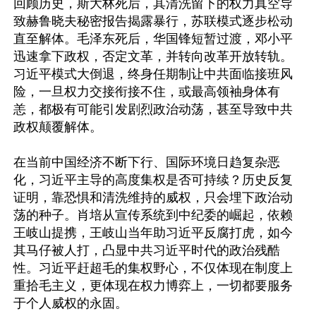
回顾历史，斯大林死后，其清洗留下的权力真空导
致赫鲁晓夫秘密报告揭露暴行，苏联模式逐步松动
直至解体。毛泽东死后，华国锋短暂过渡，邓小平
迅速拿下政权，否定文革，并转向改革开放转轨。
习近平模式大倒退，终身任期制让中共面临接班风
险，一旦权力交接衔接不住，或最高领袖身体有
恙，都极有可能引发剧烈政治动荡，甚至导致中共
政权颠覆解体。

在当前中国经济不断下行、国际环境日趋复杂恶
化，习近平主导的高度集权是否可持续？历史反复
证明，靠恐惧和清洗维持的威权，只会埋下政治动
荡的种子。肖培从宣传系统到中纪委的崛起，依赖
王岐山提携，王岐山当年助习近平反腐打虎，如今
其马仔被人打，凸显中共习近平时代的政治残酷
性。习近平赶超毛的集权野心，不仅体现在制度上
重拾毛主义，更体现在权力博弈上，一切都要服务
于个人威权的永固。
